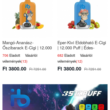
Mangó-Ananász-
Eper-Kivi Eldobható E-Cigi
Őszibarack E-Cigi | 12.000
| 12.000 Puff | Édes-
Befújás | Tropikus
Gyümölcs Íz
706
Eladott Vásárlói
682
Eladott Vásárlói
Gyümölcs Íz
vélemények
(13)
vélemények
(12)
Ft 3800.00
Ft 3800.00
Ft 7251.00
Ft 7251.00