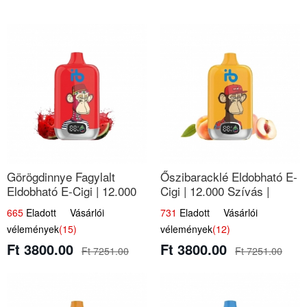
Görögdinnye Fagylalt
Őszibaracklé Eldobható E-
Eldobható E-Cigi | 12.000
Cigi | 12.000 Szívás |
Szívás | Édes Vízidín Íz
Frissítő Barack Íz
665
Eladott Vásárlói
731
Eladott Vásárlói
vélemények
(15)
vélemények
(12)
Ft 3800.00
Ft 3800.00
Ft 7251.00
Ft 7251.00