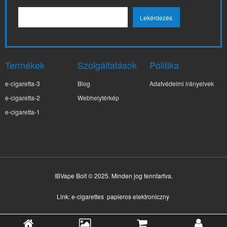
Termékek
Szolgáltatások
Politika
e-cigaretta-3
Blog
Adatvédelmi irányelvek
e-cigaretta-2
Webhelytérkép
e-cigaretta-1
✕
IBVape Bolt © 2025. Minden jog fenntartva.
Su**Gghj
Nemrég vásárolt
Link:
e-cigarettes
papieros elektroniczny