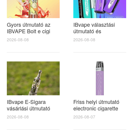
Gyors útmutató az
IBvape választási
IBVAPE Bolt e cigi
útmutató és
beállítása és
vélemények, IBvape
2026-08-08
2026-08-08
finomhangolása
kompatibilitás teszt az
kezdőknek profi
aspire bvc
tippekkel
patronokkal
IBvape E-Sigara
Friss helyi útmutató
vásárlási útmutató
electronic cigarette
teszt és
vásárlóknak és
2026-08-08
2026-08-07
összehasonlítás a
dohánybolt orosháza
smok nord kit
választék áttekintése