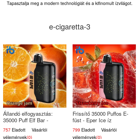
Tapasztalja meg a modern technológiát és a kifinomult ízvilágot.
e-cigaretta-3
Állandó elfogyasztás:
Frissítő 35000 Puffos E-
35000 Puff Elf Bar -
füst - Eper Ice íz
Narancslekvár íz
757
Eladott Vásárlói
799
Eladott Vásárlói
vélemények
(0)
vélemények
(0)