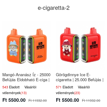
e-cigaretta-2
Mangó-Ananász Íz - 25000
Görögdinnye Ice E-
Befújás Eldobható E-ciga |
cigaretta | 25.000 Befújás |
Trópusi Gyümölcs Élmény!
Premium E-Liquid
543
Eladott Vásárlói
571
Eladott Vásárlói
vélemények
(13)
vélemények
(23)
Ft 5500.00
Ft 5500.00
Ft 11932.00
Ft 11932.00