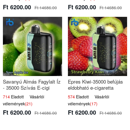
Ft 6200.00
Ft 6200.00
Ft 14686.00
Ft 14686.00
Savanyú Almás Fagylalt Íz
Epres Kiwi-35000 befújás
- 35000 Szívás E-cigi
eldobható e-cigaretta
714
Eladott Vásárlói
574
Eladott Vásárlói
vélemények
(21)
vélemények
(17)
Ft 6200.00
Ft 6200.00
Ft 14686.00
Ft 14686.00