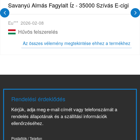
tó Vape | Ízletes Gyümölcsökombináció!
Savanyú Almás Fagylalt Íz - 35000 Szívás E-cigi
Eu***
2026-02-08
Hűvös felszerelés
Az összes vélemény megtekintése ehhez a termékhez
Rendelési érdeklődés
Kérjük, adja meg e-mail címét vagy telefonszámát a
rendelés állapotának és a szállítási információk
ellenőrzéséhez.
Postafiók / Telefon