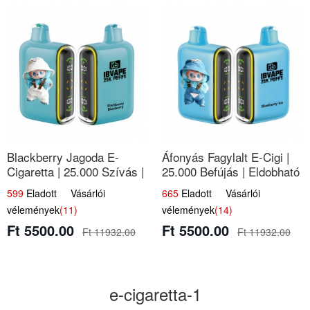
Blackberry Jagoda E-
Áfonyás Fagylalt E-Cigi |
Cigaretta | 25.000 Szívás |
25.000 Befújás | Eldobható
Ízesített E-Liquid
E-Cigaretta
599
Eladott Vásárlói
665
Eladott Vásárlói
vélemények
(11)
vélemények
(14)
Ft 5500.00
Ft 5500.00
Ft 11932.00
Ft 11932.00
e-cigaretta-1