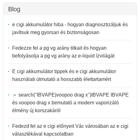
Blog
e cigi akkumulátor hiba - hogyan diagnosztizáljuk és
javítsuk meg gyorsan és biztonságosan
Fedezze fel a pg vg arány titkait és hogyan
befolyásolja a pg vg arány az e-liquid ízvilágát
E cigi akkumulátor tippek és e cigi akkumulátor
használati útmutató a hosszabb élettartamért
＞ search("IBVAPE|voopoo drag x")IBVAPE IBVAPE
és voopoo drag x bemutató a modern vaporizáló
élmény új korszakáról
Fedezd fel az e cigi előnyeit Vác városában az e cigi
választékával kapcsolatban