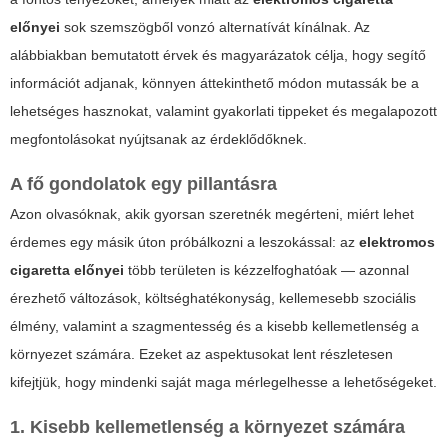
előnyei
sok szemszögből vonzó alternatívát kínálnak. Az
alábbiakban bemutatott érvek és magyarázatok célja, hogy segítő
információt adjanak, könnyen áttekinthető módon mutassák be a
lehetséges hasznokat, valamint gyakorlati tippeket és megalapozott
megfontolásokat nyújtsanak az érdeklődőknek.
A fő gondolatok egy pillantásra
Azon olvasóknak, akik gyorsan szeretnék megérteni, miért lehet
érdemes egy másik úton próbálkozni a leszokással: az
elektromos
cigaretta előnyei
több területen is kézzelfoghatóak — azonnal
érezhető változások, költséghatékonyság, kellemesebb szociális
élmény, valamint a szagmentesség és a kisebb kellemetlenség a
környezet számára. Ezeket az aspektusokat lent részletesen
kifejtjük, hogy mindenki saját maga mérlegelhesse a lehetőségeket.
1. Kisebb kellemetlenség a környezet számára