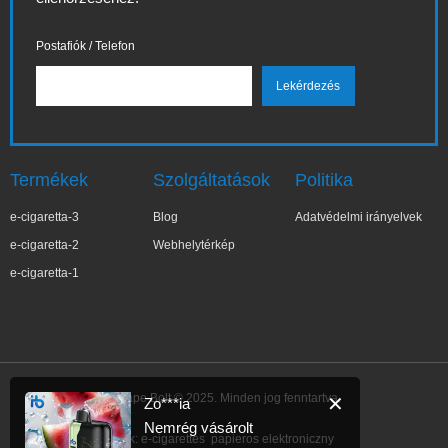
Postafiók / Telefon
Termékek
Szolgáltatások
Politika
e-cigaretta-3
Blog
Adatvédelmi irányelvek
e-cigaretta-2
Webhelytérkép
e-cigaretta-1
IBVape Bolt © 2025. Minden jog fenntartva.
✕
Zo***ia
Nemrég vásárolt
Link:
e-cigarettes
papieros elektroniczny