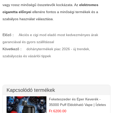
vagy rossz minőségű összetevők kockázata. Az
elektromos
cigaretta előnyei
ellenére fontos a minőségi termékek és a
szabályos használat választása.
Előző：
Akciós e cigi mod eladó most kedvezményes árak
garanciával és gyors szállítással
Következő：
dohánytermékek piac 2026 - új trendek,
szabályozás és vásárlói tippek
Kapcsolódó termékek
Feketeszeder és Eper Keverék -
35000 Puff Eldobható Vape | Ízletes
Gyümölcsökombináció!
Ft 6200.00