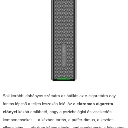
Sok korábbi dohányos számára az átállás az e-cigarettára egy
fontos lépcső a teljes leszokás felé. Az
elektromos cigaretta
előnyei
között említhető, hogy a pszichológiai és viselkedési
komponenseket — a kézben tartás, a puffer-ritmus, a kezdeti
nikotinigény — részben képes pótolni, ami megkönnyíti a fokozatos