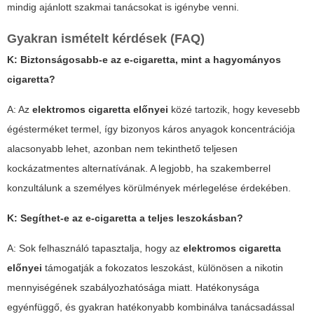
mindig ajánlott szakmai tanácsokat is igénybe venni.
Gyakran ismételt kérdések (FAQ)
K: Biztonságosabb-e az e-cigaretta, mint a hagyományos
cigaretta?
A: Az
elektromos cigaretta előnyei
közé tartozik, hogy kevesebb
égésterméket termel, így bizonyos káros anyagok koncentrációja
alacsonyabb lehet, azonban nem tekinthető teljesen
kockázatmentes alternatívának. A legjobb, ha szakemberrel
konzultálunk a személyes körülmények mérlegelése érdekében.
K: Segíthet-e az e-cigaretta a teljes leszokásban?
A: Sok felhasználó tapasztalja, hogy az
elektromos cigaretta
előnyei
támogatják a fokozatos leszokást, különösen a nikotin
mennyiségének szabályozhatósága miatt. Hatékonysága
egyénfüggő, és gyakran hatékonyabb kombinálva tanácsadással