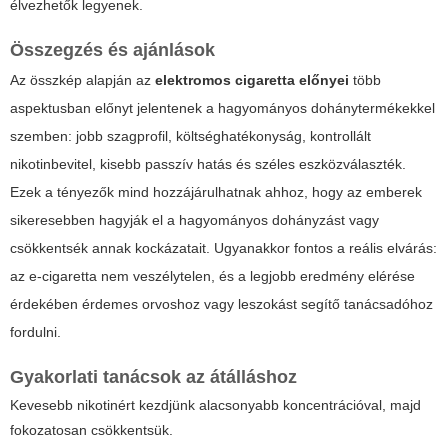
élvezhetők legyenek.
Összegzés és ajánlások
Az összkép alapján az
elektromos cigaretta előnyei
több
aspektusban előnyt jelentenek a hagyományos dohánytermékekkel
szemben: jobb szagprofil, költséghatékonyság, kontrollált
nikotinbevitel, kisebb passzív hatás és széles eszközválaszték.
Ezek a tényezők mind hozzájárulhatnak ahhoz, hogy az emberek
sikeresebben hagyják el a hagyományos dohányzást vagy
csökkentsék annak kockázatait. Ugyanakkor fontos a reális elvárás:
az e-cigaretta nem veszélytelen, és a legjobb eredmény elérése
érdekében érdemes orvoshoz vagy leszokást segítő tanácsadóhoz
fordulni.
Gyakorlati tanácsok az átálláshoz
Kevesebb nikotinért kezdjünk alacsonyabb koncentrációval, majd
fokozatosan csökkentsük.