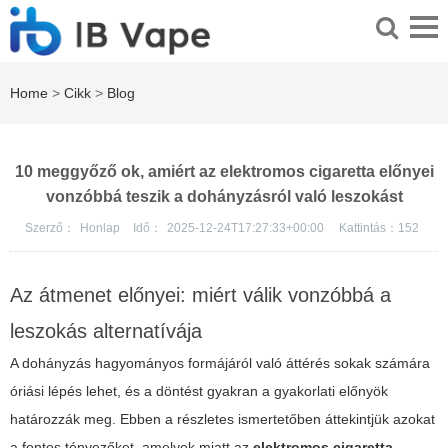
Home
>
Cikk
>
Blog
10 meggyőző ok, amiért az elektromos cigaretta előnyei
vonzóbbá teszik a dohányzásról való leszokást
Szerző：
Honlap
Idő：
2025-12-24T17:27:33+00:00
Kattintás：
152
Az átmenet előnyei: miért válik vonzóbbá a
leszokás alternatívája
A dohányzás hagyományos formájáról való áttérés sokak számára
óriási lépés lehet, és a döntést gyakran a gyakorlati előnyök
határozzák meg. Ebben a részletes ismertetőben áttekintjük azokat
a fontos tényezőket, amelyek miatt az
elektromos cigaretta