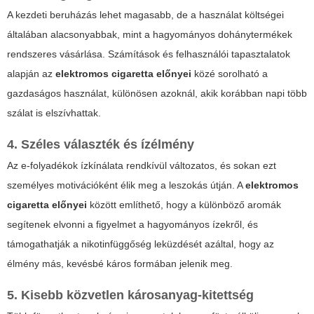
A kezdeti beruházás lehet magasabb, de a használat költségei
általában alacsonyabbak, mint a hagyományos dohánytermékek
rendszeres vásárlása. Számítások és felhasználói tapasztalatok
alapján az
elektromos cigaretta előnyei
közé sorolható a
gazdaságos használat, különösen azoknál, akik korábban napi több
szálat is elszívhattak.
4. Széles választék és ízélmény
Az e-folyadékok ízkínálata rendkívül változatos, és sokan ezt
személyes motivációként élik meg a leszokás útján. A
elektromos
cigaretta előnyei
között említhető, hogy a különböző aromák
segítenek elvonni a figyelmet a hagyományos ízekről, és
támogathatják a nikotinfüggőség leküzdését azáltal, hogy az
élmény más, kevésbé káros formában jelenik meg.
5. Kisebb közvetlen károsanyag-kitettség