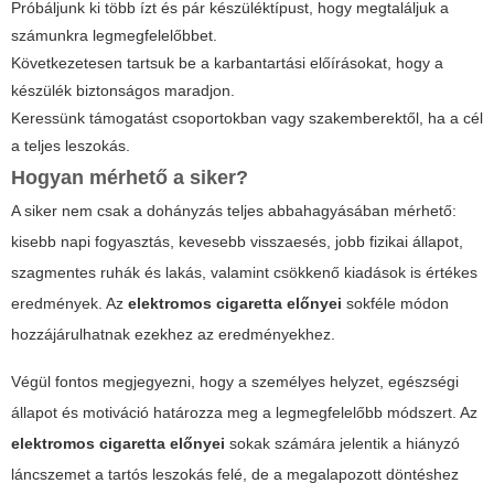
Próbáljunk ki több ízt és pár készüléktípust, hogy megtaláljuk a
számunkra legmegfelelőbbet.
Következetesen tartsuk be a karbantartási előírásokat, hogy a
készülék biztonságos maradjon.
Keressünk támogatást csoportokban vagy szakemberektől, ha a cél
a teljes leszokás.
Hogyan mérhető a siker?
A siker nem csak a dohányzás teljes abbahagyásában mérhető:
kisebb napi fogyasztás, kevesebb visszaesés, jobb fizikai állapot,
szagmentes ruhák és lakás, valamint csökkenő kiadások is értékes
eredmények. Az
elektromos cigaretta előnyei
sokféle módon
hozzájárulhatnak ezekhez az eredményekhez.
Végül fontos megjegyezni, hogy a személyes helyzet, egészségi
állapot és motiváció határozza meg a legmegfelelőbb módszert. Az
elektromos cigaretta előnyei
sokak számára jelentik a hiányzó
láncszemet a tartós leszokás felé, de a megalapozott döntéshez