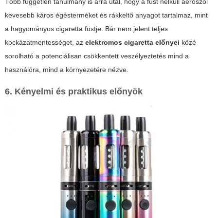
Több független tanulmány is arra utal, hogy a füst nélküli aeroszol
kevesebb káros égésterméket és rákkeltő anyagot tartalmaz, mint
a hagyományos cigaretta füstje. Bár nem jelent teljes
kockázatmentességet, az
elektromos cigaretta előnyei
közé
sorolható a potenciálisan csökkentett veszélyeztetés mind a
használóra, mind a környezetére nézve.
6. Kényelmi és praktikus előnyök