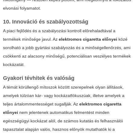
elvonási folyamatot.
10. Innováció és szabályozottság
A piaci fejlődés és a szabályozási kontroll előrehaladtával a
termékek minősége javul. Az
elektromos cigaretta előnyei
közé
sorolható a jobb gyártási szabályozás és a minőségellenőrzés, ami
csökkenti az alacsony minőségű, potenciálisan veszélyes termékek
kockázatát.
Gyakori tévhitek és valóság
A témát körüllengő mítoszok között szerepelnek olyan állítások,
amelyek túlzóan kár- vagy kockázatfókuszúak, illetve amelyek a
teljes ártalommentességet sugallják. Az
elektromos cigaretta
előnyei
nem jelentenek automatikus felmentést minden
egészségügyi kockázat alól, de számos kutatás és felhasználói
tapasztalat alapján valós, hasznos előnyök mutathatók ki a