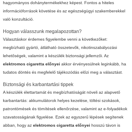
hagyományos dohánytermékekhez képest. Fontos a hiteles
információforrások követése és az egészségügyi szakemberekkel
való konzultáció.
Hogyan válasszunk megalapozottan?
Választáskor érdemes figyelembe venni a következőket:
megbízható gyártó, átlátható összetevők, nikotinszabályozási
lehetőségek, valamint a készülék biztonsági jellemzői. Az
elektromos cigaretta előnyei
akkor érvényesülnek leginkább, ha
tudatos döntés és megfelelő tájékozódás előzi meg a választást.
Biztonsági és karbantartási tippek
A készülék élettartamát és megbízhatóságát növeli az alapvető
karbantartás: akkumulátorok helyes kezelése, töltési szokások,
patrontömések és tömítések ellenőrzése, valamint az e-folyadékok
szavatosságának figyelése. Ezek az egyszerű lépések segítenek
abban, hogy az
elektromos cigaretta előnyei
hosszú távon is