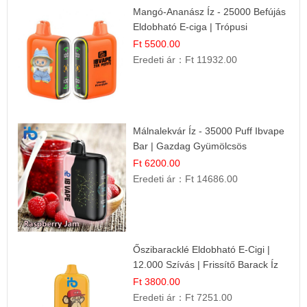
Mangó-Ananász Íz - 25000 Befújás
Eldobható E-ciga | Trópusi
Gyümölcs Élmény!
Ft 5500.00
Eredeti ár：
Ft 11932.00
Málnalekvár Íz - 35000 Puff Ibvape
Bar | Gazdag Gyümölcsös
Ízélmény!
Ft 6200.00
Eredeti ár：
Ft 14686.00
Őszibaracklé Eldobható E-Cigi |
12.000 Szívás | Frissítő Barack Íz
Ft 3800.00
Eredeti ár：
Ft 7251.00