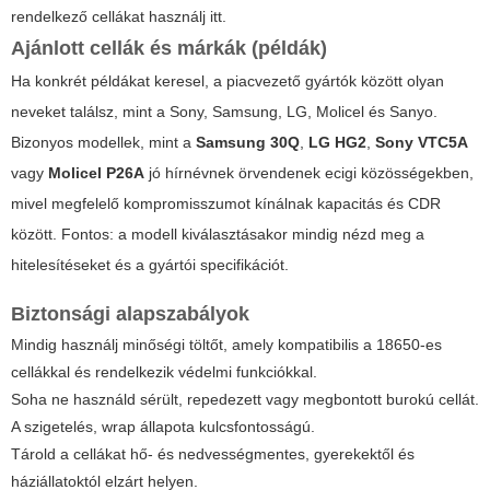
rendelkező cellákat használj itt.
Ajánlott cellák és márkák (példák)
Ha konkrét példákat keresel, a piacvezető gyártók között olyan
neveket találsz, mint a Sony, Samsung, LG, Molicel és Sanyo.
Bizonyos modellek, mint a
Samsung 30Q
,
LG HG2
,
Sony VTC5A
vagy
Molicel P26A
jó hírnévnek örvendenek ecigi közösségekben,
mivel megfelelő kompromisszumot kínálnak kapacitás és CDR
között. Fontos: a modell kiválasztásakor mindig nézd meg a
hitelesítéseket és a gyártói specifikációt.
Biztonsági alapszabályok
Mindig használj minőségi töltőt, amely kompatibilis a 18650-es
cellákkal és rendelkezik védelmi funkciókkal.
Soha ne használd sérült, repedezett vagy megbontott burokú cellát.
A szigetelés, wrap állapota kulcsfontosságú.
Tárold a cellákat hő- és nedvességmentes, gyerekektől és
háziállatoktól elzárt helyen.