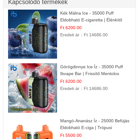
Kapcsolódó termékek
Kék Málna Ice - 35000 Puff
Eldobható E-cigaretta | Élénkítő
Gyümölcsös Frissesség!
Ft 6200.00
Eredeti ár：
Ft 14686.00
Görögdinnye Ice Íz - 35000 Puff
Ibvape Bar | Frissítő Mentolos
Élmény!
Ft 6200.00
Eredeti ár：
Ft 14686.00
Mangó-Ananász Íz - 25000 Befújás
Eldobható E-ciga | Trópusi
Gyümölcs Élmény!
Ft 5500.00