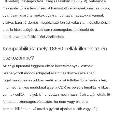
IRR-érték), névleges feszültség (általában 3,6-3,7 V), valamint a
maximális töltési feszültség. A hamisított cellák gyakoriak: az olcsó,
gyanúsan jó árú termékek gyakran pontatlan adatokkal vannak
ellátva. Ezért érdemes megbízható forrást választani, és ellenőrizni
a cella hitelességét vizuálisan (csomagolás, jelölések) és
metrikusan (töltési/kisülési viselkedés).
Kompatibilitás: mely 18650 cellák illenek az én
eszközömbe?
Az ecigi típusától függően eltérő követelmények lesznek.
Szabályozott modok (chip-kel ellátott eszközök) általában
rugalmasabbak és jobban védik a cellát túltöltés/túlterhelés ellen,
míg mechanikus modoknál a cella CDR és belső ellenállás kritikus:
vannak cellák, melyek kimondottan mech használatra ajánlottak
. Itt
fontos a biztonságos választás: ha nem vagy biztos a
kompatibilitásban, válaszd a gyártó ajánlott celláit vagy kérj