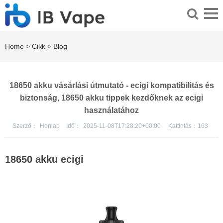
Home
>
Cikk
>
Blog
18650 akku vásárlási útmutató - ecigi kompatibilitás és
biztonság, 18650 akku tippek kezdőknek az ecigi
használatához
Szerző：
Honlap
Idő：
2025-11-08T17:28:20+00:00
Kattintás：
163
18650 akku ecigi