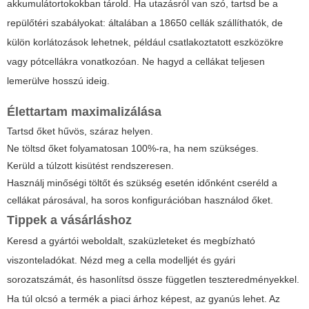
akkumulátortokokban tárold. Ha utazásról van szó, tartsd be a
repülőtéri szabályokat: általában a 18650 cellák szállíthatók, de
külön korlátozások lehetnek, például csatlakoztatott eszközökre
vagy pótcellákra vonatkozóan. Ne hagyd a cellákat teljesen
lemerülve hosszú ideig.
Élettartam maximalizálása
Tartsd őket hűvös, száraz helyen.
Ne töltsd őket folyamatosan 100%-ra, ha nem szükséges.
Kerüld a túlzott kisütést rendszeresen.
Használj minőségi töltőt és szükség esetén időnként cseréld a
cellákat párosával, ha soros konfigurációban használod őket.
Tippek a vásárláshoz
Keresd a gyártói weboldalt, szaküzleteket és megbízható
viszonteladókat. Nézd meg a cella modelljét és gyári
sorozatszámát, és hasonlítsd össze független teszteredményekkel.
Ha túl olcsó a termék a piaci árhoz képest, az gyanús lehet. Az