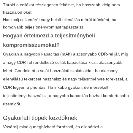
Tárold a cellákat részlegesen feltöltve, ha hosszabb ideig nem
használod őket.
Használj cellamérőt vagy belső ellenállás mérőt időnként, ha
komolyabb teljesítményromlást tapasztalsz.
Hogyan értelmezd a teljesítménybeli
kompromisszumokat?
Gyakran a nagyobb kapacitás (mAh) alacsonyabb CDR-rel jár, míg
a nagy CDR-rel rendelkező cellák kapacitása kicsit alacsonyabb
lehet. Gondold át a saját használati szokásaidat: ha alacsony
ellenállású tekercset használsz és nagy teljesítményre törekszel, a
CDR legyen a prioritás. Ha inkább gyakori, de mérsékelt
teljesítményt használsz, a nagyobb kapacitás hozhat komfortosabb
üzemidőt.
Gyakorlati tippek kezdőknek
Vásárolj mindig megbízható forrásból, és ellenőrizd a