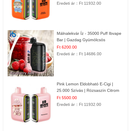
Eredeti ár：
Ft 11932.00
Málnalekvár Íz - 35000 Puff Ibvape
Bar | Gazdag Gyümölcsös
Ízélmény!
Ft 6200.00
Eredeti ár：
Ft 14686.00
Pink Lemon Eldobható E-Cigi |
25.000 Szívás | Rózsaszín Citrom
Íz
Ft 5500.00
Eredeti ár：
Ft 11932.00