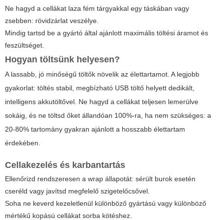
Ne hagyd a cellákat laza fém tárgyakkal egy táskában vagy
zsebben: rövidzárlat veszélye.
Mindig tartsd be a gyártó által ajánlott maximális töltési áramot és
feszültséget.
Hogyan töltsünk helyesen?
A lassabb, jó minőségű töltők növelik az élettartamot. A legjobb
gyakorlat: töltés stabil, megbízható USB töltő helyett dedikált,
intelligens akkutöltővel. Ne hagyd a cellákat teljesen lemerülve
sokáig, és ne töltsd őket állandóan 100%-ra, ha nem szükséges: a
20-80% tartomány gyakran ajánlott a hosszabb élettartam
érdekében.
Cellakezelés és karbantartás
Ellenőrizd rendszeresen a wrap állapotát: sérült burok esetén
cseréld vagy javítsd megfelelő szigetelőcsővel.
Soha ne keverd kezeletlenül különböző gyártású vagy különböző
mértékű kopású cellákat sorba kötéshez.