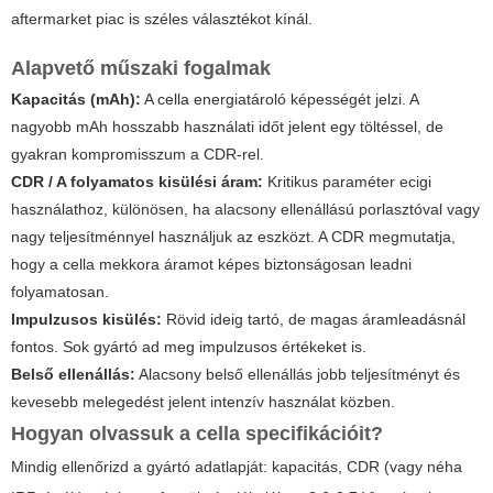
aftermarket piac is széles választékot kínál.
Alapvető műszaki fogalmak
Kapacitás (mAh):
A cella energiatároló képességét jelzi. A
nagyobb mAh hosszabb használati időt jelent egy töltéssel, de
gyakran kompromisszum a CDR-rel.
CDR / A folyamatos kisülési áram:
Kritikus paraméter ecigi
használathoz, különösen, ha alacsony ellenállású porlasztóval vagy
nagy teljesítménnyel használjuk az eszközt. A CDR megmutatja,
hogy a cella mekkora áramot képes biztonságosan leadni
folyamatosan.
Impulzusos kisülés:
Rövid ideig tartó, de magas áramleadásnál
fontos. Sok gyártó ad meg impulzusos értékeket is.
Belső ellenállás:
Alacsony belső ellenállás jobb teljesítményt és
kevesebb melegedést jelent intenzív használat közben.
Hogyan olvassuk a cella specifikációit?
Mindig ellenőrizd a gyártó adatlapját: kapacitás, CDR (vagy néha