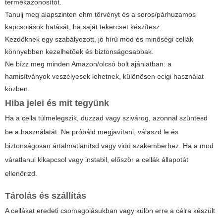
termékazonosítót.
Tanulj meg alapszinten ohm törvényt és a soros/párhuzamos
kapcsolások hatását, ha saját tekercset készítesz.
Kezdőknek egy szabályozott, jó hírű mod és minőségi cellák
könnyebben kezelhetőek és biztonságosabbak.
Ne bízz meg minden Amazon/olcsó bolt ajánlatban: a
hamisítványok veszélyesek lehetnek, különösen ecigi használat
közben.
Hiba jelei és mit tegyünk
Ha a cella túlmelegszik, duzzad vagy szivárog, azonnal szüntesd
be a használatát. Ne próbáld megjavítani; válaszd le és
biztonságosan ártalmatlanítsd vagy vidd szakemberhez. Ha a mod
váratlanul kikapcsol vagy instabil, először a cellák állapotát
ellenőrizd.
Tárolás és szállítás
A cellákat eredeti csomagolásukban vagy külön erre a célra készült