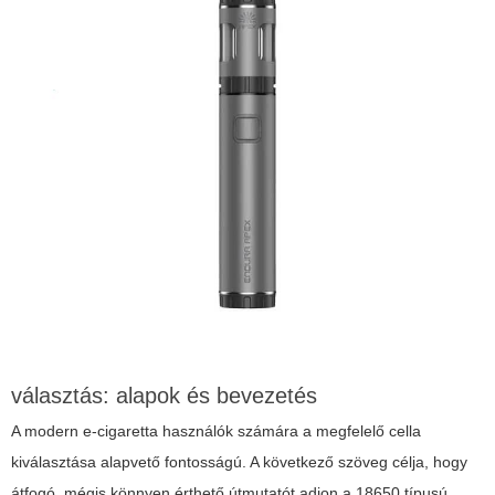
választás: alapok és bevezetés
A modern e-cigaretta használók számára a megfelelő cella
kiválasztása alapvető fontosságú. A következő szöveg célja, hogy
átfogó, mégis könnyen érthető útmutatót adjon a 18650 típusú