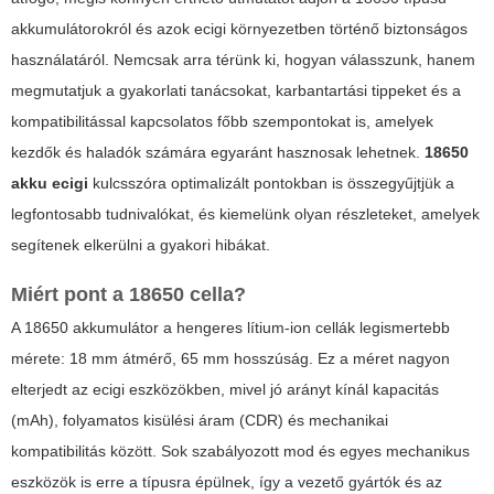
akkumulátorokról és azok ecigi környezetben történő biztonságos
használatáról. Nemcsak arra térünk ki, hogyan válasszunk, hanem
megmutatjuk a gyakorlati tanácsokat, karbantartási tippeket és a
kompatibilitással kapcsolatos főbb szempontokat is, amelyek
kezdők és haladók számára egyaránt hasznosak lehetnek.
18650
akku ecigi
kulcsszóra optimalizált pontokban is összegyűjtjük a
legfontosabb tudnivalókat, és kiemelünk olyan részleteket, amelyek
segítenek elkerülni a gyakori hibákat.
Miért pont a 18650 cella?
A 18650 akkumulátor a hengeres lítium-ion cellák legismertebb
mérete: 18 mm átmérő, 65 mm hosszúság. Ez a méret nagyon
elterjedt az ecigi eszközökben, mivel jó arányt kínál kapacitás
(mAh), folyamatos kisülési áram (CDR) és mechanikai
kompatibilitás között. Sok szabályozott mod és egyes mechanikus
eszközök is erre a típusra épülnek, így a vezető gyártók és az