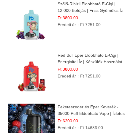
Szőlő-Ribizli Eldobható E-Cigi |
12.000 Befújás | Friss Gyümölcs Íz
Ft 3800.00
Eredeti ár：
Ft 7251.00
Red Bull Eper Eldobható E-Cigi |
Energiaital Íz | Készülék Használat
Ft 3800.00
Eredeti ár：
Ft 7251.00
Feketeszeder és Eper Keverék -
35000 Puff Eldobható Vape | Ízletes
Gyümölcsökombináció!
Ft 6200.00
Eredeti ár：
Ft 14686.00