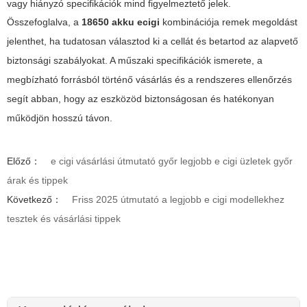
vagy hiányzó specifikációk mind figyelmeztető jelek.
Összefoglalva, a
18650 akku ecigi
kombinációja remek megoldást
jelenthet, ha tudatosan választod ki a cellát és betartod az alapvető
biztonsági szabályokat. A műszaki specifikációk ismerete, a
megbízható forrásból történő vásárlás és a rendszeres ellenőrzés
segít abban, hogy az eszközöd biztonságosan és hatékonyan
működjön hosszú távon.
Előző：
e cigi vásárlási útmutató győr legjobb e cigi üzletek győr
árak és tippek
Következő：
Friss 2025 útmutató a legjobb e cigi modellekhez
tesztek és vásárlási tippek