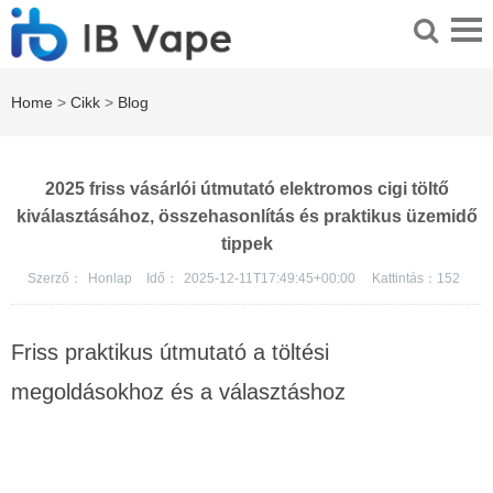
Home
>
Cikk
>
Blog
2025 friss vásárlói útmutató elektromos cigi töltő
kiválasztásához, összehasonlítás és praktikus üzemidő
tippek
Szerző：
Honlap
Idő：
2025-12-11T17:49:45+00:00
Kattintás：
152
Friss praktikus útmutató a töltési
megoldásokhoz és a választáshoz