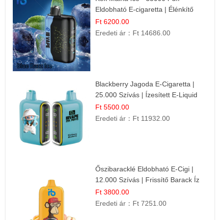
Eldobható E-cigaretta | Élénkítő
Gyümölcsös Frissesség!
Ft 6200.00
Eredeti ár：
Ft 14686.00
Blackberry Jagoda E-Cigaretta |
25.000 Szívás | Ízesített E-Liquid
Ft 5500.00
Eredeti ár：
Ft 11932.00
Őszibaracklé Eldobható E-Cigi |
12.000 Szívás | Frissítő Barack Íz
Ft 3800.00
Eredeti ár：
Ft 7251.00