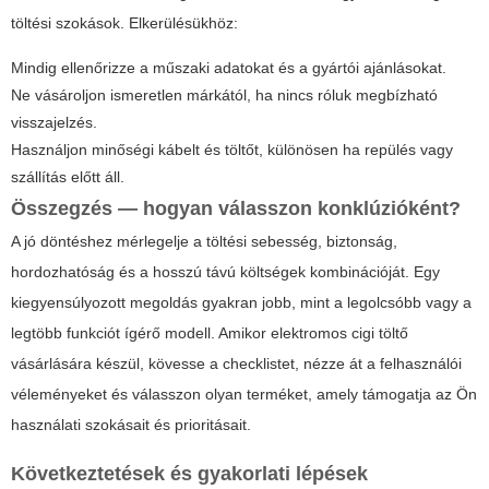
töltési szokások. Elkerülésükhöz:
Mindig ellenőrizze a műszaki adatokat és a gyártói ajánlásokat.
Ne vásároljon ismeretlen márkától, ha nincs róluk megbízható
visszajelzés.
Használjon minőségi kábelt és töltőt, különösen ha repülés vagy
szállítás előtt áll.
Összegzés — hogyan válasszon konklúzióként?
A jó döntéshez mérlegelje a töltési sebesség, biztonság,
hordozhatóság és a hosszú távú költségek kombinációját. Egy
kiegyensúlyozott megoldás gyakran jobb, mint a legolcsóbb vagy a
legtöbb funkciót ígérő modell. Amikor elektromos cigi töltő
vásárlására készül, kövesse a checklistet, nézze át a felhasználói
véleményeket és válasszon olyan terméket, amely támogatja az Ön
használati szokásait és prioritásait.
Következtetések és gyakorlati lépések