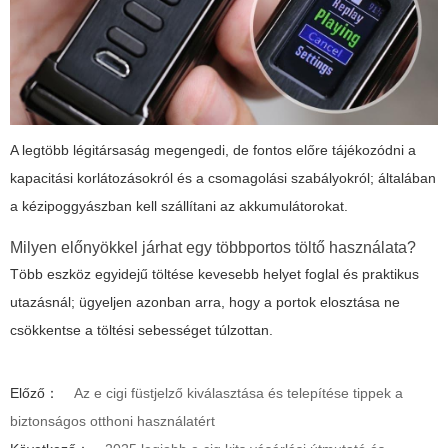
A legtöbb légitársaság megengedi, de fontos előre tájékozódni a
kapacitási korlátozásokról és a csomagolási szabályokról; általában
a kézipoggyászban kell szállítani az akkumulátorokat.
Milyen előnyökkel járhat egy többportos töltő használata?
Több eszköz egyidejű töltése kevesebb helyet foglal és praktikus
utazásnál; ügyeljen azonban arra, hogy a portok elosztása ne
csökkentse a töltési sebességet túlzottan.
Előző：
Az e cigi füstjelző kiválasztása és telepítése tippek a
biztonságos otthoni használatért