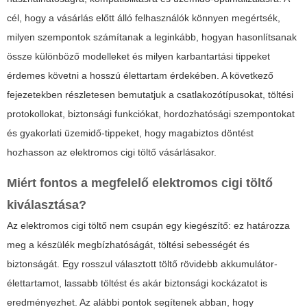
cél, hogy a vásárlás előtt álló felhasználók könnyen megértsék,
milyen szempontok számítanak a leginkább, hogyan hasonlítsanak
össze különböző modelleket és milyen karbantartási tippeket
érdemes követni a hosszú élettartam érdekében. A következő
fejezetekben részletesen bemutatjuk a csatlakozótípusokat, töltési
protokollokat, biztonsági funkciókat, hordozhatósági szempontokat
és gyakorlati üzemidő-tippeket, hogy magabiztos döntést
hozhasson az elektromos cigi töltő vásárlásakor.
Miért fontos a megfelelő elektromos cigi töltő
kiválasztása?
Az elektromos cigi töltő nem csupán egy kiegészítő: ez határozza
meg a készülék megbízhatóságát, töltési sebességét és
biztonságát. Egy rosszul választott töltő rövidebb akkumulátor-
élettartamot, lassabb töltést és akár biztonsági kockázatot is
eredményezhet. Az alábbi pontok segítenek abban, hogy