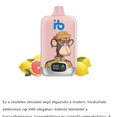
Ez a részletes útmutató segít eligazodni a modern, hordozható
elektromos cigi töltő világában, különös tekintettel a
használhatóságra, kompatibilitásra és üzemidő-optimalizálásra. A