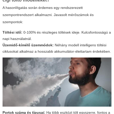
cigi töltő modelleket?
A hasonlítgatás során érdemes egy rendszerezett
szempontrendszert alkalmazni. Javasolt mérőszámok és
szempontok:
Töltési idő:
0-100% és részleges töltések ideje. Kulcsfontosságú a
napi használatnál.
Üzemidő-kímélő üzemmódok:
Néhány modell intelligens töltési
ciklusokat alkalmaz a hosszabb akkumulátor-élettartam érdekében.
Portok száma és típusai:
Ha több eszközt tölt egyszerre, fontos a