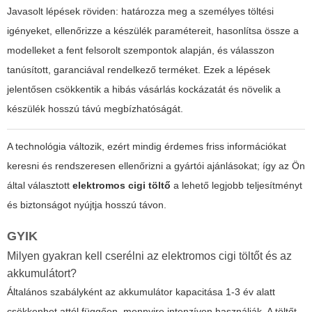
Javasolt lépések röviden: határozza meg a személyes töltési
igényeket, ellenőrizze a készülék paramétereit, hasonlítsa össze a
modelleket a fent felsorolt szempontok alapján, és válasszon
tanúsított, garanciával rendelkező terméket. Ezek a lépések
jelentősen csökkentik a hibás vásárlás kockázatát és növelik a
készülék hosszú távú megbízhatóságát.
A technológia változik, ezért mindig érdemes friss információkat
keresni és rendszeresen ellenőrizni a gyártói ajánlásokat; így az Ön
által választott
elektromos cigi töltő
a lehető legjobb teljesítményt
és biztonságot nyújtja hosszú távon.
GYIK
Milyen gyakran kell cserélni az elektromos cigi töltőt és az
akkumulátort?
Általános szabályként az akkumulátor kapacitása 1-3 év alatt
csökkenhet attól függően, mennyire intenzíven használják. A töltőt