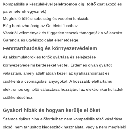
Kompatibilis a készülékével (
elektromos cigi töltő
csatlakozó és
paraméterek egyeznek).
Megfelelő töltési sebesség és védelmi funkciók.
Elég hordozhatóság az Ön életstílusához.
Vásárlói vélemények és független tesztek támogatják a választást.
Garancia és ügyfélszolgálat elérhetősége.
Fenntarthatóság és környezetvédelem
Az akkumulátorok és töltők gyártása és selejtezése
környezetvédelmi kérdéseket vet fel. Érdemes olyan gyártót
választani, amely átláthatóan kezeli az újrahasznosítást és
csökkenti a csomagolási anyagokat. A hosszabb élettartamú
elektromos cigi töltő választása hozzájárul az elektronikai hulladék
csökkentéséhez.
Gyakori hibák és hogyan kerülje el őket
Számos tipikus hiba előfordulhat: nem kompatibilis töltő vásárlása,
olcsó, nem tanúsított kiegészítők használata, vagy a nem megfelelő