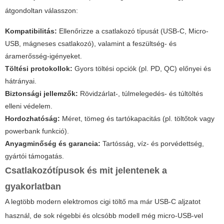
átgondoltan válasszon:
Kompatibilitás:
Ellenőrizze a csatlakozó típusát (USB-C, Micro-
USB, mágneses csatlakozó), valamint a feszültség- és
áramerősség-igényeket.
Töltési protokollok:
Gyors töltési opciók (pl. PD, QC) előnyei és
hátrányai.
Biztonsági jellemzők:
Rövidzárlat-, túlmelegedés- és túltöltés
elleni védelem.
Hordozhatóság:
Méret, tömeg és tartókapacitás (pl. töltőtok vagy
powerbank funkció).
Anyagminőség és garancia:
Tartósság, víz- és porvédettség,
gyártói támogatás.
Csatlakozótípusok és mit jelentenek a
gyakorlatban
A legtöbb modern elektromos cigi töltő ma már USB-C aljzatot
használ, de sok régebbi és olcsóbb modell még micro-USB-vel