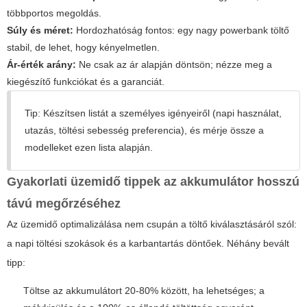
többportos megoldás.
Súly és méret:
Hordozhatóság fontos: egy nagy powerbank töltő
stabil, de lehet, hogy kényelmetlen.
Ár-érték arány:
Ne csak az ár alapján döntsön; nézze meg a
kiegészítő funkciókat és a garanciát.
Tip: Készítsen listát a személyes igényeiről (napi használat,
utazás, töltési sebesség preferencia), és mérje össze a
modelleket ezen lista alapján.
Gyakorlati üzemidő tippek az akkumulátor hosszú
távú megőrzéséhez
Az üzemidő optimalizálása nem csupán a töltő kiválasztásáról szól:
a napi töltési szokások és a karbantartás döntőek. Néhány bevált
tipp:
Töltse az akkumulátort 20-80% között, ha lehetséges; a