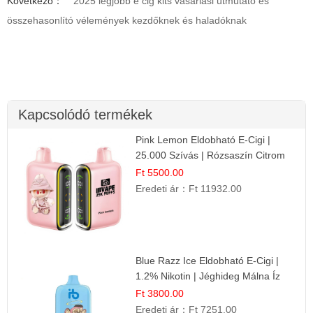
Következő：
2025 legjobb e cig kits vásárlási útmutató és
összehasonlító vélemények kezdőknek és haladóknak
Kapcsolódó termékek
Pink Lemon Eldobható E-Cigi |
25.000 Szívás | Rózsaszín Citrom
Íz
Ft 5500.00
Eredeti ár：
Ft 11932.00
Blue Razz Ice Eldobható E-Cigi |
1.2% Nikotin | Jéghideg Málna Íz
Ft 3800.00
Eredeti ár：
Ft 7251.00