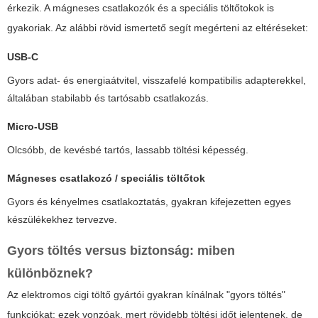
érkezik. A mágneses csatlakozók és a speciális töltőtokok is
gyakoriak. Az alábbi rövid ismertető segít megérteni az eltéréseket:
USB-C
Gyors adat- és energiaátvitel, visszafelé kompatibilis adapterekkel,
általában stabilabb és tartósabb csatlakozás.
Micro-USB
Olcsóbb, de kevésbé tartós, lassabb töltési képesség.
Mágneses csatlakozó / speciális töltőtok
Gyors és kényelmes csatlakoztatás, gyakran kifejezetten egyes
készülékekhez tervezve.
Gyors töltés versus biztonság: miben
különböznek?
Az elektromos cigi töltő gyártói gyakran kínálnak "gyors töltés"
funkciókat; ezek vonzóak, mert rövidebb töltési időt jelentenek, de