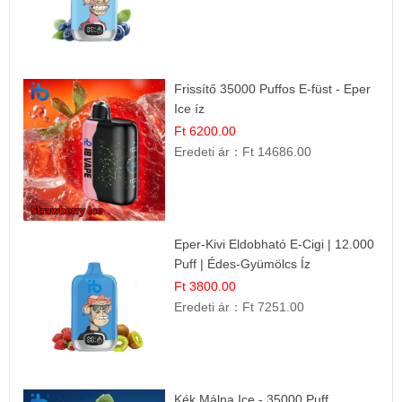
Frissítő 35000 Puffos E-füst - Eper
Ice íz
Ft 6200.00
Eredeti ár：
Ft 14686.00
Eper-Kivi Eldobható E-Cigi | 12.000
Puff | Édes-Gyümölcs Íz
Ft 3800.00
Eredeti ár：
Ft 7251.00
Kék Málna Ice - 35000 Puff