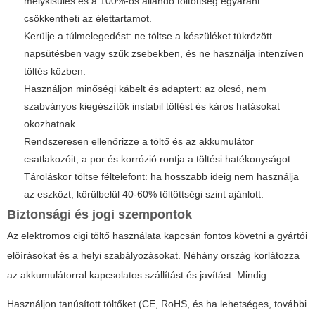
mélykisülés és a 100%-os állandó töltöttség egyaránt
csökkentheti az élettartamot.
Kerülje a túlmelegedést: ne töltse a készüléket tükrözött
napsütésben vagy szűk zsebekben, és ne használja intenzíven
töltés közben.
Használjon minőségi kábelt és adaptert: az olcsó, nem
szabványos kiegészítők instabil töltést és káros hatásokat
okozhatnak.
Rendszeresen ellenőrizze a töltő és az akkumulátor
csatlakozóit; a por és korrózió rontja a töltési hatékonyságot.
Tároláskor töltse féltelefont: ha hosszabb ideig nem használja
az eszközt, körülbelül 40-60% töltöttségi szint ajánlott.
Biztonsági és jogi szempontok
Az elektromos cigi töltő használata kapcsán fontos követni a gyártói
előírásokat és a helyi szabályozásokat. Néhány ország korlátozza
az akkumulátorral kapcsolatos szállítást és javítást. Mindig:
Használjon tanúsított töltőket (CE, RoHS, és ha lehetséges, további