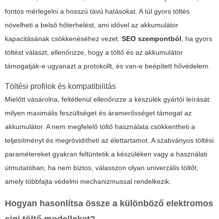
fontos mérlegelni a hosszú távú hatásokat. A túl gyors töltés
növelheti a belső hőterhelést, ami idővel az akkumulátor
kapacitásának csökkenéséhez vezet.
SEO szempontból
, ha gyors
töltést választ, ellenőrizze, hogy a töltő és az akkumulátor
támogatják-e ugyanazt a protokollt, és van-e beépített hővédelem.
Töltési profilok és kompatibilitás
Mielőtt vásárolna, feltétlenül ellenőrizze a készülék gyártói leírását:
milyen maximális feszültséget és áramerősséget támogat az
akkumulátor. A nem megfelelő töltő használata csökkentheti a
teljesítményt és megrövidítheti az élettartamot. A szabványos töltési
paramétereket gyakran feltüntetik a készüléken vagy a használati
útmutatóban; ha nem biztos, válasszon olyan univerzális töltőt,
amely többfajta védelmi mechanizmussal rendelkezik.
Hogyan hasonlítsa össze a különböző elektromos