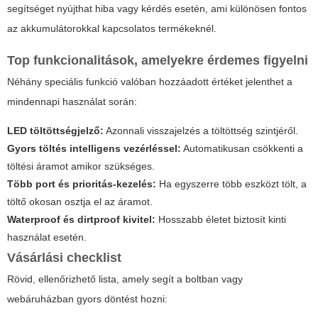
segítséget nyújthat hiba vagy kérdés esetén, ami különösen fontos
az akkumulátorokkal kapcsolatos termékeknél.
Top funkcionalitások, amelyekre érdemes figyelni
Néhány speciális funkció valóban hozzáadott értéket jelenthet a
mindennapi használat során:
LED töltöttségjelző:
Azonnali visszajelzés a töltöttség szintjéről.
Gyors töltés intelligens vezérléssel:
Automatikusan csökkenti a
töltési áramot amikor szükséges.
Több port és prioritás-kezelés:
Ha egyszerre több eszközt tölt, a
töltő okosan osztja el az áramot.
Waterproof és dirtproof kivitel:
Hosszabb életet biztosít kinti
használat esetén.
Vásárlási checklist
Rövid, ellenőrizhető lista, amely segít a boltban vagy
webáruházban gyors döntést hozni: