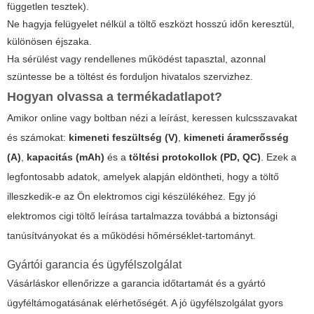
független tesztek).
Ne hagyja felügyelet nélkül a töltő eszközt hosszú időn keresztül,
különösen éjszaka.
Ha sérülést vagy rendellenes működést tapasztal, azonnal
szüntesse be a töltést és forduljon hivatalos szervizhez.
Hogyan olvassa a termékadatlapot?
Amikor online vagy boltban nézi a leírást, keressen kulcsszavakat
és számokat:
kimeneti feszültség (V)
,
kimeneti áramerősség
(A)
,
kapacitás (mAh)
és a
töltési protokollok (PD, QC)
. Ezek a
legfontosabb adatok, amelyek alapján eldöntheti, hogy a töltő
illeszkedik-e az Ön elektromos cigi készülékéhez. Egy jó
elektromos cigi töltő leírása tartalmazza továbbá a biztonsági
tanúsítványokat és a működési hőmérséklet-tartományt.
Gyártói garancia és ügyfélszolgálat
Vásárláskor ellenőrizze a garancia időtartamát és a gyártó
ügyféltámogatásának elérhetőségét. A jó ügyfélszolgálat gyors