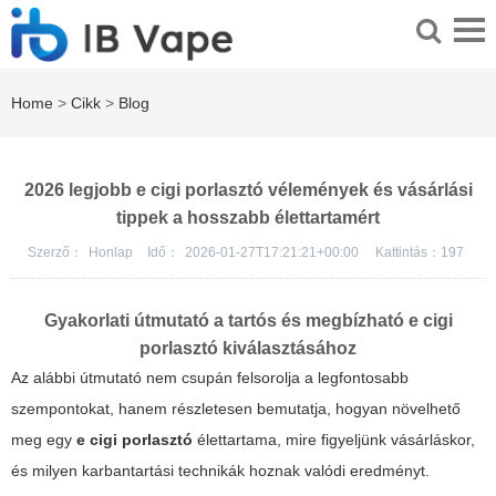
Home
>
Cikk
>
Blog
2026 legjobb e cigi porlasztó vélemények és vásárlási
tippek a hosszabb élettartamért
Szerző：
Honlap
Idő：
2026-01-27T17:21:21+00:00
Kattintás：
197
Gyakorlati útmutató a tartós és megbízható e cigi
porlasztó kiválasztásához
Az alábbi útmutató nem csupán felsorolja a legfontosabb
szempontokat, hanem részletesen bemutatja, hogyan növelhető
meg egy
e cigi porlasztó
élettartama, mire figyeljünk vásárláskor,
és milyen karbantartási technikák hoznak valódi eredményt.