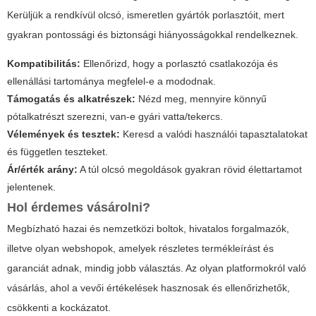
Kerüljük a rendkívül olcsó, ismeretlen gyártók porlasztóit, mert
gyakran pontossági és biztonsági hiányosságokkal rendelkeznek.
Kompatibilitás:
Ellenőrizd, hogy a porlasztó csatlakozója és
ellenállási tartománya megfelel-e a mododnak.
Támogatás és alkatrészek:
Nézd meg, mennyire könnyű
pótalkatrészt szerezni, van-e gyári vatta/tekercs.
Vélemények és tesztek:
Keresd a valódi használói tapasztalatokat
és független teszteket.
Ár/érték arány:
A túl olcsó megoldások gyakran rövid élettartamot
jelentenek.
Hol érdemes vásárolni?
Megbízható hazai és nemzetközi boltok, hivatalos forgalmazók,
illetve olyan webshopok, amelyek részletes termékleírást és
garanciát adnak, mindig jobb választás. Az olyan platformokról való
vásárlás, ahol a vevői értékelések hasznosak és ellenőrizhetők,
csökkenti a kockázatot.