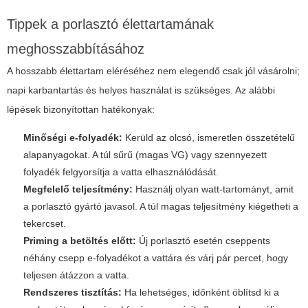
Tippek a porlasztó élettartamának
meghosszabbításához
A hosszabb élettartam eléréséhez nem elegendő csak jól vásárolni;
napi karbantartás és helyes használat is szükséges. Az alábbi
lépések bizonyítottan hatékonyak:
Minőségi e-folyadék:
Kerüld az olcsó, ismeretlen összetételű
alapanyagokat. A túl sűrű (magas VG) vagy szennyezett
folyadék felgyorsítja a vatta elhasználódását.
Megfelelő teljesítmény:
Használj olyan watt-tartományt, amit
a porlasztó gyártó javasol. A túl magas teljesítmény kiégetheti a
tekercset.
Priming a betöltés előtt:
Új porlasztó esetén cseppents
néhány csepp e-folyadékot a vattára és várj pár percet, hogy
teljesen átázzon a vatta.
Rendszeres tisztítás:
Ha lehetséges, időnként öblítsd ki a