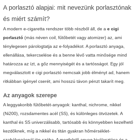
A porlasztó alapjai: mit nevezünk porlasztónak
és miért számít?
A modern e-cigaretta rendszer több részből áll, de a
e cigi
porlasztó
(más néven coil, fűtőbetét vagy atomizer) az, ami
ténylegesen párologtatja az e-folyadékot. A porlasztó anyaga,
ellenállása, tekercselése és a benne lévő vatta minősége mind
határozza az ízt, a gőz mennyiségét és a tartósságot. Egy jól
megválasztott
e cigi porlasztó
nemcsak jobb élményt ad, hanem
ritkábban igényel cserét, ami hosszú távon pénzt takarít meg.
Az anyagok szerepe
A leggyakoribb fűtőbetét-anyagok: kanthal, nichrome, nikkel
(Ni200), rozsdamentes acél (SS), és különleges ötvözetek. A
kanthal és SS univerzálisabb, tartósabb és könnyebben kezelhető
kezdőknek, míg a nikkel és titán gyakran hőmérséklet-
szabályozásnál jön szóba. A megfelelő anyag kiválasztása és a