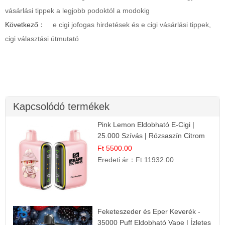
vásárlási tippek a legjobb podoktól a modokig
Következő：
e cigi jofogas hirdetések és e cigi vásárlási tippek,
cigi választási útmutató
Kapcsolódó termékek
Pink Lemon Eldobható E-Cigi |
25.000 Szívás | Rózsaszín Citrom
Íz
Ft 5500.00
Eredeti ár：
Ft 11932.00
Feketeszeder és Eper Keverék -
35000 Puff Eldobható Vape | Ízletes