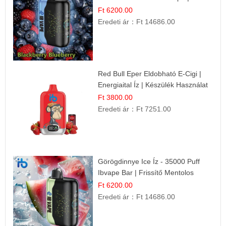
Gyümölcsökombináció!
Ft 6200.00
Eredeti ár：
Ft 14686.00
Red Bull Eper Eldobható E-Cigi |
Energiaital Íz | Készülék Használat
Ft 3800.00
Eredeti ár：
Ft 7251.00
Görögdinnye Ice Íz - 35000 Puff
Ibvape Bar | Frissítő Mentolos
Élmény!
Ft 6200.00
Eredeti ár：
Ft 14686.00