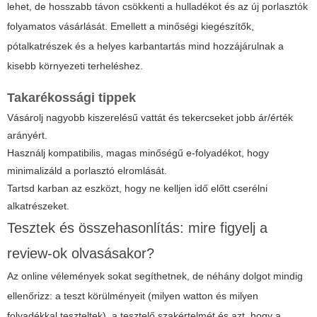
lehet, de hosszabb távon csökkenti a hulladékot és az új porlasztók
folyamatos vásárlását. Emellett a minőségi kiegészítők,
pótalkatrészek és a helyes karbantartás mind hozzájárulnak a
kisebb környezeti terheléshez.
Takarékossági tippek
Vásárolj nagyobb kiszerelésű vattát és tekercseket jobb ár/érték
arányért.
Használj kompatibilis, magas minőségű e-folyadékot, hogy
minimalizáld a porlasztó elromlását.
Tartsd karban az eszközt, hogy ne kelljen idő előtt cserélni
alkatrészeket.
Tesztek és összehasonlítás: mire figyelj a
review-ok olvasásakor?
Az online vélemények sokat segíthetnek, de néhány dolgot mindig
ellenőrizz: a teszt körülményeit (milyen watton és milyen
folyadékkal teszteltek), a tesztelő szakértelmét és azt, hogy a