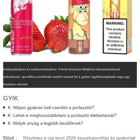
kiválasztásához és karbantartásához. A fenti tanácsok általános iránymutatásnak
számítanak; specifikus problémák esetén keresd fel a gyártó ügyfélszolgálatát vagy egy
hivatalos szervizt.
GYIK
K: Milyen gyakran kell cserélni a porlasztót?
K: Lehet-e meghosszabbítani a porlasztó élettartamát?
K: Melyik anyag a legjobb kezdőknek?
Előző：
Részletes e cigi teszt 2026 összehasonlítás és gyakorlati