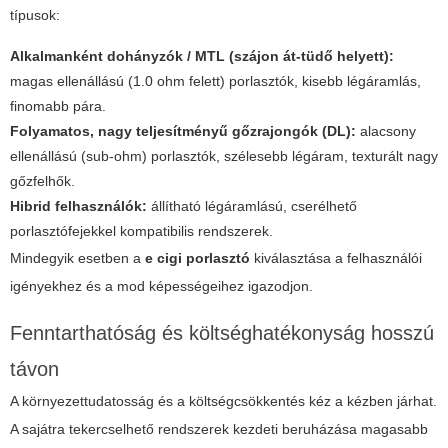
típusok:
Alkalmanként dohányzók / MTL (szájon át-tüdő helyett):
magas ellenállású (1.0 ohm felett) porlasztók, kisebb légáramlás,
finomabb pára.
Folyamatos, nagy teljesítményű gőzrajongók (DL):
alacsony
ellenállású (sub-ohm) porlasztók, szélesebb légáram, texturált nagy
gőzfelhők.
Hibrid felhasználók:
állítható légáramlású, cserélhető
porlasztófejekkel kompatibilis rendszerek.
Mindegyik esetben a
e cigi porlasztó
kiválasztása a felhasználói
igényekhez és a mod képességeihez igazodjon.
Fenntarthatóság és költséghatékonyság hosszú
távon
A környezettudatosság és a költségcsökkentés kéz a kézben járhat.
A sajátra tekercselhető rendszerek kezdeti beruházása magasabb