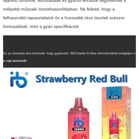
Ajánlott fórumok, tesztoldalak és gyártói leírások segíthetnek a
mélyebb műszaki összehasonlításban. Ne feledd, hogy a
felhasználói tapasztalatok és a hosszabb távú tesztek sokszor
fontosabbak, mint a gyári specifikációk.
Ez az útmutató arra törekszik, hogy gyakorlati, SEO-barát és friss információkkal szolgáljon a
e cigi porlasztó