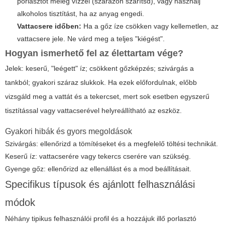
porlasztót meleg vízzel (szárazon szárítsd), vagy használj
alkoholos tisztítást, ha az anyag engedi.
Vattacsere időben:
Ha a gőz íze csökken vagy kellemetlen, az
vattacsere jele. Ne várd meg a teljes "kiégést".
Hogyan ismerhető fel az élettartam vége?
Jelek: keserű, "leégett" íz; csökkent gőzképzés; szivárgás a
tankból; gyakori száraz slukkok. Ha ezek előfordulnak, előbb
vizsgáld meg a vattát és a tekercset, mert sok esetben egyszerű
tisztítással vagy vattacserével helyreállítható az eszköz.
Gyakori hibák és gyors megoldások
Szivárgás: ellenőrizd a tömítéseket és a megfelelő töltési technikát.
Keserű íz: vattacserére vagy tekercs cserére van szükség.
Gyenge gőz: ellenőrizd az ellenállást és a mod beállításait.
Specifikus típusok és ajánlott felhasználási
módok
Néhány tipikus felhasználói profil és a hozzájuk illő porlasztó