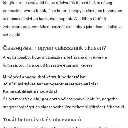
függően a használattól és az e-folyadék típusától. A minőségi
porlasztók tovább bírják, és a kerámia vagy különleges bevonatos
tekercsek általában lassabban kopnak. Az időben történő
vattacsere és a megfelelő használat azonban jelentősen kitolhatja
ezt az időt.
Összegzés: hogyan válasszunk okosan?
A legfontosabb, hogy a választás a felhasználói igényekre
fókuszáljon. Ha a célod hosszú élettartam, keress:
Minőségi anyagokból készült porlasztókat
Jó hírű márkákat és támogatott alkatrész-ellátást
Kompatibilitást a mododdal
Az optimalizált
e cigi porlasztó
választásával jobb ízt, nagyobb
megbízhatóságot és alacsonyabb üzemeltetési költséget érhetsz el.
További források és olvasnivaló