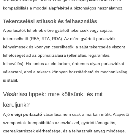
kompatibilitás a moddal alapfeltétel a biztonságos használathoz.
Tekercselési stílusok és felhasználás
A porlasztók lehetnek előre gyártott tekercsek vagy sajátra
tekercselhető (RBA, RTA, RDA). Az előre gyártott porlasztók
kényelmesek és könnyen cserélhetők; a saját tekercselés viszont
lehetőséget ad az optimalizálásra (ellenállás, légáramlás,
felhevülés). Ha fontos az élettartam, érdemes olyan porlasztókat
választani, ahol a tekercs könnyen hozzáférhető és mechanikailag
is stabil.
Vásárlási tippek: mire költsünk, és mit
kerüljünk?
A jó
e cigi porlasztó
vásárlása nem csak a márkán múlik. Alapvető
szempontok: kompatibilitás az eszközzel, gyártói támogatás,
cserealkatrészek elérhetősége, és a felhasznált anyag minősége.