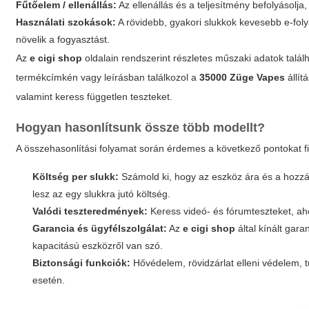
Fűtőelem / ellenállás:
Az ellenállás és a teljesítmény befolyásolja
Használati szokások:
A rövidebb, gyakori slukkok kevesebb e-fo
növelik a fogyasztást.
Az
e cigi shop
oldalain rendszerint részletes műszaki adatok talá
termékcímkén vagy leírásban találkozol a
35000 Züge Vapes
állít
valamint keress független teszteket.
Hogyan hasonlítsunk össze több modellt?
A összehasonlítási folyamat során érdemes a következő pontokat f
Költség per slukk:
Számold ki, hogy az eszköz ára és a hozzá 
lesz az egy slukkra jutó költség.
Valódi teszteredmények:
Keress videó- és fórumteszteket, aho
Garancia és ügyfélszolgálat:
Az
e cigi shop
által kínált gara
kapacitású eszközről van szó.
Biztonsági funkciók:
Hővédelem, rövidzárlat elleni védelem,
esetén.