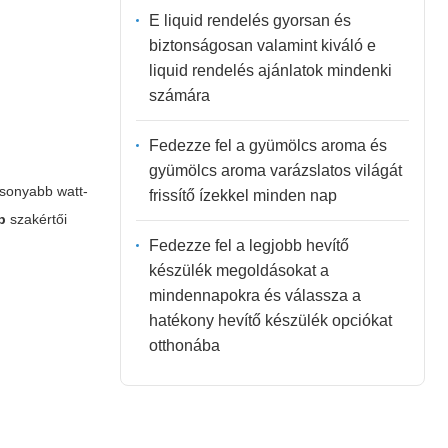
E liquid rendelés gyorsan és
biztonságosan valamint kiváló e
liquid rendelés ajánlatok mindenki
számára
Fedezze fel a gyümölcs aroma és
gyümölcs aroma varázslatos világát
csonyabb watt-
frissítő ízekkel minden nap
p
szakértői
Fedezze fel a legjobb hevítő
készülék megoldásokat a
mindennapokra és válassza a
hatékony hevítő készülék opciókat
otthonába