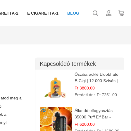
ARETTA-2
E CIGARETTA-1
BLOG
Kapcsolódó termékek
Őszibaracklé Eldobható
E-Cigi | 12.000 Szívás |
Frissítő Barack Íz
Ft 3800.00
Eredeti ár：
Ft 7251.00
lhatod meg a
ő
Állandó elfogyasztás:
ek a
35000 Puff Elf Bar -
ényt.
Narancslekvár íz
Ft 6200.00