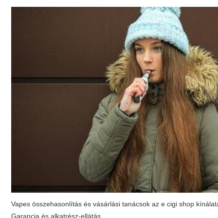
Vapes összehasonlítás és vásárlási tanácsok az e cigi shop kínálat
Garancia és alkatrész-ellátás