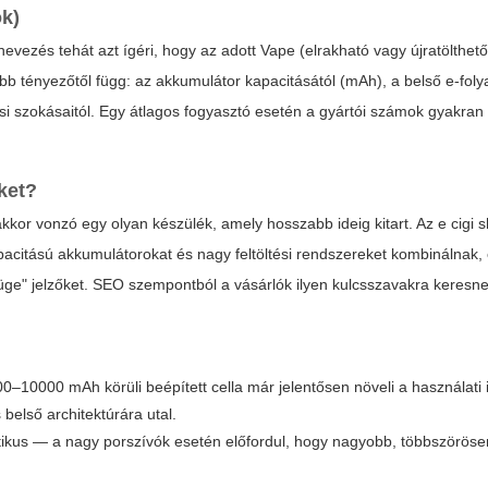
ok)
vezés tehát azt ígéri, hogy az adott Vape (elrakható vagy újratölthet
b tényezőtől függ: az akkumulátor kapacitásától (mAh), a belső e-folya
ívási szokásaitól. Egy átlagos fogyasztó esetén a gyártói számok gyakran
ket?
, akkor vonzó egy olyan készülék, amely hosszabb ideig kitart. Az
e cigi 
acitású akkumulátorokat és nagy feltöltési rendszereket kombinálnak, 
ge" jelzőket. SEO szempontból a vásárlók ilyen kulcsszavakra keresne
–10000 mAh körüli beépített cella már jelentősen növeli a használati i
belső architektúrára utal.
tikus — a nagy porszívók esetén előfordul, hogy nagyobb, többszörösen