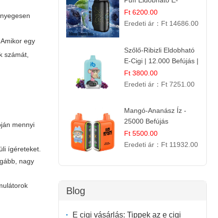
Puff Eldobható E-
cigaretta | Élénkítő
Ft 6200.00
lényegesen
Gyümölcsös
Eredeti ár：
Ft 14686.00
Frissesség!
. Amikor egy
Szőlő-Ribizli Eldobható
ok számát,
E-Cigi | 12.000 Befújás |
Friss Gyümölcs Íz
Ft 3800.00
Eredeti ár：
Ft 7251.00
Mangó-Ananász Íz -
25000 Befújás
apján mennyi
Eldobható E-ciga |
Ft 5500.00
Trópusi Gyümölcs
Eredeti ár：
Ft 11932.00
li ígéreteket.
Élmény!
rágább, nagy
mulátorok
Blog
E cigi vásárlás: Tippek az e cigi