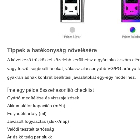
Tippek a hatékonyság növelésére
A következő trükkökkel közelebb kerülhetsz a gyári slukk-szám elér
vagy feszültségbeállításokat, válassz alacsonyabb VG/PG arányú fo
gyakran adnak konkrét beállítási javaslatokat egy-egy modellhez.
Íme egy példa összehasonlító checklist
Gyártó megítélése és visszajelzések
Akkumulátor kapacitás (mAh)
Folyadéktartály (ml)
Javasolt fogyasztás (slukk/nap)
Valódi tesztelt tartósság
Ár és költség per slukk