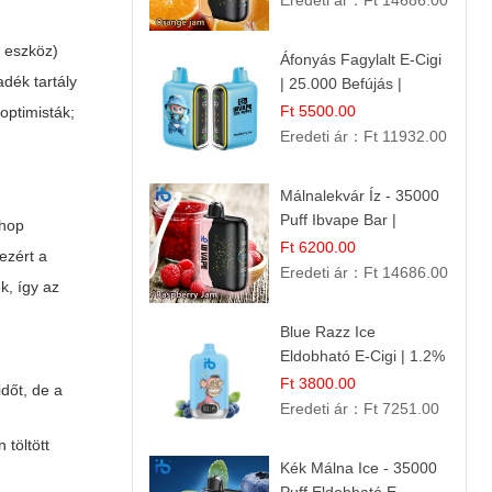
Eredeti ár：
Ft 14686.00
ő eszköz)
Áfonyás Fagylalt E-Cigi
dék tartály
| 25.000 Befújás |
Eldobható E-Cigaretta
Ft 5500.00
 optimisták;
Eredeti ár：
Ft 11932.00
Málnalekvár Íz - 35000
Puff Ibvape Bar |
shop
Gazdag Gyümölcsös
Ft 6200.00
ezért a
Ízélmény!
Eredeti ár：
Ft 14686.00
k, így az
Blue Razz Ice
Eldobható E-Cigi | 1.2%
Nikotin | Jéghideg
Ft 3800.00
dőt, de a
Málna Íz
Eredeti ár：
Ft 7251.00
 töltött
Kék Málna Ice - 35000