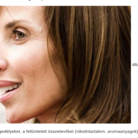
ált
ngedélyeket, a feltüntetett összetevőket (nikotintartalom, aromaanyagok)