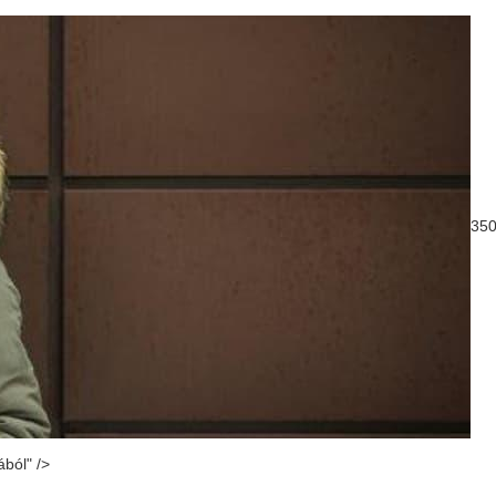
35
ából" />