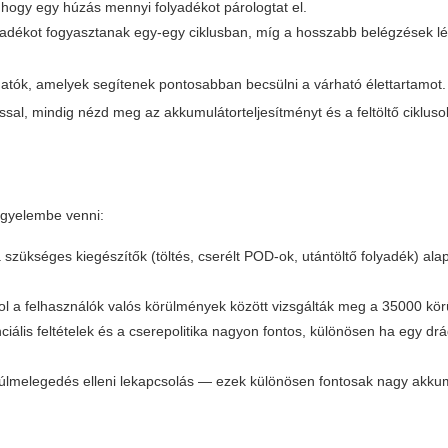
, hogy egy húzás mennyi folyadékot párologtat el.
lyadékot fogyasztanak egy-egy ciklusban, míg a hosszabb belégzések 
lhatók, amelyek segítenek pontosabban becsülni a várható élettartamot
ással, mindig nézd meg az akkumulátorteljesítményt és a feltöltő ciklus
igyelembe venni:
szükséges kiegészítők (töltés, cserélt POD-ok, utántöltő folyadék) al
l a felhasználók valós körülmények között vizsgálták meg a 35000 körü
nciális feltételek és a cserepolitika nagyon fontos, különösen ha egy d
 túlmelegedés elleni lekapcsolás — ezek különösen fontosak nagy akku