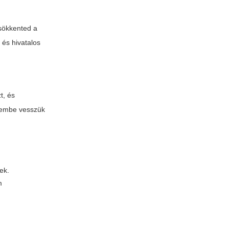
csökkented a
 és hivatalos
t, és
elembe vesszük
ek.
m