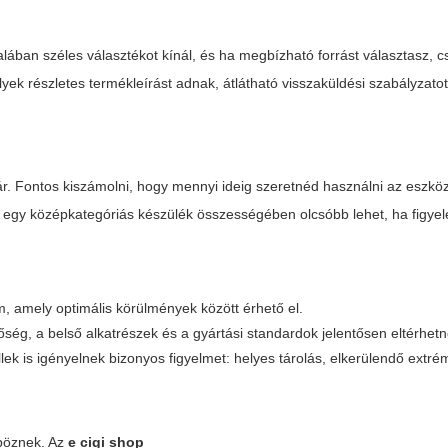
alában széles választékot kínál, és ha megbízható forrást választasz, 
yek részletes termékleírást adnak, átlátható visszaküldési szabályzatot
r. Fontos kiszámolni, hogy mennyi ideig szeretnéd használni az eszköz
ha egy középkategóriás készülék összességében olcsóbb lehet, ha figy
 amely optimális körülmények között érhető el.
ég, a belső alkatrészek és a gyártási standardok jelentősen eltérhetn
k is igényelnek bizonyos figyelmet: helyes tárolás, elkerülendő extré
böznek. Az
e cigi shop