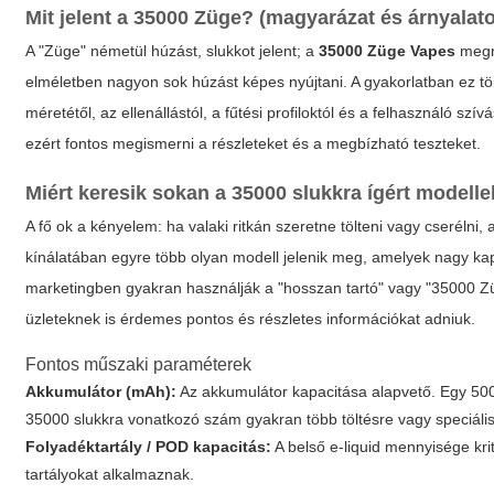
Mit jelent a 35000 Züge? (magyarázat és árnyalat
A "Züge" németül húzást, slukkot jelent; a
35000 Züge Vapes
megne
elméletben nagyon sok húzást képes nyújtani. A gyakorlatban ez töb
méretétől, az ellenállástól, a fűtési profiloktól és a felhasználó sz
ezért fontos megismerni a részleteket és a megbízható teszteket.
Miért keresik sokan a 35000 slukkra ígért modelle
A fő ok a kényelem: ha valaki ritkán szeretne tölteni vagy cserélni
kínálatában egyre több olyan modell jelenik meg, amelyek nagy kap
marketingben gyakran használják a "hosszan tartó" vagy "35000 Zü
üzleteknek is érdemes pontos és részletes információkat adniuk.
Fontos műszaki paraméterek
Akkumulátor (mAh):
Az akkumulátor kapacitása alapvető. Egy 5000
35000 slukkra vonatkozó szám gyakran több töltésre vagy speciális 
Folyadéktartály / POD kapacitás:
A belső e-liquid mennyisége kri
tartályokat alkalmaznak.