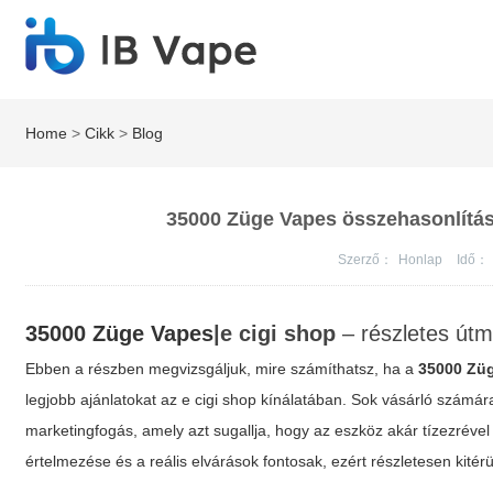
Home
>
Cikk
>
Blog
35000 Züge Vapes összehasonlítás 
Szerző：
Honlap
Idő：
35000 Züge Vapes
|e cigi shop
– részletes útm
Ebben a részben megvizsgáljuk, mire számíthatsz, ha a
35000 Zü
legjobb ajánlatokat az
e cigi shop
kínálatában. Sok vásárló számár
marketingfogás, amely azt sugallja, hogy az eszköz akár tízezréve
értelmezése és a reális elvárások fontosak, ezért részletesen kitér