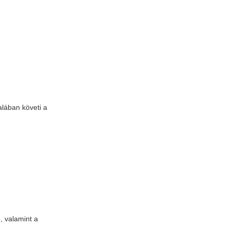
alában követi a
, valamint a