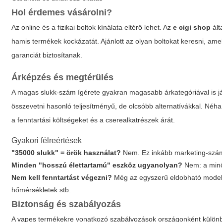
Hol érdemes vásárolni?
Az online és a fizikai boltok kínálata eltérő lehet. Az
e cigi shop
ált
hamis termékek kockázatát. Ajánlott az olyan boltokat keresni, amel
garanciát biztosítanak.
Árképzés és megtérülés
A magas slukk-szám ígérete gyakran magasabb árkategóriával is já
összevetni hasonló teljesítményű, de olcsóbb alternatívákkal. Né
a fenntartási költségeket és a cserealkatrészek árát.
Gyakori félreértések
"35000 slukk" = örök használat?
Nem. Ez inkább marketing-szám,
Minden "hosszú élettartamú" eszköz ugyanolyan?
Nem: a minős
Nem kell fenntartást végezni?
Még az egyszerű eldobható modelle
hőmérsékletek stb.
Biztonság és szabályozás
A vapes termékekre vonatkozó szabályozások országonként külön