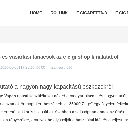
HOME
RÓLUNK
E CIGARETTA-3
E CIG
és vásárlási tanácsok az e cigi shop kínálatából
2026-06-30T17:23:26+00:00
Kattintás：
180
utató a nagyon nagy kapacitású eszközökről
ge Vapes
típusú készülékeket nézed a magyar piacon, és hogyan talá
a a számok önmagukért beszélnek: a "35000 Züge" egy figyelemfelkelt
l mérhető slukkot is biztosíthat. Azonban a valóságban ennek az értékn
ünk a tényezőkre, amelyek befolyásolják a használati időt és a teljesítm