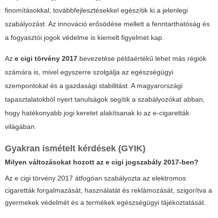
finomításokkal, továbbfejlesztésekkel egészítik ki a jelenlegi
szabályozást. Az innováció erősödése mellett a fenntarthatóság és
a fogyasztói jogok védelme is kiemelt figyelmet kap.
Az
e cigi törvény 2017
bevezetése példaértékű lehet más régiók
számára is, mivel egyszerre szolgálja az egészségügyi
szempontokat és a gazdasági stabilitást. A magyarországi
tapasztalatokból nyert tanulságok segítik a szabályozókat abban,
hogy hatékonyabb jogi keretet alakítsanak ki az e-cigaretták
világában.
Gyakran ismételt kérdések (GYIK)
Milyen változásokat hozott az e cigi jogszabály 2017-ben?
Az e cigi törvény 2017 átfogóan szabályozta az elektromos
cigaretták forgalmazását, használatát és reklámozását, szigorítva a
gyermekek védelmét és a termékek egészségügyi tájékoztatását.