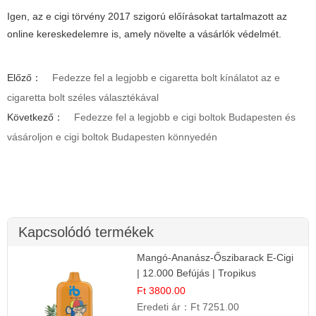
Igen, az e cigi törvény 2017 szigorú előírásokat tartalmazott az
online kereskedelemre is, amely növelte a vásárlók védelmét.
Előző：
Fedezze fel a legjobb e cigaretta bolt kínálatot az e
cigaretta bolt széles választékával
Következő：
Fedezze fel a legjobb e cigi boltok Budapesten és
vásároljon e cigi boltok Budapesten könnyedén
Kapcsolódó termékek
Mangó-Ananász-Őszibarack E-Cigi
| 12.000 Befújás | Tropikus
Gyümölcs Íz
Ft 3800.00
Eredeti ár：
Ft 7251.00