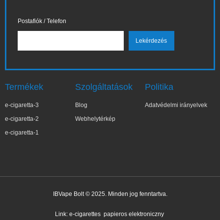
Postafiók / Telefon
Termékek
Szolgáltatások
Politika
e-cigaretta-3
Blog
Adatvédelmi irányelvek
e-cigaretta-2
Webhelytérkép
e-cigaretta-1
IBVape Bolt © 2025. Minden jog fenntartva.
✕
Wa***a
Nemrég vásárolt
Link:
e-cigarettes
papieros elektroniczny