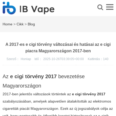
Home
>
Cikk
>
Blog
A 2017-es e cigi törvény változásai és hatásai az e cigi
piacra Magyarországon 2017-ben
Szerző：
Honlap
Idő：
2025-10-26T03:39:05+00:00
Kattintás：
140
Az
e cigi törvény 2017
bevezetése
Magyarországon
2017-ben jelentős változások történtek az
e cigi törvény 2017
szabályozásában, amelyek alapvetően átalakították az elektromos
cigaretták piacát Magyarországon. Ezek az új jogszabályok célja az
volt, hogy pontosabb és átfogóbb keretet biztosítsanak az e-cigik