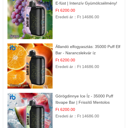
E-füst | Intenzív Gyümölcsélmény!
Ft 6200.00
Eredeti ár：
Ft 14686.00
Állandó elfogyasztás: 35000 Puff Elf
Bar - Narancslekvár íz
Ft 6200.00
Eredeti ár：
Ft 14686.00
Görögdinnye Ice Íz - 35000 Puff
Ibvape Bar | Frissítő Mentolos
Élmény!
Ft 6200.00
Eredeti ár：
Ft 14686.00