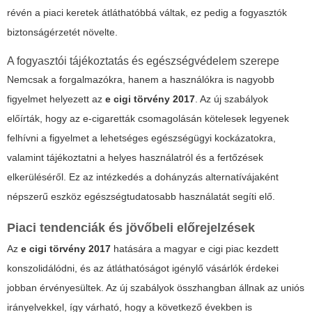
révén a piaci keretek átláthatóbbá váltak, ez pedig a fogyasztók
biztonságérzetét növelte.
A fogyasztói tájékoztatás és egészségvédelem szerepe
Nemcsak a forgalmazókra, hanem a használókra is nagyobb
figyelmet helyezett az
e cigi törvény 2017
. Az új szabályok
előírták, hogy az e-cigaretták csomagolásán kötelesek legyenek
felhívni a figyelmet a lehetséges egészségügyi kockázatokra,
valamint tájékoztatni a helyes használatról és a fertőzések
elkerüléséről. Ez az intézkedés a dohányzás alternatívájaként
népszerű eszköz egészségtudatosabb használatát segíti elő.
Piaci tendenciák és jövőbeli előrejelzések
Az
e cigi törvény 2017
hatására a magyar
e cigi piac
kezdett
konszolidálódni, és az átláthatóságot igénylő vásárlók érdekei
jobban érvényesültek. Az új szabályok összhangban állnak az uniós
irányelvekkel, így várható, hogy a következő években is