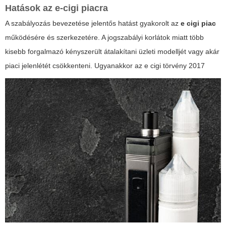
Hatások az e-cigi piacra
A szabályozás bevezetése jelentős hatást gyakorolt az
e cigi piac
működésére és szerkezetére. A jogszabályi korlátok miatt több
kisebb forgalmazó kényszerült átalakítani üzleti modelljét vagy akár
piaci jelenlétét csökkenteni. Ugyanakkor az
e cigi törvény 2017