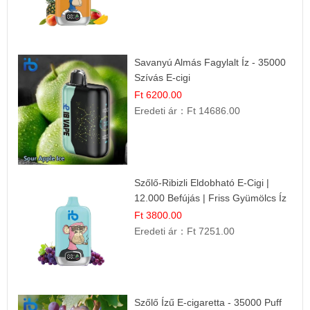
Savanyú Almás Fagylalt Íz - 35000
Szívás E-cigi
Ft 6200.00
Eredeti ár：
Ft 14686.00
Szőlő-Ribizli Eldobható E-Cigi |
12.000 Befújás | Friss Gyümölcs Íz
Ft 3800.00
Eredeti ár：
Ft 7251.00
Szőlő Ízű E-cigaretta - 35000 Puff