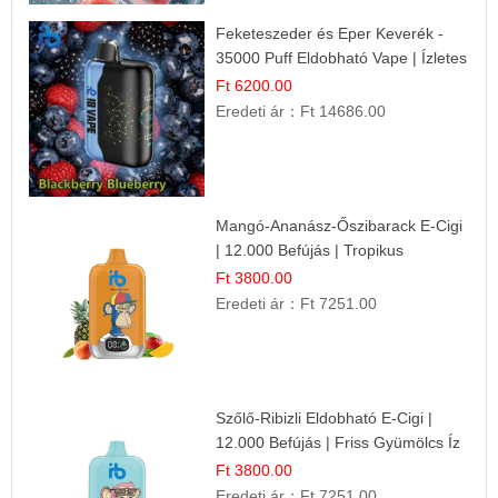
Feketeszeder és Eper Keverék -
35000 Puff Eldobható Vape | Ízletes
Gyümölcsökombináció!
Ft 6200.00
Eredeti ár：
Ft 14686.00
Mangó-Ananász-Őszibarack E-Cigi
| 12.000 Befújás | Tropikus
Gyümölcs Íz
Ft 3800.00
Eredeti ár：
Ft 7251.00
Szőlő-Ribizli Eldobható E-Cigi |
12.000 Befújás | Friss Gyümölcs Íz
Ft 3800.00
Eredeti ár：
Ft 7251.00