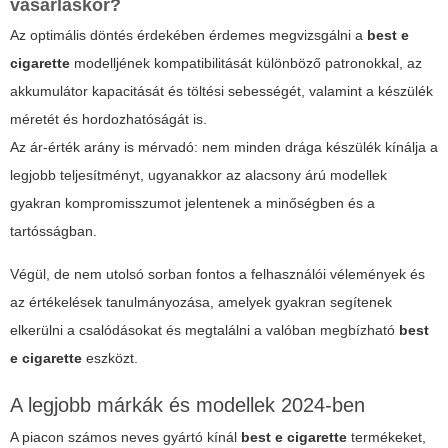
vásárláskor?
Az optimális döntés érdekében érdemes megvizsgálni a
best e
cigarette
modelljének kompatibilitását különböző patronokkal, az
akkumulátor kapacitását és töltési sebességét, valamint a készülék
méretét és hordozhatóságát is.
Az ár-érték arány is mérvadó: nem minden drága készülék kínálja a
legjobb teljesítményt, ugyanakkor az alacsony árú modellek
gyakran kompromisszumot jelentenek a minőségben és a
tartósságban.
Végül, de nem utolsó sorban fontos a felhasználói vélemények és
az értékelések tanulmányozása, amelyek gyakran segítenek
elkerülni a csalódásokat és megtalálni a valóban megbízható
best
e cigarette
eszközt.
A legjobb márkák és modellek 2024-ben
A piacon számos neves gyártó kínál
best e cigarette
termékeket,