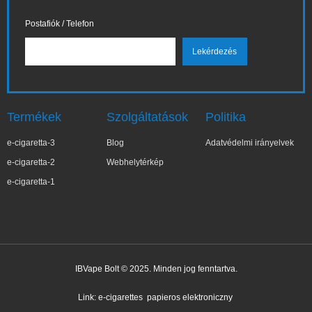
Postafiók / Telefon
Termékek
Szolgáltatások
Politika
e-cigaretta-3
Blog
Adatvédelmi irányelvek
e-cigaretta-2
Webhelytérkép
e-cigaretta-1
IBVape Bolt © 2025. Minden jog fenntartva.
✕
Elż***ta
Nemrég vásárolt
Link:
e-cigarettes
papieros elektroniczny