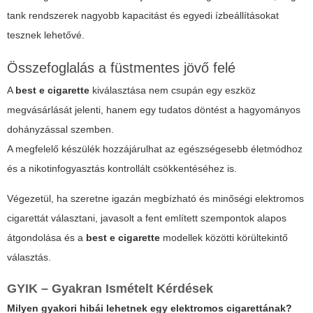
tank rendszerek nagyobb kapacitást és egyedi ízbeállításokat
tesznek lehetővé.
Összefoglalás a füstmentes jövő felé
A
best e cigarette
kiválasztása nem csupán egy eszköz
megvásárlását jelenti, hanem egy tudatos döntést a hagyományos
dohányzással szemben.
A megfelelő készülék hozzájárulhat az egészségesebb életmódhoz
és a nikotinfogyasztás kontrollált csökkentéséhez is.
Végezetül, ha szeretne igazán megbízható és minőségi elektromos
cigarettát választani, javasolt a fent említett szempontok alapos
átgondolása és a
best e cigarette
modellek közötti körültekintő
választás.
GYIK – Gyakran Ismételt Kérdések
Milyen gyakori hibái lehetnek egy elektromos cigarettának?