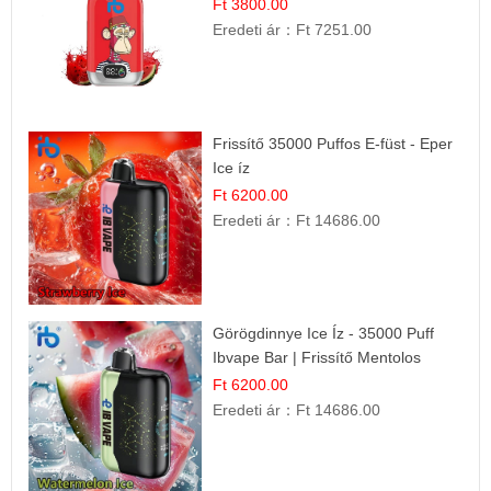
Íz
Ft 3800.00
Eredeti ár：
Ft 7251.00
Frissítő 35000 Puffos E-füst - Eper
Ice íz
Ft 6200.00
Eredeti ár：
Ft 14686.00
Görögdinnye Ice Íz - 35000 Puff
Ibvape Bar | Frissítő Mentolos
Élmény!
Ft 6200.00
Eredeti ár：
Ft 14686.00