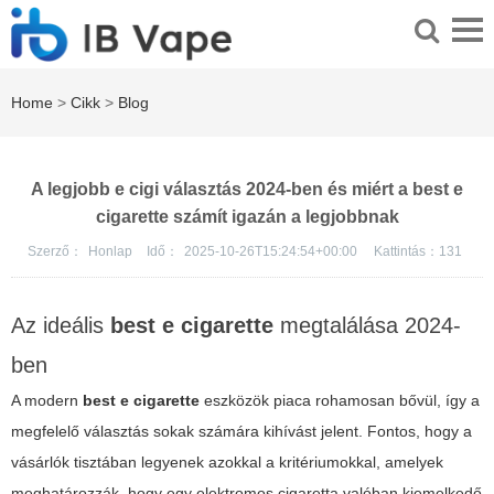
Home
>
Cikk
>
Blog
A legjobb e cigi választás 2024-ben és miért a best e
cigarette számít igazán a legjobbnak
Szerző：
Honlap
Idő：
2025-10-26T15:24:54+00:00
Kattintás：
131
Az ideális
best e cigarette
megtalálása 2024-
ben
A modern
best e cigarette
eszközök piaca rohamosan bővül, így a
megfelelő választás sokak számára kihívást jelent. Fontos, hogy a
vásárlók tisztában legyenek azokkal a kritériumokkal, amelyek
meghatározzák, hogy egy elektromos cigaretta valóban kiemelkedő