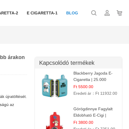
ARETTA-2
E CIGARETTA-1
BLOG
obb árakon
Kapcsolódó termékek
Blackberry Jagoda E-
Cigaretta | 25.000
Szívás | Ízesített E-
Ft 5500.00
Liquid
Eredeti ár：
Ft 11932.00
k újratöltését.
sságú az
Görögdinnye Fagylalt
Eldobható E-Cigi |
12.000 Szívás | Édes
Ft 3800.00
Vízidín Íz