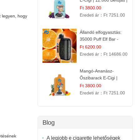
E-Cigi | 12.000 Befújás |
Friss Gyümölcs Íz
Ft 3800.00
Eredeti ár：
Ft 7251.00
t legyen, hogy
Állandó elfogyasztás:
35000 Puff Elf Bar -
Narancslekvár íz
Ft 6200.00
Eredeti ár：
Ft 14686.00
Mangó-Ananász-
Őszibarack E-Cigi |
12.000 Befújás |
Ft 3800.00
Tropikus Gyümölcs Íz
Eredeti ár：
Ft 7251.00
Blog
vetésének
A legjobb e cigarette lehetőségek