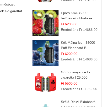
Eredeti ár：
Ft 7251.00
minőséget.
ok e-cigarettát
Epres Kiwi-35000
befújás eldobható e-
cigaretta
Ft 6200.00
Eredeti ár：
Ft 14686.00
Kék Málna Ice - 35000
Puff Eldobható E-
cigaretta | Élénkítő
Ft 6200.00
Gyümölcsös
Eredeti ár：
Ft 14686.00
Frissesség!
Görögdinnye Ice E-
cigaretta | 25.000
Befújás | Premium E-
Ft 5500.00
Liquid
Eredeti ár：
Ft 11932.00
Szőlő-Ribizli Eldobható