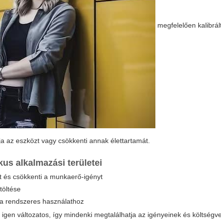
megfelelően kalibrál
atja az eszközt vagy csökkenti annak élettartamát.
kus alkalmazási területei
et és csökkenti a munkaerő-igényt
töltése
 a rendszeres használathoz
 igen változatos, így mindenki megtalálhatja az igényeinek és költség