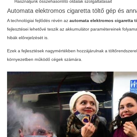
Használjunk összehasonlító oldalak szolgáltatásait
Automata elektromos cigaretta töltő gép
és anna
A technológiai fejlődés révén az
automata elektromos cigaretta t
fejlesztései lehetővé teszik az akkumulátor paramétereinek folyama
hibák előrejelzését is.
Ezek a fejlesztések nagymértékben hozzájárulnak a töltőrendszere
környezetben működő cégek számára.