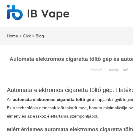
Home
>
Cikk
>
Blog
Automata elektromos cigaretta töltő gép és auto
Szerző：
Honlap
Idő：
Automata elektromos cigaretta töltő gép: Haték
Az
automata elektromos cigaretta töltő gép
napjaink egyik legin
Ez a technológia nemcsak időt takarít meg, hanem minimalizálja az
élmény és az eszköz élettartama szempontjából.
Miért érdemes
automata elektromos cigaretta töl