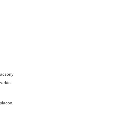
lacsony
arlást.
piacon,