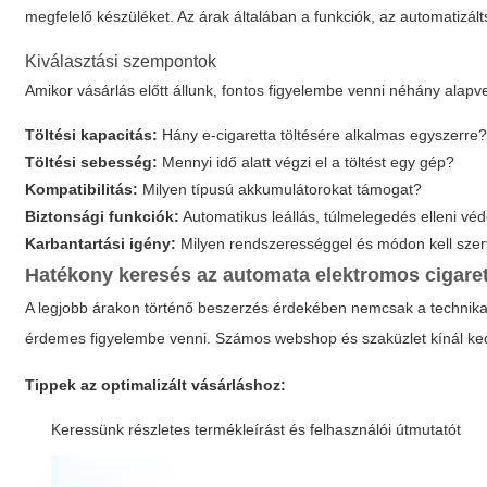
megfelelő készüléket. Az árak általában a funkciók, az automatizá
Kiválasztási szempontok
Amikor vásárlás előtt állunk, fontos figyelembe venni néhány alapv
Töltési kapacitás:
Hány e-cigaretta töltésére alkalmas egyszerre
Töltési sebesség:
Mennyi idő alatt végzi el a töltést egy gép?
Kompatibilitás:
Milyen típusú akkumulátorokat támogat?
Biztonsági funkciók:
Automatikus leállás, túlmelegedés elleni vé
Karbantartási igény:
Milyen rendszerességgel és módon kell szerv
Hatékony keresés az
automata elektromos cigaret
A
legjobb árakon
történő beszerzés érdekében nemcsak a technikai
érdemes figyelembe venni. Számos webshop és szaküzlet kínál k
Tippek az optimalizált vásárláshoz:
Keressünk részletes termékleírást és felhasználói útmutatót