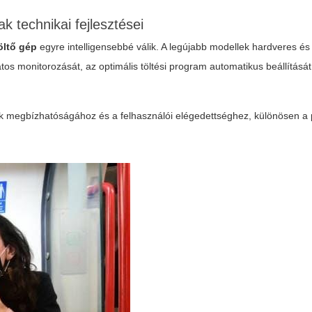
k technikai fejlesztései
öltő gép
egyre intelligensebbé válik. A legújabb modellek hardveres és
tos monitorozását, az optimális töltési program automatikus beállításá
k megbízhatóságához és a felhasználói elégedettséghez, különösen a p