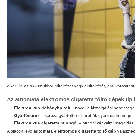
elkerülje az akkumulátor túltöltését vagy alultöltését, ami károsíth
Az automata elektromos cigaretta töltő gépek tipi
Elektronikus dohányboltok
– növeli a kiszolgálási sebesség
Gyártósorok
– sorozatgyártott e-cigaretták gyors és homogén 
Elektronikus cigaretta rajongói
– otthoni kényelmi megoldás
A piacon lévő
automata elektromos cigaretta töltő gép
választék