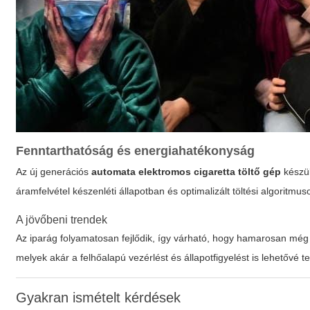
Fenntarthatóság és energiahatékonyság
Az új generációs
automata elektromos cigaretta töltő gép
készül
áramfelvétel készenléti állapotban és optimalizált töltési algoritmu
A jövőbeni trendek
Az iparág folyamatosan fejlődik, így várható, hogy hamarosan még
melyek akár a felhőalapú vezérlést és állapotfigyelést is lehetővé t
Gyakran ismételt kérdések