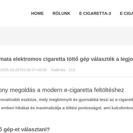
HOME
RÓLUNK
E CIGARETTA-3
E CIG
mata elektromos cigaretta töltő gép választék a legj
2025-10-26T03:38:37+00:00
Kattintás：
213
ony megoldás a modern e-cigaretta feltöltéshez
novatívabb eszköze, mely megkönnyíti és gyorsabbá teszi az e-cigarettá
 emberi hibákat és maximalizálja a töltési pontosságot, ami kulcsfonto
tő gép
-et választani?