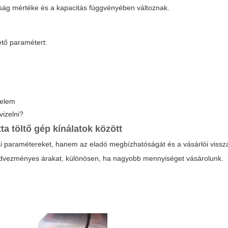
ltság mértéke és a kapacitás függvényében változnak.
ető paramétert:
?
delem
izelni?
ta töltő gép
kínálatok között
 paramétereket, hanem az eladó megbízhatóságát és a vásárlói vissza
edvezményes árakat, különösen, ha nagyobb mennyiséget vásárolunk.