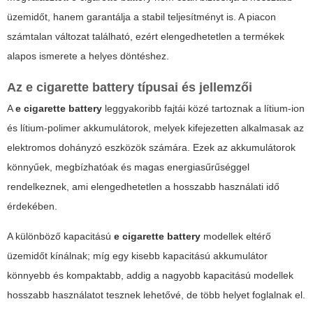
üzemidőt, hanem garantálja a stabil teljesítményt is. A piacon
számtalan változat található, ezért elengedhetetlen a termékek
alapos ismerete a helyes döntéshez.
Az e cigarette battery típusai és jellemzői
A
e cigarette battery
leggyakoribb fajtái közé tartoznak a lítium-ion
és lítium-polimer akkumulátorok, melyek kifejezetten alkalmasak az
elektromos dohányzó eszközök számára. Ezek az akkumulátorok
könnyűek, megbízhatóak és magas energiasűrűséggel
rendelkeznek, ami elengedhetetlen a hosszabb használati idő
érdekében.
A különböző kapacitású
e cigarette battery
modellek eltérő
üzemidőt kínálnak; míg egy kisebb kapacitású akkumulátor
könnyebb és kompaktabb, addig a nagyobb kapacitású modellek
hosszabb használatot tesznek lehetővé, de több helyet foglalnak el.