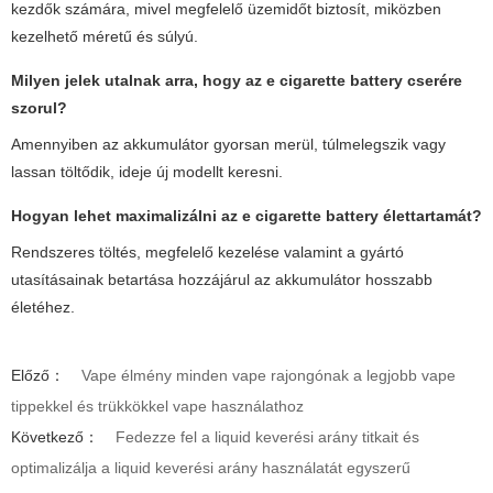
kezdők számára, mivel megfelelő üzemidőt biztosít, miközben
kezelhető méretű és súlyú.
Milyen jelek utalnak arra, hogy az
e cigarette battery
cserére
szorul?
Amennyiben az akkumulátor gyorsan merül, túlmelegszik vagy
lassan töltődik, ideje új modellt keresni.
Hogyan lehet maximalizálni az
e cigarette battery
élettartamát?
Rendszeres töltés, megfelelő kezelése valamint a gyártó
utasításainak betartása hozzájárul az akkumulátor hosszabb
életéhez.
Előző：
Vape élmény minden vape rajongónak a legjobb vape
tippekkel és trükkökkel vape használathoz
Következő：
Fedezze fel a liquid keverési arány titkait és
optimalizálja a liquid keverési arány használatát egyszerű