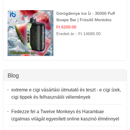
Görögdinnye Ice Íz - 35000 Puff
Ibvape Bar | Frissítő Mentolos
Élmény!
Ft 6200.00
Eredeti ár：
Ft 14686.00
Blog
extreme e cigi vásárlási útmutató és teszt - e cigi ízek,
cigi tippek és felhasználói vélemények
Fedezze fel a Twelve Monkeys és Harambae
izgalmas világát egyesített online kaszinó élménnyel