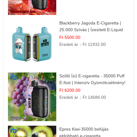
Blackberry Jagoda E-Cigaretta |
25.000 Szívás | Ízesített E-Liquid
Ft 5500.00
Eredeti ár：
Ft 11932.00
Szőlő Ízű E-cigaretta - 35000 Puff
E-füst | Intenzív Gyümölcsélmény!
Ft 6200.00
Eredeti ár：
Ft 14686.00
Epres Kiwi-35000 befújás
eldobható e-cigaretta