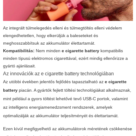
Az integrált túlmelegedés elleni és túlmegtöltés elleni védelem
elengedhetetlen, hogy elkerüljük a baleseteket és
meghosszabbítsuk az akkumulátor élettartamát.
Kompatibilitás:
Nem minden
e cigarette battery
kompatibilis
minden típusú elektromos cigarettával, ezért mindig ellenőrizze a
gyártó ajánlásait.
Az innovációk az e cigarette battery technológiában
Az utóbbi években jelentős fejlődés tapasztalható az
e cigarette
battery
piacán. A gyártók fejlett töltési technológiákat alkalmaznak,
mint például a gyors töltést lehetővé tevő USB-C portok, valamint
az intelligens energiamenedzsment rendszerek, amelyek
optimalizálják az akkumulátor teljesítményét és élettartamát.
Ezen kívül megfigyelhető az akkumulátorok méretének csökkenése