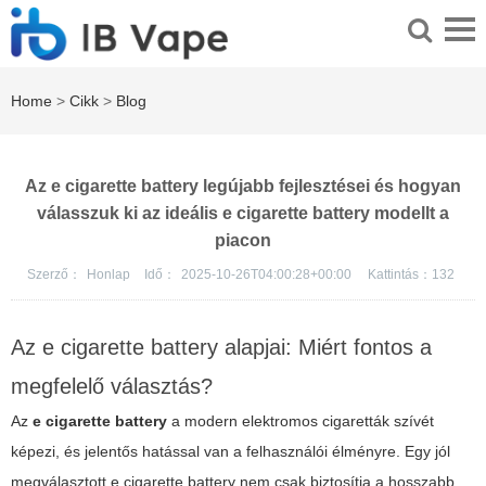
Home
>
Cikk
>
Blog
Az e cigarette battery legújabb fejlesztései és hogyan
válasszuk ki az ideális e cigarette battery modellt a
piacon
Szerző：
Honlap
Idő：
2025-10-26T04:00:28+00:00
Kattintás：
132
Az e cigarette battery alapjai: Miért fontos a
megfelelő választás?
Az
e cigarette battery
a modern elektromos cigaretták szívét
képezi, és jelentős hatással van a felhasználói élményre. Egy jól
megválasztott
e cigarette battery
nem csak biztosítja a hosszabb