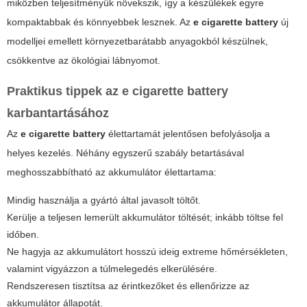
miközben teljesítményük növekszik, így a készülékek egyre
kompaktabbak és könnyebbek lesznek. Az
e cigarette battery
új
modelljei emellett környezetbarátabb anyagokból készülnek,
csökkentve az ökológiai lábnyomot.
Praktikus tippek az e cigarette battery
karbantartásához
Az
e cigarette battery
élettartamát jelentősen befolyásolja a
helyes kezelés. Néhány egyszerű szabály betartásával
meghosszabbítható az akkumulátor élettartama:
Mindig használja a gyártó által javasolt töltőt.
Kerülje a teljesen lemerült akkumulátor töltését; inkább töltse fel
időben.
Ne hagyja az akkumulátort hosszú ideig extreme hőmérsékleten,
valamint vigyázzon a túlmelegedés elkerülésére.
Rendszeresen tisztítsa az érintkezőket és ellenőrizze az
akkumulátor állapotát.