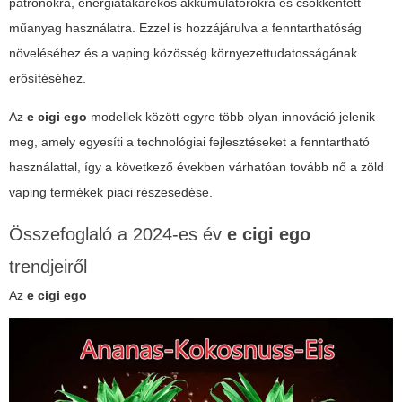
patronokra, energiatakarékos akkumulátorokra és csökkentett
műanyag használatra. Ezzel is hozzájárulva a fenntarthatóság
növeléséhez és a vaping közösség környezettudatosságának
erősítéséhez.
Az
e cigi ego
modellek között egyre több olyan innováció jelenik
meg, amely egyesíti a technológiai fejlesztéseket a fenntartható
használattal, így a következő években várhatóan tovább nő a zöld
vaping termékek piaci részesedése.
Összefoglaló a 2024-es év
e cigi ego
trendjeiről
Az
e cigi ego