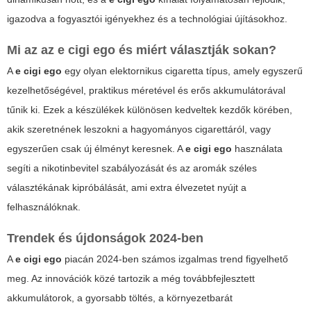
igazodva a fogyasztói igényekhez és a technológiai újításokhoz.
Mi az az
e cigi ego
és miért választják sokan?
A
e cigi ego
egy olyan elektornikus cigaretta típus, amely egyszerű
kezelhetőségével, praktikus méretével és erős akkumulátorával
tűnik ki. Ezek a készülékek különösen kedveltek kezdők körében,
akik szeretnének leszokni a hagyományos cigarettáról, vagy
egyszerűen csak új élményt keresnek. A
e cigi ego
használata
segíti a nikotinbevitel szabályozását és az aromák széles
választékának kipróbálását, ami extra élvezetet nyújt a
felhasználóknak.
Trendek és újdonságok 2024-ben
A
e cigi ego
piacán 2024-ben számos izgalmas trend figyelhető
meg. Az innovációk közé tartozik a még továbbfejlesztett
akkumulátorok, a gyorsabb töltés, a környezetbarát