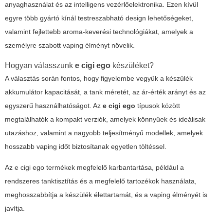
anyaghasználat és az intelligens vezérlőelektronika. Ezen kívül
egyre több gyártó kínál testreszabható design lehetőségeket,
valamint fejlettebb aroma-keverési technológiákat, amelyek a
személyre szabott vaping élményt növelik.
Hogyan válasszunk
e cigi ego
készüléket?
A választás során fontos, hogy figyelembe vegyük a készülék
akkumulátor kapacitását, a tank méretét, az ár-érték arányt és az
egyszerű használhatóságot. Az
e cigi ego
típusok között
megtalálhatók a kompakt verziók, amelyek könnyűek és ideálisak
utazáshoz, valamint a nagyobb teljesítményű modellek, amelyek
hosszabb vaping időt biztosítanak egyetlen töltéssel.
Az
e cigi ego
termékek megfelelő karbantartása, például a
rendszeres tanktisztítás és a megfelelő tartozékok használata,
meghosszabbítja a készülék élettartamát, és a vaping élményét is
javítja.