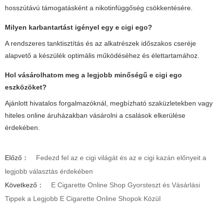
hosszútávú támogatásként a nikotinfüggőség csökkentésére.
Milyen karbantartást igényel egy
e cigi ego
?
A rendszeres tanktisztítás és az alkatrészek időszakos cseréje
alapvető a készülék optimális működéséhez és élettartamához.
Hol vásárolhatom meg a legjobb minőségű
e cigi ego
eszközöket?
Ajánlott hivatalos forgalmazóknál, megbízható szaküzletekben vagy
hiteles online áruházakban vásárolni a csalások elkerülése
érdekében.
Előző：
Fedezd fel az e cigi világát és az e cigi kazán előnyeit a
legjobb választás érdekében
Következő：
E Cigarette Online Shop Gyorsteszt és Vásárlási
Tippek a Legjobb E Cigarette Online Shopok Közül