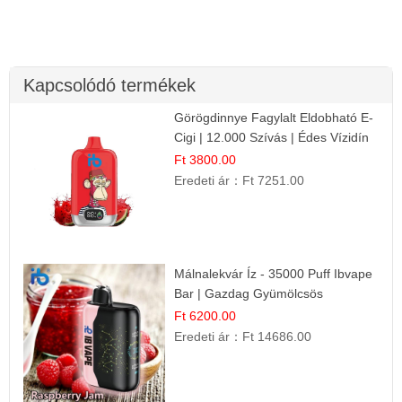
Kapcsolódó termékek
Görögdinnye Fagylalt Eldobható E-
Cigi | 12.000 Szívás | Édes Vízidín
Íz
Ft 3800.00
Eredeti ár：
Ft 7251.00
Málnalekvár Íz - 35000 Puff Ibvape
Bar | Gazdag Gyümölcsös
Ízélmény!
Ft 6200.00
Eredeti ár：
Ft 14686.00