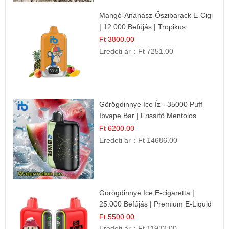
Mangó-Ananász-Őszibarack E-Cigi
| 12.000 Befújás | Tropikus
Gyümölcs Íz
Ft 3800.00
Eredeti ár：
Ft 7251.00
Görögdinnye Ice Íz - 35000 Puff
Ibvape Bar | Frissítő Mentolos
Élmény!
Ft 6200.00
Eredeti ár：
Ft 14686.00
Görögdinnye Ice E-cigaretta |
25.000 Befújás | Premium E-Liquid
Ft 5500.00
Eredeti ár：
Ft 11932.00