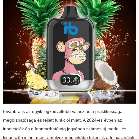
továbbra is az egyik legkedveltebb választás a praktikussága,
megbízhatósága és fejlett funkciói miatt. A 2024-es évben az
innovációk és a fenntarthatóság jegyében számos új modell és
kiegészítő jelent meg, amelyek még inkább teljesítik a felhasználók