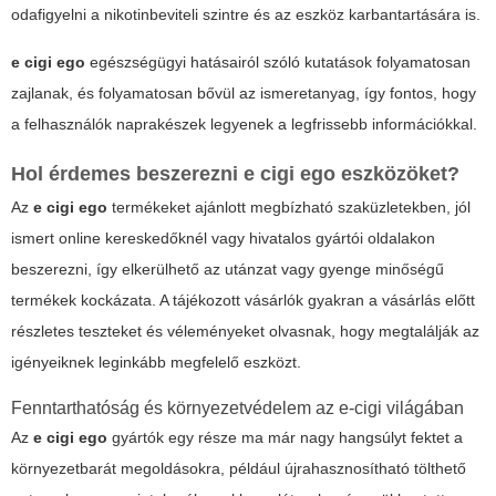
odafigyelni a nikotinbeviteli szintre és az eszköz karbantartására is.
e cigi ego
egészségügyi hatásairól szóló kutatások folyamatosan
zajlanak, és folyamatosan bővül az ismeretanyag, így fontos, hogy
a felhasználók naprakészek legyenek a legfrissebb információkkal.
Hol érdemes beszerezni
e cigi ego
eszközöket?
Az
e cigi ego
termékeket ajánlott megbízható szaküzletekben, jól
ismert online kereskedőknél vagy hivatalos gyártói oldalakon
beszerezni, így elkerülhető az utánzat vagy gyenge minőségű
termékek kockázata. A
tájékozott vásárlók
gyakran a vásárlás előtt
részletes teszteket és véleményeket olvasnak, hogy megtalálják az
igényeiknek leginkább megfelelő eszközt.
Fenntarthatóság és környezetvédelem az e-cigi világában
Az
e cigi ego
gyártók egy része ma már nagy hangsúlyt fektet a
környezetbarát megoldásokra, például újrahasznosítható tölthető