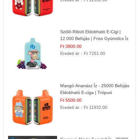
Szőlő-Ribizli Eldobható E-Cigi |
12.000 Befújás | Friss Gyümölcs Íz
Ft 3800.00
Eredeti ár：
Ft 7251.00
Mangó-Ananász Íz - 25000 Befújás
Eldobható E-ciga | Trópusi
Gyümölcs Élmény!
Ft 5500.00
Eredeti ár：
Ft 11932.00