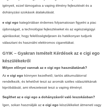
igényeit, ezzel támogatva a vaping élmény fejlesztését és a
dohányzási szokások átalakulását.
e cigi ego
kategóriában érdemes folyamatosan figyelni a piac
újdonságait, a technológiai fejlesztéseket és az egészségügyi
ajánlásokat, hogy felelősségteljesen és hatékonyan tudjunk
választani és használni elektromos cigarettákat.
GYIK – Gyakran Ismételt Kérdések az e cigi ego
készülékekről
Milyen előnyei vannak az
e cigi ego
használatának?
Az
e cigi ego
könnyen kezelhető, tartós akkumulátorral
rendelkezik, és lehetővé teszi az aromák széles választékának
kipróbálását, ami élvezetessé teszi a vaping élményt.
Segíthet az
e cigi ego
a dohányzásról való leszokásban?
Igen, sokan használják az
e cigi ego
készülékeket átmeneti vagy