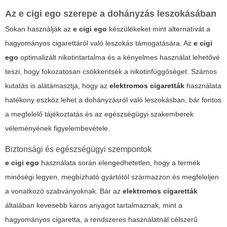
Az
e cigi ego
szerepe a dohányzás leszokásában
Sokan használják az
e cigi ego
készülékeket mint alternatívát a
hagyományos cigarettáról való leszokás támogatására. Az
e cigi
ego
optimalizált nikotintartalma és a kényelmes használat lehetővé
teszi, hogy fokozatosan csökkentsék a nikotinfüggőséget. Számos
kutatás is alátámasztja, hogy az
elektromos cigaretták
használata
hatékony eszköz lehet a dohányzásról való leszokásban, bár fontos
a megfelelő tájékoztatás és az egészségügyi szakemberek
véleményének figyelembevétele.
Biztonsági és egészségügyi szempontok
e cigi ego
használata során elengedhetetlen, hogy a termék
minőségi legyen, megbízható gyártótól származzon és megfeleljen
a vonatkozó szabványoknak. Bár az
elektromos cigaretták
általában kevesebb káros anyagot tartalmaznak, mint a
hagyományos cigaretta, a rendszeres használatnál célszerű