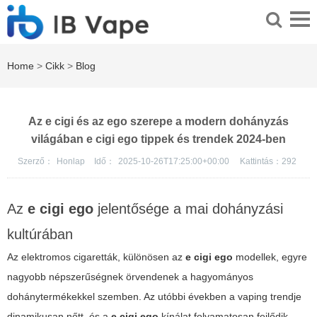
Home
>
Cikk
>
Blog
Az e cigi és az ego szerepe a modern dohányzás
világában e cigi ego tippek és trendek 2024-ben
Szerző：
Honlap
Idő：
2025-10-26T17:25:00+00:00
Kattintás：
292
Az
e cigi ego
jelentősége a mai dohányzási
kultúrában
Az elektromos cigaretták, különösen az
e cigi ego
modellek, egyre
nagyobb népszerűségnek örvendenek a hagyományos
dohánytermékekkel szemben. Az utóbbi években a
vaping
trendje
dinamikusan nőtt, és a
e cigi ego
kínálat folyamatosan fejlődik,