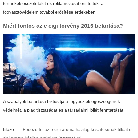
termékek összetételét és reklámozását érintették, a
fogyasztóvédelem további erősítése érdekében.
Miért fontos az
e cigi törvény 2016
betartása?
A szabályok betartása biztosítja a fogyasztók egészségének
védelmét, a piac tisztaságát és a társadalmi jóllét fenntartását.
Előző：
Fedezd fel az e cigi aroma házilag készítésének titkait e
cigi aroma házilag praktikus útmutatóval