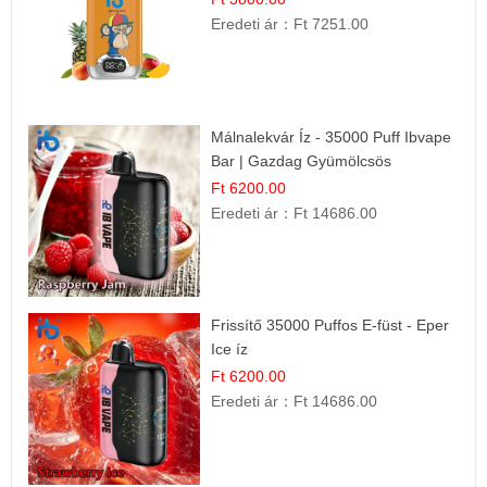
Eredeti ár：
Ft 7251.00
Málnalekvár Íz - 35000 Puff Ibvape
Bar | Gazdag Gyümölcsös
Ízélmény!
Ft 6200.00
Eredeti ár：
Ft 14686.00
Frissítő 35000 Puffos E-füst - Eper
Ice íz
Ft 6200.00
Eredeti ár：
Ft 14686.00