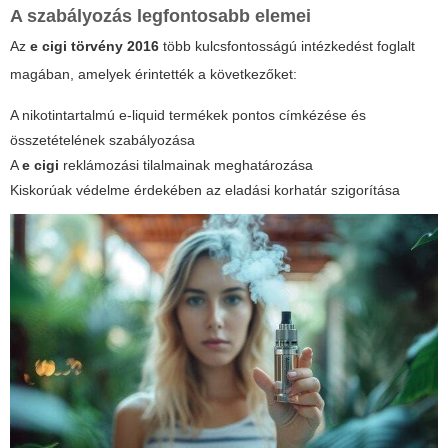
A szabályozás legfontosabb elemei
Az
e cigi törvény 2016
több kulcsfontosságú intézkedést foglalt
magában, amelyek érintették a következőket:
A nikotintartalmú e-liquid termékek pontos címkézése és
összetételének szabályozása
A
e cigi
reklámozási tilalmainak meghatározása
Kiskorúak védelme érdekében az eladási korhatár szigorítása