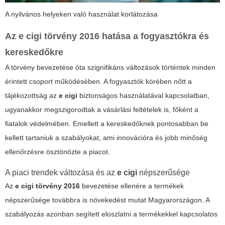
A nyilvános helyeken való használat korlátozása
Az
e cigi törvény 2016
hatása a fogyasztókra és
kereskedőkre
A törvény bevezetése óta szignifikáns változások történtek minden
érintett csoport működésében. A fogyasztók körében nőtt a
tájékozottság az
e cigi
biztonságos használatával kapcsolatban,
ugyanakkor megszigorodtak a vásárlási feltételek is, főként a
fiatalok védelmében. Emellett a kereskedőknek pontosabban be
kellett tartaniuk a szabályokat, ami innovációra és jobb minőség
ellenőrzésre ösztönözte a piacot.
A piaci trendek változása és az
e cigi
népszerűsége
Az
e cigi törvény 2016
bevezetése ellenére a termékek
népszerűsége továbbra is növekedést mutat Magyarországon. A
szabályozás azonban segített eloszlatni a termékekkel kapcsolatos