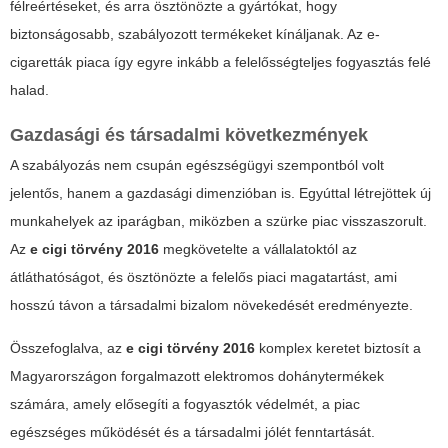
félreértéseket, és arra ösztönözte a gyártókat, hogy
biztonságosabb, szabályozott termékeket kínáljanak. Az e-
cigaretták piaca így egyre inkább a felelősségteljes fogyasztás felé
halad.
Gazdasági és társadalmi következmények
A szabályozás nem csupán egészségügyi szempontból volt
jelentős, hanem a gazdasági dimenzióban is. Egyúttal létrejöttek új
munkahelyek az iparágban, miközben a szürke piac visszaszorult.
Az
e cigi törvény 2016
megkövetelte a vállalatoktól az
átláthatóságot, és ösztönözte a felelős piaci magatartást, ami
hosszú távon a társadalmi bizalom növekedését eredményezte.
Összefoglalva, az
e cigi törvény 2016
komplex keretet biztosít a
Magyarországon forgalmazott elektromos dohánytermékek
számára, amely elősegíti a fogyasztók védelmét, a piac
egészséges működését és a társadalmi jólét fenntartását.