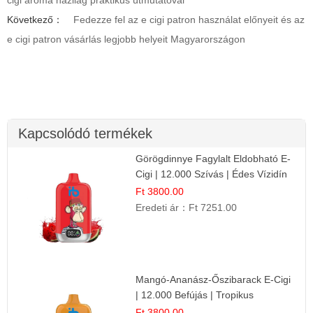
Következő：
Fedezze fel az e cigi patron használat előnyeit és az
e cigi patron vásárlás legjobb helyeit Magyarországon
Kapcsolódó termékek
Görögdinnye Fagylalt Eldobható E-
Cigi | 12.000 Szívás | Édes Vízidín
Íz
Ft 3800.00
Eredeti ár：
Ft 7251.00
Mangó-Ananász-Őszibarack E-Cigi
| 12.000 Befújás | Tropikus
Gyümölcs Íz
Ft 3800.00