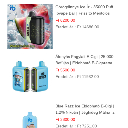
Görögdinnye Ice Íz - 35000 Puff
Ibvape Bar | Frissítő Mentolos
Élmény!
Ft 6200.00
Eredeti ár：
Ft 14686.00
Áfonyás Fagylalt E-Cigi | 25.000
Befújás | Eldobható E-Cigaretta
Ft 5500.00
Eredeti ár：
Ft 11932.00
Blue Razz Ice Eldobható E-Cigi |
1.2% Nikotin | Jéghideg Málna Íz
Ft 3800.00
Eredeti ár：
Ft 7251.00