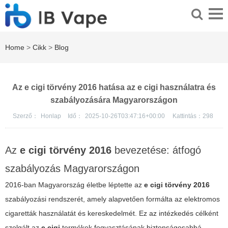
Home
>
Cikk
>
Blog
Az e cigi törvény 2016 hatása az e cigi használatra és
szabályozására Magyarországon
Szerző：
Honlap
Idő：
2025-10-26T03:47:16+00:00
Kattintás：
298
Az
e cigi törvény 2016
bevezetése: átfogó
szabályozás
Magyarországon
2016-ban Magyarország életbe léptette az
e cigi törvény 2016
szabályozási rendszerét, amely alapvetően formálta az elektromos
cigaretták használatát és kereskedelmét. Ez az intézkedés célként
szolgált az
e cigi
termékek fogyasztásának biztonságosabbá