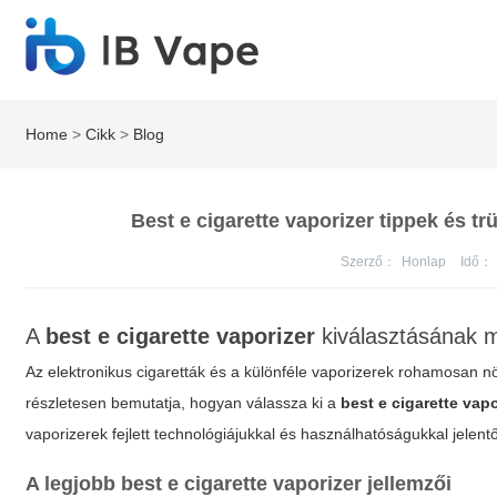
Home
>
Cikk
>
Blog
Best e cigarette vaporizer tippek és tr
Szerző：
Honlap
Idő：
A
best e cigarette vaporizer
kiválasztásának m
Az elektronikus cigaretták és a különféle vaporizerek rohamosan nö
részletesen bemutatja, hogyan válassza ki a
best e cigarette vapo
vaporizerek fejlett technológiájukkal és használhatóságukkal jelent
A legjobb
best e cigarette vaporizer
jellemzői