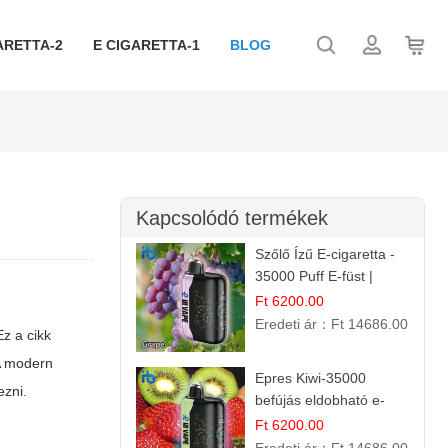
ARETTA-2
E CIGARETTA-1
BLOG
Kapcsolódó termékek
Szőlő Ízű E-cigaretta -
35000 Puff E-füst |
Intenzív
Ft 6200.00
Gyümölcsélmény!
Eredeti ár：
Ft 14686.00
Ez a cikk
 A modern
Epres Kiwi-35000
ezni.
befújás eldobható e-
cigaretta
Ft 6200.00