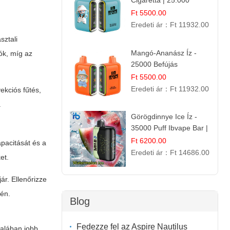
Cigaretta | 25.000
Szívás | Ízesített E-
Ft 5500.00
Liquid
Eredeti ár：
Ft 11932.00
sztali
Mangó-Ananász Íz -
ók, míg az
25000 Befújás
Eldobható E-ciga |
Ft 5500.00
Trópusi Gyümölcs
Eredeti ár：
Ft 11932.00
ekciós fűtés,
Élmény!
.
Görögdinnye Ice Íz -
35000 Puff Ibvape Bar |
Frissítő Mentolos
Ft 6200.00
pacitását és a
Élmény!
Eredeti ár：
Ft 14686.00
et.
ár. Ellenőrizze
tén.
Blog
Fedezze fel az Aspire Nautilus
talában jobb