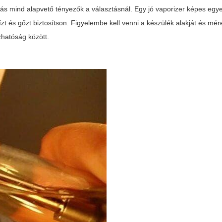
tás
mind alapvető tényezők a választásnál. Egy jó vaporizer képes egy
t és gőzt biztosítson. Figyelembe kell venni a készülék alakját és mére
zhatóság között.