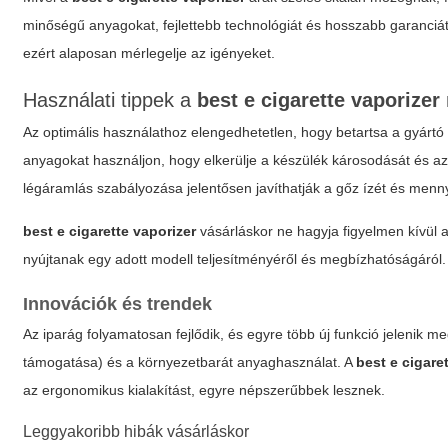
minőségű anyagokat, fejlettebb technológiát és hosszabb garanci
ezért alaposan mérlegelje az igényeket.
Használati tippek a
best e cigarette vaporizer
Az optimális használathoz elengedhetetlen, hogy betartsa a gyártó 
anyagokat használjon, hogy elkerülje a készülék károsodását és az
légáramlás szabályozása jelentősen javíthatják a gőz ízét és menn
best e cigarette vaporizer
vásárláskor ne hagyja figyelmen kívül a
nyújtanak egy adott modell teljesítményéről és megbízhatóságáról.
Innovációk és trendek
Az iparág folyamatosan fejlődik, és egyre több új funkció jelenik me
támogatása) és a környezetbarát anyaghasználat. A
best e cigare
az ergonomikus kialakítást, egyre népszerűbbek lesznek.
Leggyakoribb hibák vásárláskor