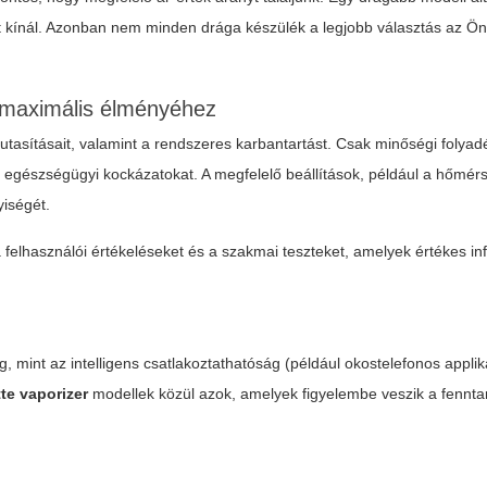
át kínál. Azonban nem minden drága készülék a legjobb választás az Ö
maximális élményéhez
utasításait, valamint a rendszeres karbantartást. Csak minőségi folya
 egészségügyi kockázatokat. A megfelelő beállítások, például a hőmérs
yiségét.
 felhasználói értékeléseket és a szakmai teszteket, amelyek értékes in
g, mint az intelligens csatlakoztathatóság (például okostelefonos appli
tte vaporizer
modellek közül azok, amelyek figyelembe veszik a fennta