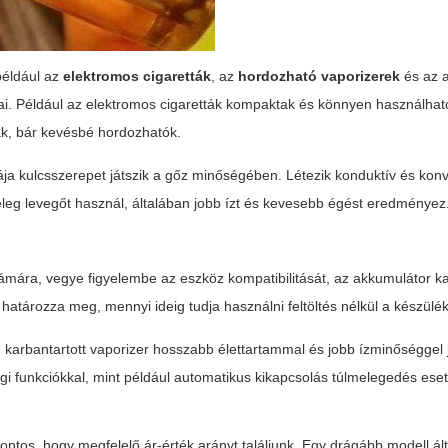
például az
elektromos cigaretták
, az
hordozható vaporizerek
és az a
. Például az elektromos cigaretták kompaktak és könnyen használhat
nak, bár kevésbé hordozhatók.
ája kulcsszerepet játszik a gőz minőségében. Létezik konduktív és konv
leg levegőt használ, általában jobb ízt és kevesebb égést eredményez
mára, vegye figyelembe az eszköz kompatibilitását, az akkumulátor ka
 határozza meg, mennyi ideig tudja használni feltöltés nélkül a készülék
n karbantartott vaporizer hosszabb élettartammal és jobb ízminőséggel j
gi funkciókkal, mint például automatikus kikapcsolás túlmelegedés ese
ntos, hogy megfelelő ár-érték arányt találjunk. Egy drágább modell ál