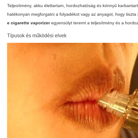
Teljesítmény
,
akku élettartam
,
hordozhatóság
és
könnyű karbantar
hatékonyan megforgatni a folyadékot vagy az anyagot, hogy tiszta íz
e cigarette vaporizer
egyensúlyt teremt a teljesítmény és a hordo
Típusok és működési elvek