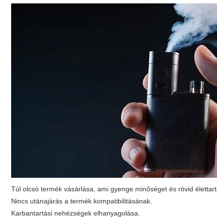
Túl olcsó termék vásárlása, ami gyenge minőséget és rövid életta
Nincs utánajárás a termék kompatibilitásának.
Karbantartási nehézségek elhanyagolása.