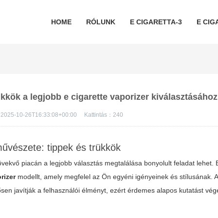
HOME
RÓLUNK
E CIGARETTA-3
E CIG
ükkök a legjobb e cigarette vaporizer kiválasztásához
2025-10-26T16:33:08+00:00
Kattintás：
240
űvészete: tippek és trükkök
vekvő piacán a legjobb választás megtalálása bonyolult feladat lehet. 
rizer
modellt, amely megfelel az Ön egyéni igényeinek és stílusának.
ősen javítják a felhasználói élményt, ezért érdemes alapos kutatást vég