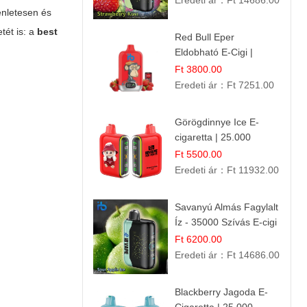
Eredeti ár：
Ft 14686.00
enletesen és
tét is: a
best
Red Bull Eper
Eldobható E-Cigi |
Energiaital Íz | Készülék
Ft 3800.00
Használat
Eredeti ár：
Ft 7251.00
Görögdinnye Ice E-
cigaretta | 25.000
Befújás | Premium E-
Ft 5500.00
Liquid
Eredeti ár：
Ft 11932.00
Savanyú Almás Fagylalt
Íz - 35000 Szívás E-cigi
Ft 6200.00
Eredeti ár：
Ft 14686.00
Blackberry Jagoda E-