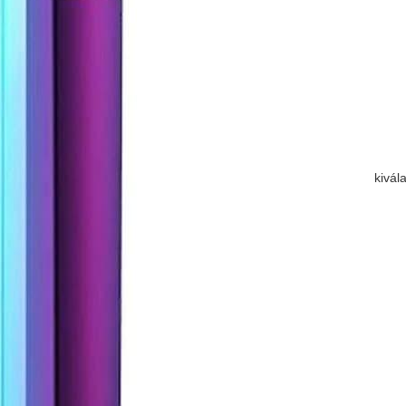
kivál