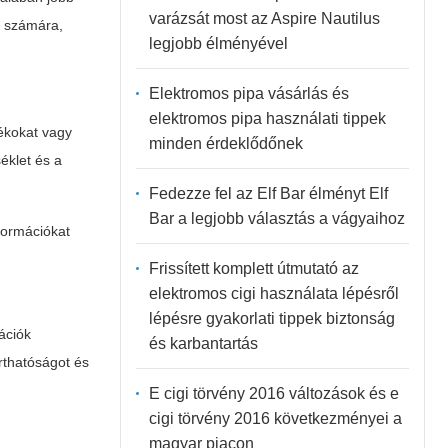
varázsát most az Aspire Nautilus
n számára,
legjobb élményével
Elektromos pipa vásárlás és
elektromos pipa használati tippek
dékokat vagy
minden érdeklődőnek
éklet és a
Fedezze fel az Elf Bar élményt Elf
Bar a legjobb választás a vágyaihoz
formációkat
Frissített komplett útmutató az
elektromos cigi használata lépésről
lépésre gyakorlati tippek biztonság
kációk
és karbantartás
rthatóságot és
E cigi törvény 2016 változások és e
cigi törvény 2016 következményei a
magyar piacon