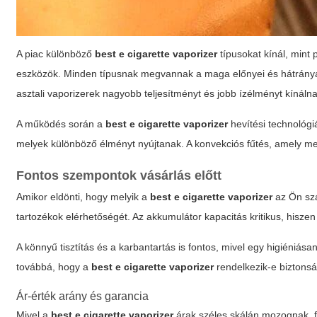
A piac különböző
best e cigarette vaporizer
típusokat kínál, mint 
eszközök. Minden típusnak megvannak a maga előnyei és hátrányai
asztali vaporizerek nagyobb teljesítményt és jobb ízélményt kínál
A működés során a
best e cigarette vaporizer
hevítési technológi
melyek különböző élményt nyújtanak. A konvekciós fűtés, amely me
Fontos szempontok vásárlás előtt
Amikor eldönti, hogy melyik a
best e cigarette vaporizer
az Ön szá
tartozékok elérhetőségét. Az akkumulátor kapacitás kritikus, hiszen
A
könnyű tisztítás
és a
karbantartás
is fontos, mivel egy higiéniása
továbbá, hogy a
best e cigarette vaporizer
rendelkezik-e biztonsá
Ár-érték arány és garancia
Mivel a
best e cigarette vaporizer
árak széles skálán mozognak, fo