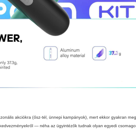
ezonális akciókra (ősz-tél, ünnepi kampányok), mert ekkor gyakran me
ett kedvezményekről — néha az ügyintézők tudnak olyan egyedi csomagok