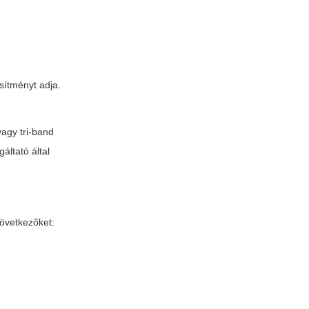
esítményt adja.
agy tri-band
áltató által
következőket: