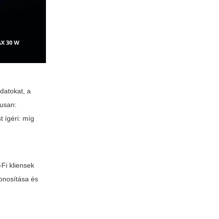
adatokat, a
kusan:
t ígéri: míg
Fi kliensek
zonosítása és