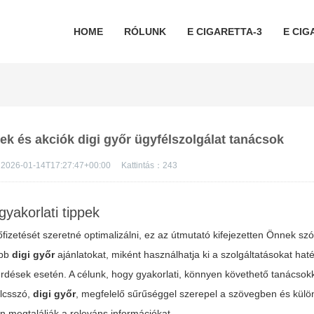
HOME
RÓLUNK
E CIGARETTA-3
E CIG
pek és akciók digi győr ügyfélszolgálat tanácsok
2026-01-14T17:27:47+00:00
Kattintás：
243
yakorlati tippek
fizetését szeretné optimalizálni, ez az útmutató kifejezetten Önnek szó
obb
digi győr
ajánlatokat, miként használhatja ki a szolgáltatásokat ha
rdések esetén. A célunk, hogy gyakorlati, könnyen követhető tanácsokk
ulcsszó,
digi győr
, megfelelő sűrűséggel szerepel a szövegben és külö
 megtalálják a releváns információkat.