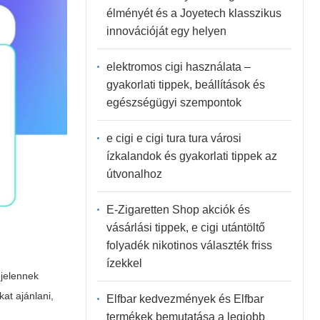
élményét és a Joyetech klasszikus
innovációját egy helyen
elektromos cigi használata –
gyakorlati tippek, beállítások és
egészségügyi szempontok
e cigi e cigi tura tura városi
ízkalandok és gyakorlati tippek az
útvonalhoz
E-Zigaretten Shop akciók és
vásárlási tippek, e cigi utántöltő
folyadék nikotinos választék friss
ízekkel
gjelennek
at ajánlani,
Elfbar kedvezmények és Elfbar
termékek bemutatása a legjobb