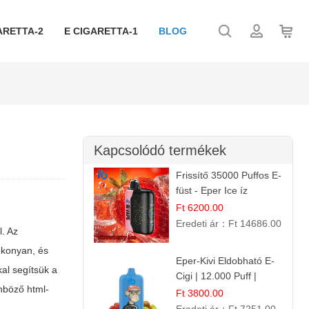
ARETTA-2
E CIGARETTA-1
BLOG
Kapcsolódó termékek
Frissítő 35000 Puffos E-
füst - Eper Ice íz
Ft 6200.00
Eredeti ár：
Ft 14686.00
l. Az
tékonyan, és
Eper-Kivi Eldobható E-
al segítsük a
Cigi | 12.000 Puff |
nböző html-
Édes-Gyümölcs Íz
Ft 3800.00