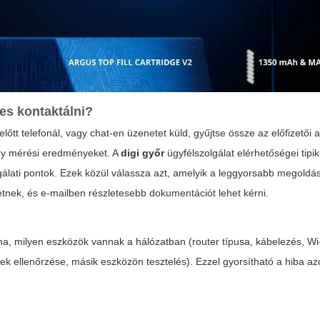
es kontaktálni?
előtt telefonál, vagy chat-en üzenetet küld, gyűjtse össze az előfizetői 
agy mérési eredményeket. A
digi győr
ügyfélszolgálat elérhetőségei tipi
olgálati pontok. Ezek közül válassza azt, amelyik a leggyorsabb megoldás
etnek, és e-mailben részletesebb dokumentációt lehet kérni.
ma, milyen eszközök vannak a hálózatban (router típusa, kábelezés, Wi-
ek ellenőrzése, másik eszközön tesztelés). Ezzel gyorsítható a hiba a