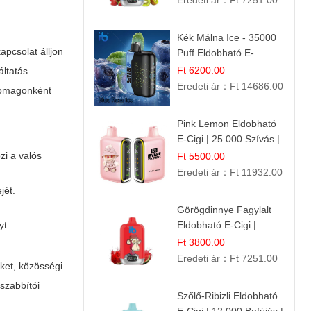
Eredeti ár：
Ft 7251.00
Kék Málna Ice - 35000
apcsolat álljon
Puff Eldobható E-
cigaretta | Élénkítő
Ft 6200.00
ltatás.
Gyümölcsös
Eredeti ár：
Ft 14686.00
csomagonként
Frissesség!
Pink Lemon Eldobható
E-Cigi | 25.000 Szívás |
Rózsaszín Citrom Íz
zi a valós
Ft 5500.00
Eredeti ár：
Ft 11932.00
jét.
Görögdinnye Fagylalt
yt.
Eldobható E-Cigi |
12.000 Szívás | Édes
Ft 3800.00
Vízidín Íz
Eredeti ár：
Ft 7251.00
eket, közösségi
szabbítói
Szőlő-Ribizli Eldobható