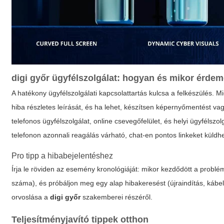
digi győr
ügyfélszolgálat: hogyan és mikor érdem
A hatékony ügyfélszolgálati kapcsolattartás kulcsa a felkészülés. Mi
hiba részletes leírását, és ha lehet, készítsen képernyőmentést v
telefonos ügyfélszolgálat, online csevegőfelület, és helyi ügyfélsz
telefonon azonnali reagálás várható, chat-en pontos linkeket küldh
Pro tipp a hibabejelentéshez
Írja le röviden az esemény kronológiáját: mikor kezdődött a problé
száma), és próbáljon meg egy alap hibakeresést (újraindítás, kábel
orvoslása a
digi győr
szakemberei részéről.
Teljesítményjavító tippek otthon