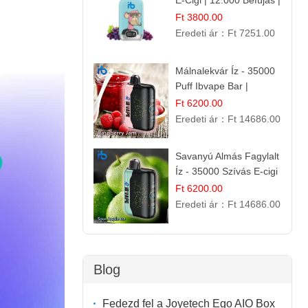
E-Cigi | 12.000 Befújás |
Friss Gyümölcs Íz
Ft 3800.00
Eredeti ár：
Ft 7251.00
Málnalekvár Íz - 35000
Puff Ibvape Bar |
Gazdag Gyümölcsös
Ft 6200.00
Ízélmény!
Eredeti ár：
Ft 14686.00
Savanyú Almás Fagylalt
Íz - 35000 Szívás E-cigi
Ft 6200.00
Eredeti ár：
Ft 14686.00
Blog
Fedezd fel a Joyetech Ego AIO Box