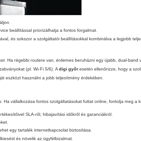
áljon.
ce beállítással priorizálhatja a fontos forgalmat.
ával, és sokszor a szolgáltatói beállításokkal kombinálva a legjobb telj
t. Ha régebbi routere van, érdemes beruházni egy újabb, dual-band v
abványokat (pl. Wi‑Fi 5/6). A
digi győr
esetén ellenőrizze, hogy a szolg
ját eszközt használni a jobb teljesítmény érdekében.
 Ha vállalkozása fontos szolgáltatásokat futtat online, fontolja meg a 
rtékesítőivel SLA-ről, hibajavítási időkről és garanciákról.
ket.
et egy tartalék internetkapcsolat biztosítása.
kiesést és növelik az ügyfélbizalmat.