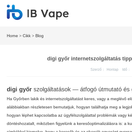
Home
>
Cikk
>
Blog
digi győr internetszolgáltatás tip
Szerző：
Honlap
Idő：
digi győr
szolgáltatások — átfogó útmutató és g
Ha Győrben lakik és internetszolgáltatást keres, vagy a meglévő elő
alábbiakban részletesen bemutatjuk, hogyan találhatja meg a legj
hogyan léphet kapcsolatba az ügyfélszolgálattal problémák vagy ké
döntéshozatalt, miközben figyelünk a keresőoptimalizálásra is: a k
címkékkel kiemelve, hogy a keresők és az olvasók egyaránt gyorsan