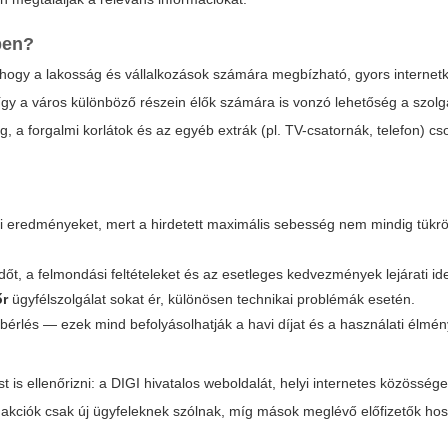
ben?
 hogy a lakosság és vállalkozások számára megbízható, gyors internetk
így a város különböző részein élők számára is vonzó lehetőség a szolgá
a forgalmi korlátok és az egyéb extrák (pl. TV-csatornák, telefon) 
 eredményeket, mert a hirdetett maximális sebesség nem mindig tükrö
őt, a felmondási feltételeket és az esetleges kedvezmények lejárati ide
őr
ügyfélszolgálat sokat ér, különösen technikai problémák esetén.
érlés — ezek mind befolyásolhatják a havi díjat és a használati élmén
 is ellenőrizni: a DIGI hivatalos weboldalát, helyi internetes közösség
 akciók csak új ügyfeleknek szólnak, míg mások meglévő előfizetők hos