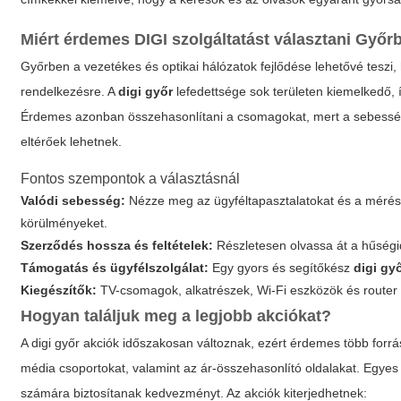
Miért érdemes DIGI szolgáltatást választani Győr
Győrben a vezetékes és optikai hálózatok fejlődése lehetővé teszi,
rendelkezésre. A
digi győr
lefedettsége sok területen kiemelkedő, 
Érdemes azonban összehasonlítani a csomagokat, mert a sebesség, 
eltérőek lehetnek.
Fontos szempontok a választásnál
Valódi sebesség:
Nézze meg az ügyféltapasztalatokat és a mérési
körülményeket.
Szerződés hossza és feltételek:
Részletesen olvassa át a hűségid
Támogatás és ügyfélszolgálat:
Egy gyors és segítőkész
digi gy
Kiegészítők:
TV-csomagok, alkatrészek, Wi-Fi eszközök és router b
Hogyan találjuk meg a legjobb akciókat?
A
digi győr
akciók időszakosan változnak, ezért érdemes több forrást
média csoportokat, valamint az ár-összehasonlító oldalakat. Egyes
számára biztosítanak kedvezményt. Az akciók kiterjedhetnek: