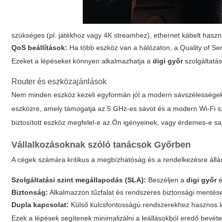
szükséges (pl. játékhoz vagy 4K streamhez), ethernet kábelt haszn
QoS beállítások:
Ha több eszköz van a hálózaton, a Quality of Servi
Ezeket a lépéseket könnyen alkalmazhatja a
digi győr
szolgáltatás
Router és eszközajánlások
Nem minden eszköz kezeli egyformán jól a modern sávszélességeke
eszközre, amely támogatja az 5 GHz-es sávot és a modern Wi-Fi sz
biztosított eszköz megfelel-e az Ön igényeinek, vagy érdemes-e sa
Vállalkozásoknak szóló tanácsok Győrben
A cégek számára kritikus a megbízhatóság és a rendelkezésre állás.
Szolgáltatási szint megállapodás (SLA):
Beszéljen a
digi győr
é
Biztonság:
Alkalmazzon tűzfalat és rendszeres biztonsági mentése
Dupla kapcsolat:
Külső kulcsfontosságú rendszerekhez hasznos leh
Ezek a lépések segítenek minimalizálni a leállásokból eredő bevétel