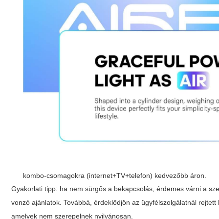
kombo-csomagokra (internet+TV+telefon) kedvezőbb áron.
Gyakorlati tipp: ha nem sürgős a bekapcsolás, érdemes várni a sz
vonzó ajánlatok. Továbbá, érdeklődjön az ügyfélszolgálatnál rejt
amelyek nem szerepelnek nyilvánosan.