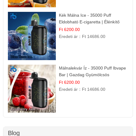
Kék Málna Ice - 35000 Puff
Eldobható E-cigaretta | Élénkítő
Gyümölcsös Frissesség!
Ft 6200.00
Eredeti ár：
Ft 14686.00
Málnalekvár Íz - 35000 Puff Ibvape
Bar | Gazdag Gyümölcsös
Ízélmény!
Ft 6200.00
Eredeti ár：
Ft 14686.00
Blog