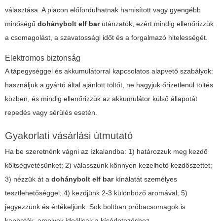
választása. A piacon előfordulhatnak hamisított vagy gyengébb
minőségű
dohánybolt elf bar
utánzatok; ezért mindig ellenőrizzük
a csomagolást, a szavatossági időt és a forgalmazó hitelességét.
Elektromos biztonság
A tápegységgel és akkumulátorral kapcsolatos alapvető szabályok:
használjuk a gyártó által ajánlott töltőt, ne hagyjuk őrizetlenül töltés
közben, és mindig ellenőrizzük az akkumulátor külső állapotát
repedés vagy sérülés esetén.
Gyakorlati vásárlási útmutató
Ha be szeretnénk vágni az ízkalandba: 1) határozzuk meg kezdő
költségvetésünket; 2) válasszunk könnyen kezelhető kezdőszettet;
3) nézzük át a
dohánybolt elf bar
kínálatát személyes
tesztlehetőséggel; 4) kezdjünk 2-3 különböző aromával; 5)
jegyezzünk és értékeljünk. Sok boltban próbacsomagok is
kaphatók, amelyek ideálisak a kísérletezéshez.