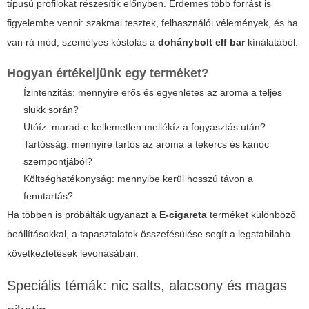
típusú profilokat részesítik előnyben. Érdemes több forrást is
figyelembe venni: szakmai tesztek, felhasználói vélemények, és ha
van rá mód, személyes kóstolás a
dohánybolt elf bar
kínálatából.
Hogyan értékeljünk egy terméket?
Ízintenzitás: mennyire erős és egyenletes az aroma a teljes
slukk során?
Utóíz: marad-e kellemetlen mellékíz a fogyasztás után?
Tartósság: mennyire tartós az aroma a tekercs és kanóc
szempontjából?
Költséghatékonyság: mennyibe kerül hosszú távon a
fenntartás?
Ha többen is próbálták ugyanazt a
E-cigareta
terméket különböző
beállításokkal, a tapasztalatok összefésülése segít a legstabilabb
következtetések levonásában.
Speciális témák: nic salts, alacsony és magas