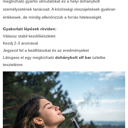
megbízható gyártói útmutatókat és a helyi
dohánybolt
személyzetének tanácsait. A közösségi visszajelzések gyakran
értékesek, de mindig ellenőrizzük a forrás hitelességét.
Gyakorlati lépések röviden:
Válassz stabil kezdőkészletet
Kezdj 2-3 aromával
Jegyezd fel a beállításokat és az eredményeket
Látogass el egy megbízható
dohánybolt elf bar
üzletbe
tesztelésre