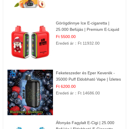
Görögdinnye Ice E-cigaretta |
25.000 Befújás | Premium E-Liquid
Ft 5500.00
Eredeti ár：
Ft 11932.00
Feketeszeder és Eper Keverék -
35000 Puff Eldobható Vape | Ízletes
Gyümölcsökombináció!
Ft 6200.00
Eredeti ár：
Ft 14686.00
Áfonyás Fagylalt E-Cigi | 25.000