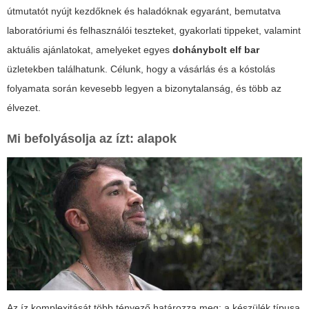
útmutatót nyújt kezdőknek és haladóknak egyaránt, bemutatva
laboratóriumi és felhasználói teszteket, gyakorlati tippeket, valamint
aktuális ajánlatokat, amelyeket egyes
dohánybolt elf bar
üzletekben találhatunk. Célunk, hogy a vásárlás és a kóstolás
folyamata során kevesebb legyen a bizonytalanság, és több az
élvezet.
Mi befolyásolja az ízt: alapok
Az íz komplexitását több tényező határozza meg: a készülék típusa