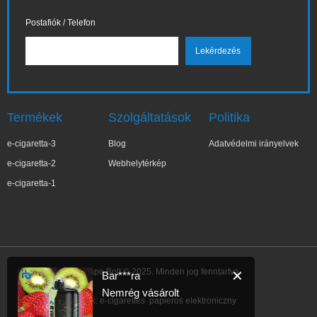
Postafiók / Telefon
Termékek
Szolgáltatások
Politika
e-cigaretta-3
Blog
Adatvédelmi irányelvek
e-cigaretta-2
Webhelytérkép
e-cigaretta-1
IBVape Bolt © 2025. Minden jog fenntartva.
✕
Bar***ra
Nemrég vásárolt
Link:
e-cigarettes
papieros elektroniczny