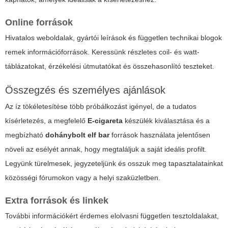
Online források
Hivatalos weboldalak, gyártói leírások és független technikai blogok
remek információforrások. Keressünk részletes coil- és watt-
táblázatokat, érzékelési útmutatókat és összehasonlító teszteket.
Összegzés és személyes ajánlások
Az íz tökéletesítése több próbálkozást igényel, de a tudatos
kísérletezés, a megfelelő
E-cigareta
készülék kiválasztása és a
megbízható
dohánybolt elf bar
források használata jelentősen
növeli az esélyét annak, hogy megtaláljuk a saját ideális profilt.
Legyünk türelmesek, jegyzeteljünk és osszuk meg tapasztalatainkat
közösségi fórumokon vagy a helyi szaküzletben.
Extra források és linkek
További információkért érdemes elolvasni független tesztoldalakat,