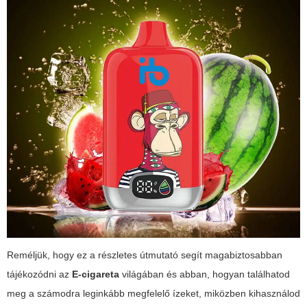
Reméljük, hogy ez a részletes útmutató segít magabiztosabban
tájékozódni az
E-cigareta
világában és abban, hogyan találhatod
meg a számodra leginkább megfelelő ízeket, miközben kihasználod