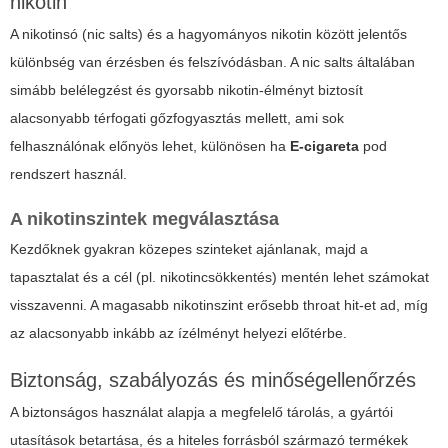
nikotin
A nikotinsó (nic salts) és a hagyományos nikotin között jelentős
különbség van érzésben és felszívódásban. A nic salts általában
simább belélegzést és gyorsabb nikotin-élményt biztosít
alacsonyabb térfogati gőzfogyasztás mellett, ami sok
felhasználónak előnyös lehet, különösen ha
E-cigareta
pod
rendszert használ.
A nikotinszintek megválasztása
Kezdőknek gyakran közepes szinteket ajánlanak, majd a
tapasztalat és a cél (pl. nikotincsökkentés) mentén lehet számokat
visszavenni. A magasabb nikotinszint erősebb throat hit-et ad, míg
az alacsonyabb inkább az ízélményt helyezi előtérbe.
Biztonság, szabályozás és minőségellenőrzés
A biztonságos használat alapja a megfelelő tárolás, a gyártói
utasítások betartása, és a hiteles forrásból származó termékek