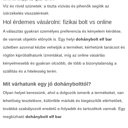
Víz és rövid szünetek: a tiszta vízivás és pihenők segítik az
ízérzékelés visszatérését.
Hol érdemes vásárolni: fizikai bolt vs online
A választás gyakran személyes preferencia és kényelem kérdése,
de vannak objektív előnyök is. Egy helyi
dohánybolt elf bar
üzletben azonnal kézbe vehetjük a terméket, kérhetünk tanácsot és
rögtön kipróbálhatunk ízmintákat, míg az online vásárlás
kényelmesebb és gyakran olcsóbb, de több a bizonytalanság a
szállítás és a hitelesség terén.
Mit várhatunk egy jó dohánybolttól?
Olyan helyet keressünk, ahol a dolgozók ismerik a termékeket, van
lehetőség tesztelésre, különféle márkák és kiegészítők elérhetőek,
továbbá szabályozott eredetű e-folyadék és tartozékok vannak. Egy
megbízható
dohánybolt elf bar