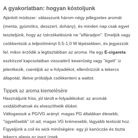
A gyakorlatban: hogyan kóstoljunk
Ajánlott módszer: válasszunk három-négy jellegzetes aromát
(menta, gyümölcs, desszert, dohány), és minden nap csak egyet
teszteljünk, hogy az ízérzékelésünk ne "elfáradjon". Emeljük vagy
csökkentsük a teljesítményt 0,5-1,0 W lépésekben, és jegyezzük
fel, mikor érződik a legtisztábban az aroma. Ha egy
E-cigareta
eszközzel kapcsolatban visszatérő keserűség vagy "égett" íz
jelentkezik, cseréljük az e-folyadékot, ellenőrizzük a tekercs
állapotát, illetve próbáljuk csökkenteni a wattot.
Tippek az aroma kiemelésére
Használjunk friss, jól tárolt e-folyadékokat: az aromák
oxidálódhatnak és elveszíthetik élüket.
Váltogassuk a PG/VG arányt: magas PG általában élesebb,
"ügyelősebb" ízt ad, magas VG krémesebb, lágyabb textúrát hoz.
Figyeljünk a coil és wick minőségére: egy jó kanóczás és tiszta
tekercs alapja az igazi íznek.