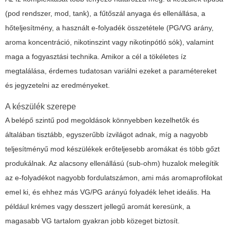
(pod rendszer, mod, tank), a fűtőszál anyaga és ellenállása, a
hőteljesítmény, a használt e-folyadék összetétele (PG/VG arány,
aroma koncentráció, nikotinszint vagy nikotinpótló sók), valamint
maga a fogyasztási technika. Amikor a cél a tökéletes íz
megtalálása, érdemes tudatosan variálni ezeket a paramétereket
és jegyzetelni az eredményeket.
A készülék szerepe
A belépő szintű
pod
megoldások könnyebben kezelhetők és
általában tisztább, egyszerűbb ízvilágot adnak, míg a nagyobb
teljesítményű
mod
készülékek erőteljesebb aromákat és több gőzt
produkálnak. Az alacsony ellenállású (sub-ohm) huzalok melegítik
az e-folyadékot nagyobb fordulatszámon, ami más aromaprofilokat
emel ki, és ehhez más VG/PG arányú folyadék lehet ideális. Ha
például krémes vagy desszert jellegű aromát keresünk, a
magasabb VG tartalom gyakran jobb közeget biztosít.