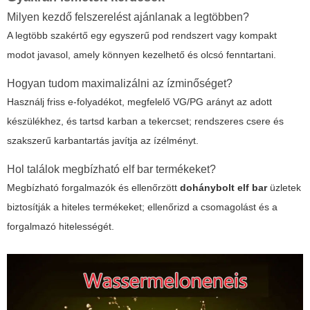
Milyen kezdő felszerelést ajánlanak a legtöbben?
A legtöbb szakértő egy egyszerű pod rendszert vagy kompakt
modot javasol, amely könnyen kezelhető és olcsó fenntartani.
Hogyan tudom maximalizálni az ízminőséget?
Használj friss e-folyadékot, megfelelő VG/PG arányt az adott
készülékhez, és tartsd karban a tekercset; rendszeres csere és
szakszerű karbantartás javítja az ízélményt.
Hol találok megbízható
elf bar
termékeket?
Megbízható forgalmazók és ellenőrzött
dohánybolt elf bar
üzletek
biztosítják a hiteles termékeket; ellenőrizd a csomagolást és a
forgalmazó hitelességét.