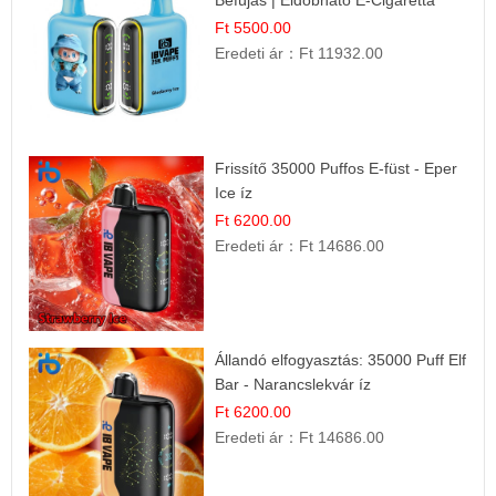
Befújás | Eldobható E-Cigaretta
Ft 5500.00
Eredeti ár：
Ft 11932.00
Frissítő 35000 Puffos E-füst - Eper
Ice íz
Ft 6200.00
Eredeti ár：
Ft 14686.00
Állandó elfogyasztás: 35000 Puff Elf
Bar - Narancslekvár íz
Ft 6200.00
Eredeti ár：
Ft 14686.00