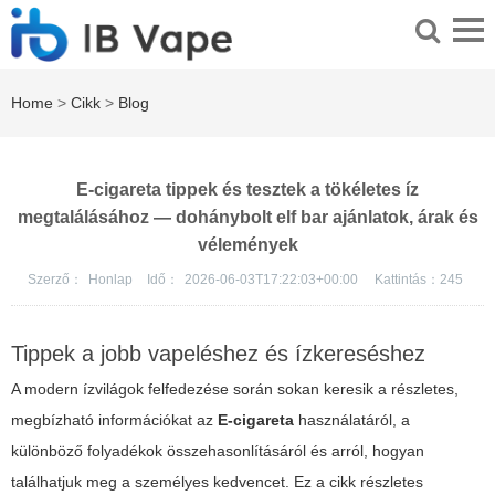
Home
>
Cikk
>
Blog
E-cigareta tippek és tesztek a tökéletes íz
megtalálásához — dohánybolt elf bar ajánlatok, árak és
vélemények
Szerző：
Honlap
Idő：
2026-06-03T17:22:03+00:00
Kattintás：
245
Tippek a jobb vapeléshez és ízkereséshez
A modern ízvilágok felfedezése során sokan keresik a részletes,
megbízható információkat az
E-cigareta
használatáról, a
különböző folyadékok összehasonlításáról és arról, hogyan
találhatjuk meg a személyes kedvencet. Ez a cikk részletes