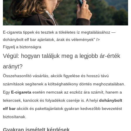
E-cigareta tippek és tesztek a tökéletes íz megtalálásához —
dohánybolt elf bar ajánlatok, árak és vélemények" />
Figyelj a biztonságra
Végül: hogyan találjuk meg a legjobb ár-érték
arányt?
Összehasonlító vásárlás, akciók figyelése és hosszú távú
számítások segítenek a költséghatékony döntés meghozatalában.
Egy
E-cigareta
esetén nemcsak az eszköz ára számít, hanem a
tekercsek, kanócok és folyadékok cseréje is. A helyi
dohánybolt
elf bar
akciók és pakettajánlatok gyakran kedvezőbb bevezetést
biztosítanak.
Gyakran ismételt kérdések