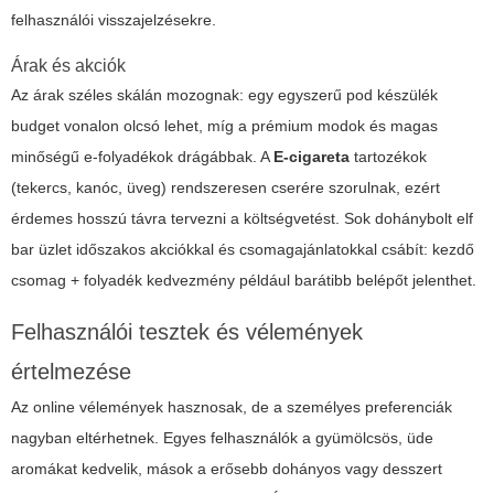
felhasználói visszajelzésekre.
Árak és akciók
Az árak széles skálán mozognak: egy egyszerű pod készülék
budget vonalon olcsó lehet, míg a prémium modok és magas
minőségű e-folyadékok drágábbak. A
E-cigareta
tartozékok
(tekercs, kanóc, üveg) rendszeresen cserére szorulnak, ezért
érdemes hosszú távra tervezni a költségvetést. Sok
dohánybolt elf
bar
üzlet időszakos akciókkal és csomagajánlatokkal csábít: kezdő
csomag + folyadék kedvezmény például barátibb belépőt jelenthet.
Felhasználói tesztek és vélemények
értelmezése
Az online vélemények hasznosak, de a személyes preferenciák
nagyban eltérhetnek. Egyes felhasználók a gyümölcsös, üde
aromákat kedvelik, mások a erősebb dohányos vagy desszert