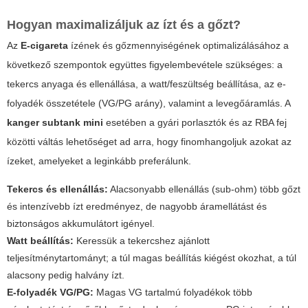
Hogyan maximalizáljuk az ízt és a gőzt?
Az
E-cigareta
ízének és gőzmennyiségének optimalizálásához a
következő szempontok együttes figyelembevétele szükséges: a
tekercs anyaga és ellenállása, a watt/feszültség beállítása, az e-
folyadék összetétele (VG/PG arány), valamint a levegőáramlás. A
kanger subtank mini
esetében a gyári porlasztók és az RBA fej
közötti váltás lehetőséget ad arra, hogy finomhangoljuk azokat az
ízeket, amelyeket a leginkább preferálunk.
Tekercs és ellenállás:
Alacsonyabb ellenállás (sub-ohm) több gőzt
és intenzívebb ízt eredményez, de nagyobb áramellátást és
biztonságos akkumulátort igényel.
Watt beállítás:
Keressük a tekercshez ajánlott
teljesítménytartományt; a túl magas beállítás kiégést okozhat, a túl
alacsony pedig halvány ízt.
E-folyadék VG/PG:
Magas VG tartalmú folyadékok több