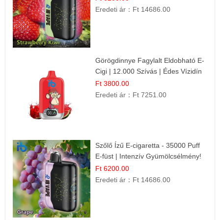
Eredeti ár：
Ft 14686.00
Görögdinnye Fagylalt Eldobható E-
Cigi | 12.000 Szívás | Édes Vízidín
Íz
Ft 3800.00
Eredeti ár：
Ft 7251.00
Szőlő Ízű E-cigaretta - 35000 Puff
E-füst | Intenzív Gyümölcsélmény!
Ft 6200.00
Eredeti ár：
Ft 14686.00