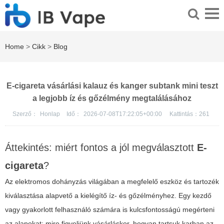
Home
>
Cikk
>
Blog
E-cigareta vásárlási kalauz és kanger subtank mini teszt
a legjobb íz és gőzélmény megtalálásához
Szerző：
Honlap
Idő：
2026-07-08T17:22:05+00:00
Kattintás：
261
Áttekintés: miért fontos a jól megválasztott
E-
cigareta
?
Az elektromos dohányzás világában a megfelelő eszköz és tartozék
kiválasztása alapvető a kielégítő íz- és gőzélményhez. Egy kezdő
vagy gyakorlott felhasználó számára is kulcsfontosságú megérteni
az alapokat: mire figyeljünk vásárláskor, hogyan tartsuk karban az