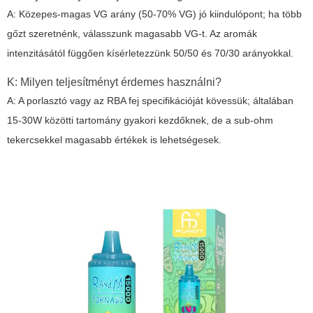
A: Közepes-magas VG arány (50-70% VG) jó kiindulópont; ha több
gőzt szeretnénk, válasszunk magasabb VG-t. Az aromák
intenzitásától függően kísérletezzünk 50/50 és 70/30 arányokkal.
K: Milyen teljesítményt érdemes használni?
A: A porlasztó vagy az RBA fej specifikációját kövessük; általában
15-30W közötti tartomány gyakori kezdőknek, de a sub-ohm
tekercsekkel magasabb értékek is lehetségesek.