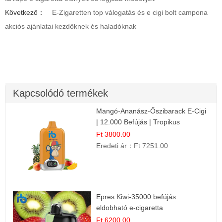
Következő：
E-Zigaretten top válogatás és e cigi bolt campona
akciós ajánlatai kezdőknek és haladóknak
Kapcsolódó termékek
Mangó-Ananász-Őszibarack E-Cigi
| 12.000 Befújás | Tropikus
Gyümölcs Íz
Ft 3800.00
Eredeti ár：
Ft 7251.00
Epres Kiwi-35000 befújás
eldobható e-cigaretta
Ft 6200.00