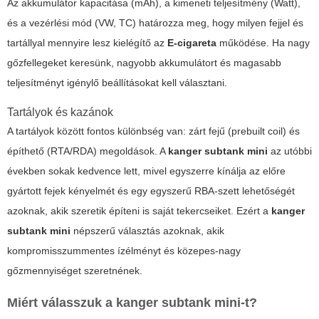
Az akkumulátor kapacitása (mAh), a kimeneti teljesítmény (Watt),
és a vezérlési mód (VW, TC) határozza meg, hogy milyen fejjel és
tartállyal mennyire lesz kielégítő az
E-cigareta
működése. Ha nagy
gőzfellegeket keresünk, nagyobb akkumulátort és magasabb
teljesítményt igénylő beállításokat kell választani.
Tartályok és kazánok
A tartályok között fontos különbség van: zárt fejű (prebuilt coil) és
építhető (RTA/RDA) megoldások. A
kanger subtank mini
az utóbbi
években sokak kedvence lett, mivel egyszerre kínálja az előre
gyártott fejek kényelmét és egy egyszerű RBA-szett lehetőségét
azoknak, akik szeretik építeni is saját tekercseiket. Ezért a
kanger
subtank mini
népszerű választás azoknak, akik
kompromisszummentes ízélményt és közepes-nagy
gőzmennyiséget szeretnének.
Miért válasszuk a kanger subtank mini-t?