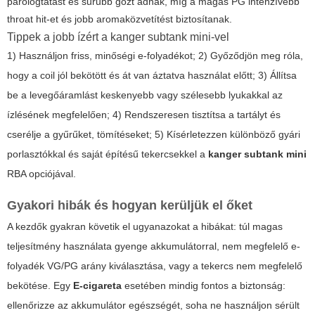
párologtatást és sűrűbb gőzt adnak, míg a magas PG intenzívebb
throat hit-et és jobb aromaközvetítést biztosítanak.
Tippek a jobb ízért a kanger subtank mini-vel
1) Használjon friss, minőségi e-folyadékot; 2) Győződjön meg róla,
hogy a coil jól bekötött és át van áztatva használat előtt; 3) Állítsa
be a levegőáramlást keskenyebb vagy szélesebb lyukakkal az
ízlésének megfelelően; 4) Rendszeresen tisztítsa a tartályt és
cserélje a gyűrűket, tömítéseket; 5) Kísérletezzen különböző gyári
porlasztókkal és saját építésű tekercsekkel a
kanger subtank mini
RBA opciójával.
Gyakori hibák és hogyan kerüljük el őket
A kezdők gyakran követik el ugyanazokat a hibákat: túl magas
teljesítmény használata gyenge akkumulátorral, nem megfelelő e-
folyadék VG/PG arány kiválasztása, vagy a tekercs nem megfelelő
bekötése. Egy
E-cigareta
esetében mindig fontos a biztonság:
ellenőrizze az akkumulátor egészségét, soha ne használjon sérült