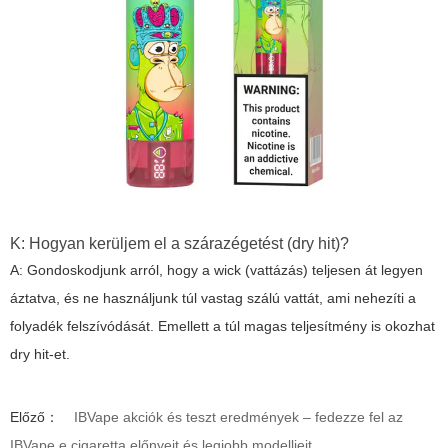
K: Hogyan kerüljem el a szárazégetést (dry hit)?
A: Gondoskodjunk arról, hogy a wick (vattázás) teljesen át legyen
áztatva, és ne használjunk túl vastag szálú vattát, ami nehezíti a
folyadék felszívódását. Emellett a túl magas teljesítmény is okozhat
dry hit-et.
Előző：
IBVape akciók és teszt eredmények – fedezze fel az
IBVape e cigaretta előnyeit és legjobb modelljeit