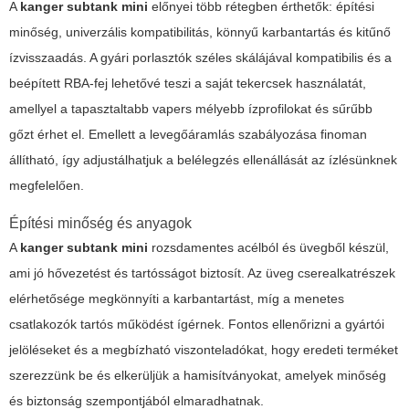
A
kanger subtank mini
előnyei több rétegben érthetők: építési
minőség, univerzális kompatibilitás, könnyű karbantartás és kitűnő
ízvisszaadás. A gyári porlasztók széles skálájával kompatibilis és a
beépített RBA-fej lehetővé teszi a saját tekercsek használatát,
amellyel a tapasztaltabb vapers mélyebb ízprofilokat és sűrűbb
gőzt érhet el. Emellett a levegőáramlás szabályozása finoman
állítható, így adjustálhatjuk a belélegzés ellenállását az ízlésünknek
megfelelően.
Építési minőség és anyagok
A
kanger subtank mini
rozsdamentes acélból és üvegből készül,
ami jó hővezetést és tartósságot biztosít. Az üveg cserealkatrészek
elérhetősége megkönnyíti a karbantartást, míg a menetes
csatlakozók tartós működést ígérnek. Fontos ellenőrizni a gyártói
jelöléseket és a megbízható viszonteladókat, hogy eredeti terméket
szerezzünk be és elkerüljük a hamisítványokat, amelyek minőség
és biztonság szempontjából elmaradhatnak.