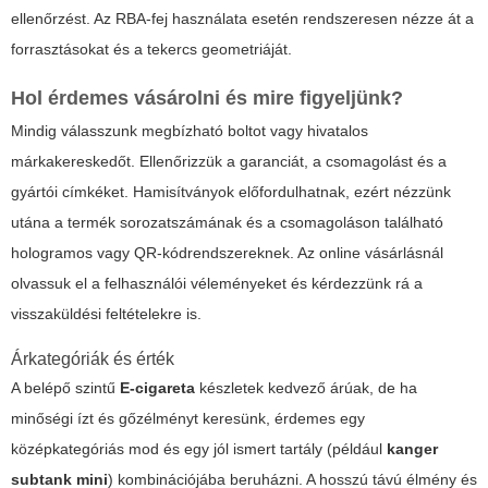
ellenőrzést. Az RBA-fej használata esetén rendszeresen nézze át a
forrasztásokat és a tekercs geometriáját.
Hol érdemes vásárolni és mire figyeljünk?
Mindig válasszunk megbízható boltot vagy hivatalos
márkakereskedőt. Ellenőrizzük a garanciát, a csomagolást és a
gyártói címkéket. Hamisítványok előfordulhatnak, ezért nézzünk
utána a termék sorozatszámának és a csomagoláson található
hologramos vagy QR-kódrendszereknek. Az online vásárlásnál
olvassuk el a felhasználói véleményeket és kérdezzünk rá a
visszaküldési feltételekre is.
Árkategóriák és érték
A belépő szintű
E-cigareta
készletek kedvező árúak, de ha
minőségi ízt és gőzélményt keresünk, érdemes egy
középkategóriás mod és egy jól ismert tartály (például
kanger
subtank mini
) kombinációjába beruházni. A hosszú távú élmény és