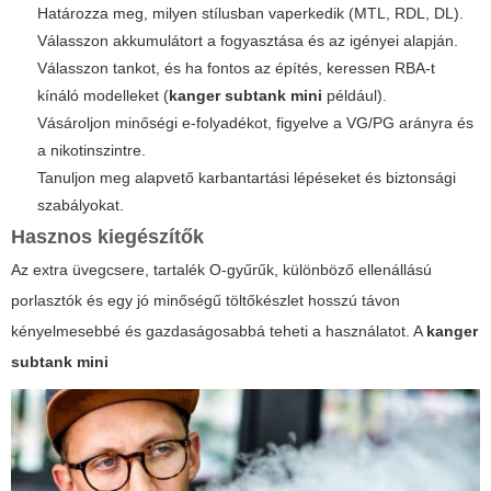
Határozza meg, milyen stílusban vaperkedik (MTL, RDL, DL).
Válasszon akkumulátort a fogyasztása és az igényei alapján.
Válasszon tankot, és ha fontos az építés, keressen RBA-t
kínáló modelleket (
kanger subtank mini
például).
Vásároljon minőségi e-folyadékot, figyelve a VG/PG arányra és
a nikotinszintre.
Tanuljon meg alapvető karbantartási lépéseket és biztonsági
szabályokat.
Hasznos kiegészítők
Az extra üvegcsere, tartalék O-gyűrűk, különböző ellenállású
porlasztók és egy jó minőségű töltőkészlet hosszú távon
kényelmesebbé és gazdaságosabbá teheti a használatot. A
kanger
subtank mini