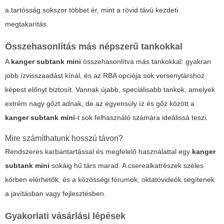
a tartósság sokszor többet ér, mint a rövid távú kezdeti
megtakarítás.
Összehasonlítás más népszerű tankokkal
A
kanger subtank mini
összehasonlítva más tankokkal: gyakran
jobb ízvisszaadást kínál, és az RBA opciója sok versenytárshoz
képest előnyt biztosít. Vannak újabb, speciálisabb tankok, amelyek
extrém nagy gőzt adnak, de az egyensúly íz és gőz között a
kanger subtank mini
-t sok felhasználó számára ideálissá teszi.
Mire számíthatunk hosszú távon?
Rendszeres karbantartással és megfelelő használattal egy
kanger
subtank mini
sokáig hű társ marad. A cserealkatrészek széles
körben elérhetők, és a közösségi fórumok, oktatóvideók segítenek
a javításban vagy fejlesztésben.
Gyakorlati vásárlási lépések