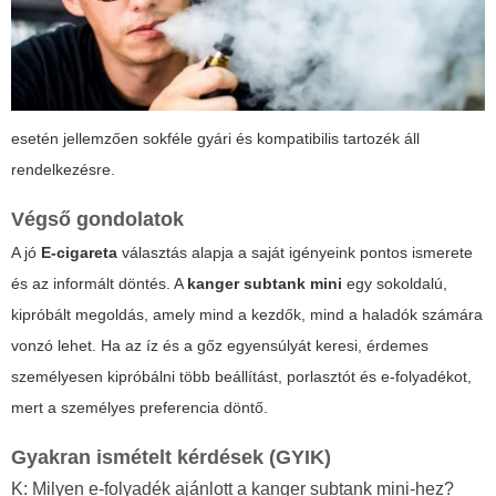
esetén jellemzően sokféle gyári és kompatibilis tartozék áll
rendelkezésre.
Végső gondolatok
A jó
E-cigareta
választás alapja a saját igényeink pontos ismerete
és az informált döntés. A
kanger subtank mini
egy sokoldalú,
kipróbált megoldás, amely mind a kezdők, mind a haladók számára
vonzó lehet. Ha az íz és a gőz egyensúlyát keresi, érdemes
személyesen kipróbálni több beállítást, porlasztót és e-folyadékot,
mert a személyes preferencia döntő.
Gyakran ismételt kérdések (GYIK)
K: Milyen e-folyadék ajánlott a kanger subtank mini-hez?