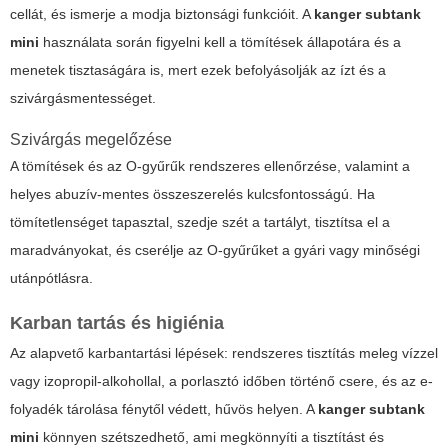
cellát, és ismerje a modja biztonsági funkcióit. A
kanger subtank
mini
használata során figyelni kell a tömítések állapotára és a
menetek tisztaságára is, mert ezek befolyásolják az ízt és a
szivárgásmentességet.
Szivárgás megelőzése
A tömítések és az O-gyűrűk rendszeres ellenőrzése, valamint a
helyes abuzív-mentes összeszerelés kulcsfontosságú. Ha
tömítetlenséget tapasztal, szedje szét a tartályt, tisztítsa el a
maradványokat, és cserélje az O-gyűrűket a gyári vagy minőségi
utánpótlásra.
Karban tartás és higiénia
Az alapvető karbantartási lépések: rendszeres tisztítás meleg vízzel
vagy izopropil-alkohollal, a porlasztó időben történő csere, és az e-
folyadék tárolása fénytől védett, hűvös helyen. A
kanger subtank
mini
könnyen szétszedhető, ami megkönnyíti a tisztítást és