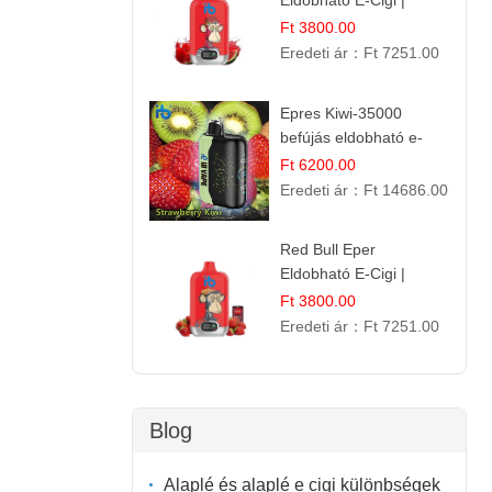
Eldobható E-Cigi |
12.000 Szívás | Édes
Ft 3800.00
Vízidín Íz
Eredeti ár：
Ft 7251.00
Epres Kiwi-35000
befújás eldobható e-
cigaretta
Ft 6200.00
Eredeti ár：
Ft 14686.00
Red Bull Eper
Eldobható E-Cigi |
Energiaital Íz | Készülék
Ft 3800.00
Használat
Eredeti ár：
Ft 7251.00
Blog
Alaplé és alaplé e cigi különbségek