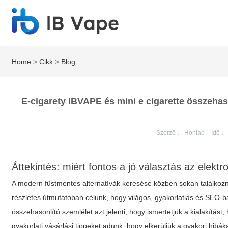
Home
>
Cikk
>
Blog
E-cigarety IBVAPE és mini e cigarette összeha
Szerző：
Honlap
Idő：
Áttekintés: miért fontos a jó választás az elek
A modern füstmentes alternatívák keresése közben sokan találkozna
részletes útmutatóban célunk, hogy világos, gyakorlatias és SEO-b
összehasonlító szemlélet azt jelenti, hogy ismertetjük a kialakítás
gyakorlati vásárlási tippeket adunk, hogy elkerüljük a gyakori hibá