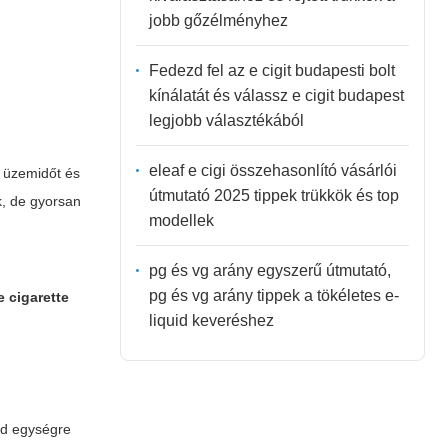
jobb gőzélményhez
Fedezd fel az e cigit budapesti bolt
kínálatát és válassz e cigit budapest
legjobb választékából
eleaf e cigi összehasonlító vásárlói
b üzemidőt és
útmutató 2025 tippek trükkök és top
, de gyorsan
modellek
pg és vg arány egyszerű útmutató,
pg és vg arány tippek a tökéletes e-
e cigarette
liquid keveréshez
 ad egységre