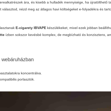
realkatrészek ára, és kisebb a hulladék mennyisége, ha újratölthető ta
t választod, nézd meg az átlagos havi költségeket e-folyadékra és tart
álasztanak
E-cigarety IBVAPE
készülékeket, mivel ezek jobban beállíth
tte
ízben sokszor kevésbé komplex, de megbízható és konzisztens, a
 a webáruházban
pasztalatokra koncentrálva.
ompatibilis porlasztók.
E