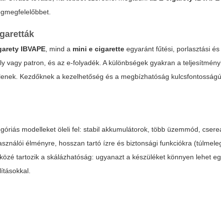
egmegfelelőbbet.
garetták
garety IBVAPE
, mind a
mini e cigarette
egyaránt fűtési, porlasztási és 
tály vagy patron, és az e-folyadék. A különbségek gyakran a teljesítmén
jlenek. Kezdőknek a kezelhetőség és a megbízhatóság kulcsfontosság
óriás modelleket öleli fel: stabil akkumulátorok, több üzemmód, csere
használói élményre, hosszan tartó ízre és biztonsági funkciókra (túlmele
közé tartozik a skálázhatóság: ugyanazt a készüléket könnyen lehet eg
ításokkal.