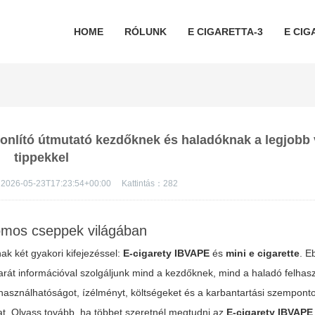
HOME
RÓLUNK
E CIGARETTA-3
E CIG
sonlító útmutató kezdőknek és haladóknak a legjobb 
tippekkel
2026-05-23T17:23:54+00:00
Kattintás：
282
tromos cseppek világában
k két gyakori kifejezéssel:
E-cigarety IBVAPE
és
mini e cigarette
. E
arát információval szolgáljunk mind a kezdőknek, mind a haladó felhas
t, használhatóságot, ízélményt, költségeket és a karbantartási szempont
kat. Olvass tovább, ha többet szeretnél megtudni az
E-cigarety IBVAPE