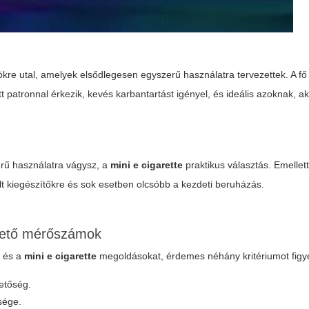
kre utal, amelyek elsődlegesen egyszerű használatra tervezettek. A fő
t patronnal érkezik, kevés karbantartást igényel, és ideális azoknak, a
erű használatra vágysz, a
mini e cigarette
praktikus választás. Emellet
lt kiegészítőkre és sok esetben olcsóbb a kezdeti beruházás.
zhető mérőszámok
E
és a
mini e cigarette
megoldásokat, érdemes néhány kritériumot figy
etőség.
sége.