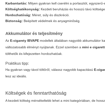
Karbantartás:
Milyen gyakran kell cserélni a porlasztót, egyszerű-e 
Költséghatékonyság:
Kezdeti beruházás és hosszú távú költségek 
Hordozhatóság:
Méret, súly és diszkréció.
Biztonság:
Beépített védelmek és anyagminőség.
Akkumulátor és teljesítmény
Az
E-cigarety IBVAPE
modellek általában nagyobb akkumulátor kap
változatosabb élményt nyújtanak. Ezzel szemben a
mini e cigaret
tölthetők és kifejezetten hordozhatóak.
Praktikus tipp:
Ha gyakran vagy távol töltőről, válassz nagyobb kapacitású
E-ciga
lesz az ideális.
Költségek és fenntarthatóság
A kezdeti költség mérsékeltebb lehet a mini kategóriában, de hoss