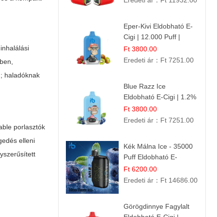
Eredeti ár：
Ft 11932.00
Eper-Kivi Eldobható E-
Cigi | 12.000 Puff |
Édes-Gyümölcs Íz
inhalálási
Ft 3800.00
Eredeti ár：
Ft 7251.00
yben,
ú; haladóknak
Blue Razz Ice
Eldobható E-Cigi | 1.2%
Nikotin | Jéghideg
Ft 3800.00
Málna Íz
Eredeti ár：
Ft 7251.00
able porlasztók
gedés elleni
Kék Málna Ice - 35000
yszerűsített
Puff Eldobható E-
cigaretta | Élénkítő
Ft 6200.00
Gyümölcsös
Eredeti ár：
Ft 14686.00
Frissesség!
Görögdinnye Fagylalt