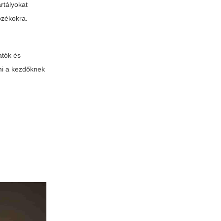
rtályokat
ozékokra.
atók és
mi a kezdőknek