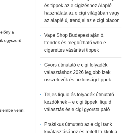
és tippek az e cigizéshez Alaplé
használata az e cigi világában vagy
az alaplé új trendjei az e cigi piacon
 előny a
Vape Shop Budapest ajánló,
kik egyszerű
trendek és megbízható who e
cigarettes vásárlási tippek
Gyors útmutató e cigi folyadék
t
választáshoz 2026 legjobb ízek
összetevők és biztonsági tippek
Teljes liquid és folyadék útmutató
kezdőknek – e cigi tippek, liquid
választás és e cigi gyorstalpaló
elembe venni:
Praktikus útmutató az e cigi tank
kiválasztásához és rejtett trükkök a