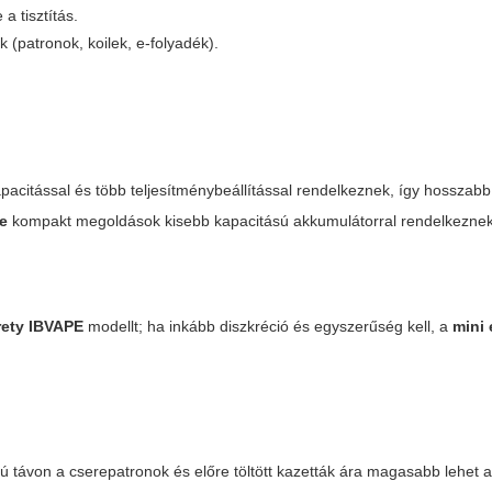
a tisztítás.
(patronok, koilek, e-folyadék).
acitással és több teljesítménybeállítással rendelkeznek, így hosszab
te
kompakt megoldások kisebb kapacitású akkumulátorral rendelkeznek
rety IBVAPE
modellt; ha inkább diszkréció és egyszerűség kell, a
mini 
zú távon a cserepatronok és előre töltött kazetták ára magasabb lehet