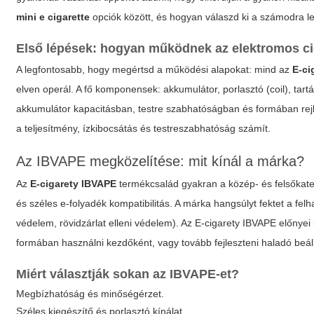
mini e cigarette
opciók között, és hogyan válaszd ki a számodra l
Első lépések: hogyan működnek az elektromos ci
A legfontosabb, hogy megértsd a működési alapokat: mind az
E-ci
elven operál. A fő komponensek: akkumulátor, porlasztó (coil), tar
akkumulátor kapacitásban, testre szabhatóságban és formában re
a teljesítmény, ízkibocsátás és testreszabhatóság számít.
Az IBVAPE megközelítése: mit kínál a márka?
Az
E-cigarety IBVAPE
termékcsalád gyakran a közép- és felsőkateg
és széles e-folyadék kompatibilitás. A márka hangsúlyt fektet a fel
védelem, rövidzárlat elleni védelem). Az
E-cigarety IBVAPE
előnyei 
formában használni kezdőként, vagy tovább fejleszteni haladó beáll
Miért választják sokan az IBVAPE-et?
Megbízhatóság és minőségérzet.
Széles kiegészítő és porlasztó kínálat.