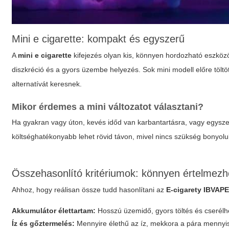
Mini e cigarette: kompakt és egyszerű
A
mini e cigarette
kifejezés olyan kis, könnyen hordozható eszközö
diszkréció és a gyors üzembe helyezés. Sok mini modell előre töltöt
alternatívát keresnek.
Mikor érdemes a mini változatot választani?
Ha gyakran vagy úton, kevés időd van karbantartásra, vagy egysz
költséghatékonyabb lehet rövid távon, mivel nincs szükség bonyolu
Összehasonlító kritériumok: könnyen értelme
Ahhoz, hogy reálisan össze tudd hasonlítani az
E-cigarety IBVAP
Akkumulátor élettartam:
Hosszú üzemidő, gyors töltés és cserélh
Íz és gőztermelés:
Mennyire élethű az íz, mekkora a pára mennyi