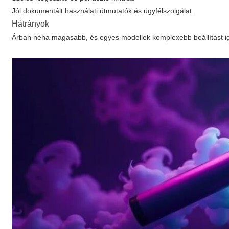
Jól dokumentált használati útmutatók és ügyfélszolgálat.
Hátrányok
Árban néha magasabb, és egyes modellek komplexebb beállítást igé