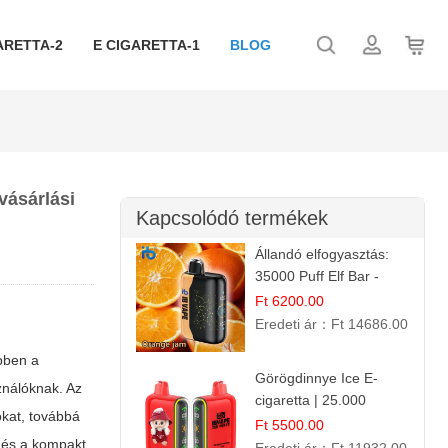
ARETTA-2
E CIGARETTA-1
BLOG
vásárlási
Kapcsolódó termékek
Állandó elfogyasztás:
35000 Puff Elf Bar -
Narancslekvár íz
Ft 6200.00
Eredeti ár：
Ft 14686.00
bben a
Görögdinnye Ice E-
ználóknak. Az
cigaretta | 25.000
okat, továbbá
Befújás | Premium E-
Ft 5500.00
és a kompakt
Liquid