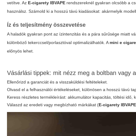
vetítve. Az
E-cigarety IBVAPE
rendszereknél gyakran olcsóbb a cse
használsz. Számold ki a hosszú távú kiadásokat: akármelyik modell
Íz és teljesítmény összevetése
A haladók gyakran pont az ízintenzitás és a pára sűrűsége miatt v
különböző tekerccsel/porlasztóval optimalizálhatók. A
mini e cigare
előnyös lehet.
Vásárlási tippek: mit nézz meg a boltban vagy
Ellenőrizd a garanciát és a visszaküldési feltételeket.
Olvasd el a felhasználói értékeléseket, különösen a hosszú távú ta
Keress részletes termékleírást: akkumulátor kapacitás, töltési idő, k
Válaszd az eredeti vagy megbízható márkákat (
E-cigarety IBVAP