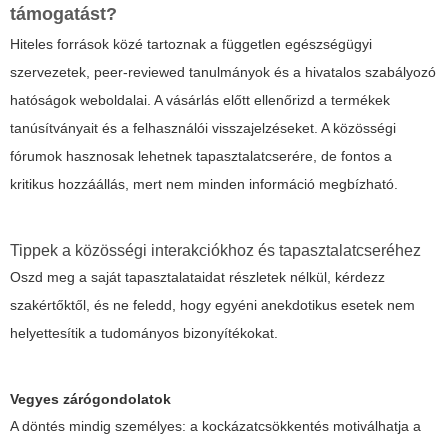
támogatást?
Hiteles források közé tartoznak a független egészségügyi
szervezetek, peer-reviewed tanulmányok és a hivatalos szabályozó
hatóságok weboldalai. A vásárlás előtt ellenőrizd a termékek
tanúsítványait és a felhasználói visszajelzéseket. A közösségi
fórumok hasznosak lehetnek tapasztalatcserére, de fontos a
kritikus hozzáállás, mert nem minden információ megbízható.
Tippek a közösségi interakciókhoz és tapasztalatcseréhez
Oszd meg a saját tapasztalataidat részletek nélkül, kérdezz
szakértőktől, és ne feledd, hogy egyéni anekdotikus esetek nem
helyettesítik a tudományos bizonyítékokat.
Vegyes zárógondolatok
A döntés mindig személyes: a kockázatcsökkentés motiválhatja a