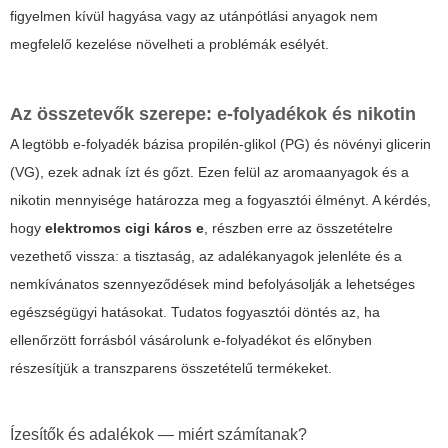
figyelmen kívül hagyása vagy az utánpótlási anyagok nem
megfelelő kezelése növelheti a problémák esélyét.
Az összetevők szerepe: e-folyadékok és nikotin
A legtöbb e-folyadék bázisa propilén-glikol (PG) és növényi glicerin
(VG), ezek adnak ízt és gőzt. Ezen felül az aromaanyagok és a
nikotin mennyisége határozza meg a fogyasztói élményt. A kérdés,
hogy
elektromos cigi káros e
, részben erre az összetételre
vezethető vissza: a tisztaság, az adalékanyagok jelenléte és a
nemkívánatos szennyeződések mind befolyásolják a lehetséges
egészségügyi hatásokat. Tudatos fogyasztói döntés az, ha
ellenőrzött forrásból vásárolunk e-folyadékot és előnyben
részesítjük a transzparens összetételű termékeket.
Ízesítők és adalékok — miért számítanak?