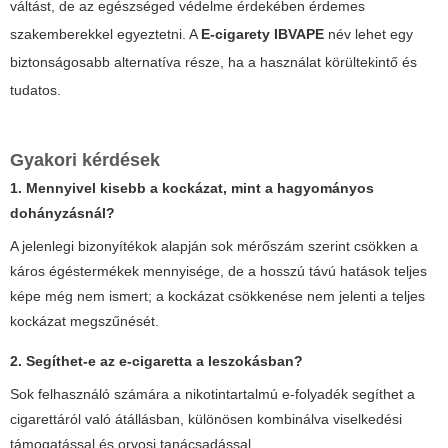
váltást, de az egészséged védelme érdekében érdemes
szakemberekkel egyeztetni. A
E-cigarety IBVAPE
név lehet egy
biztonságosabb alternatíva része, ha a használat körültekintő és
tudatos.
Gyakori kérdések
1. Mennyivel kisebb a kockázat, mint a hagyományos
dohányzásnál?
A jelenlegi bizonyítékok alapján sok mérőszám szerint csökken a
káros égéstermékek mennyisége, de a hosszú távú hatások teljes
képe még nem ismert; a kockázat csökkenése nem jelenti a teljes
kockázat megszűnését.
2. Segíthet-e az e-cigaretta a leszokásban?
Sok felhasználó számára a nikotintartalmú e-folyadék segíthet a
cigarettáról való átállásban, különösen kombinálva viselkedési
támogatással és orvosi tanácsadással.