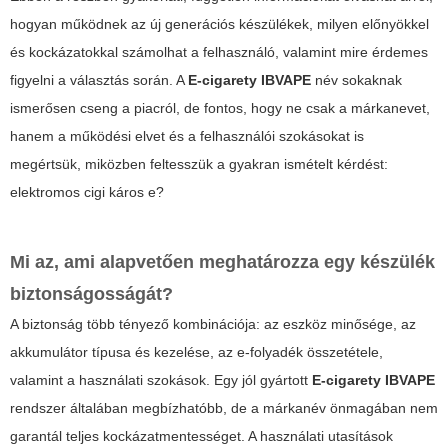
hogyan működnek az új generációs készülékek, milyen előnyökkel
és kockázatokkal számolhat a felhasználó, valamint mire érdemes
figyelni a választás során. A
E-cigarety IBVAPE
név sokaknak
ismerősen cseng a piacról, de fontos, hogy ne csak a márkanevet,
hanem a működési elvet és a felhasználói szokásokat is
megértsük, miközben feltesszük a gyakran ismételt kérdést:
elektromos cigi káros e
?
Mi az, ami alapvetően meghatározza egy készülék
biztonságosságát?
A biztonság több tényező kombinációja: az eszköz minősége, az
akkumulátor típusa és kezelése, az e-folyadék összetétele,
valamint a használati szokások. Egy jól gyártott
E-cigarety IBVAPE
rendszer általában megbízhatóbb, de a márkanév önmagában nem
garantál teljes kockázatmentességet. A használati utasítások