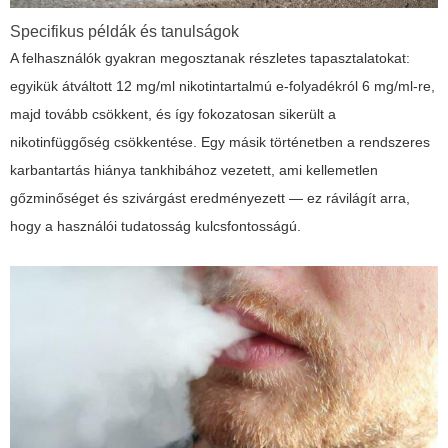
Specifikus példák és tanulságok
A felhasználók gyakran megosztanak részletes tapasztalatokat:
egyikük átváltott 12 mg/ml nikotintartalmú e-folyadékról 6 mg/ml-re,
majd tovább csökkent, és így fokozatosan sikerült a
nikotinfüggőség csökkentése. Egy másik történetben a rendszeres
karbantartás hiánya tankhibához vezetett, ami kellemetlen
gőzminőséget és szivárgást eredményezett — ez rávilágít arra,
hogy a használói tudatosság kulcsfontosságú.