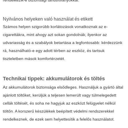
Nyilvános helyeken való használat és etikett
Számos helyen szigorúbb korlátozások vonatkoznak az e-
cigarettákra, mint ahogy azt sokan gondolnák; ilyenkor az
udvariasság és a szabályok betartása a legfontosabb: kérdezzünk
rá, használható-e egy adott térben az eszköz, és tartsuk
tiszteletben mások komfortérzetét.
Technikai tippek: akkumulátorok és töltés
Az akkumulátorok biztonsága elsődleges. Használjuk a gyártó által
ajánlott töltőket, kerüljük a teljesen lemerült vagy túlmelegedett
cellák töltését, és soha ne hagyjuk az eszközt felügyelet nélkül
töltőn. A korszerű készülékek beépített védelmi rendszerekkel
rendelkeznek, de ezek sem helyettesítik a felelős használatot.