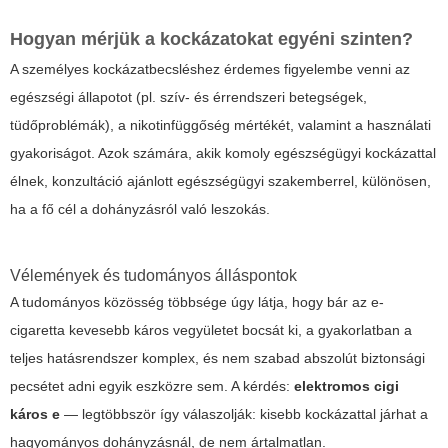
Hogyan mérjük a kockázatokat egyéni szinten?
A személyes kockázatbecsléshez érdemes figyelembe venni az
egészségi állapotot (pl. szív- és érrendszeri betegségek,
tüdőproblémák), a nikotinfüggőség mértékét, valamint a használati
gyakoriságot. Azok számára, akik komoly egészségügyi kockázattal
élnek, konzultáció ajánlott egészségügyi szakemberrel, különösen,
ha a fő cél a dohányzásról való leszokás.
Vélemények és tudományos álláspontok
A tudományos közösség többsége úgy látja, hogy bár az e-
cigaretta kevesebb káros vegyületet bocsát ki, a gyakorlatban a
teljes hatásrendszer komplex, és nem szabad abszolút biztonsági
pecsétet adni egyik eszközre sem. A kérdés:
elektromos cigi
káros e
— legtöbbször így válaszolják: kisebb kockázattal járhat a
hagyományos dohányzásnál, de nem ártalmatlan.