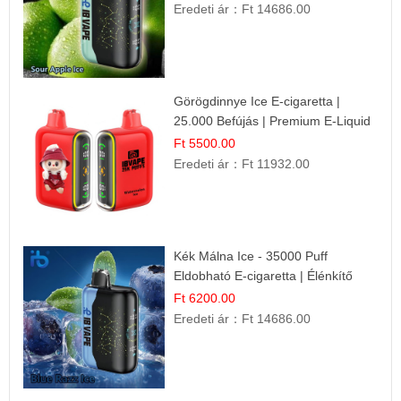
Eredeti ár：
Ft 14686.00
Görögdinnye Ice E-cigaretta |
25.000 Befújás | Premium E-Liquid
Ft 5500.00
Eredeti ár：
Ft 11932.00
Kék Málna Ice - 35000 Puff
Eldobható E-cigaretta | Élénkítő
Gyümölcsös Frissesség!
Ft 6200.00
Eredeti ár：
Ft 14686.00