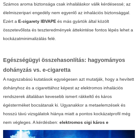
Számos aroma biztonsága csak inhaláláskor válik kérdésessé; az
élelmiszeripari engedély nem egyenlő az inhalációs biztonsággal.
Ezért a
E-cigarety IBVAPE
és más gyártók által közölt
összetevőlista és teszteredmények áttekintése fontos lépés lehet a
kockázatminimalizálás felé.
Egészségügyi összehasonlítás: hagyományos
dohányzás vs. e-cigaretta
A nagyszabású kutatások egységesen azt mutatják, hogy a hevített
dohányhoz és a cigarettához képest az elektromos inhalációs
rendszerek általában kevesebb ismert rákkeltő és káros
égésterméket bocsátanak ki. Ugyanakkor a metaelemzések és
hosszú távú vizsgálatok hiánya miatt a pontos kockázatprofil még
nem végleges. A kérdésben:
elektromos cigi káros e