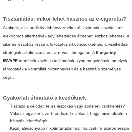
Tisztánlátás: mikor lehet hasznos az e-cigaretta?
Azoknak, akik addiktív dohánytermékekről kívánnak leszokni, az
elektromos alternatívák egy lehetséges átmeneti eszköz lehetnek. A
sikeres leszokás része a fokozatos nikotincsökkentés, a viselkedési
stratégiák alkalmazása és az orvosi támogatás. A
E-cigarety
IBVAPE
termékek között is találhatóak olyan megoldások, amelyek
támogatják a kontrollált nikotinbevitelt és a használó személyes
céljait.
Gyakorlati útmutató a kezdőknek
Tisztázd a célodat: teljes leszokás vagy átmeneti csökkentés?
Válassz egyszerű, zárt rendszert elsőként, hogy minimalizáld a
hibázás lehetőségét.
Kezdj alacsonyabb nikotintartalommal, ha csak rá akarod érezni