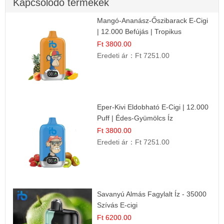
Kapcsolódó termékek
Mangó-Ananász-Őszibarack E-Cigi
| 12.000 Befújás | Tropikus
Gyümölcs Íz
Ft 3800.00
Eredeti ár：
Ft 7251.00
Eper-Kivi Eldobható E-Cigi | 12.000
Puff | Édes-Gyümölcs Íz
Ft 3800.00
Eredeti ár：
Ft 7251.00
Savanyú Almás Fagylalt Íz - 35000
Szívás E-cigi
Ft 6200.00