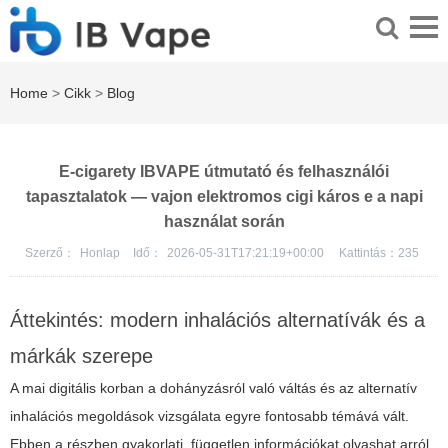
Home
>
Cikk
>
Blog
E-cigarety IBVAPE útmutató és felhasználói
tapasztalatok — vajon elektromos cigi káros e a napi
használat során
Szerző：
Honlap
Idő：
2026-05-31T17:21:19+00:00
Kattintás：
235
Áttekintés: modern inhalációs alternatívák és a
márkák szerepe
A mai digitális korban a dohányzásról való váltás és az alternatív
inhalációs megoldások vizsgálata egyre fontosabb témává vált.
Ebben a részben gyakorlati, független információkat olvashat arról,