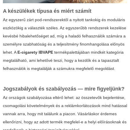
A készülékek típusa és miért számít
Az egyszerű zárt pod-rendszerektől a nyitott tankokig és moduláris
eszközökig a választék széles. Az egyszerűbb rendszerek kezelése
kevésbé hibalehetőséget ad, míg a haladó felhasználók számára a
személyre szabhatóság és a teljesítmény finomhangolása előnyös
lehet. A
E-cigarety IBVAPE
termékpalettájában mindkét kategória
megtalálható, ami lehetővé teszi, hogy a kezdők és a tapasztalt
felhasználók is megtalálják a számukra megfelelő megoldást.
Jogszabályok és szabályozás — mire figyeljünk?
Az országok szabályozása eltérő lehet: az összetevők bejelentése,
csomagolási követelmények és a reklámkorlátozások mind hatással
vannak arra, hogy mit találunk a piacon. Vásárláskor érdemes
ellenőrizni, hogy az adott termék megfelel-e a helyi előírásoknak és
rendelkezik-e biztonsági tanúsítványokkal.