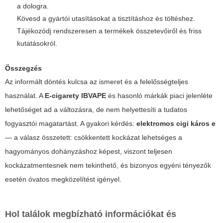
a dologra.
Kövesd a gyártói utasításokat a tisztításhoz és töltéshez.
Tájékozódj rendszeresen a termékek összetevőiről és friss
kutatásokról.
Összegzés
Az informált döntés kulcsa az ismeret és a felelősségteljes
használat. A
E-cigarety IBVAPE
és hasonló márkák piaci jelenléte
lehetőséget ad a változásra, de nem helyettesíti a tudatos
fogyasztói magatartást. A gyakori kérdés:
elektromos cigi káros e
— a válasz összetett: csökkentett kockázat lehetséges a
hagyományos dohányzáshoz képest, viszont teljesen
kockázatmentesnek nem tekinthető, és bizonyos egyéni tényezők
esetén óvatos megközelítést igényel.
Hol találok megbízható információkat és