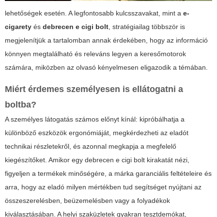
lehetőségek esetén. A legfontosabb kulcsszavakat, mint a
e-
cigarety
és
debrecen e cigi bolt
, stratégiailag többször is
megjelenítjük a tartalomban annak érdekében, hogy az információ
könnyen megtalálható és releváns legyen a keresőmotorok
számára, miközben az olvasó kényelmesen eligazodik a témában.
Miért érdemes személyesen is ellátogatni a
boltba?
A személyes látogatás számos előnyt kínál: kipróbálhatja a
különböző eszközök ergonómiáját, megkérdezheti az eladót
technikai részletekről, és azonnal megkapja a megfelelő
kiegészítőket. Amikor egy
debrecen e cigi bolt
kirakatát nézi,
figyeljen a termékek minőségére, a márka garanciális feltételeire és
arra, hogy az eladó milyen mértékben tud segítséget nyújtani az
összeszerelésben, beüzemelésben vagy a folyadékok
kiválasztásában. A helyi szaküzletek gyakran tesztdemókat,