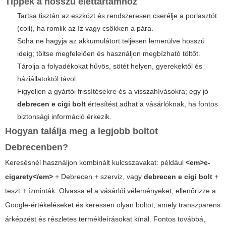
Tippek a hosszú élettartamhoz
Tartsa tisztán az eszközt és rendszeresen cserélje a porlasztót
(coil), ha romlik az íz vagy csökken a pára.
Soha ne hagyja az akkumulátort teljesen lemerülve hosszú
ideig; töltse megfelelően és használjon megbízható töltőt.
Tárolja a folyadékokat hűvös, sötét helyen, gyerekektől és
háziállatoktól távol.
Figyeljen a gyártói frissítésekre és a visszahívásokra; egy jó
debrecen e cigi bolt
értesítést adhat a vásárlóknak, ha fontos
biztonsági információ érkezik.
Hogyan találja meg a legjobb boltot
Debrecenben?
Keresésnél használjon kombinált kulcsszavakat: például
<em>
e-
cigarety
</em>
+ Debrecen + szerviz, vagy
debrecen e cigi bolt
+
teszt + ízminták. Olvassa el a vásárlói véleményeket, ellenőrizze a
Google-értékeléseket és keressen olyan boltot, amely transzparens
árképzést és részletes termékleírásokat kínál. Fontos továbbá,