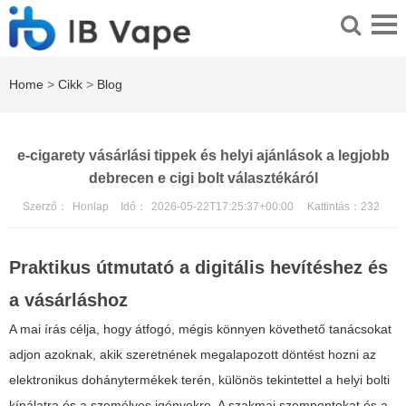
Home
>
Cikk
>
Blog
e-cigarety vásárlási tippek és helyi ajánlások a legjobb
debrecen e cigi bolt választékáról
Szerző：
Honlap
Idő：
2026-05-22T17:25:37+00:00
Kattintás：
232
Praktikus útmutató a digitális hevítéshez és
a vásárláshoz
A mai írás célja, hogy átfogó, mégis könnyen követhető tanácsokat
adjon azoknak, akik szeretnének megalapozott döntést hozni az
elektronikus dohánytermékek terén, különös tekintettel a helyi bolti
kínálatra és a személyes igényekre. A szakmai szempontokat és a