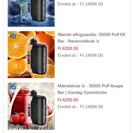
Eredeti ár：
Ft 14686.00
Állandó elfogyasztás: 35000 Puff Elf
Bar - Narancslekvár íz
Ft 6200.00
Eredeti ár：
Ft 14686.00
Málnalekvár Íz - 35000 Puff Ibvape
Bar | Gazdag Gyümölcsös
Ízélmény!
Ft 6200.00
Eredeti ár：
Ft 14686.00