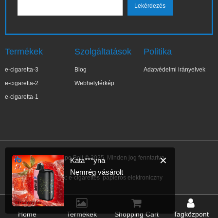
Termékek
Szolgáltatások
Politika
e-cigaretta-3
Blog
Adatvédelmi irányelvek
e-cigaretta-2
Webhelytérkép
e-cigaretta-1
IBVape Bolt © 2025. Minden jog fenntartva.
✕
Kata***yna
Nemrég vásárolt
Link:
e-cigarettes
papieros elektroniczny
Home
Termékek
Shopping Cart
Tagközpont