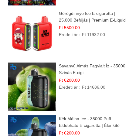
Görögdinnye Ice E-cigaretta |
25.000 Befújás | Premium E-Liquid
Ft 5500.00
Eredeti ár：
Ft 11932.00
Savanyú Almás Fagylalt Íz - 35000
Szívás E-cigi
Ft 6200.00
Eredeti ár：
Ft 14686.00
Kék Málna Ice - 35000 Puff
Eldobható E-cigaretta | Élénkítő
Gyümölcsös Frissesség!
Ft 6200.00