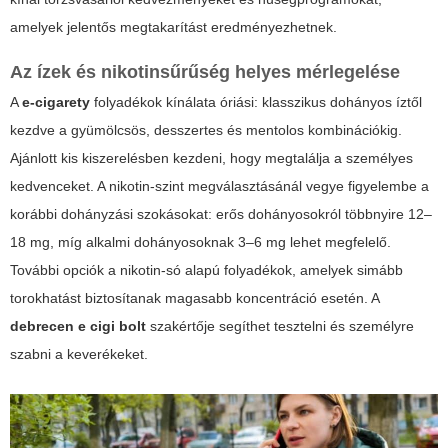
amelyek jelentős megtakarítást eredményezhetnek.
Az ízek és nikotinsűrűség helyes mérlegelése
A
e-cigarety
folyadékok kínálata óriási: klasszikus dohányos íztől
kezdve a gyümölcsös, desszertes és mentolos kombinációkig.
Ajánlott kis kiszerelésben kezdeni, hogy megtalálja a személyes
kedvenceket. A nikotin-szint megválasztásánál vegye figyelembe a
korábbi dohányzási szokásokat: erős dohányosokról többnyire 12–
18 mg, míg alkalmi dohányosoknak 3–6 mg lehet megfelelő.
További opciók a nikotin-só alapú folyadékok, amelyek simább
torokhatást biztosítanak magasabb koncentráció esetén. A
debrecen e cigi bolt
szakértője segíthet tesztelni és személyre
szabni a keverékeket.