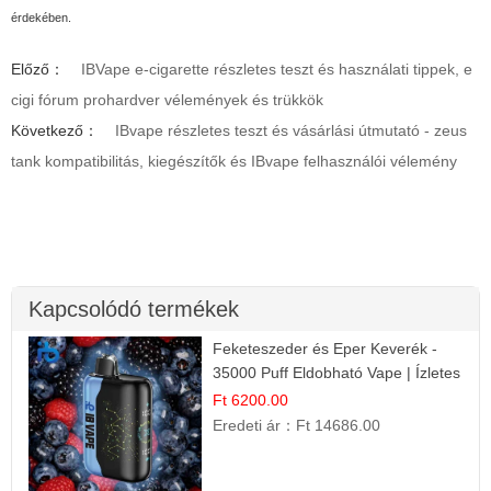
érdekében.
Előző：
IBVape e-cigarette részletes teszt és használati tippek, e
cigi fórum prohardver vélemények és trükkök
Következő：
IBvape részletes teszt és vásárlási útmutató - zeus
tank kompatibilitás, kiegészítők és IBvape felhasználói vélemény
Kapcsolódó termékek
Feketeszeder és Eper Keverék -
35000 Puff Eldobható Vape | Ízletes
Gyümölcsökombináció!
Ft 6200.00
Eredeti ár：
Ft 14686.00