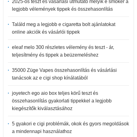
2025-ös teszt és vásárlási útmutató melyik e smoker a
legjobb vélemények tippek és összehasonlítás
Találd meg a legjobb e cigaretta bolt ajánlatokat
online akciók és vásárlói tippek
eleaf melo 300 részletes vélemény és teszt - ár,
teljesítmény és tippek a beüzemeléshez
35000 Züge Vapes összehasonlítás és vásárlási
tanácsok az e cigi shop kínálatából
joyetech ego aio box teljes körű teszt és
összehasonlítás gyakorlati tippekkel a legjobb
kiegészítők kiválasztásához
5 gyakori e cigi problémák, okok és gyors megoldások
a mindennapi használathoz