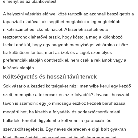
élményt és az utánkövetést.
A helyszíni vásárlás előnyei közé tartozik az azonnali beszélgetés a
tapasztalt eladóval, aki segíthet megtalálni a legmegfelelőbb
nikotinszintet és ízkombinációt. A kísérleti szettek és a
tesztpatronok lehetővé teszik, hogy kóstolja meg a különböző
ízeket anélkül, hogy egy nagyobb mennyiséget vásárolna elsőre.
Ez különösen fontos, mert az ízek és állagok személyes
preferenciák alapján dönthetők el, nem csak a reklámok vagy a
leírások alapján.
Költségvetés és hosszú távú tervek
Sok vásárló a kezdeti költségeket nézi: mennyibe kerül egy kezdő
szett, mennyibe a tekercsek és az e-folyadék? Javasolt hosszabb
távon is számolni: egy jó minőségű eszköz kezdeti beruházása
megtérülhet, ha kisebb a folyadék- és porlasztócserék miatti
hulladék. Emellett figyelembe kell venni a garanciális és
szervizköltségeket is. Egy neves
debrecen e cigi bolt
gyakran
kínál törzsvásárlói kedvezményeket és hűségprogramokat,