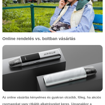
Online rendelés vs. boltban vásárlás
Az online vásárlás kényelmes és gyakran olcsóbb, főleg, ha akciós
csomagokat vagy ritkább alkatrészeket keres. Ugyanakkor a