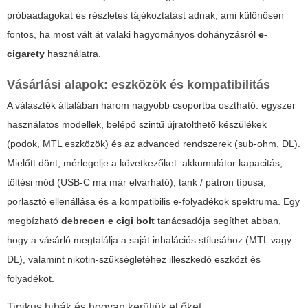
próbaadagokat és részletes tájékoztatást adnak, ami különösen
fontos, ha most vált át valaki hagyományos dohányzásról
e-
cigarety
használatra.
Vásárlási alapok: eszközök és kompatibilitás
A választék általában három nagyobb csoportba osztható: egyszer
használatos modellek, belépő szintű újratölthető készülékek
(podok, MTL eszközök) és az advanced rendszerek (sub-ohm, DL).
Mielőtt dönt, mérlegelje a következőket: akkumulátor kapacitás,
töltési mód (USB-C ma már elvárható), tank / patron típusa,
porlasztó ellenállása és a kompatibilis e-folyadékok spektruma. Egy
megbízható
debrecen e cigi bolt
tanácsadója segíthet abban,
hogy a vásárló megtalálja a saját inhalációs stílusához (MTL vagy
DL), valamint nikotin-szükségletéhez illeszkedő eszközt és
folyadékot.
Tipikus hibák és hogyan kerüljük el őket