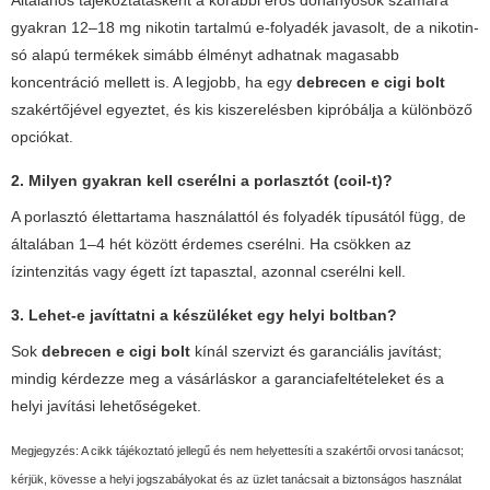
Általános tájékoztatásként a korábbi erős dohányosok számára
gyakran 12–18 mg nikotin tartalmú e-folyadék javasolt, de a nikotin-
só alapú termékek simább élményt adhatnak magasabb
koncentráció mellett is. A legjobb, ha egy
debrecen e cigi bolt
szakértőjével egyeztet, és kis kiszerelésben kipróbálja a különböző
opciókat.
2. Milyen gyakran kell cserélni a porlasztót (coil-t)?
A porlasztó élettartama használattól és folyadék típusától függ, de
általában 1–4 hét között érdemes cserélni. Ha csökken az
ízintenzitás vagy égett ízt tapasztal, azonnal cserélni kell.
3. Lehet-e javíttatni a készüléket egy helyi boltban?
Sok
debrecen e cigi bolt
kínál szervizt és garanciális javítást;
mindig kérdezze meg a vásárláskor a garanciafeltételeket és a
helyi javítási lehetőségeket.
Megjegyzés: A cikk tájékoztató jellegű és nem helyettesíti a szakértői orvosi tanácsot;
kérjük, kövesse a helyi jogszabályokat és az üzlet tanácsait a biztonságos használat