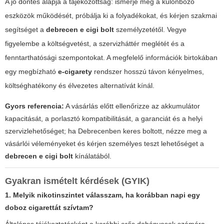
A jó döntés alapja a tájékozottság: ismerje meg a különböző
eszközök működését, próbálja ki a folyadékokat, és kérjen szakmai
segítséget a
debrecen e cigi bolt
személyzetétől. Vegye
figyelembe a költségvetést, a szervizháttér meglétét és a
fenntarthatósági szempontokat. A megfelelő információk birtokában
egy megbízható
e-cigarety
rendszer hosszú távon kényelmes,
költséghatékony és élvezetes alternatívát kínál.
Gyors referencia:
A vásárlás előtt ellenőrizze az akkumulátor
kapacitását, a porlasztó kompatibilitását, a garanciát és a helyi
szervizlehetőséget; ha Debrecenben keres boltott, nézze meg a
vásárlói véleményeket és kérjen személyes teszt lehetőséget a
debrecen e cigi bolt
kínálatából.
Gyakran ismételt kérdések (GYIK)
1. Melyik nikotinszintet válasszam, ha korábban napi egy
doboz cigarettát szívtam?