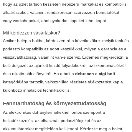
hogy az üzlet tartson készleten népszerű márkákat és kompatibilis
alkatrészeket, valamint rendszeresen szervezzen bemutatókat
vagy workshopokat, ahol gyakorlati tippeket lehet kapni.
Mit kérdezzen vásárláskor?
Amikor belép a boltba, kérdezzen rá a következőkre: melyik tank és
porlasztó kompatibilis az adott készülékkel, milyen a garancia és a
visszaválthatóság, valamint van-e szerviz. Érdemes megkérdezni a
bolti dolgozót az ajánlott kezdő folyadékokról, az ízkombinációkról
és a nikotin-sók előnyeiről. Ha a bolt a
debrecen e cigi bolt
kategóriájába tartozik, valószínűleg részletes tájékoztatást kap a
különböző inhalációs technikákról is.
Fenntarthatóság és környezettudatosság
Az elektronikus dohánytermékeknél fontos szempont a
hulladékkezelés: az elhasznált porlasztófejeket és az
akkumulátorokat megfelelően kell leadni. Kérdezze meg a boltot,