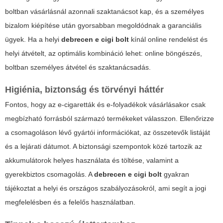
boltban vásárlásnál azonnali szaktanácsot kap, és a személyes
bizalom kiépítése után gyorsabban megoldódnak a garanciális
ügyek. Ha a helyi
debrecen e cigi bolt
kínál online rendelést és
helyi átvételt, az optimális kombináció lehet: online böngészés,
boltban személyes átvétel és szaktanácsadás.
Higiénia, biztonság és törvényi háttér
Fontos, hogy az e-cigaretták és e-folyadékok vásárlásakor csak
megbízható forrásból származó termékeket válasszon. Ellenőrizze
a csomagoláson lévő gyártói információkat, az összetevők listáját
és a lejárati dátumot. A biztonsági szempontok közé tartozik az
akkumulátorok helyes használata és töltése, valamint a
gyerekbiztos csomagolás. A
debrecen e cigi bolt
gyakran
tájékoztat a helyi és országos szabályozásokról, ami segít a jogi
megfelelésben és a felelős használatban.