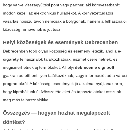
hogy van-e visszagyűjtési pont vagy partner, aki környezetbarát
módon kezeli az elektronikus hulladékot. A környezettudatos
vásárlás hosszú távon nemcsak a bolygónak, hanem a felhasználói
közösség hírnevének is jót tesz.
Helyi közösségek és események Debrecenben
Debrecenben több olyan közösség és esemény létezik, ahol a
e-
cigarety
felhasználók találkozhatnak, eszmét cserélhetnek, és
megismerhetnek új termékeket. A helyi
debrecen e cigi bolt
gyakran ad otthont ilyen találkozóknak, vagy információt ad a városi
programokról. A közösségi események jó alkalmat nyújtanak arra,
hogy kipróbáljunk új ízösszetételeket és tapasztalatokat osszunk
meg más felhasználókkal.
Összegzés — hogyan hozhat megalapozott
döntést?