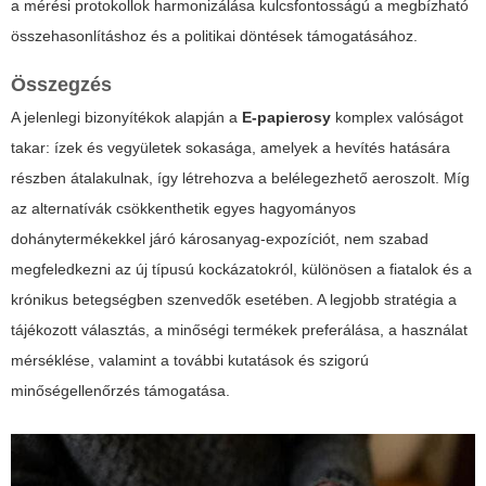
a mérési protokollok harmonizálása kulcsfontosságú a megbízható
összehasonlításhoz és a politikai döntések támogatásához.
Összegzés
A jelenlegi bizonyítékok alapján a
E-papierosy
komplex valóságot
takar: ízek és vegyületek sokasága, amelyek a hevítés hatására
részben átalakulnak, így létrehozva a belélegezhető aeroszolt. Míg
az alternatívák csökkenthetik egyes hagyományos
dohánytermékekkel járó károsanyag-expozíciót, nem szabad
megfeledkezni az új típusú kockázatokról, különösen a fiatalok és a
krónikus betegségben szenvedők esetében. A legjobb stratégia a
tájékozott választás, a minőségi termékek preferálása, a használat
mérséklése, valamint a további kutatások és szigorú
minőségellenőrzés támogatása.