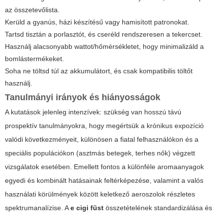
az összetevőlista.
Kerüld a gyanús, házi készítésű vagy hamisított patronokat.
Tartsd tisztán a porlasztót, és cseréld rendszeresen a tekercset.
Használj alacsonyabb wattot/hőmérsékletet, hogy minimalizáld a
bomlástermékeket.
Soha ne töltsd túl az akkumulátort, és csak kompatibilis töltőt
használj.
Tanulmányi irányok és hiányosságok
A kutatások jelenleg intenzívek: szükség van hosszú távú
prospektív tanulmányokra, hogy megértsük a krónikus expozíció
valódi következményeit, különösen a fiatal felhasználókon és a
speciális populációkon (asztmás betegek, terhes nők) végzett
vizsgálatok esetében. Emellett fontos a különféle aromaanyagok
egyedi és kombinált hatásainak feltérképezése, valamint a valós
használati körülmények között keletkező aeroszolok részletes
spektrumanalízise. A
e cigi füst
összetételének standardizálása és