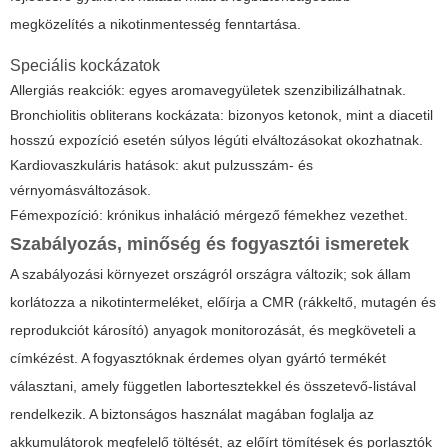
megközelítés a nikotinmentesség fenntartása.
Speciális kockázatok
Allergiás reakciók: egyes aromavegyületek szenzibilizálhatnak.
Bronchiolitis obliterans kockázata: bizonyos ketonok, mint a diacetil
hosszú expozíció esetén súlyos légúti elváltozásokat okozhatnak.
Kardiovaszkuláris hatások: akut pulzusszám- és
vérnyomásváltozások.
Fémexpozíció: krónikus inhaláció mérgező fémekhez vezethet.
Szabályozás, minőség és fogyasztói ismeretek
A szabályozási környezet országról országra változik; sok állam
korlátozza a nikotintermeléket, előírja a CMR (rákkeltő, mutagén és
reprodukciót károsító) anyagok monitorozását, és megköveteli a
címkézést. A fogyasztóknak érdemes olyan gyártó termékét
választani, amely független labortesztekkel és összetevő-listával
rendelkezik. A biztonságos használat magában foglalja az
akkumulátorok megfelelő töltését, az előírt tömítések és porlasztók