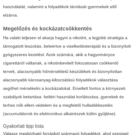
használatát, valamint a folyadékok tárolását gyermekek elől
elzárva.
Megelőzés és kockázatcsökkentés
Ha valaki teljesen el akarja hagyni a nikotint, a legjobb stratégia a
támogatott leszokás, beleértve a viselkedésterápiát és a bizonyított
gyógyszeres kezelést. Azok számára, akik a hagyományos
cigarettáról váltanak, a nikotinbevitelt fokozatosan csökkentő
tervek, alacsonyabb hőmérsékletű készülékek és bizonyítottan
alacsonyabb károsanyag-kibocsátású folyadékok választása
segíthet mérsékelni a kockázatokat. Emellett fontos a környezeti
szabályok betartása: beltéri használat korlátozása, gyerekek és
terhes nők elleni védelem és a megfelelő hulladékkezelés
(accumulátorok és elektronikus alkatrészek külön gyűjtése).
Gyakorlati tipp lista
Válassz megbízható forrásból származó folyadékot, ahol szerepel