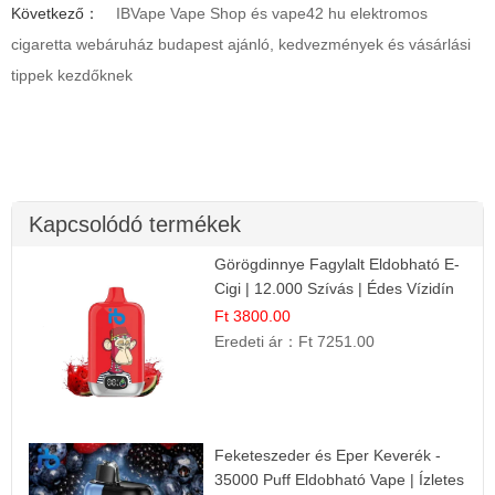
Következő：
IBVape Vape Shop és vape42 hu elektromos
cigaretta webáruház budapest ajánló, kedvezmények és vásárlási
tippek kezdőknek
Kapcsolódó termékek
Görögdinnye Fagylalt Eldobható E-
Cigi | 12.000 Szívás | Édes Vízidín
Íz
Ft 3800.00
Eredeti ár：
Ft 7251.00
Feketeszeder és Eper Keverék -
35000 Puff Eldobható Vape | Ízletes