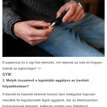
E-papierosy és e cigi füst elemzés, mit rejtenek az ízek és hogyan
hatnak az egészségre" />
GYIK
1. Melyik összetevő a leginkább aggályos az ízesített
folyadékokban?
A diacetil és hasonló ketonok hosszú távú belégzése kapcsán
merültek fel legsúlyosabb légúti aggályok; bár az élelmiszerben
biztonságosak lehetnek, belégzés esetén nem feltétlenül