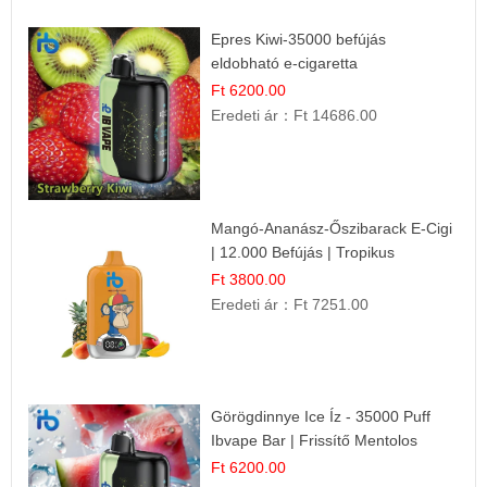
Epres Kiwi-35000 befújás
eldobható e-cigaretta
Ft 6200.00
Eredeti ár：
Ft 14686.00
Mangó-Ananász-Őszibarack E-Cigi
| 12.000 Befújás | Tropikus
Gyümölcs Íz
Ft 3800.00
Eredeti ár：
Ft 7251.00
Görögdinnye Ice Íz - 35000 Puff
Ibvape Bar | Frissítő Mentolos
Élmény!
Ft 6200.00