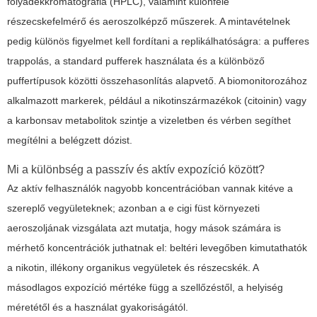
folyadékkromatográfia (HPLC), valamint különféle
részecskefelmérő és aeroszolképző műszerek. A mintavételnek
pedig különös figyelmet kell fordítani a replikálhatóságra: a pufferes
trappolás, a standard pufferek használata és a különböző
puffertípusok közötti összehasonlítás alapvető. A biomonitorozához
alkalmazott markerek, például a nikotinszármazékok (citoinin) vagy
a karbonsav metabolitok szintje a vizeletben és vérben segíthet
megítélni a belégzett dózist.
Mi a különbség a passzív és aktív expozíció között?
Az aktív felhasználók nagyobb koncentrációban vannak kitéve a
szereplő vegyületeknek; azonban a
e cigi füst
környezeti
aeroszoljának vizsgálata azt mutatja, hogy mások számára is
mérhető koncentrációk juthatnak el: beltéri levegőben kimutathatók
a nikotin, illékony organikus vegyületek és részecskék. A
másodlagos expozíció mértéke függ a szellőzéstől, a helyiség
méretétől és a használat gyakoriságától.