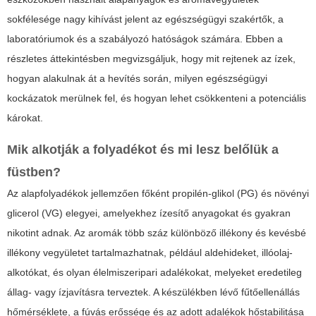
sokfélesége nagy kihívást jelent az egészségügyi szakértők, a
laboratóriumok és a szabályozó hatóságok számára. Ebben a
részletes áttekintésben megvizsgáljuk, hogy mit rejtenek az ízek,
hogyan alakulnak át a hevítés során, milyen egészségügyi
kockázatok merülnek fel, és hogyan lehet csökkenteni a potenciális
károkat.
Mik alkotják a folyadékot és mi lesz belőlük a
füstben?
Az alapfolyadékok jellemzően főként propilén-glikol (PG) és növényi
glicerol (VG) elegyei, amelyekhez ízesítő anyagokat és gyakran
nikotint adnak. Az aromák több száz különböző illékony és kevésbé
illékony vegyületet tartalmazhatnak, például aldehideket, illóolaj-
alkotókat, és olyan élelmiszeripari adalékokat, melyeket eredetileg
állag- vagy ízjavításra terveztek. A készülékben lévő fűtőellenállás
hőmérséklete, a fúvás erőssége és az adott adalékok hőstabilitása