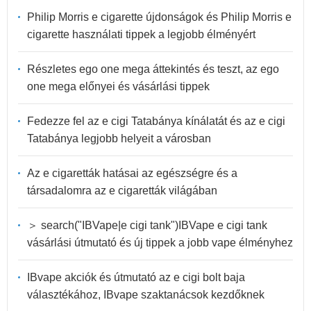
Philip Morris e cigarette újdonságok és Philip Morris e
cigarette használati tippek a legjobb élményért
Részletes ego one mega áttekintés és teszt, az ego
one mega előnyei és vásárlási tippek
Fedezze fel az e cigi Tatabánya kínálatát és az e cigi
Tatabánya legjobb helyeit a városban
Az e cigaretták hatásai az egészségre és a
társadalomra az e cigaretták világában
＞ search("IBVape|e cigi tank")IBVape e cigi tank
vásárlási útmutató és új tippek a jobb vape élményhez
IBvape akciók és útmutató az e cigi bolt baja
választékához, IBvape szaktanácsok kezdőknek