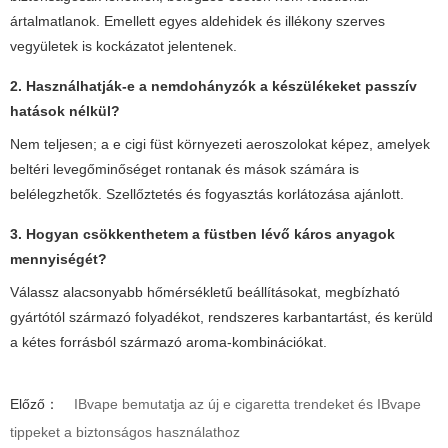
ártalmatlanok. Emellett egyes aldehidek és illékony szerves
vegyületek is kockázatot jelentenek.
2. Használhatják-e a nemdohányzók a készülékeket passzív
hatások nélkül?
Nem teljesen; a
e cigi füst
környezeti aeroszolokat képez, amelyek
beltéri levegőminőséget rontanak és mások számára is
belélegzhetők. Szellőztetés és fogyasztás korlátozása ajánlott.
3. Hogyan csökkenthetem a füstben lévő káros anyagok
mennyiségét?
Válassz alacsonyabb hőmérsékletű beállításokat, megbízható
gyártótól származó folyadékot, rendszeres karbantartást, és kerüld
a kétes forrásból származó aroma-kombinációkat.
Előző：
IBvape bemutatja az új e cigaretta trendeket és IBvape
tippeket a biztonságos használathoz