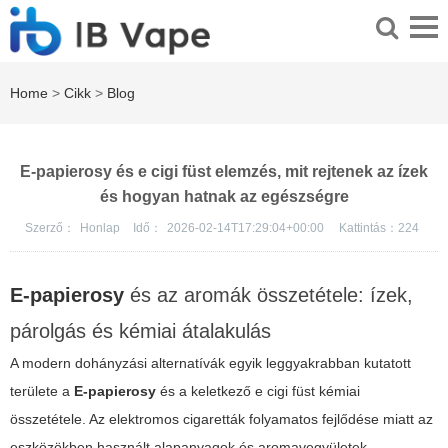
Home
>
Cikk
>
Blog
E-papierosy és e cigi füst elemzés, mit rejtenek az ízek
és hogyan hatnak az egészségre
Szerző：
Honlap
Idő：
2026-02-14T17:29:04+00:00
Kattintás：
224
E-papierosy
és az aromák összetétele: ízek,
párolgás és kémiai átalakulás
A modern dohányzási alternatívák egyik leggyakrabban kutatott
területe a
E-papierosy
és a keletkező
e cigi füst
kémiai
összetétele. Az elektromos cigaretták folyamatos fejlődése miatt az
eszközökben használt alapanyagok és aromavegyületek