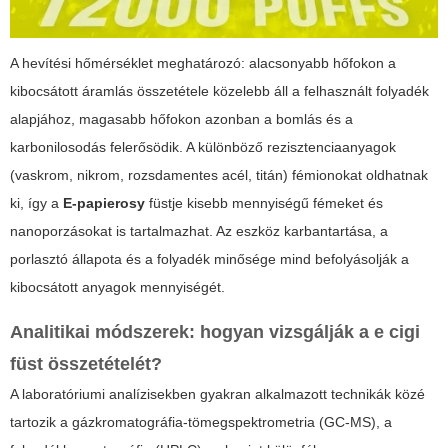
A hevítési hőmérséklet meghatározó: alacsonyabb hőfokon a
kibocsátott áramlás összetétele közelebb áll a felhasznált folyadék
alapjához, magasabb hőfokon azonban a bomlás és a
karbonilosodás felerősödik. A különböző rezisztenciaanyagok
(vaskrom, nikrom, rozsdamentes acél, titán) fémionokat oldhatnak
ki, így a
E-papierosy
füstje kisebb mennyiségű fémeket és
nanoporzásokat is tartalmazhat. Az eszköz karbantartása, a
porlasztó állapota és a folyadék minősége mind befolyásolják a
kibocsátott anyagok mennyiségét.
Analitikai módszerek: hogyan vizsgálják a
e cigi
füst
összetételét?
A laboratóriumi analízisekben gyakran alkalmazott technikák közé
tartozik a gázkromatográfia-tömegspektrometria (GC-MS), a