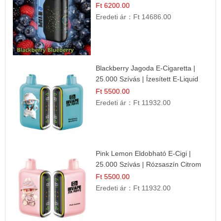
Gyümölcsökombináció!
Ft 6200.00
Eredeti ár：
Ft 14686.00
Blackberry Jagoda E-Cigaretta |
25.000 Szívás | Ízesített E-Liquid
Ft 5500.00
Eredeti ár：
Ft 11932.00
Pink Lemon Eldobható E-Cigi |
25.000 Szívás | Rózsaszín Citrom
Íz
Ft 5500.00
Eredeti ár：
Ft 11932.00