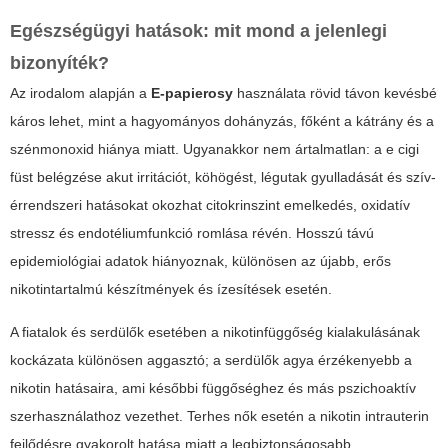
Egészségügyi hatások: mit mond a jelenlegi
bizonyíték?
Az irodalom alapján a
E-papierosy
használata rövid távon kevésbé
káros lehet, mint a hagyományos dohányzás, főként a kátrány és a
szénmonoxid hiánya miatt. Ugyanakkor nem ártalmatlan: a
e cigi
füst
belégzése akut irritációt, köhögést, légutak gyulladását és szív-
érrendszeri hatásokat okozhat citokrinszint emelkedés, oxidatív
stressz és endotéliumfunkció romlása révén. Hosszú távú
epidemiológiai adatok hiányoznak, különösen az újabb, erős
nikotintartalmú készítmények és ízesítések esetén.
A fiatalok és serdülők esetében a nikotinfüggőség kialakulásának
kockázata különösen aggasztó; a serdülők agya érzékenyebb a
nikotin hatásaira, ami későbbi függőséghez és más pszichoaktív
szerhasználathoz vezethet. Terhes nők esetén a nikotin intrauterin
fejlődésre gyakorolt hatása miatt a legbiztonságosabb