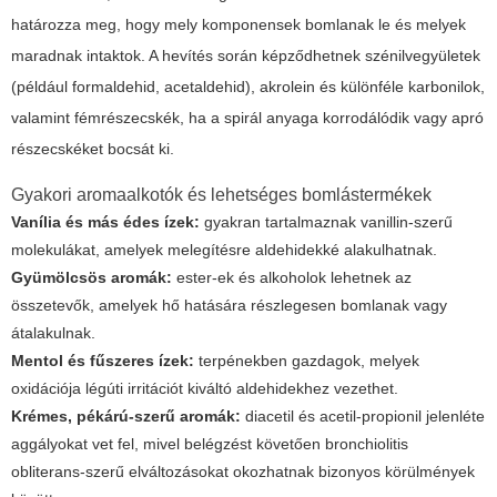
határozza meg, hogy mely komponensek bomlanak le és melyek
maradnak intaktok. A hevítés során képződhetnek szénilvegyületek
(például formaldehid, acetaldehid), akrolein és különféle karbonilok,
valamint fémrészecskék, ha a spirál anyaga korrodálódik vagy apró
részecskéket bocsát ki.
Gyakori aromaalkotók és lehetséges bomlástermékek
Vanília és más édes ízek:
gyakran tartalmaznak vanillin-szerű
molekulákat, amelyek melegítésre aldehidekké alakulhatnak.
Gyümölcsös aromák:
ester-ek és alkoholok lehetnek az
összetevők, amelyek hő hatására részlegesen bomlanak vagy
átalakulnak.
Mentol és fűszeres ízek:
terpénekben gazdagok, melyek
oxidációja légúti irritációt kiváltó aldehidekhez vezethet.
Krémes, pékárú-szerű aromák:
diacetil és acetil-propionil jelenléte
aggályokat vet fel, mivel belégzést követően bronchiolitis
obliterans-szerű elváltozásokat okozhatnak bizonyos körülmények