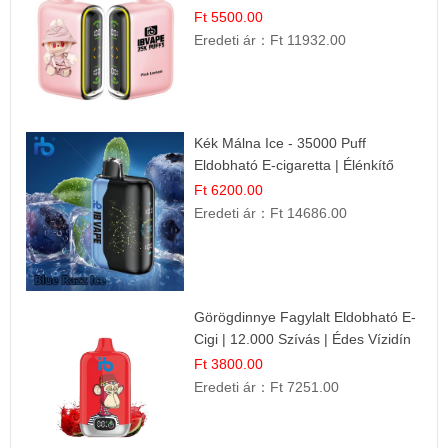
Íz
Ft 5500.00
Eredeti ár：
Ft 11932.00
Kék Málna Ice - 35000 Puff
Eldobható E-cigaretta | Élénkítő
Gyümölcsös Frissesség!
Ft 6200.00
Eredeti ár：
Ft 14686.00
Görögdinnye Fagylalt Eldobható E-
Cigi | 12.000 Szívás | Édes Vízidín
Íz
Ft 3800.00
Eredeti ár：
Ft 7251.00