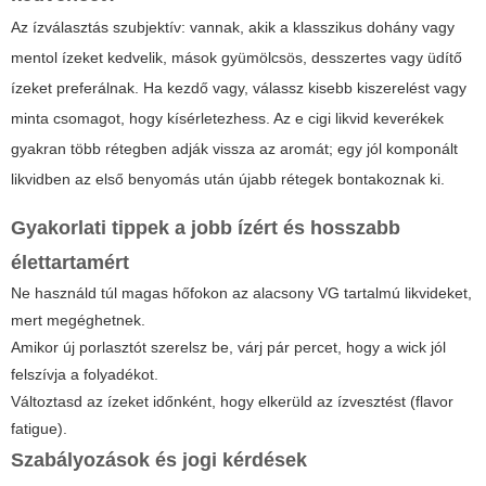
Az ízválasztás szubjektív: vannak, akik a klasszikus dohány vagy
mentol ízeket kedvelik, mások gyümölcsös, desszertes vagy üdítő
ízeket preferálnak. Ha kezdő vagy, válassz kisebb kiszerelést vagy
minta csomagot, hogy kísérletezhess. Az
e cigi likvid
keverékek
gyakran több rétegben adják vissza az aromát; egy jól komponált
likvidben az első benyomás után újabb rétegek bontakoznak ki.
Gyakorlati tippek a jobb ízért és hosszabb
élettartamért
Ne használd túl magas hőfokon az alacsony VG tartalmú likvideket,
mert megéghetnek.
Amikor új porlasztót szerelsz be, várj pár percet, hogy a wick jól
felszívja a folyadékot.
Változtasd az ízeket időnként, hogy elkerüld az ízvesztést (flavor
fatigue).
Szabályozások és jogi kérdések