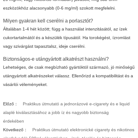
eszközökhöz alacsonyabb (0-6 mg/ml) szokott megfelelni.
Milyen gyakran kell cserélni a porlasztót?
Általában 1-4 hét között; függ a használat intenzitásától, az ízek
cukortartalmától és a készülék típusától. Ha torokégést, ízromlást
vagy szivárgást tapasztalsz, ideje cserélni.
Biztonságos-e utángyártott alkatrészt használni?
Lehetséges, de csak megbízható gyártóktól származó, jó minőségű
utángyártott alkatrészeket válassz. Ellenőrizd a kompatibilitást és a
vásárlói véleményeket.
Előző：
Praktikus útmutató a jednorázové e-cigarety és e liquid
alaplé kiválasztásához a jobb íz és nagyobb biztonság
érdekében
Következő：
Praktikus útmutató elektronické cigarety és nikotinos