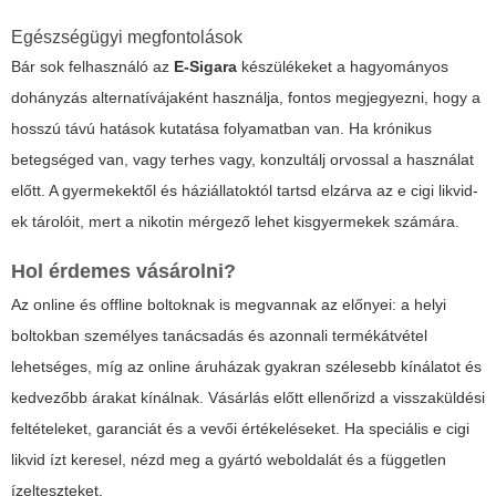
Egészségügyi megfontolások
Bár sok felhasználó az
E-Sigara
készülékeket a hagyományos
dohányzás alternatívájaként használja, fontos megjegyezni, hogy a
hosszú távú hatások kutatása folyamatban van. Ha krónikus
betegséged van, vagy terhes vagy, konzultálj orvossal a használat
előtt. A gyermekektől és háziállatoktól tartsd elzárva az
e cigi likvid
-
ek tárolóit, mert a nikotin mérgező lehet kisgyermekek számára.
Hol érdemes vásárolni?
Az online és offline boltoknak is megvannak az előnyei: a helyi
boltokban személyes tanácsadás és azonnali termékátvétel
lehetséges, míg az online áruházak gyakran szélesebb kínálatot és
kedvezőbb árakat kínálnak. Vásárlás előtt ellenőrizd a visszaküldési
feltételeket, garanciát és a vevői értékeléseket. Ha speciális
e cigi
likvid
ízt keresel, nézd meg a gyártó weboldalát és a független
ízelteszteket.