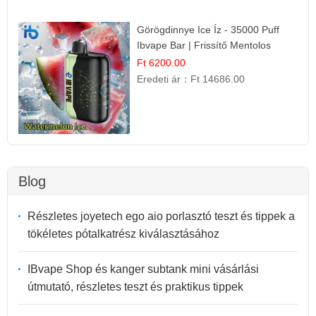
Görögdinnye Ice Íz - 35000 Puff
Ibvape Bar | Frissítő Mentolos
Élmény!
Ft 6200.00
Eredeti ár：
Ft 14686.00
Blog
Részletes joyetech ego aio porlasztó teszt és tippek a
tökéletes pótalkatrész kiválasztásához
IBvape Shop és kanger subtank mini vásárlási
útmutató, részletes teszt és praktikus tippek