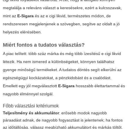
megtalálja a releváns választ a keresésekre, ezért a kulcsszavak,
mint az
E-Sigara
és az
e cigi likvid
, természetes módon, de
rendszeresen megjelenjenek a szövegben, segítve az oldalt a jó
helyezés elérésében.
Miért fontos a tudatos választás?
A piac telített: több száz márka és még több ízesítésű
e cigi likvid
létezik. Ha nem ismered a különbségeket, könnyen találhatsz
gyenge minőségű termékeket. A tudatos döntés segít elkerülni az
egészségügyi kockázatokat, a pénzkidobást és a csalódást.
Emellett egy jól megválasztott
E-Sigara
hosszabb élettartammal és
nagyobb élménnyel szolgál.
Főbb választási kritériumok
Teljesítmény és akkumulátor
: erősebb modok nagyobb
páraadást adnak, de nagyobb fogyasztást is jelentenek; ha fontos
az időtállóság, válassz megbízható akkumulátort és márkás töltőt.