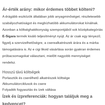
Ár-érték arány: mikor érdemes többet költeni?
A drágább eszközök általában jobb anyagminőséget, részletesebb
szabályozhatóságot és megbízhatóbb akkumulátorokat kínálnak.
Azonban a költséghatékonyság szempontjából sok középkategóriás
E-Sigara
termék kiváló teljesítményt nyújt. Az ár csak egy tényező;
figyelj a szervizelhetőségre, a cserealkatrészek árára és a márka
támogatására is. Az
e cigi likvid
vásárlása során gyakran érdemes
próbacsomagokat választani, mielőtt nagyobb mennyiséget
rendelsz.
Hosszú távú költségek
Porlasztók és cserélhető alkatrészek költsége
Akkumulátorciklusok és csere
Folyadék fogyasztás és ízek váltása
Ízek és ízpreferenciák: hogyan találjuk meg a
kedvencet?