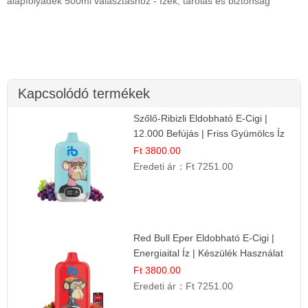
alapfolyadék 500ml választáshoz - ízek, tárolás és biztonság
Kapcsolódó termékek
Szőlő-Ribizli Eldobható E-Cigi |
12.000 Befújás | Friss Gyümölcs Íz
Ft 3800.00
Eredeti ár：
Ft 7251.00
Red Bull Eper Eldobható E-Cigi |
Energiaital Íz | Készülék Használat
Ft 3800.00
Eredeti ár：
Ft 7251.00