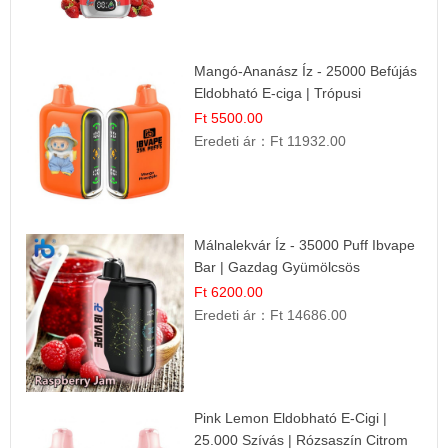
Mangó-Ananász Íz - 25000 Befújás
Eldobható E-ciga | Trópusi
Gyümölcs Élmény!
Ft 5500.00
Eredeti ár：
Ft 11932.00
Málnalekvár Íz - 35000 Puff Ibvape
Bar | Gazdag Gyümölcsös
Ízélmény!
Ft 6200.00
Eredeti ár：
Ft 14686.00
Pink Lemon Eldobható E-Cigi |
25.000 Szívás | Rózsaszín Citrom