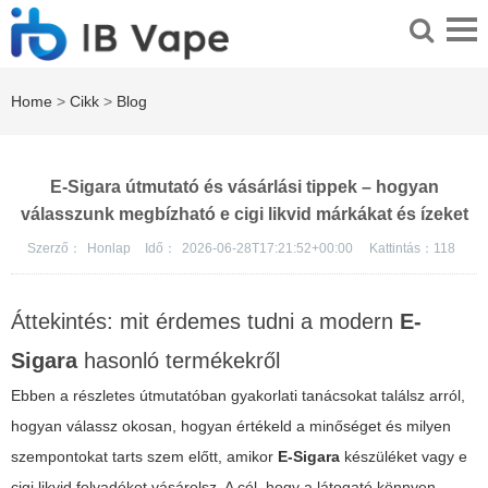
Home
>
Cikk
>
Blog
E-Sigara útmutató és vásárlási tippek – hogyan
válasszunk megbízható e cigi likvid márkákat és ízeket
Szerző：
Honlap
Idő：
2026-06-28T17:21:52+00:00
Kattintás：
118
Áttekintés: mit érdemes tudni a modern
E-
Sigara
hasonló termékekről
Ebben a részletes útmutatóban gyakorlati tanácsokat találsz arról,
hogyan válassz okosan, hogyan értékeld a minőséget és milyen
szempontokat tarts szem előtt, amikor
E-Sigara
készüléket vagy
e
cigi likvid
folyadékot vásárolsz. A cél, hogy a látogató könnyen