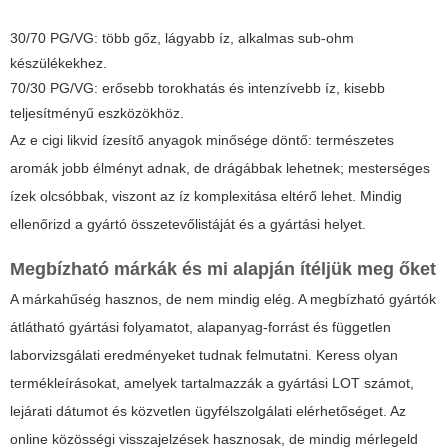
30/70 PG/VG: több gőz, lágyabb íz, alkalmas sub-ohm
készülékekhez.
70/30 PG/VG: erősebb torokhatás és intenzívebb íz, kisebb
teljesítményű eszközökhöz.
Az
e cigi likvid
ízesítő anyagok minősége döntő: természetes
aromák jobb élményt adnak, de drágábbak lehetnek; mesterséges
ízek olcsóbbak, viszont az íz komplexitása eltérő lehet. Mindig
ellenőrizd a gyártó összetevőlistáját és a gyártási helyet.
Megbízható márkák és mi alapján ítéljük meg őket
A márkahűség hasznos, de nem mindig elég. A megbízható gyártók
átlátható gyártási folyamatot, alapanyag-forrást és független
laborvizsgálati eredményeket tudnak felmutatni. Keress olyan
termékleírásokat, amelyek tartalmazzák a gyártási LOT számot,
lejárati dátumot és közvetlen ügyfélszolgálati elérhetőséget. Az
online közösségi visszajelzések hasznosak, de mindig mérlegeld