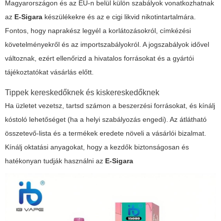
Magyarországon és az EU-n belül külön szabályok vonatkozhatnak
az
E-Sigara
készülékekre és az
e cigi likvid
nikotintartalmára.
Fontos, hogy naprakész legyél a korlátozásokról, címkézési
követelményekről és az importszabályokról. A jogszabályok idővel
változnak, ezért ellenőrizd a hivatalos forrásokat és a gyártói
tájékoztatókat vásárlás előtt.
Tippek kereskedőknek és kiskereskedőknek
Ha üzletet vezetsz, tartsd számon a beszerzési forrásokat, és kínálj
kóstoló lehetőséget (ha a helyi szabályozás engedi). Az átlátható
összetevő-lista és a termékek eredete növeli a vásárlói bizalmat.
Kínálj oktatási anyagokat, hogy a kezdők biztonságosan és
hatékonyan tudják használni az
E-Sigara