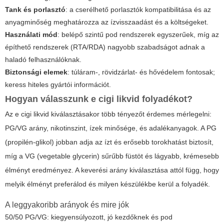
Tank és porlasztó
: a cserélhető porlasztók kompatibilitása és az
anyagminőség meghatározza az ízvisszaadást és a költségeket.
Használati mód
: belépő szintű pod rendszerek egyszerűek, míg az
építhető rendszerek (RTA/RDA) nagyobb szabadságot adnak a
haladó felhasználóknak.
Biztonsági elemek
: túláram-, rövidzárlat- és hővédelem fontosak;
keress hiteles gyártói információt.
Hogyan válasszunk
e cigi likvid
folyadékot?
Az
e cigi likvid
kiválasztásakor több tényezőt érdemes mérlegelni:
PG/VG arány, nikotinszint, ízek minősége, és adalékanyagok. A PG
(propilén-glikol) jobban adja az ízt és erősebb torokhatást biztosít,
míg a VG (vegetable glycerin) sűrűbb füstöt és lágyabb, krémesebb
élményt eredményez. A keverési arány kiválasztása attól függ, hogy
melyik élményt preferálod és milyen készülékbe kerül a folyadék.
A leggyakoribb arányok és mire jók
50/50 PG/VG: kiegyensúlyozott, jó kezdőknek és pod