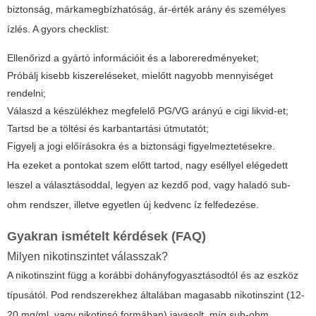
biztonság, márkamegbízhatóság, ár-érték arány és személyes
ízlés. A gyors checklist:
Ellenőrizd a gyártó információit és a laboreredményeket;
Próbálj kisebb kiszereléseket, mielőtt nagyobb mennyiséget
rendelni;
Válaszd a készülékhez megfelelő PG/VG arányú
e cigi likvid
-et;
Tartsd be a töltési és karbantartási útmutatót;
Figyelj a jogi előírásokra és a biztonsági figyelmeztetésekre.
Ha ezeket a pontokat szem előtt tartod, nagy eséllyel elégedett
leszel a választásoddal, legyen az kezdő pod, vagy haladó sub-
ohm rendszer, illetve egyetlen új kedvenc íz felfedezése.
Gyakran ismételt kérdések (FAQ)
Milyen nikotinszintet válasszak?
A nikotinszint függ a korábbi dohányfogyasztásodtól és az eszköz
típusától. Pod rendszerekhez általában magasabb nikotinszint (12-
20 mg/ml, vagy nikotinsó formában) javasolt, míg sub-ohm