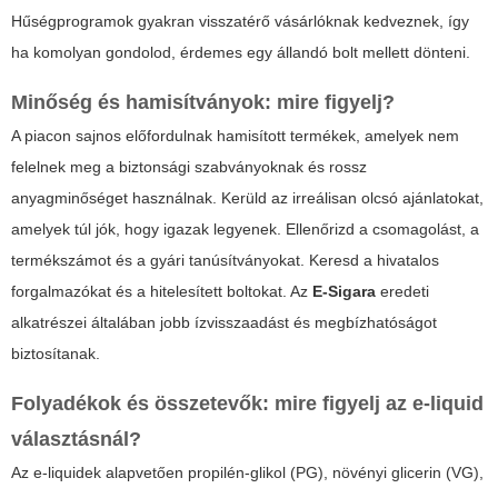
Hűségprogramok gyakran visszatérő vásárlóknak kedveznek, így
ha komolyan gondolod, érdemes egy állandó bolt mellett dönteni.
Minőség és hamisítványok: mire figyelj?
A piacon sajnos előfordulnak hamisított termékek, amelyek nem
felelnek meg a biztonsági szabványoknak és rossz
anyagminőséget használnak. Kerüld az irreálisan olcsó ajánlatokat,
amelyek túl jók, hogy igazak legyenek. Ellenőrizd a csomagolást, a
termékszámot és a gyári tanúsítványokat. Keresd a hivatalos
forgalmazókat és a hitelesített boltokat. Az
E-Sigara
eredeti
alkatrészei általában jobb ízvisszaadást és megbízhatóságot
biztosítanak.
Folyadékok és összetevők: mire figyelj az e-liquid
választásnál?
Az e-liquidek alapvetően propilén-glikol (PG), növényi glicerin (VG),