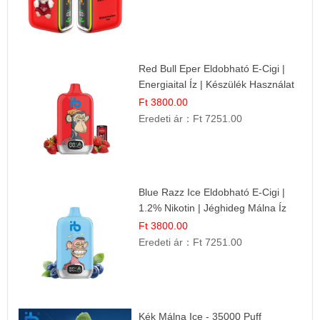
Red Bull Eper Eldobható E-Cigi |
Energiaital Íz | Készülék Használat
Ft 3800.00
Eredeti ár：
Ft 7251.00
Blue Razz Ice Eldobható E-Cigi |
1.2% Nikotin | Jéghideg Málna Íz
Ft 3800.00
Eredeti ár：
Ft 7251.00
Kék Málna Ice - 35000 Puff