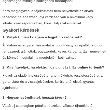
egészséged mindig elsődlegesek maradjanak.
Záró megjegyzés: a tájékoztatás nem helyettesíti az orvosi
tanácsot; ha egészségügyi kérdésed van a nikotinnal vagy
inhalációval kapcsolatban, konzultálj szakemberrel.
Gyakori kérdések
1. Melyik típusú
E-Sigara
a legjobb kezdőknek?
Általában az egyszer használatos podok vagy az újratölthető pod
rendszerek ajánlottak; egyszerűek, kevés karbantartást igényelnek
és könnyű megtalálni a megfelelő nikotinszintet.
2. Mire figyeljek, ha
elektromos cigi vásárlás online
történik?
Figyelj az eladó hitelességére, a termékleírás részletességére, a
garanciára és a visszajelzésekre; kerüld a túl olcsó, gyanús
ajánlatokat.
3. Hogyan spórolhatok hosszú távon?
Vásárolj csomagban pótalkatrészeket, válassz újratölthető