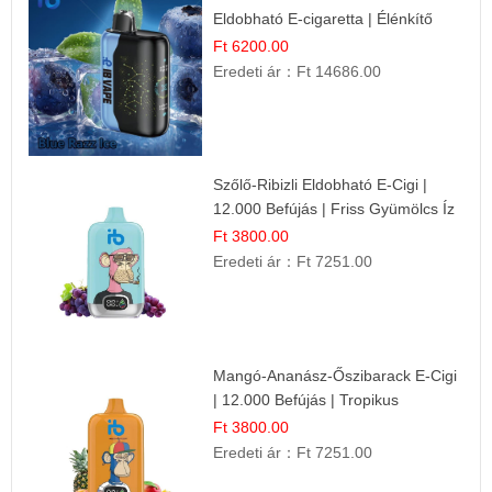
Eldobható E-cigaretta | Élénkítő
Gyümölcsös Frissesség!
Ft 6200.00
Eredeti ár：
Ft 14686.00
Szőlő-Ribizli Eldobható E-Cigi |
12.000 Befújás | Friss Gyümölcs Íz
Ft 3800.00
Eredeti ár：
Ft 7251.00
Mangó-Ananász-Őszibarack E-Cigi
| 12.000 Befújás | Tropikus
Gyümölcs Íz
Ft 3800.00
Eredeti ár：
Ft 7251.00