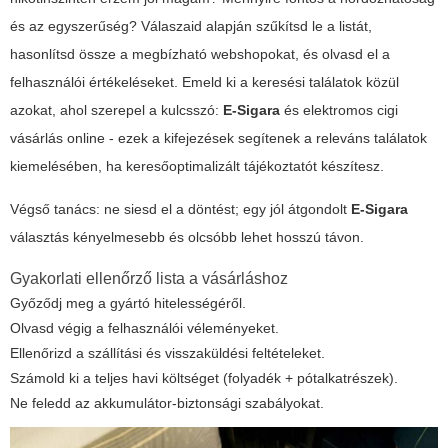
és az egyszerűség? Válaszaid alapján szűkítsd le a listát,
hasonlítsd össze a megbízható webshopokat, és olvasd el a
felhasználói értékeléseket. Emeld ki a keresési találatok közül
azokat, ahol szerepel a kulcsszó:
E-Sigara
és
elektromos cigi
vásárlás online
- ezek a kifejezések segítenek a releváns találatok
kiemelésében, ha keresőoptimalizált tájékoztatót készítesz.
Végső tanács: ne siesd el a döntést; egy jól átgondolt
E-Sigara
választás kényelmesebb és olcsóbb lehet hosszú távon.
Gyakorlati ellenőrző lista a vásárláshoz
Győződj meg a gyártó hitelességéről.
Olvasd végig a felhasználói véleményeket.
Ellenőrizd a szállítási és visszaküldési feltételeket.
Számold ki a teljes havi költséget (folyadék + pótalkatrészek).
Ne feledd az akkumulátor-biztonsági szabályokat.