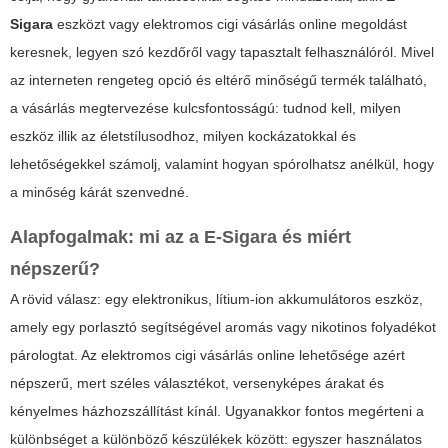
Sigara
eszközt vagy
elektromos cigi vásárlás online
megoldást
keresnek, legyen szó kezdőről vagy tapasztalt felhasználóról. Mivel
az interneten rengeteg opció és eltérő minőségű termék található,
a vásárlás megtervezése kulcsfontosságú: tudnod kell, milyen
eszköz illik az életstílusodhoz, milyen kockázatokkal és
lehetőségekkel számolj, valamint hogyan spórolhatsz anélkül, hogy
a minőség kárát szenvedné.
Alapfogalmak: mi az a
E-Sigara
és miért
népszerű?
A rövid válasz: egy elektronikus, lítium-ion akkumulátoros eszköz,
amely egy porlasztó segítségével aromás vagy nikotinos folyadékot
párologtat. Az
elektromos cigi vásárlás online
lehetősége azért
népszerű, mert széles választékot, versenyképes árakat és
kényelmes házhozszállítást kínál. Ugyanakkor fontos megérteni a
különbséget a különböző készülékek között: egyszer használatos