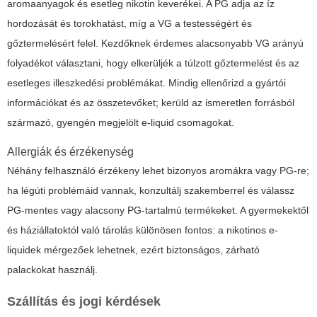
aromaanyagok és esetleg nikotin keverékei. A PG adja az íz
hordozását és torokhatást, míg a VG a testességért és
gőztermelésért felel. Kezdőknek érdemes alacsonyabb VG arányú
folyadékot választani, hogy elkerüljék a túlzott gőztermelést és az
esetleges illeszkedési problémákat. Mindig ellenőrizd a gyártói
információkat és az összetevőket; kerüld az ismeretlen forrásból
származó, gyengén megjelölt e-liquid csomagokat.
Allergiák és érzékenység
Néhány felhasználó érzékeny lehet bizonyos aromákra vagy PG-re;
ha légúti problémáid vannak, konzultálj szakemberrel és válassz
PG-mentes vagy alacsony PG-tartalmú termékeket. A gyermekektől
és háziállatoktól való tárolás különösen fontos: a nikotinos e-
liquidek mérgezőek lehetnek, ezért biztonságos, zárható
palackokat használj.
Szállítás és jogi kérdések