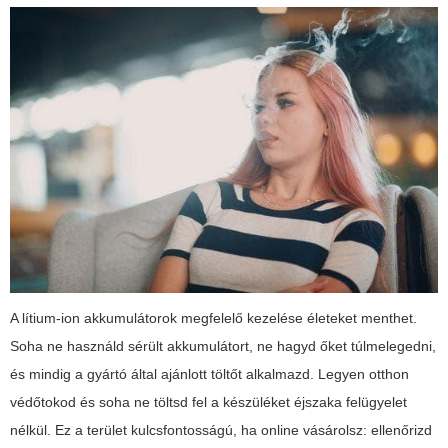
A lítium-ion akkumulátorok megfelelő kezelése életeket menthet.
Soha ne használd sérült akkumulátort, ne hagyd őket túlmelegedni,
és mindig a gyártó által ajánlott töltőt alkalmazd. Legyen otthon
védőtokod és soha ne töltsd fel a készüléket éjszaka felügyelet
nélkül. Ez a terület kulcsfontosságú, ha online vásárolsz: ellenőrizd