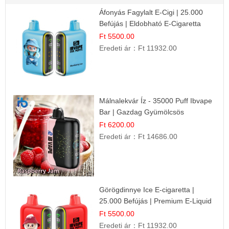
Áfonyás Fagylalt E-Cigi | 25.000
Befújás | Eldobható E-Cigaretta
Ft 5500.00
Eredeti ár：
Ft 11932.00
Málnalekvár Íz - 35000 Puff Ibvape
Bar | Gazdag Gyümölcsös
Ízélmény!
Ft 6200.00
Eredeti ár：
Ft 14686.00
Görögdinnye Ice E-cigaretta |
25.000 Befújás | Premium E-Liquid
Ft 5500.00
Eredeti ár：
Ft 11932.00