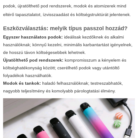
podok, újratölthető pod rendszerek, modok és atomizerek mind
eltérő tapasztalatot, ízvisszaadást és költségstruktúrát jelentenek.
Eszközválasztás: melyik típus passzol hozzád?
Egyszer használatos podok:
ideálisak kezdőknek és alkalmi
használóknak; könnyű kezelni, minimális karbantartást igényelnek,
de hosszú távon költségesebbek lehetnek.
Újratölthető pod rendszerek:
kompromisszum a kényelem és
költséghatékonyság között; cserélhető podok vagy utántöltő
folyadékok használhatók.
Modok és tankok:
haladó felhasználóknak; testreszabhatók,
nagyobb teljesítmény és komolyabb párologtatási élmény.