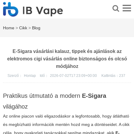
Home
>
Cikk
>
Blog
E-Sigara vásárlási kalauz, tippek és ajánlások az
elektromos cigi vásárlás online biztonságos és olcsó
módjához
Szerző：
Honlap
Idő：
2026-07-02T17:23:09+00:00
Kattintás：
237
Praktikus útmutató a modern
E-Sigara
világához
Az online piacon való eligazodáskor a legfontosabb, hogy átlátható
és megbízható információk mentén hozd meg a döntéseidet. A cikk
célja, hogy gyakorlati tanácsokkal segítse mindazokat, akik
E-