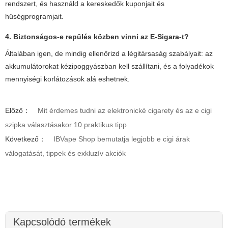
rendszert, és használd a kereskedők kuponjait és
hűségprogramjait.
4. Biztonságos-e repülés közben vinni az
E-Sigara
-t?
Általában igen, de mindig ellenőrizd a légitársaság szabályait: az
akkumulátorokat kézipoggyászban kell szállítani, és a folyadékok
mennyiségi korlátozások alá eshetnek.
Előző：
Mit érdemes tudni az elektronické cigarety és az e cigi
szipka választásakor 10 praktikus tipp
Következő：
IBVape Shop bemutatja legjobb e cigi árak
válogatását, tippek és exkluzív akciók
Kapcsolódó termékek