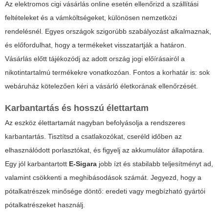
Az
elektromos cigi vásárlás online
esetén ellenőrizd a szállítási
feltételeket és a vámköltségeket, különösen nemzetközi
rendelésnél. Egyes országok szigorúbb szabályozást alkalmaznak,
és előfordulhat, hogy a termékeket visszatartják a határon.
Vásárlás előtt tájékozódj az adott ország jogi előírásairól a
nikotintartalmú termékekre vonatkozóan. Fontos a korhatár is: sok
webáruház kötelezően kéri a vásárló életkorának ellenőrzését.
Karbantartás és hosszú élettartam
Az eszköz élettartamát nagyban befolyásolja a rendszeres
karbantartás. Tisztítsd a csatlakozókat, cseréld időben az
elhasználódott porlasztókat, és figyelj az akkumulátor állapotára.
Egy jól karbantartott
E-Sigara
jobb ízt és stabilabb teljesítményt ad,
valamint csökkenti a meghibásodások számát. Jegyezd, hogy a
pótalkatrészek minősége döntő: eredeti vagy megbízható gyártói
pótalkatrészeket használj.