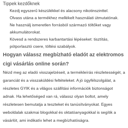
Tippek kezdőknek
Kezdj egyszerű készülékkel és alacsony nikotinszinttel.
Olvass utána a termékhez mellékelt használati útmutatónak.
Ne használj ismeretlen forrásból származó töltőket vagy
akkumulátorokat.
Kövesd a rendszeres karbantartási lépéseket: tisztítás,
pótporlasztó csere, töltési szabályok.
Hogyan válassz megbízható eladót az
elektromos
cigi vásárlás online
során?
Nézd meg az eladó visszajelzéseit, a termékleírás részletességét, a
garanciát és a visszaküldési feltételeket. A jó ügyfélszolgálat, a
részletes GYIK és a világos szállítási információk biztonságot
adnak. Ha lehetőséged van rá, válassz olyan boltot, amely
részletesen bemutatja a teszteket és tanúsítványokat. Egyes
weboldalak szakmai blogokkal és oktatóanyagokkal is segítik a
vásárlót, ami indikatív lehet a megbízhatóságra.