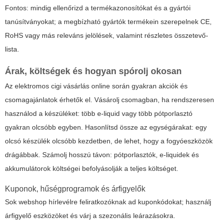
Fontos: mindig ellenőrizd a termékazonosítókat és a gyártói
tanúsítványokat; a megbízható gyártók termékein szerepelnek CE,
RoHS vagy más releváns jelölések, valamint részletes összetevő-
lista.
Árak, költségek és hogyan spórolj okosan
Az
elektromos cigi vásárlás online
során gyakran akciók és
csomagajánlatok érhetők el. Vásárolj csomagban, ha rendszeresen
használod a készüléket: több e-liquid vagy több pótporlasztó
gyakran olcsóbb egyben. Hasonlítsd össze az egységárakat: egy
olcsó készülék olcsóbb kezdetben, de lehet, hogy a fogyóeszközök
drágábbak. Számolj hosszú távon: pótporlasztók, e-liquidek és
akkumulátorok költségei befolyásolják a teljes költséget.
Kuponok, hűségprogramok és árfigyelők
Sok webshop hírlevélre feliratkozóknak ad kuponkódokat; használj
árfigyelő eszközöket és várj a szezonális leárazásokra.