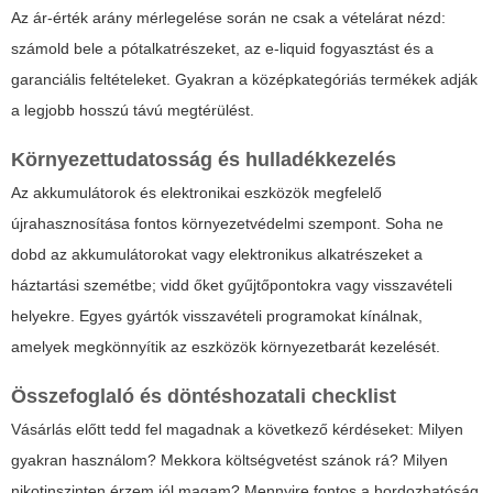
Az ár-érték arány mérlegelése során ne csak a vételárat nézd:
számold bele a pótalkatrészeket, az e-liquid fogyasztást és a
garanciális feltételeket. Gyakran a középkategóriás termékek adják
a legjobb hosszú távú megtérülést.
Környezettudatosság és hulladékkezelés
Az akkumulátorok és elektronikai eszközök megfelelő
újrahasznosítása fontos környezetvédelmi szempont. Soha ne
dobd az akkumulátorokat vagy elektronikus alkatrészeket a
háztartási szemétbe; vidd őket gyűjtőpontokra vagy visszavételi
helyekre. Egyes gyártók visszavételi programokat kínálnak,
amelyek megkönnyítik az eszközök környezetbarát kezelését.
Összefoglaló és döntéshozatali checklist
Vásárlás előtt tedd fel magadnak a következő kérdéseket: Milyen
gyakran használom? Mekkora költségvetést szánok rá? Milyen
nikotinszinten érzem jól magam? Mennyire fontos a hordozhatóság