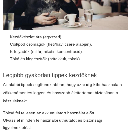
Kezdőkészlet ára (egyszeri).
Coil/pod csomagok (heti/havi csere alapján).
E-folyadék (ml ár, nikotin koncentráció).
Töltő és kiegészítők (pótakkuk, tokok).
Legjobb gyakorlati tippek kezdőknek
Az alábbi tippek segítenek abban, hogy az
e cig kits
használata
zökkenőmentes legyen és hosszabb élettartamot biztosítson a
készüléknek:
Töltsd fel teljesen az akkumulátort használat előtt.
Olvass el minden felhasználói útmutatót és biztonsági
figyelmeztetést.