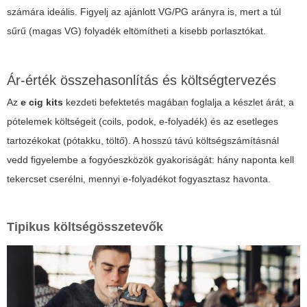
számára ideális. Figyelj az ajánlott VG/PG arányra is, mert a túl
sűrű (magas VG) folyadék eltömítheti a kisebb porlasztókat.
Ár-érték összehasonlítás és költségtervezés
Az
e cig kits
kezdeti befektetés magában foglalja a készlet árát, a
pótelemek költségeit (coils, podok, e-folyadék) és az esetleges
tartozékokat (pótakku, töltő). A hosszú távú költségszámításnál
vedd figyelembe a fogyóeszközök gyakoriságát: hány naponta kell
tekercset cserélni, mennyi e-folyadékot fogyasztasz havonta.
Tipikus költségösszetevők