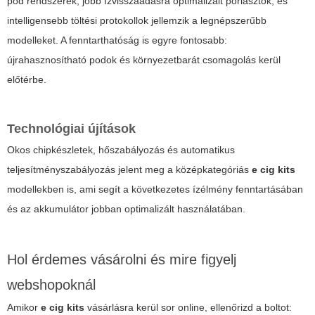
pod rendszerek, jobb ízvisszaadásra optimalizált porlasztók, és
intelligensebb töltési protokollok jellemzik a legnépszerűbb
modelleket. A fenntarthatóság is egyre fontosabb:
újrahasznosítható podok és környezetbarát csomagolás kerül
előtérbe.
Technológiai újítások
Okos chipkészletek, hőszabályozás és automatikus
teljesítményszabályozás jelent meg a középkategóriás
e cig kits
modellekben is, ami segít a következetes ízélmény fenntartásában
és az akkumulátor jobban optimalizált használatában.
Hol érdemes vásárolni és mire figyelj
webshopoknál
Amikor
e cig kits
vásárlásra kerül sor online, ellenőrizd a boltot: