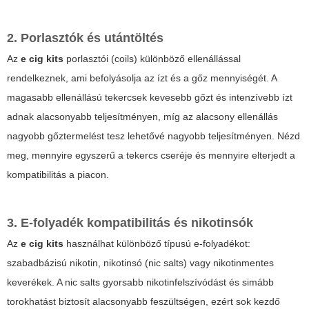
2. Porlasztók és utántöltés
Az
e cig kits
porlasztói (coils) különböző ellenállással
rendelkeznek, ami befolyásolja az ízt és a gőz mennyiségét. A
magasabb ellenállású tekercsek kevesebb gőzt és intenzívebb ízt
adnak alacsonyabb teljesítményen, míg az alacsony ellenállás
nagyobb gőztermelést tesz lehetővé nagyobb teljesítményen. Nézd
meg, mennyire egyszerű a tekercs cseréje és mennyire elterjedt a
kompatibilitás a piacon.
3. E-folyadék kompatibilitás és nikotinsók
Az
e cig kits
használhat különböző típusú e-folyadékot:
szabadbázisú nikotin, nikotinsó (nic salts) vagy nikotinmentes
keverékek. A nic salts gyorsabb nikotinfelszívódást és simább
torokhatást biztosít alacsonyabb feszültségen, ezért sok kezdő