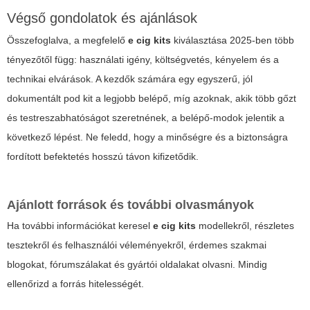
Végső gondolatok és ajánlások
Összefoglalva, a megfelelő
e cig kits
kiválasztása 2025-ben több
tényezőtől függ: használati igény, költségvetés, kényelem és a
technikai elvárások. A kezdők számára egy egyszerű, jól
dokumentált pod kit a legjobb belépő, míg azoknak, akik több gőzt
és testreszabhatóságot szeretnének, a belépő-modok jelentik a
következő lépést. Ne feledd, hogy a minőségre és a biztonságra
fordított befektetés hosszú távon kifizetődik.
Ajánlott források és további olvasmányok
Ha további információkat keresel
e cig kits
modellekről, részletes
tesztekről és felhasználói véleményekről, érdemes szakmai
blogokat, fórumszálakat és gyártói oldalakat olvasni. Mindig
ellenőrizd a forrás hitelességét.