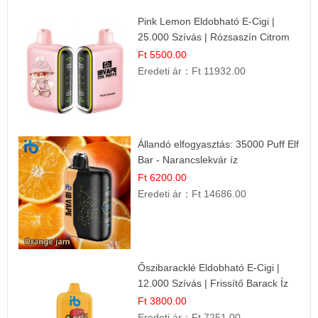
Pink Lemon Eldobható E-Cigi |
25.000 Szívás | Rózsaszín Citrom
Íz
Ft 5500.00
Eredeti ár：
Ft 11932.00
Állandó elfogyasztás: 35000 Puff Elf
Bar - Narancslekvár íz
Ft 6200.00
Eredeti ár：
Ft 14686.00
Őszibaracklé Eldobható E-Cigi |
12.000 Szívás | Frissítő Barack Íz
Ft 3800.00
Eredeti ár：
Ft 7251.00