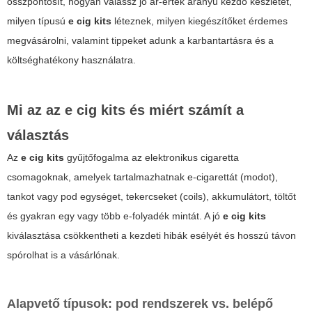
összpontosít, hogyan válassz jó ár-érték arányú kezdő készletet,
milyen típusú
e cig kits
léteznek, milyen kiegészítőket érdemes
megvásárolni, valamint tippeket adunk a karbantartásra és a
költséghatékony használatra.
Mi az az e cig kits és miért számít a
választás
Az
e cig kits
gyűjtőfogalma az elektronikus cigaretta
csomagoknak, amelyek tartalmazhatnak e-cigarettát (modot),
tankot vagy pod egységet, tekercseket (coils), akkumulátort, töltőt
és gyakran egy vagy több e-folyadék mintát. A jó
e cig kits
kiválasztása csökkentheti a kezdeti hibák esélyét és hosszú távon
spórolhat is a vásárlónak.
Alapvető típusok: pod rendszerek vs. belépő