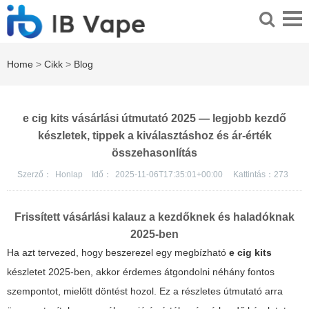
Home
>
Cikk
>
Blog
e cig kits vásárlási útmutató 2025 — legjobb kezdő
készletek, tippek a kiválasztáshoz és ár-érték
összehasonlítás
Szerző：
Honlap
Idő：
2025-11-06T17:35:01+00:00
Kattintás：
273
Frissített vásárlási kalauz a kezdőknek és haladóknak
2025-ben
Ha azt tervezed, hogy beszerezel egy megbízható
e cig kits
készletet 2025-ben, akkor érdemes átgondolni néhány fontos
szempontot, mielőtt döntést hozol. Ez a részletes útmutató arra