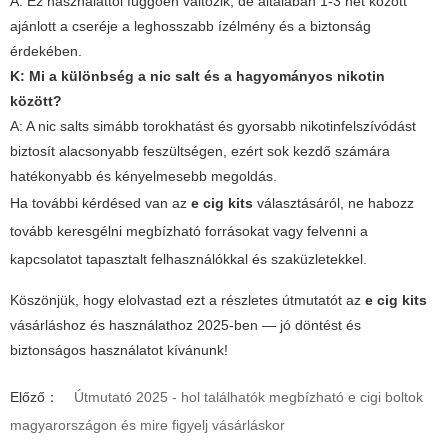
A: Ez használattól függően változik, de általában 1-3 hét között
ajánlott a cseréje a leghosszabb ízélmény és a biztonság
érdekében.
K: Mi a különbség a nic salt és a hagyományos nikotin
között?
A: A nic salts simább torokhatást és gyorsabb nikotinfelszívódást
biztosít alacsonyabb feszültségen, ezért sok kezdő számára
hatékonyabb és kényelmesebb megoldás.
Ha további kérdésed van az
e cig kits
választásáról, ne habozz
tovább keresgélni megbízható forrásokat vagy felvenni a
kapcsolatot tapasztalt felhasználókkal és szaküzletekkel.
Köszönjük, hogy elolvastad ezt a részletes útmutatót az
e cig kits
vásárláshoz és használathoz 2025-ben — jó döntést és
biztonságos használatot kívánunk!
Előző：
Útmutató 2025 - hol találhatók megbízható e cigi boltok
magyarországon és mire figyelj vásárláskor