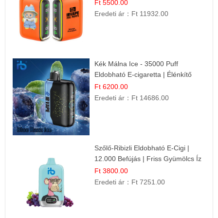
Gyümölcs Élmény!
Ft 5500.00
Eredeti ár：
Ft 11932.00
Kék Málna Ice - 35000 Puff
Eldobható E-cigaretta | Élénkítő
Gyümölcsös Frissesség!
Ft 6200.00
Eredeti ár：
Ft 14686.00
Szőlő-Ribizli Eldobható E-Cigi |
12.000 Befújás | Friss Gyümölcs Íz
Ft 3800.00
Eredeti ár：
Ft 7251.00