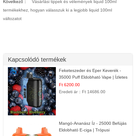
Következő：
Vásárlási tippek és vélemények liquid 100ml
termékekhez, hogyan válasszuk ki a legjobb liquid 100ml
változatot
Kapcsolódó termékek
Feketeszeder és Eper Keverék -
35000 Puff Eldobható Vape | Ízletes
Gyümölcsökombináció!
Ft 6200.00
Eredeti ár：
Ft 14686.00
Mangó-Ananász Íz - 25000 Befújás
Eldobható E-ciga | Trópusi