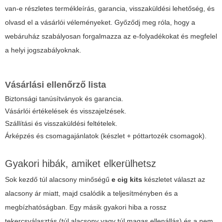
van-e részletes termékleírás, garancia, visszaküldési lehetőség, és
olvasd el a vásárlói véleményeket. Győződj meg róla, hogy a
webáruház szabályosan forgalmazza az e-folyadékokat és megfelel
a helyi jogszabályoknak.
Vásárlási ellenőrző lista
Biztonsági tanúsítványok és garancia.
Vásárlói értékelések és visszajelzések.
Szállítási és visszaküldési feltételek.
Árképzés és csomagajánlatok (készlet + póttartozék csomagok).
Gyakori hibák, amiket elkerülhetsz
Sok kezdő túl alacsony minőségű
e cig kits
készletet választ az
alacsony ár miatt, majd csalódik a teljesítményben és a
megbízhatóságban. Egy másik gyakori hiba a rossz
tekercsválasztás (túl alacsony vagy túl magas ellenállás) és a nem