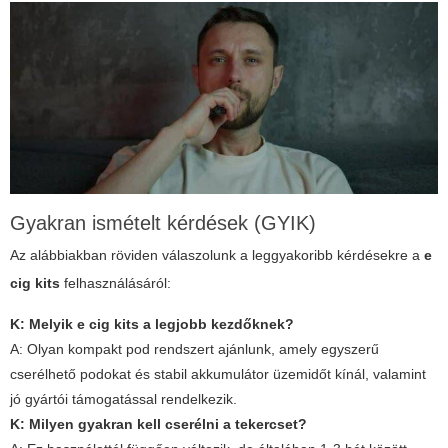
Gyakran ismételt kérdések (GYIK)
Az alábbiakban röviden válaszolunk a leggyakoribb kérdésekre a
e
cig kits
felhasználásáról:
K: Melyik
e cig kits
a legjobb kezdőknek?
A: Olyan kompakt pod rendszert ajánlunk, amely egyszerű
cserélhető podokat és stabil akkumulátor üzemidőt kínál, valamint
jó gyártói támogatással rendelkezik.
K: Milyen gyakran kell cserélni a tekercset?