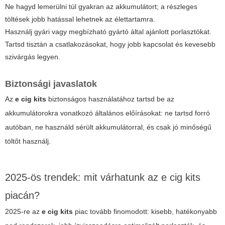
Ne hagyd lemerülni túl gyakran az akkumulátort; a részleges
töltések jobb hatással lehetnek az élettartamra.
Használj gyári vagy megbízható gyártó által ajánlott porlasztókat.
Tartsd tisztán a csatlakozásokat, hogy jobb kapcsolat és kevesebb
szivárgás legyen.
Biztonsági javaslatok
Az
e cig kits
biztonságos használatához tartsd be az
akkumulátorokra vonatkozó általános előírásokat: ne tartsd forró
autóban, ne használd sérült akkumulátorral, és csak jó minőségű
töltőt használj.
2025-ös trendek: mit várhatunk az e cig kits
piacán?
2025-re az
e cig kits
piac tovább finomodott: kisebb, hatékonyabb