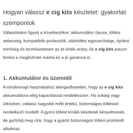
Hogyan válassz
e cig kits
készletet: gyakorlati
szempontok
Választáskor figyelj a következőkre: akkumulátor típusa, töltési
sebesség, kompatibilis porlasztók, utántöltés egyszerűsége, építési
minőség és természetesen az ár-érték arány. Az
e cig kits
piacon
fontos a megbízható márka és a jó garancia is.
1. Akkumulátor és üzemidő
A mindennapi használathoz elengedhetetlen, hogy az
e cig kits
akkumulátora elég kapacitással rendelkezzen. Ha sokáig vagy
útközben, válassz nagyobb mAh értékű, biztonságos töltéssel
rendelkező modellt. A gyors töltést kínáló készletek kényelmesek,
de győződj meg róla, hogy a gyártó biztonságos töltési protokollt
alkalmaz.