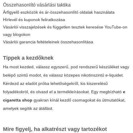
Összehasonlító vásárlási taktika
Árfigyelő eszközök és ár-összehasonlító oldalak használata
Hírlevél és kuponok feliratkozása
Vásárlói visszajelzések és független tesztek keresése YouTube-on
vagy blogokon
Vásárlói garancia feltételeinek összehasonlítása
Tippek a kezdőknek
Ha most kezded, válassz egyszerű, pod rendszerű készüléket vagy
belépő szintű modot, és válassz közepes nikotinszintű e-liquidet.
Kérdezd az eladót próba lehetőségekről, kis kiszerelésű
folyadékokról, és olvasd el a termékleírásokat. Egy megbízható
e
cigaretta shop
gyakran kínál kezdő csomagokat és útmutatókat,
amelyek segítik az átállást.
Mire figyelj, ha alkatrészt vagy tartozékot