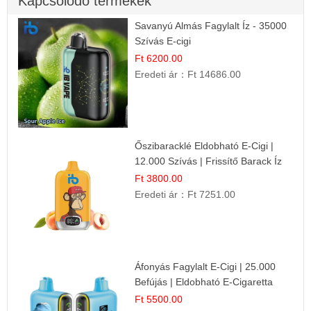
Kapcsolódó termékek
Savanyú Almás Fagylalt Íz - 35000
Szívás E-cigi
Ft 6200.00
Eredeti ár：
Ft 14686.00
Őszibaracklé Eldobható E-Cigi |
12.000 Szívás | Frissítő Barack Íz
Ft 3800.00
Eredeti ár：
Ft 7251.00
Áfonyás Fagylalt E-Cigi | 25.000
Befújás | Eldobható E-Cigaretta
Ft 5500.00