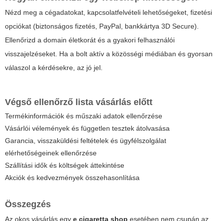
Nézd meg a cégadatokat, kapcsolatfelvételi lehetőségeket, fizetési
opciókat (biztonságos fizetés, PayPal, bankkártya 3D Secure).
Ellenőrizd a domain életkorát és a gyakori felhasználói
visszajelzéseket. Ha a bolt aktív a közösségi médiában és gyorsan
válaszol a kérdésekre, az jó jel.
Végső ellenőrző lista vásárlás előtt
Termékinformációk és műszaki adatok ellenőrzése
Vásárlói vélemények és független tesztek átolvasása
Garancia, visszaküldési feltételek és ügyfélszolgálat
elérhetőségeinek ellenőrzése
Szállítási idők és költségek áttekintése
Akciók és kedvezmények összehasonlítása
Összegzés
Az okos vásárlás egy
e cigaretta shop
esetében nem csupán az