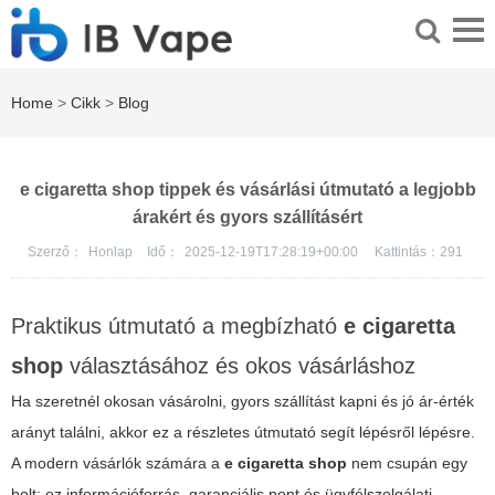
Home
>
Cikk
>
Blog
e cigaretta shop tippek és vásárlási útmutató a legjobb
árakért és gyors szállításért
Szerző：
Honlap
Idő：
2025-12-19T17:28:19+00:00
Kattintás：
291
Praktikus útmutató a megbízható
e cigaretta
shop
választásához és okos vásárláshoz
Ha szeretnél okosan vásárolni, gyors szállítást kapni és jó ár-érték
arányt találni, akkor ez a részletes útmutató segít lépésről lépésre.
A modern vásárlók számára a
e cigaretta shop
nem csupán egy
bolt: ez információforrás, garanciális pont és ügyfélszolgálati