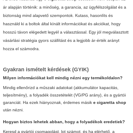
ár alapján történik: a minőség, a garancia, az ügyfélszolgálat és a
biztonság mind alapvető szempontok. Kutass, hasonlíts és
használd ki a boltok által kínált információkat és akciókat, hogy
hosszú távon elégedett legyél a választással. Egy jól megválasztott
vásárlási stratégia gyors szállítást és a legjobb ár-érték arányt
hozza el számodra.
Gyakran ismételt kérdések (GYIK)
Milyen információkat kell mindig nézni egy termékoldalon?
Mindig ellenőrizd a műszaki adatokat (akkumulátor kapacitás,
teljesítmény), a folyadék összetételét (VG/PG arány), és a gyártói
garanciát. Ha ezek hiányoznak, érdemes másik
e cigaretta shop
után nézni.
Hogyan biztos lehetek abban, hogy a folyadékok eredetiek?
Keresd a gyártói csomagolást, lot számot, és ha elérhető, a