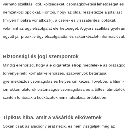
várható szállítási időt, költségeket, csomagkövetési lehetőséget és
nemzetközi opciókat. Fontos, hogy az oldal részletezze a jótállást
(milyen hibákra vonatkozik), a csere- és visszatérítési politikát,
valamint az ügyfélszolgálat elérhetőségét. A gyors szállítás gyakran
együtt jár proaktív ügyfélszolgálattal és raktárkészlet-információval.
Biztonsági és jogi szempontok
Mindig ellenőrizd, hogy a
e cigaretta shop
megfelel-e az országod
törvényeinek: korhatár-ellenőrzés, szabványok betartása,
gyermekbiztos csomagolás és helyes címkézés. Továbbá, a lítium-
ion akkumulátorok biztonságos csomagolása és a töltési útmutatók
szintén fontosak a kockázatok minimalizálása érdekében.
Tipikus hiba, amit a vásárlók elkövetnek
Sokan csak az alacsony árat nézik, és nem vizsgálják meg az