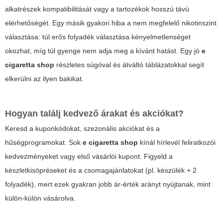
alkatrészek kompatibilitását vagy a tartozékok hosszú távú
elérhetőségét. Egy másik gyakori hiba a nem megfelelő nikotinszint
választása: túl erős folyadék választása kényelmetlenséget
okozhat, míg túl gyenge nem adja meg a kívánt hatást. Egy jó
e
cigaretta shop
részletes súgóval és átváltó táblázatokkal segít
elkerülni az ilyen bakikat.
Hogyan találj kedvező árakat és akciókat?
Keresd a kuponkódokat, szezonális akciókat és a
hűségprogramokat. Sok
e cigaretta shop
kínál hírlevél feliratkozói
kedvezményeket vagy első vásárlói kupont. Figyeld a
készletkisöpréseket és a csomagajánlatokat (pl. készülék + 2
folyadék), mert ezek gyakran jobb ár-érték arányt nyújtanak, mint
külön-külön vásárolva.