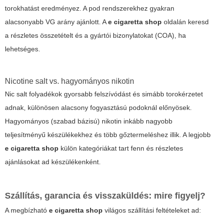
torokhatást eredményez. A pod rendszerekhez gyakran
alacsonyabb VG arány ajánlott. A
e cigaretta shop
oldalán keresd
a részletes összetételt és a gyártói bizonylatokat (COA), ha
lehetséges.
Nicotine salt vs. hagyományos nikotin
Nic salt folyadékok gyorsabb felszívódást és simább torokérzetet
adnak, különösen alacsony fogyasztású podoknál előnyösek.
Hagyományos (szabad bázisú) nikotin inkább nagyobb
teljesítményű készülékekhez és több gőztermeléshez illik. A legjobb
e cigaretta shop
külön kategóriákat tart fenn és részletes
ajánlásokat ad készülékenként.
Szállítás, garancia és visszaküldés: mire figyelj?
A megbízható
e cigaretta shop
világos szállítási feltételeket ad: