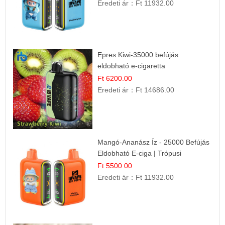
Eredeti ár：
Ft 11932.00
Epres Kiwi-35000 befújás
eldobható e-cigaretta
Ft 6200.00
Eredeti ár：
Ft 14686.00
Mangó-Ananász Íz - 25000 Befújás
Eldobható E-ciga | Trópusi
Gyümölcs Élmény!
Ft 5500.00
Eredeti ár：
Ft 11932.00