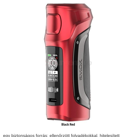
egy biztonságos forrás: ellenőrzött folyadékokkal, hitelesített