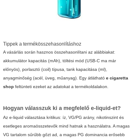
Tippek a termékösszehasonlításhoz
A vásárlás során hasznos összehasonlítani az alábbiakat:
akkumulátor kapacitás (mAh), töltési mód (USB-C ma már
előnyös), porlasztó (coil) típusa, tank kapacitása (ml),
anyagminőség (acél, üveg, műanyag). Egy átlátható
e cigaretta
shop
feltünteti ezeket az adatokat a termékoldalakon.
Hogyan válasszuk ki a megfelelő e-liquid-et?
Az e-liquid választása kritikus: íz, VG/PG arány, nikotinszint és
esetleges aromaösszetevők mind hatnak a használatra. A magas
VG tartalom sűrűbb gőzt ad, a magas PG dominancia erősebb