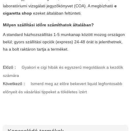
laboratóriumi vizsgálati jegyzőkönyvet (COA). A megbízható
e
cigaretta shop
ezeket általában feltünteti.
Milyen szállítási időre számíthatok általában?
A standard házhozszállítás 1-5 munkanap között mozog országon
belül; gyors szállítási opciók (express) 24-48 órát is jelenthetnek,
ha a bolt raktáron tartja a terméket.
Előző：
Gyakori e cigi hibák és egyszerű megoldások a kezdők
számára
Következő：
Ismerd meg az előre bekevert liquid legfontosabb
előnyeit és vásárlási tippeket a tökéletes ízért