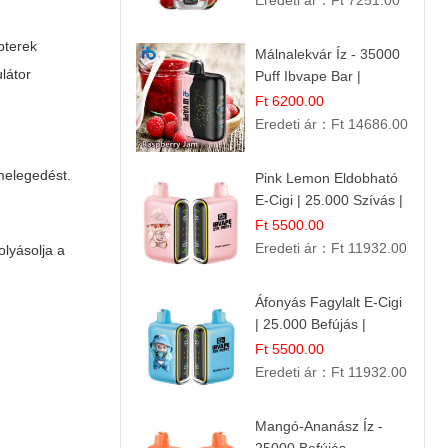
Eredeti ár：
Ft 7251.00
pterek
Málnalekvár Íz - 35000
látor
Puff Ibvape Bar |
Gazdag Gyümölcsös
Ft 6200.00
Ízélmény!
Eredeti ár：
Ft 14686.00
lmelegedést.
Pink Lemon Eldobható
E-Cigi | 25.000 Szívás |
Rózsaszín Citrom Íz
Ft 5500.00
Eredeti ár：
Ft 11932.00
olyásolja a
Áfonyás Fagylalt E-Cigi
| 25.000 Befújás |
Eldobható E-Cigaretta
Ft 5500.00
Eredeti ár：
Ft 11932.00
Mangó-Ananász Íz -