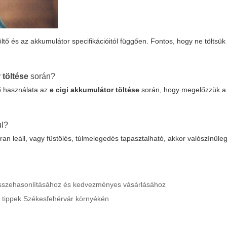
ltő és az akkumulátor specifikációitól függően. Fontos, hogy ne töltsük 
 töltése
során?
tő használata az
e cigi akkumulátor töltése
során, hogy megelőzzük a 
ul?
an leáll, vagy füstölés, túlmelegedés tapasztalható, akkor valószínűl
os összehasonlításához és kedvezményes vásárlásához
és tippek Székesfehérvár környékén