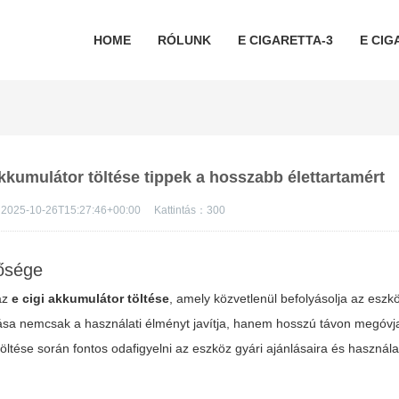
HOME
RÓLUNK
E CIGARETTA-3
E CIG
akkumulátor töltése tippek a hosszabb élettartamért
2025-10-26T15:27:46+00:00
Kattintás：
300
tősége
az
e cigi akkumulátor töltése
, amely közvetlenül befolyásolja az eszk
kítása nemcsak a használati élményt javítja, hanem hosszú távon megóvj
öltése során fontos odafigyelni az eszköz gyári ajánlásaira és használa