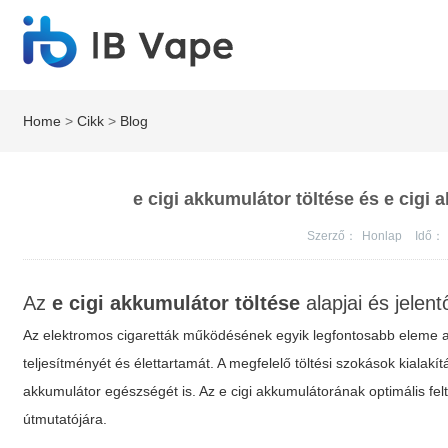
Home
>
Cikk
>
Blog
e cigi akkumulátor töltése és e cigi 
Szerző：
Honlap
Idő：
Az
e cigi akkumulátor töltése
alapjai és jelen
Az elektromos cigaretták működésének egyik legfontosabb eleme 
teljesítményét és élettartamát. A megfelelő töltési szokások kiala
akkumulátor egészségét is. Az
e cigi
akkumulátorának optimális felt
útmutatójára.