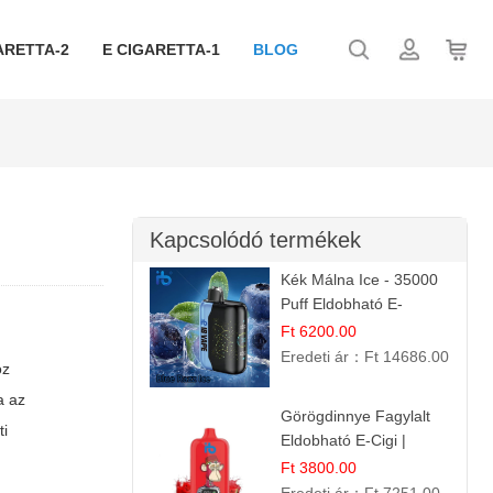
ARETTA-2
E CIGARETTA-1
BLOG
Kapcsolódó termékek
Kék Málna Ice - 35000
Puff Eldobható E-
cigaretta | Élénkítő
Ft 6200.00
Gyümölcsös
Eredeti ár：
Ft 14686.00
öz
Frissesség!
a az
Görögdinnye Fagylalt
ti
Eldobható E-Cigi |
12.000 Szívás | Édes
Ft 3800.00
Vízidín Íz