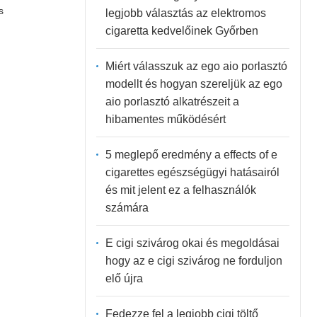
s
legjobb választás az elektromos
cigaretta kedvelőinek Győrben
Miért válasszuk az ego aio porlasztó
modellt és hogyan szereljük az ego
aio porlasztó alkatrészeit a
hibamentes működésért
5 meglepő eredmény a effects of e
cigarettes egészségügyi hatásairól
és mit jelent ez a felhasználók
számára
E cigi szivárog okai és megoldásai
hogy az e cigi szivárog ne forduljon
elő újra
Fedezze fel a legjobb cigi töltő