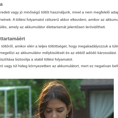
ja
edeti vagy jó minőségű töltőt használjunk, mivel a nem megfelelő ada
zhetnek.
A töltési folyamatot
célszerű akkor elkezdeni, amikor az akkumu
lés, amely az akkumulátor élettartamát jelentősen lerövidítheti.
ttartamáért
 töltőről, amikor eléri a teljes töltöttséget, hogy megakadályozzuk a tú
s megelőzi az akkumulátor mélykisülését és az ebből adódó károsodást.
ztítása biztosítja a stabil töltési folyamatot.
rró vagy túl hideg környezetben az akkumulátort, mert ez negatívan bef