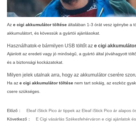
Az
e cigi akkumulátor töltése
általában 1-3 órát vesz igénybe a tö
akkumulátort, és kövessük a gyártói ajánlásokat.
Használhatok-e bármilyen USB töltőt az
e cigi akkumulátor
Ajánlott az eredeti vagy jó minőségű, a gyártó által jóváhagyott töl
és a biztonsági kockázatokat.
Milyen jelek utalnak arra, hogy az akkumulátor cserére szor
Ha az
e cigi akkumulátor töltése
nem tart sokáig, az eszköz gyakr
csere szükséges.
Előző：
Eleaf iStick Pico ár tippek az Eleaf iStick Pico ár alap
Következő：
E Cigi vásárlás Székesfehérváron e cigi ajánlatok 