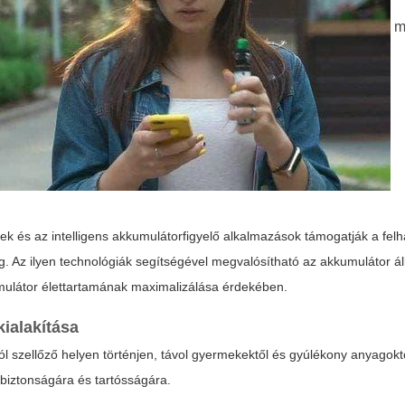
m
erek és az intelligens akkumulátorfigyelő alkalmazások támogatják a fel
. Az ilyen technológiák segítségével megvalósítható az akkumulátor á
ulátor élettartamának maximalizálása érdekében.
ialakítása
jól szellőző helyen történjen, távol gyermekektől és gyúlékony anyagoktó
 biztonságára és tartósságára.