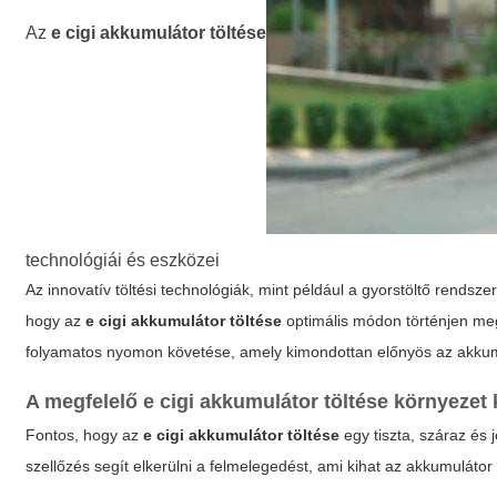
Az
e cigi akkumulátor töltése
technológiái és eszközei
Az innovatív töltési technológiák, mint például a gyorstöltő rendsz
hogy az
e cigi akkumulátor töltése
optimális módon történjen meg
folyamatos nyomon követése, amely kimondottan előnyös az akkum
A megfelelő
e cigi akkumulátor töltése
környezet k
Fontos, hogy az
e cigi akkumulátor töltése
egy tiszta, száraz és 
szellőzés segít elkerülni a felmelegedést, ami kihat az akkumulátor