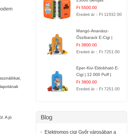
25000 Befújás
Eldobható E-ciga |
Ft 5500.00
odern
Trópusi Gyümölcs
Eredeti ár：
Ft 11932.00
Élmény!
Mangó-Ananász-
Őszibarack E-Cigi |
12.000 Befújás |
Ft 3800.00
Tropikus Gyümölcs Íz
Eredeti ár：
Ft 7251.00
Eper-Kivi Eldobható E-
Cigi | 12.000 Puff |
használókat,
Édes-Gyümölcs Íz
Ft 3800.00
llapotának
Eredeti ár：
Ft 7251.00
Blog
l. A jó
Elektromos cigi Győr városában a