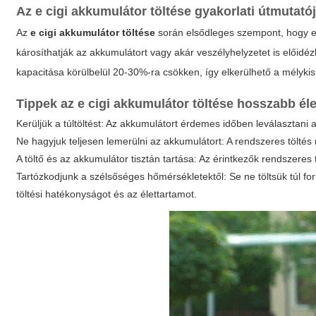
Az
e cigi akkumulátor töltése
gyakorlati útmutató
Az
e cigi akkumulátor töltése
során elsődleges szempont, hogy er
károsíthatják az akkumulátort vagy akár veszélyhelyzetet is előidé
kapacitása körülbelül 20-30%-ra csökken, így elkerülhető a mélykisü
Tippek az
e cigi akkumulátor töltése
hosszabb éle
Kerüljük a túltöltést: Az akkumulátort érdemes időben leválasztani a
Ne hagyjuk teljesen lemerülni az akkumulátort: A rendszeres tölté
A töltő és az akkumulátor tisztán tartása: Az érintkezők rendszeres tis
Tartózkodjunk a szélsőséges hőmérsékletektől: Se ne töltsük túl fo
töltési hatékonyságot és az élettartamot.