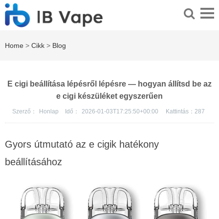
Home
>
Cikk
>
Blog
E cigi beállítása lépésről lépésre — hogyan állítsd be az
e cigi készüléket egyszerűen
Szerző：
Honlap
Idő：
2026-01-03T17:25:50+00:00
Kattintás：
287
Gyors útmutató az e cigik hatékony
beállításához