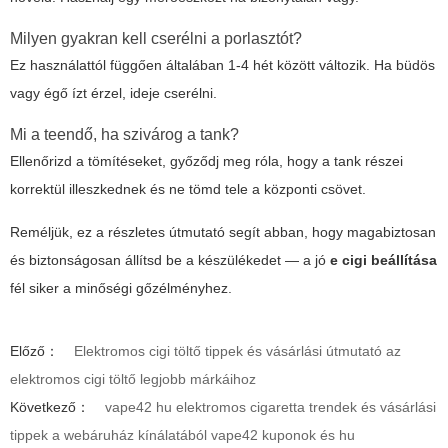
Milyen gyakran kell cserélni a porlasztót?
Ez használattól függően általában 1-4 hét között változik. Ha büdös
vagy égő ízt érzel, ideje cserélni.
Mi a teendő, ha szivárog a tank?
Ellenőrizd a tömítéseket, győződj meg róla, hogy a tank részei
korrektül illeszkednek és ne tömd tele a központi csövet.
Reméljük, ez a részletes útmutató segít abban, hogy magabiztosan
és biztonságosan állítsd be a készülékedet — a jó
e cigi beállítása
fél siker a minőségi gőzélményhez.
Előző：
Elektromos cigi töltő tippek és vásárlási útmutató az
elektromos cigi töltő legjobb márkáihoz
Következő：
vape42 hu elektromos cigaretta trendek és vásárlási
tippek a webáruház kínálatából vape42 kuponok és hu