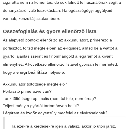
cigaretta nem rizikómentes, de sok felnőtt felhasználónak segít a
dohányzásról való leszokásban. Ha egészségügyi aggályaid
vannak, konzultálj szakemberrel.
Összefoglalás és gyors ellenőrző lista
Az alapvető pontok: ellenőrizd az akkumulátort, primerezd a
porlasztót, töltsd megfelelően az e-liquidet, állítsd be a wattot a
gyártói ajánlás szerint és finomhangold a légáramot a kívánt
élményhez. A következő ellenőrző listával gyorsan felmérheted,
hogy a
e cigi beállítása
helyes-e:
Akkumulátor töltöttsége megfelelő?
Porlasztó primerezve van?
Tank töltöttsége optimális (nem túl tele, nem üres)?
Teljesítmény a gyártói tartományon belül?
Légáram és íz/gőz egyensúly megfelel az elvárásaidnak?
Ha ezekre a kérdésekre igen a válasz, akkor jó úton jársz,