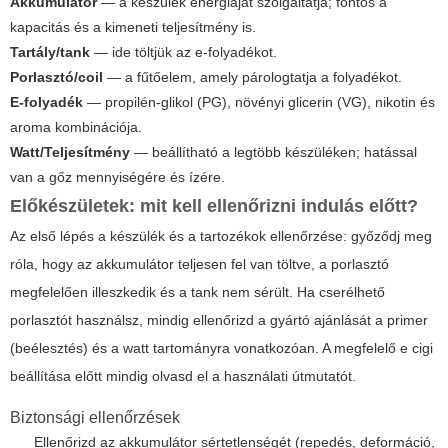
Akkumulátor
— a készülék energiáját szolgáltatja; fontos a
kapacitás és a kimeneti teljesítmény is.
Tartály/tank
— ide töltjük az e-folyadékot.
Porlasztó/coil
— a fűtőelem, amely párologtatja a folyadékot.
E-folyadék
— propilén-glikol (PG), növényi glicerin (VG), nikotin és
aroma kombinációja.
Watt/Teljesítmény
— beállítható a legtöbb készüléken; hatással
van a gőz mennyiségére és ízére.
Előkészületek: mit kell ellenőrizni indulás előtt?
Az első lépés a készülék és a tartozékok ellenőrzése: győződj meg
róla, hogy az akkumulátor teljesen fel van töltve, a porlasztó
megfelelően illeszkedik és a tank nem sérült. Ha cserélhető
porlasztót használsz, mindig ellenőrizd a gyártó ajánlását a primer
(beélesztés) és a watt tartományra vonatkozóan. A megfelelő
e cigi
beállítása
előtt mindig olvasd el a használati útmutatót.
Biztonsági ellenőrzések
Ellenőrizd az akkumulátor sértetlenségét (repedés, deformáció,