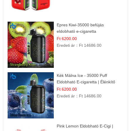
Epres Kiwi-35000 befújás
eldobható e-cigaretta
Ft 6200.00
Eredeti ár：
Ft 14686.00
Kék Málna Ice - 35000 Puff
Eldobható E-cigaretta | Élénkítő
Gyümölcsös Frissesség!
Ft 6200.00
Eredeti ár：
Ft 14686.00
Pink Lemon Eldobható E-Cigi |