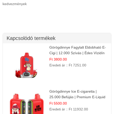
kedvezmények
Kapcsolódó termékek
Görögdinnye Fagylalt Eldobható E-
Cigi | 12.000 Szívás | Édes Vízidín
Íz
Ft 3800.00
Eredeti ár：
Ft 7251.00
Görögdinnye Ice E-cigaretta |
25.000 Befújás | Premium E-Liquid
Ft 5500.00
Eredeti ár：
Ft 11932.00