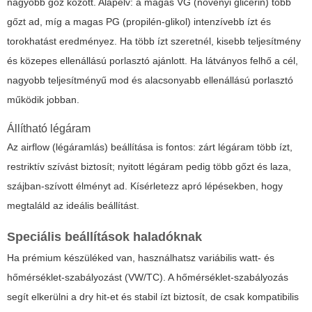
nagyobb gőz között. Alapelv: a magas VG (növényi glicerin) több
gőzt ad, míg a magas PG (propilén-glikol) intenzívebb ízt és
torokhatást eredményez. Ha több ízt szeretnél, kisebb teljesítmény
és közepes ellenállású porlasztó ajánlott. Ha látványos felhő a cél,
nagyobb teljesítményű mod és alacsonyabb ellenállású porlasztó
működik jobban.
Állítható légáram
Az airflow (légáramlás) beállítása is fontos: zárt légáram több ízt,
restriktív szívást biztosít; nyitott légáram pedig több gőzt és laza,
szájban-szívott élményt ad. Kísérletezz apró lépésekben, hogy
megtaláld az ideális beállítást.
Speciális beállítások haladóknak
Ha prémium készüléked van, használhatsz variábilis watt- és
hőmérséklet-szabályozást (VW/TC). A hőmérséklet-szabályozás
segít elkerülni a dry hit-et és stabil ízt biztosít, de csak kompatibilis