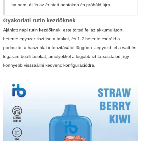
ha nem, állíts az érintett pontokon és próbáld újra.
Gyakorlati rutin kezdőknek
Ajánlott napi rutin kezdőknek: este töltsd fel az akkumulátort,
hetente egyszer tisztítsd a tankot, és 1-2 hetente cseréld a
porlasztót a használat intenzitásától függően. Jegyezd fel a watt és
légáram beállításokat, amelyekkel a legjobb ízt tapasztalod, így
könnyebb visszaállni kedvenc konfigurációdra.