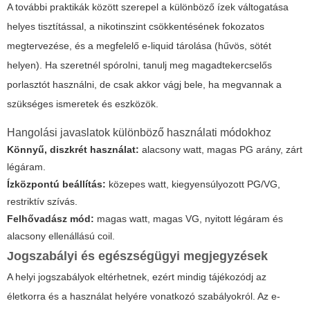
A további praktikák között szerepel a különböző ízek váltogatása
helyes tisztítással, a nikotinszint csökkentésének fokozatos
megtervezése, és a megfelelő e-liquid tárolása (hűvös, sötét
helyen). Ha szeretnél spórolni, tanulj meg magadtekercselős
porlasztót használni, de csak akkor vágj bele, ha megvannak a
szükséges ismeretek és eszközök.
Hangolási javaslatok különböző használati módokhoz
Könnyű, diszkrét használat:
alacsony watt, magas PG arány, zárt
légáram.
Ízközpontú beállítás:
közepes watt, kiegyensúlyozott PG/VG,
restriktív szívás.
Felhővadász mód:
magas watt, magas VG, nyitott légáram és
alacsony ellenállású coil.
Jogszabályi és egészségügyi megjegyzések
A helyi jogszabályok eltérhetnek, ezért mindig tájékozódj az
életkorra és a használat helyére vonatkozó szabályokról. Az e-