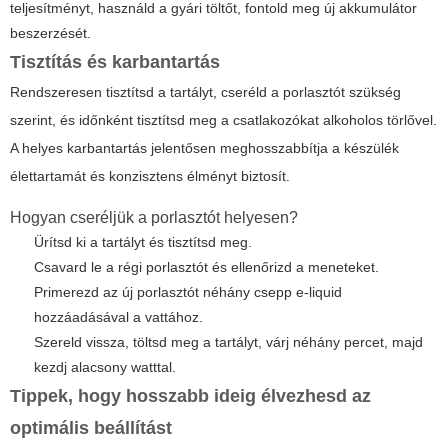
teljesítményt, használd a gyári töltőt, fontold meg új akkumulátor
beszerzését.
Tisztítás és karbantartás
Rendszeresen tisztítsd a tartályt, cseréld a porlasztót szükség
szerint, és időnként tisztítsd meg a csatlakozókat alkoholos törlővel.
A helyes karbantartás jelentősen meghosszabbítja a készülék
élettartamát és konzisztens élményt biztosít.
Hogyan cseréljük a porlasztót helyesen?
Ürítsd ki a tartályt és tisztítsd meg.
Csavard le a régi porlasztót és ellenőrizd a meneteket.
Primerezd az új porlasztót néhány csepp e-liquid
hozzáadásával a vattához.
Szereld vissza, töltsd meg a tartályt, várj néhány percet, majd
kezdj alacsony watttal.
Tippek, hogy hosszabb ideig élvezhesd az
optimális beállítást