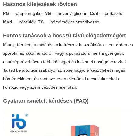
Hasznos kifejezések röviden
PG
— propilén-glikol;
VG
— növényi glicerin;
Coil
— porlasztó;
Mod
— készülék;
TC
— hőmérséklet-szabályozás.
Fontos tanácsok a hosszú távú elégedettségért
Mindig törekedj a minőségi alkatrészek használatára: nem érdemes
spórolni az akkumulátoron vagy a porlasztón, mert a gyengébb
minőség rövid távon több költséget és kellemetlenséget okozhat.
Tartsd be a töltési szabályokat, sose hagyd a készüléket magas
hőmérsékleten, és rendszeresen ellenőrizd a csatlakozókat a
korrózió vagy szennyeződés jelei után.
Gyakran ismételt kérdések (FAQ)