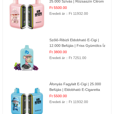
25.000 Szívás | Rózsaszín Citrom
Íz
Ft 5500.00
Eredeti ár：
Ft 11932.00
Szőlő-Ribizli Eldobható E-Cigi |
12.000 Befújás | Friss Gyümölcs Íz
Ft 3800.00
Eredeti ár：
Ft 7251.00
Áfonyás Fagylalt E-Cigi | 25.000
Befújás | Eldobható E-Cigaretta
Ft 5500.00
Eredeti ár：
Ft 11932.00