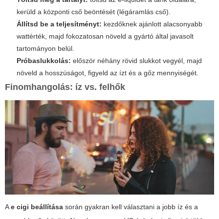
kerüld a központi cső beöntését (légáramlás cső).
Állítsd be a teljesítményt:
kezdőknek ajánlott alacsonyabb
wattérték, majd fokozatosan növeld a gyártó által javasolt
tartományon belül.
Próbaslukkolás:
először néhány rövid slukkot vegyél, majd
növeld a hosszúságot, figyeld az ízt és a gőz mennyiségét.
Finomhangolás: íz vs. felhők
A
e cigi beállítása
során gyakran kell választani a jobb íz és a