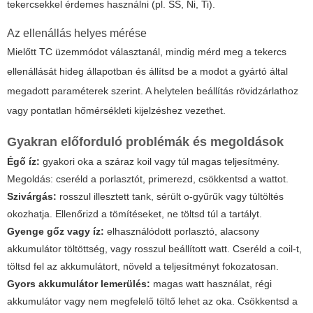
tekercsekkel érdemes használni (pl. SS, Ni, Ti).
Az ellenállás helyes mérése
Mielőtt TC üzemmódot választanál, mindig mérd meg a tekercs
ellenállását hideg állapotban és állítsd be a modot a gyártó által
megadott paraméterek szerint. A helytelen beállítás rövidzárlathoz
vagy pontatlan hőmérsékleti kijelzéshez vezethet.
Gyakran előforduló problémák és megoldások
Égő íz:
gyakori oka a száraz koil vagy túl magas teljesítmény.
Megoldás: cseréld a porlasztót, primerezd, csökkentsd a wattot.
Szivárgás:
rosszul illesztett tank, sérült o-gyűrűk vagy túltöltés
okozhatja. Ellenőrizd a tömítéseket, ne töltsd túl a tartályt.
Gyenge gőz vagy íz:
elhasználódott porlasztó, alacsony
akkumulátor töltöttség, vagy rosszul beállított watt. Cseréld a coil-t,
töltsd fel az akkumulátort, növeld a teljesítményt fokozatosan.
Gyors akkumulátor lemerülés:
magas watt használat, régi
akkumulátor vagy nem megfelelő töltő lehet az oka. Csökkentsd a