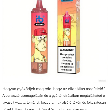
Hogyan győződjek meg róla, hogy az ellenállás megfelelő?
A porlasztó csomagolásán és a gyártó leírásában megtalálhatod a
javasolt watt tartományt; kezdd annak alsó értékén és fokozatosan
növeld. Használj egy mérőeszközt ha bizonytalan vagy.