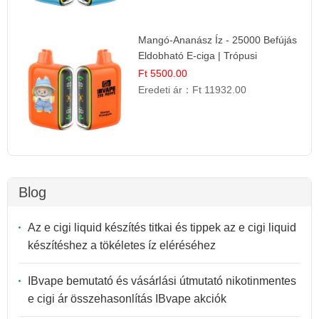
Mangó-Ananász Íz - 25000 Befújás
Eldobható E-ciga | Trópusi
Gyümölcs Élmény!
Ft 5500.00
Eredeti ár：
Ft 11932.00
Blog
Az e cigi liquid készítés titkai és tippek az e cigi liquid
készítéshez a tökéletes íz eléréséhez
IBvape bemutató és vásárlási útmutató nikotinmentes
e cigi ár összehasonlítás IBvape akciók