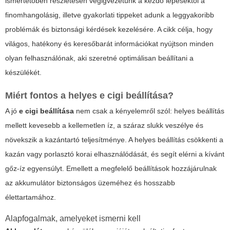
ismertetőben részletesen végigvezetünk a kezdő lépésektől a
finomhangolásig, illetve gyakorlati tippeket adunk a leggyakoribb
problémák és biztonsági kérdések kezelésére. A cikk célja, hogy
világos, hatékony és keresőbarát információkat nyújtson minden
olyan felhasználónak, aki szeretné optimálisan beállítani a
készülékét.
Miért fontos a helyes e cigi beállítása?
A jó
e cigi beállítása
nem csak a kényelemről szól: helyes beállítás
mellett kevesebb a kellemetlen íz, a száraz slukk veszélye és
növekszik a kazántartó teljesítménye. A helyes beállítás csökkenti a
kazán vagy porlasztó korai elhasználódását, és segít elérni a kívánt
gőz-íz egyensúlyt. Emellett a megfelelő beállítások hozzájárulnak
az akkumulátor biztonságos üzeméhez és hosszabb
élettartamához.
Alapfogalmak, amelyeket ismerni kell