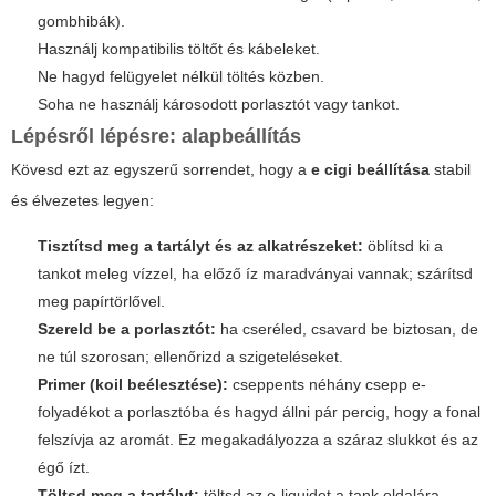
gombhibák).
Használj kompatibilis töltőt és kábeleket.
Ne hagyd felügyelet nélkül töltés közben.
Soha ne használj károsodott porlasztót vagy tankot.
Lépésről lépésre: alapbeállítás
Kövesd ezt az egyszerű sorrendet, hogy a
e cigi beállítása
stabil
és élvezetes legyen:
Tisztítsd meg a tartályt és az alkatrészeket:
öblítsd ki a
tankot meleg vízzel, ha előző íz maradványai vannak; szárítsd
meg papírtörlővel.
Szereld be a porlasztót:
ha cseréled, csavard be biztosan, de
ne túl szorosan; ellenőrizd a szigeteléseket.
Primer (koil beélesztése):
cseppents néhány csepp e-
folyadékot a porlasztóba és hagyd állni pár percig, hogy a fonal
felszívja az aromát. Ez megakadályozza a száraz slukkot és az
égő ízt.
Töltsd meg a tartályt:
töltsd az e-liquidet a tank oldalára,