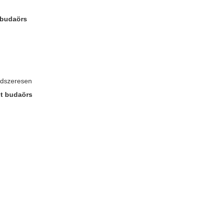
t budaörs
endszeresen
lt budaörs