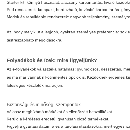
Starter kit: könnyű használat, alacsony karbantartás, kiváló kezdők
Pod rendszerek: kompakt, hordozható, kevésbé karbantartás-igén
Modok és rebuildable rendszerek: nagyobb teljesítmény, személyre
Az, hogy melyik út a legjobb, gyakran személyes preferencia: sok
e
testreszabható megoldásokra.
Folyadékok és ízek: mire figyeljünk?
Az e-folyadékok választéka hatalmas: gyümölcsös, desszertas, ment
és ma már vannak nikotinmentes opciók is. Kezdőknek érdemes kis k
felesleges készletük maradjon.
Biztonsági és minőségi szempontok
Válassz megbízható márkákat és ellenőrzött beszállítókat.
Kerüld a kérdéses eredetű, gyanúsan olcsó termékeket.
Figyelj a gyártási dátumra és a tárolási utasításokra, mert egyes í