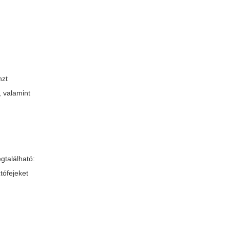
nzt
, valamint
gtalálható:
tófejeket