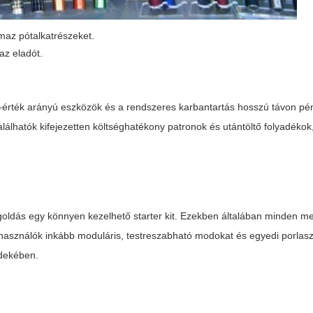
maz pótalkatrészeket.
az eladót.
r-érték arányú eszközök és a rendszeres karbantartás hosszú távon pé
álhatók kifejezetten költséghatékony patronok és utántöltő folyadékok
dás egy könnyen kezelhető starter kit. Ezekben általában minden me
felhasználók inkább moduláris, testreszabható modokat és egyedi porlasz
rdekében.