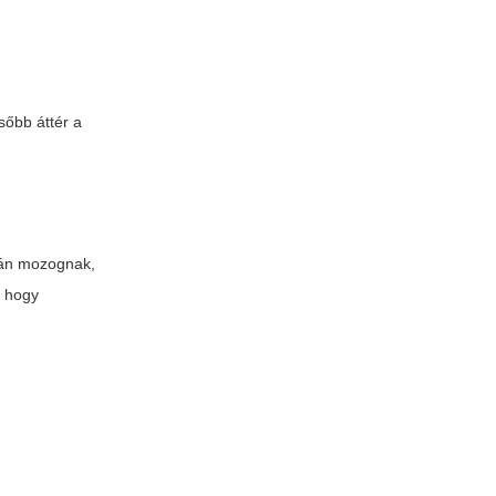
sőbb áttér a
álán mozognak,
, hogy