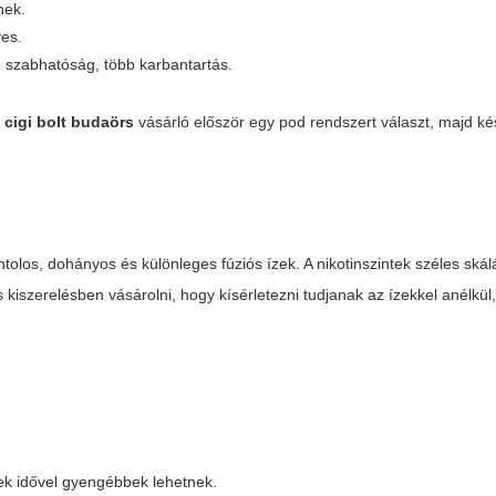
nek.
yes.
 szabhatóság, több karbantartás.
 cigi bolt budaörs
vásárló először egy pod rendszert választ, majd ké
olos, dohányos és különleges fúziós ízek. A nikotinszintek széles sk
iszerelésben vásárolni, hogy kísérletezni tudjanak az ízekkel anélkül
zek idővel gyengébbek lehetnek.