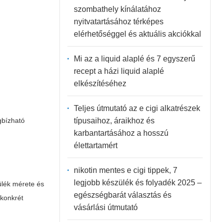
szombathely kínálatához
nyitvatartásához térképes
elérhetőséggel és aktuális akciókkal
Mi az a liquid alaplé és 7 egyszerű
recept a házi liquid alaplé
elkészítéséhez
Teljes útmutató az e cigi alkatrészek
típusaihoz, áraikhoz és
gbízható
karbantartásához a hosszú
élettartamért
nikotin mentes e cigi tippek, 7
legjobb készülék és folyadék 2025 –
ülék mérete és
egészségbarát választás és
konkrét
vásárlási útmutató