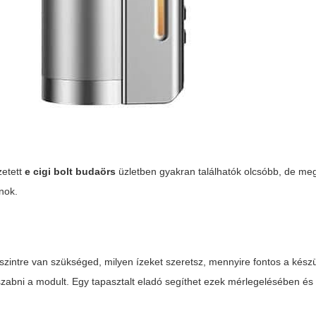
zetett
e cigi bolt budaörs
üzletben gyakran találhatók olcsóbb, de me
nok.
nszintre van szükséged, milyen ízeket szeretsz, mennyire fontos a kész
szabni a modult. Egy tapasztalt
eladó
segíthet ezek mérlegelésében és 