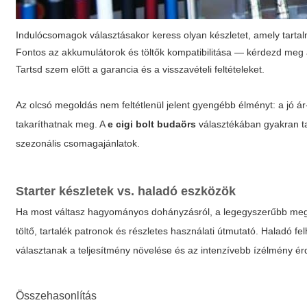
Indulócsomagok választásakor keress olyan készletet, amely tartal
Fontos az akkumulátorok és töltők kompatibilitása — kérdezd meg 
Tartsd szem előtt a garancia és a visszavételi feltételeket.
Az olcsó megoldás nem feltétlenül jelent gyengébb élményt: a jó á
takaríthatnak meg. A
e cigi bolt budaörs
választékában gyakran tal
szezonális csomagajánlatok.
Starter készletek vs. haladó eszközök
Ha most váltasz hagyományos dohányzásról, a legegyszerűbb megol
töltő, tartalék patronok és részletes használati útmutató. Haladó 
választanak a teljesítmény növelése és az intenzívebb ízélmény é
Összehasonlítás