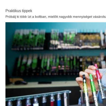
Praktikus tippek
Próbálj ki több ízt a boltban, mielőtt nagyobb mennyiséget vásárols