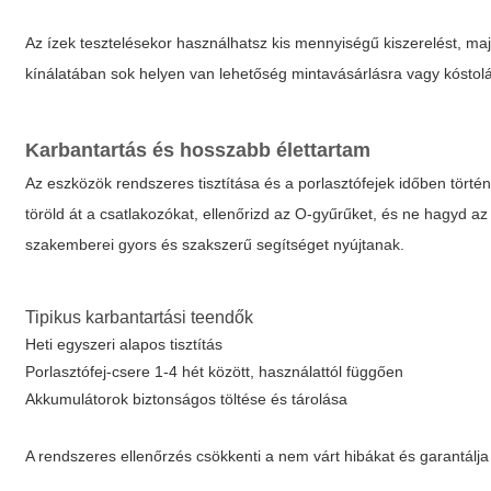
Az ízek tesztelésekor használhatsz
kis mennyiségű
kiszerelést, ma
kínálatában sok helyen van lehetőség mintavásárlásra vagy kóstol
Karbantartás és hosszabb élettartam
Az eszközök rendszeres tisztítása és a porlasztófejek időben törté
töröld át a csatlakozókat, ellenőrizd az O-gyűrűket, és ne hagyd az
szakemberei gyors és szakszerű segítséget nyújtanak.
Tipikus karbantartási teendők
Heti egyszeri alapos tisztítás
Porlasztófej-csere 1-4 hét között, használattól függően
Akkumulátorok biztonságos töltése és tárolása
A rendszeres ellenőrzés csökkenti a nem várt hibákat és garantálja 