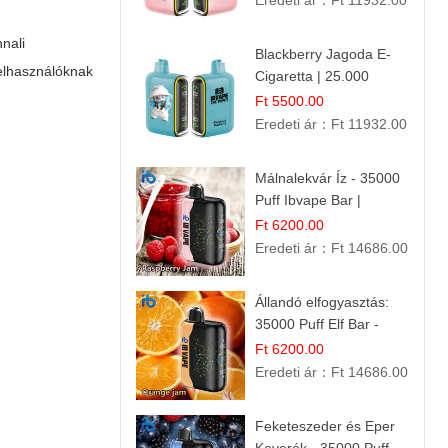
Eredeti ár：
Ft 11932.00
nali
Blackberry Jagoda E-
felhasználóknak
Cigaretta | 25.000
Szívás | Ízesített E-
Ft 5500.00
Liquid
Eredeti ár：
Ft 11932.00
Málnalekvár Íz - 35000
Puff Ibvape Bar |
Gazdag Gyümölcsös
Ft 6200.00
Ízélmény!
Eredeti ár：
Ft 14686.00
Állandó elfogyasztás:
35000 Puff Elf Bar -
Narancslekvár íz
Ft 6200.00
Eredeti ár：
Ft 14686.00
Feketeszeder és Eper