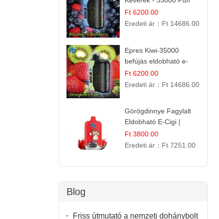
Keverék - 35000 Puff
Eldobható Vape | Ízletes
Ft 6200.00
Gyümölcsökombináció!
Eredeti ár：
Ft 14686.00
Epres Kiwi-35000
befújás eldobható e-
cigaretta
Ft 6200.00
Eredeti ár：
Ft 14686.00
Görögdinnye Fagylalt
Eldobható E-Cigi |
12.000 Szívás | Édes
Ft 3800.00
Vízidín Íz
Eredeti ár：
Ft 7251.00
Blog
Friss útmutató a nemzeti dohánybolt