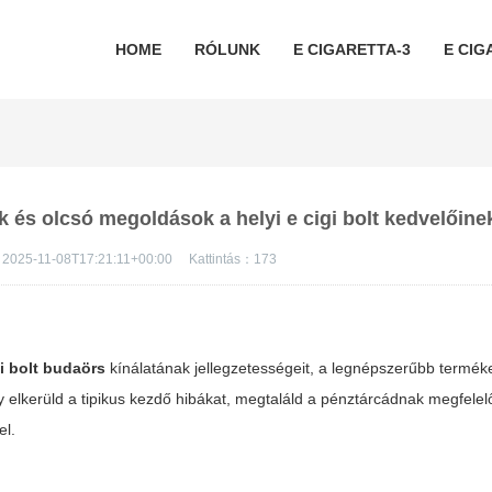
HOME
RÓLUNK
E CIGARETTA-3
E CIG
pek és olcsó megoldások a helyi e cigi bolt kedvelőine
2025-11-08T17:21:11+00:00
Kattintás：
173
gi bolt budaörs
kínálatának jellegzetességeit, a legnépszerűbb terméke
y elkerüld a tipikus kezdő hibákat, megtaláld a pénztárcádnak megfele
el.