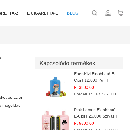
ARETTA-2
E CIGARETTA-1
BLOG
k
Kapcsolódó termékek
Eper-Kivi Eldobható E-
Cigi | 12.000 Puff |
Édes-Gyümölcs Íz
Ft 3800.00
Eredeti ár：
Ft 7251.00
ket és az ár-
lő megoldást,
Pink Lemon Eldobható
E-Cigi | 25.000 Szívás |
Rózsaszín Citrom Íz
Ft 5500.00