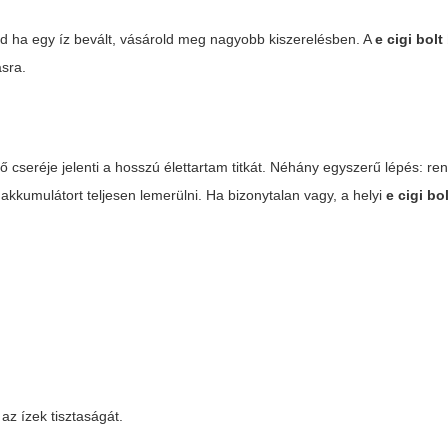
jd ha egy íz bevált, vásárold meg nagyobb kiszerelésben. A
e cigi bol
ásra.
nő cseréje jelenti a hosszú élettartam titkát. Néhány egyszerű lépés: r
 akkumulátort teljesen lemerülni. Ha bizonytalan vagy, a helyi
e cigi bo
az ízek tisztaságát.