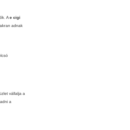
tők. A
e cigi
yakran adnak
olcsó
zlet vállalja a
eadni a