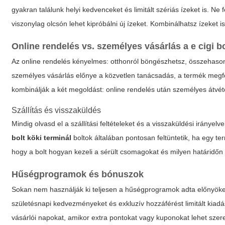
gyakran találunk helyi kedvenceket és limitált szériás ízeket is. Ne 
viszonylag olcsón lehet kipróbálni új ízeket. Kombinálhatsz ízeket i
Online rendelés vs. személyes vásárlás a
e cigi b
Az online rendelés kényelmes: otthonról böngészhetsz, összehaso
személyes vásárlás előnye a közvetlen tanácsadás, a termék megf
kombinálják a két megoldást: online rendelés után személyes átvétel
Szállítás és visszaküldés
Mindig olvasd el a szállítási feltételeket és a visszaküldési irány
bolt köki terminál
boltok általában pontosan feltüntetik, ha egy te
hogy a bolt hogyan kezeli a sérült csomagokat és milyen határidőn 
Hűségprogramok és bónuszok
Sokan nem használják ki teljesen a hűségprogramok adta előnyöke
születésnapi kedvezményeket és exkluzív hozzáférést limitált kiadá
vásárlói napokat, amikor extra pontokat vagy kuponokat lehet szere