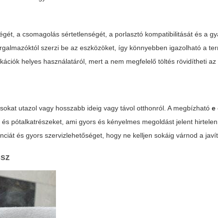
ségét, a csomagolás sértetlenségét, a porlasztó kompatibilitását és a gy
orgalmazóktól szerzi be az eszközöket, így könnyebben igazolható a te
kációk helyes használatáról, mert a nem megfelelő töltés rövidítheti a
 sokat utazol vagy hosszabb ideig vagy távol otthonról. A megbízható
e
t és pótalkatrészeket, ami gyors és kényelmes megoldást jelent hirtelen
ciát és gyors szervizlehetőséget, hogy ne kelljen sokáig várnod a javí
ssz