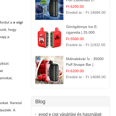
Puff Eldobható E-
cigaretta | Élénkítő
Ft 6200.00
Gyümölcsös
Eredeti ár：
Ft 14686.00
Frissesség!
fordul a
e cigi
Görögdinnye Ice E-
lunk, hogy
cigaretta | 25.000
kapj a
Befújás | Premium E-
Ft 5500.00
Liquid
Eredeti ár：
Ft 11932.00
Málnalekvár Íz - 35000
zközt.
Puff Ibvape Bar |
Gazdag Gyümölcsös
at
Ft 6200.00
Ízélmény!
Eredeti ár：
Ft 14686.00
ramokat,
Blog
sokat. Keresd
laszték. A
evod e cigi vásárlási és használati