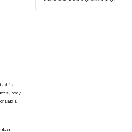
t ad és
nteni, hogy
gtaláld a
olcain