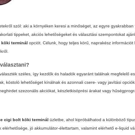
ekről szól: aki a környéken keresi a minőséget, az egyre gyakrabban 
korlati
tippeket
, akciós lehetőségeket és választási szempontokat aján
t köki terminál
opciót. Célunk, hogy teljes körű, naprakész információt 
kről.
 választani?
álaszték széles, így kezdők és haladók egyaránt találnak megfelelő es
k, kóstoló lehetőséget kínálnak és azonnali csere- vagy javítási opciók
eghirdet szezonális akciókat, készletkisöprési árakat vagy hűségprog
y
e cigi bolt köki terminál
üzletbe, ahol kipróbálhatod a különböző típu
 elérhetősége, jó akkumulátor-élettartam, valamint elérhető e-liquid vá