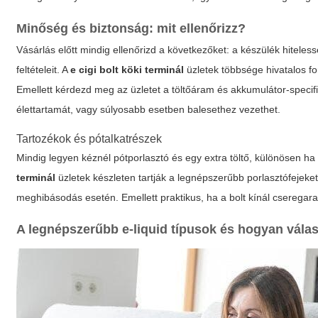
Minőség és biztonság: mit ellenőrizz?
Vásárlás előtt mindig ellenőrizd a következőket: a készülék hiteles
feltételeit. A
e cigi bolt köki terminál
üzletek többsége hivatalos f
Emellett kérdezd meg az üzletet a töltőáram és akkumulátor-specifi
élettartamát, vagy súlyosabb esetben balesethez vezethet.
Tartozékok és pótalkatrészek
Mindig legyen kéznél pótporlasztó és egy extra töltő, különösen ha
terminál
üzletek készleten tartják a legnépszerűbb porlasztófejeke
meghibásodás esetén. Emellett praktikus, ha a bolt kínál cseregaran
A legnépszerűbb e-liquid típusok és hogyan vála