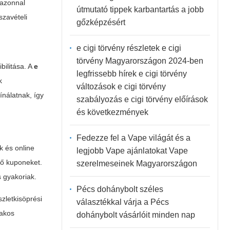
 azonnal
útmutató tippek karbantartás a jobb
szavételi
gőzképzésért
e cigi törvény részletek e cigi
törvény Magyarországon 2024-ben
bilitása. A
e
legfrissebb hírek e cigi törvény
k
változások e cigi törvény
ínálatnak, így
szabályozás e cigi törvény előírások
és következmények
Fedezze fel a Vape világát és a
k és online
legjobb Vape ajánlatokat Vape
enő kuponeket.
szerelmeseinek Magyarországon
s gyakoriak.
Pécs dohánybolt széles
szletkisöprési
választékkal várja a Pécs
zakos
dohánybolt vásárlóit minden nap