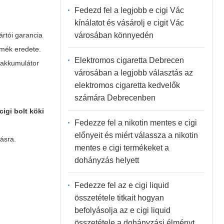
Fedezd fel a legjobb e cigi Vác
kínálatot és vásárolj e cigit Vác
városában könnyedén
ártói garancia
rmék eredete.
Elektromos cigaretta Debrecen
z akkumulátor
városában a legjobb választás az
elektromos cigaretta kedvelők
számára Debrecenben
 cigi bolt köki
Fedezze fel a nikotin mentes e cigi
előnyeit és miért válassza a nikotin
tásra.
mentes e cigi termékeket a
dohányzás helyett
Fedezze fel az e cigi liquid
összetétele titkait hogyan
befolyásolja az e cigi liquid
összetétele a dohányzási élményt