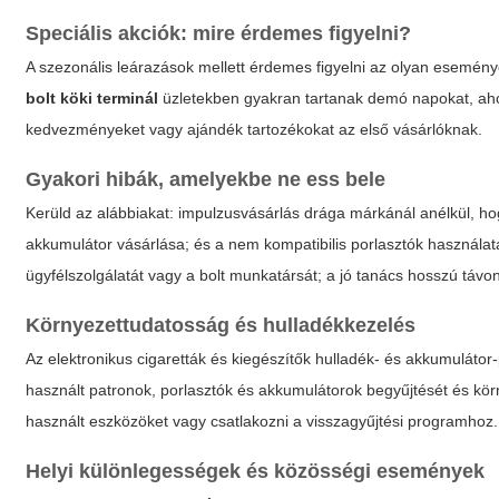
Speciális akciók: mire érdemes figyelni?
A szezonális leárazások mellett érdemes figyelni az olyan esemény
bolt köki terminál
üzletekben gyakran tartanak demó napokat, ahol
kedvezményeket vagy ajándék tartozékokat az első vásárlóknak.
Gyakori hibák, amelyekbe ne ess bele
Kerüld az alábbiakat: impulzusvásárlás drága márkánál anélkül, ho
akkumulátor vásárlása; és a nem kompatibilis porlasztók használa
ügyfélszolgálatát vagy a bolt munkatársát; a jó tanács hosszú távo
Környezettudatosság és hulladékkezelés
Az elektronikus cigaretták és kiegészítők hulladék- és akkumuláto
használt patronok, porlasztók és akkumulátorok begyűjtését és kör
használt eszközöket vagy csatlakozni a visszagyűjtési programhoz.
Helyi különlegességek és közösségi események