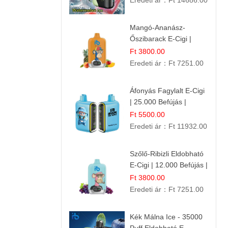
Eredeti ár：
Ft 14686.00
Mangó-Ananász-
Őszibarack E-Cigi |
12.000 Befújás |
Ft 3800.00
Tropikus Gyümölcs Íz
Eredeti ár：
Ft 7251.00
Áfonyás Fagylalt E-Cigi
| 25.000 Befújás |
Eldobható E-Cigaretta
Ft 5500.00
Eredeti ár：
Ft 11932.00
Szőlő-Ribizli Eldobható
E-Cigi | 12.000 Befújás |
Friss Gyümölcs Íz
Ft 3800.00
Eredeti ár：
Ft 7251.00
Kék Málna Ice - 35000