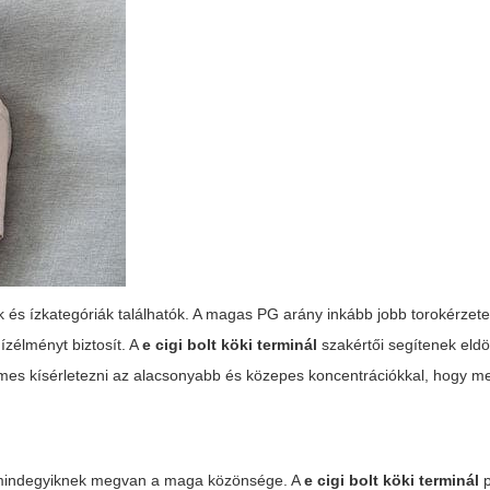
ak és ízkategóriák találhatók. A magas PG arány inkább jobb torokérzete
zélményt biztosít. A
e cigi bolt köki terminál
szakértői segítenek eldö
demes kísérletezni az alacsonyabb és közepes koncentrációkkal, hogy me
—mindegyiknek megvan a maga közönsége. A
e cigi bolt köki terminál
p