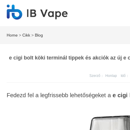
Home
>
Cikk
>
Blog
e cigi bolt köki terminál tippek és akciók az új e
Szerző：
Honlap
Idő：
Fedezd fel a legfrissebb lehetőségeket a
e cigi