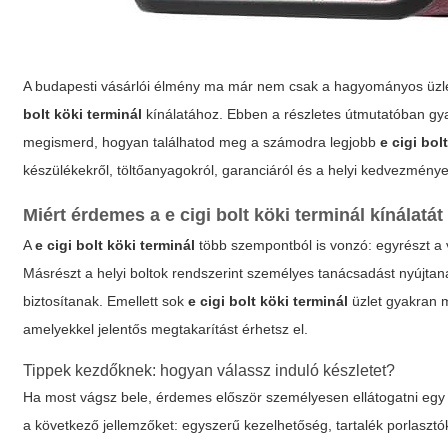
A budapesti vásárlói élmény ma már nem csak a hagyományos üzlet
bolt köki terminál
kínálatához. Ebben a részletes útmutatóban gya
megismerd, hogyan találhatod meg a számodra legjobb
e cigi bol
készülékekről, töltőanyagokról, garanciáról és a helyi kedvezménye
Miért érdemes a
e cigi bolt köki terminál
kínálatát
A
e cigi bolt köki terminál
több szempontból is vonzó: egyrészt a v
Másrészt a helyi boltok rendszerint személyes tanácsadást nyújtana
biztosítanak. Emellett sok
e cigi bolt köki terminál
üzlet gyakran m
amelyekkel jelentős megtakarítást érhetsz el.
Tippek kezdőknek: hogyan válassz induló készletet?
Ha most vágsz bele, érdemes először személyesen ellátogatni eg
a következő jellemzőket: egyszerű kezelhetőség, tartalék porlasztók