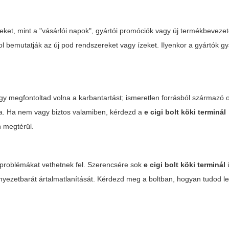
eket, mint a "vásárlói napok", gyártói promóciók vagy új termékbeveze
 bemutatják az új pod rendszereket vagy ízeket. Ilyenkor a gyártók g
gy megfontoltad volna a karbantartást; ismeretlen forrásból származó 
ta. Ha nem vagy biztos valamiben, kérdezd a
e cigi bolt köki terminál
n megtérül.
r-problémákat vethetnek fel. Szerencsére sok
e cigi bolt köki terminál
ü
nyezetbarát ártalmatlanítását. Kérdezd meg a boltban, hogyan tudod l