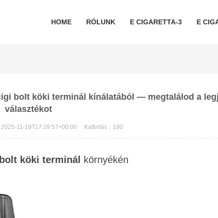
HOME
RÓLUNK
E CIGARETTA-3
E CIG
 cigi bolt köki terminál kínálatából — megtalálod a leg
választékot
2025-11-19T17:29:57+00:00
Kattintás：
180
 bolt köki terminál
környékén