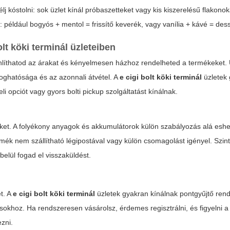
félj kóstolni: sok üzlet kínál próbaszetteket vagy kis kiszerelésű flakono
s: például bogyós + mentol = frissítő keverék, vagy vanília + kávé = des
olt köki terminál
üzleteiben
nlíthatod az árakat és kényelmesen házhoz rendelheted a termékeket.
oghatósága és az azonnali átvétel. A
e cigi bolt köki terminál
üzletek
i opciót vagy gyors bolti pickup szolgáltatást kínálnak.
elveket. A folyékony anyagok és akkumulátorok külön szabályozás alá esh
rmék nem szállítható légipostával vagy külön csomagolást igényel. Szint
belül fogad el visszaküldést.
t. A
e cigi bolt köki terminál
üzletek gyakran kínálnak pontgyűjtő ren
sokhoz. Ha rendszeresen vásárolsz, érdemes regisztrálni, és figyelni a 
zni.