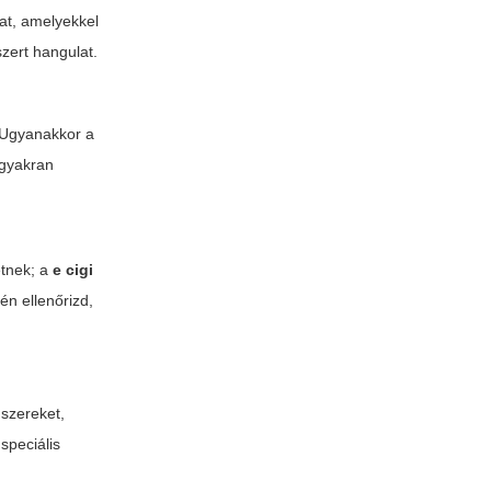
kat, amelyekkel
szert hangulat.
 Ugyanakkor a
 gyakran
etnek; a
e cigi
én ellenőrizd,
dszereket,
speciális