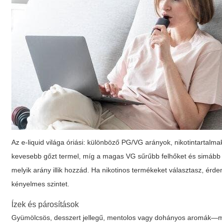
Az e-liquid világa óriási: különböző PG/VG arányok, nikotintartalm
kevesebb gőzt termel, míg a magas VG sűrűbb felhőket és simább í
melyik arány illik hozzád. Ha nikotinos termékeket választasz, ér
kényelmes szintet.
Ízek és párosítások
Gyümölcsös, desszert jellegű, mentolos vagy dohányos aromák