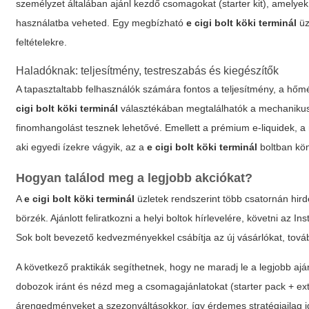
személyzet általában ajánl kezdő csomagokat (starter kit), amelyek t
használatba veheted. Egy megbízható
e cigi bolt köki terminál
üz
feltételekre.
Haladóknak: teljesítmény, testreszabás és kiegészítők
A tapasztaltabb felhasználók számára fontos a teljesítmény, a hőmé
cigi bolt köki terminál
választékában megtalálhatók a mechanikus
finomhangolást tesznek lehetővé. Emellett a prémium e-liquidek, a 
aki egyedi ízekre vágyik, az a
e cigi bolt köki terminál
boltban kön
Hogyan találod meg a legjobb akciókat?
A
e cigi bolt köki terminál
üzletek rendszerint több csatornán hirde
börzék. Ajánlott feliratkozni a helyi boltok hírlevelére, követni az
Sok bolt bevezető kedvezményekkel csábítja az új vásárlókat, tová
A következő praktikák segíthetnek, hogy ne maradj le a legjobb ajánla
dobozok iránt és nézd meg a csomagajánlatokat (starter pack + extr
árengedményeket a szezonváltásokkor, így érdemes stratégiailag i