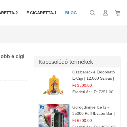
ARETTA-2
E CIGARETTA-1
BLOG
jobb e cigi
Kapcsolódó termékek
Őszibaracklé Eldobható
E-Cigi | 12.000 Szívás |
Frissítő Barack Íz
Ft 3800.00
Eredeti ár：
Ft 7251.00
Görögdinnye Ice Íz -
35000 Puff Ibvape Bar |
Frissítő Mentolos
Ft 6200.00
Élmény!