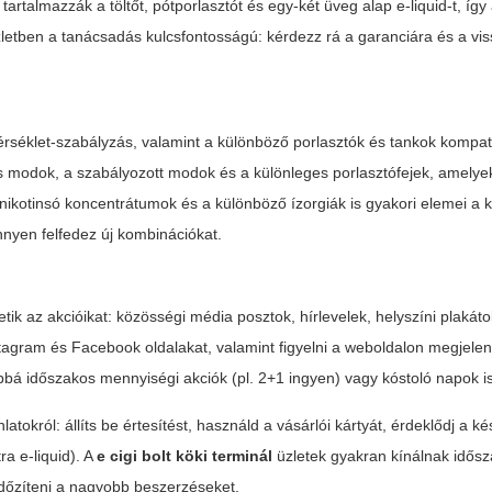
artalmazzák a töltőt, pótporlasztót és egy-két üveg alap e-liquid-t, így
letben a tanácsadás kulcsfontosságú: kérdezz rá a garanciára és a vis
rséklet-szabályzás, valamint a különböző porlasztók és tankok kompati
 modok, a szabályozott modok és a különleges porlasztófejek, amelye
nikotinsó koncentrátumok és a különböző ízorgiák is gyakori elemei a k
nyen felfedez új kombinációkat.
tik az akcióikat: közösségi média posztok, hírlevelek, helyszíni plakáto
 Instagram és Facebook oldalakat, valamint figyelni a weboldalon megjel
bbá időszakos mennyiségi akciók (pl. 2+1 ingyen) vagy kóstoló napok i
tokról: állíts be értesítést, használd a vásárlói kártyát, érdeklődj a ké
a e-liquid). A
e cigi bolt köki terminál
üzletek gyakran kínálnak idős
dőzíteni a nagyobb beszerzéseket.