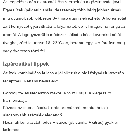
A steepelés során az aromák összeérnek és a gőzsimaság javul.
Egyes ízek (például vanília, desszertek) több hétig jobban érnek,
míg gyümölcsök többsége 3–7 nap után is élvezhető. A hő és sötét,
zárt környezet gyorsíthatja a folyamatot, de túl magas hő rontja az
aromát. A legegyszerűbb módszer: töltsd a kész keveréket sötét
üvegbe, zárd le, tartsd 18–22°C-on, hetente egyszer fordítsd meg
vagy óvatosan rázd fel.
Ízpárosítási tippek
Az ízek kombinálása kulcsa a jól sikerült
e cigi folyadék keverés
receptnek. Néhány bevált elv:
Gondolj fő- és kiegészítő ízekre: a fő íz uralja, a kiegészítő
harmonizálja.
Kövesd az intenzitásokat: erős aromáknál (menta, ánizs)
alacsonyabb százalék elegendő.
Használj kontrasztot: édes + savas (pl. vanília + citrus) gyakran
kellemes.