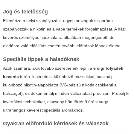
Jog és felelősség
Ellenőrizd a helyi szabályozást: egyes országok szigorúan
szabályozzák a nikotin és a vape termékek forgalmazását. A házi
keverés személyes használatra általában megengedett, de
eladásra való előállítás esetén további előírások lépnek életbe.
Speciális tippek a haladóknak
Azok számára, akik tovább szeretnének lépni a
e cigi folyadék
keverés
terén: kísérletezz különböző bázisokkal, használj
különböző nikotin-alapoldatot (VG-bázisú nikotin csökkenti a
halszagot), és dokumentálj minden változtatást precízen. Próbálj ki
invertálási technikákat, alacsony hőn történő érést vagy
ultrahangos keverést speciális aromákhoz.
Gyakran előforduló kérdések és válaszok