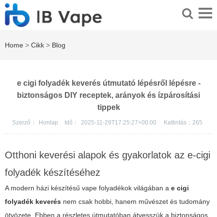
Home
>
Cikk
>
Blog
e cigi folyadék keverés útmutató lépésről lépésre -
biztonságos DIY receptek, arányok és ízpárosítási
tippek
Szerző：
Honlap
Idő：
2025-11-29T17:25:27+00:00
Kattintás：
265
Otthoni keverési alapok és gyakorlatok az e-cigi
folyadék készítéséhez
A modern házi készítésű vape folyadékok világában a
e cigi
folyadék keverés
nem csak hobbi, hanem művészet és tudomány
ötvözete. Ebben a részletes útmutatóban átvesszük a biztonságos