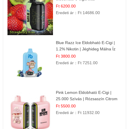
Ft 6200.00
Eredeti ár：
Ft 14686.00
Blue Razz Ice Eldobható E-Cigi |
1.2% Nikotin | Jéghideg Málna Íz
Ft 3800.00
Eredeti ár：
Ft 7251.00
Pink Lemon Eldobható E-Cigi |
25.000 Szívás | Rózsaszín Citrom
Íz
Ft 5500.00
Eredeti ár：
Ft 11932.00