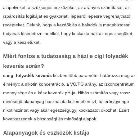
alapelveket, a szükséges eszközöket, az arányok számítását, az
ízpárosítás logikáját és gyakorlati, lépésről lépésre végrehajtható
recepteket. Célunk, hogy a kezdők és a haladók is magabiztosan
tudjanak kísérletezni anélkül, hogy kockáztatnák az egészségüket
vagy a készletüket.
Miért fontos a tudatosság a házi e cigi folyadék
keverés során?
e cigi folyadék keverés
közben több paraméter határozza meg az
élményt: a nikotin koncentráció, a VG/PG arány, az ízkoncentrátum
mennyisége és a kész keverék pH-ja. Hibás számítás vagy rossz
minőségű alapanyag használata kellemetlen ízt, túl erős/gyenge
nikotinszintet vagy akár egészségügyi kockázatot okozhat. Ezért
következzenek a biztonsági és minőségi alapok.
Alapanyagok és eszközök listája