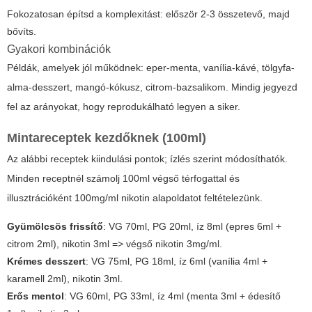
Fokozatosan építsd a komplexitást: először 2-3 összetevő, majd
bővíts.
Gyakori kombinációk
Példák, amelyek jól működnek: eper-menta, vanília-kávé, tölgyfa-
alma-desszert, mangó-kókusz, citrom-bazsalikom. Mindig jegyezd
fel az arányokat, hogy reprodukálható legyen a siker.
Mintareceptek kezdőknek (100ml)
Az alábbi receptek kiindulási pontok; ízlés szerint módosíthatók.
Minden receptnél számolj 100ml végső térfogattal és
illusztrációként 100mg/ml nikotin alapoldatot feltételezünk.
Gyümölcsös frissítő
: VG 70ml, PG 20ml, íz 8ml (epres 6ml +
citrom 2ml), nikotin 3ml => végső nikotin 3mg/ml.
Krémes desszert
: VG 75ml, PG 18ml, íz 6ml (vanília 4ml +
karamell 2ml), nikotin 3ml.
Erős mentol
: VG 60ml, PG 33ml, íz 4ml (menta 3ml + édesítő