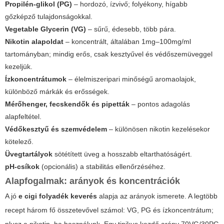
Propilén-glikol (PG)
– hordozó, ízvivő; folyékony, hígabb
gőzképző tulajdonságokkal.
Vegetable Glycerin (VG)
– sűrű, édesebb, több pára.
Nikotin alapoldat
– koncentrált, általában 1mg–100mg/ml
tartományban; mindig erős, csak kesztyűvel és védőszemüveggel
kezeljük.
Ízkoncentrátumok
– élelmiszeripari minőségű aromaolajok,
különböző márkák és erősségek.
Mérőhenger, fecskendők és pipetták
– pontos adagolás
alapfeltétel.
Védőkesztyű és szemvédelem
– különösen nikotin kezelésekor
kötelező.
Üvegtartályok
sötétített üveg a hosszabb eltarthatóságért.
pH-csíkok
(opcionális) a stabilitás ellenőrzéséhez.
Alapfogalmak: arányok és koncentrációk
A jó
e cigi folyadék keverés
alapja az arányok ismerete. A legtöbb
recept három fő összetevővel számol: VG, PG és ízkoncentrátum;