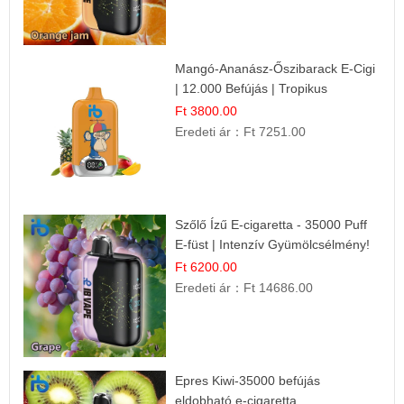
Mangó-Ananász-Őszibarack E-Cigi
| 12.000 Befújás | Tropikus
Gyümölcs Íz
Ft 3800.00
Eredeti ár：
Ft 7251.00
Szőlő Ízű E-cigaretta - 35000 Puff
E-füst | Intenzív Gyümölcsélmény!
Ft 6200.00
Eredeti ár：
Ft 14686.00
Epres Kiwi-35000 befújás
eldobható e-cigaretta