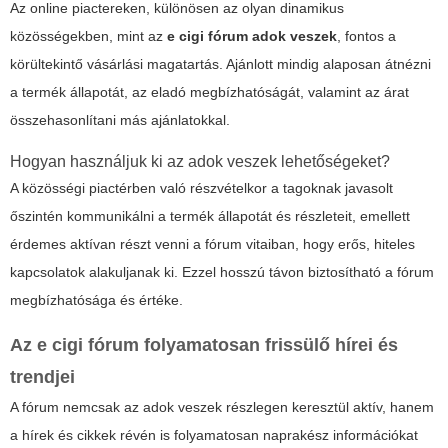
Az online piactereken, különösen az olyan dinamikus
közösségekben, mint az
e cigi fórum adok veszek
, fontos a
körültekintő vásárlási magatartás. Ajánlott mindig alaposan átnézni
a termék állapotát, az eladó megbízhatóságát, valamint az árat
összehasonlítani más ajánlatokkal.
Hogyan használjuk ki az
adok veszek
lehetőségeket?
A közösségi piactérben való részvételkor a tagoknak javasolt
őszintén kommunikálni a termék állapotát és részleteit, emellett
érdemes aktívan részt venni a fórum vitaiban, hogy erős, hiteles
kapcsolatok alakuljanak ki. Ezzel hosszú távon biztosítható a fórum
megbízhatósága és értéke.
Az
e cigi fórum
folyamatosan frissülő hírei és
trendjei
A fórum nemcsak az
adok veszek
részlegen keresztül aktív, hanem
a hírek és cikkek révén is folyamatosan naprakész információkat