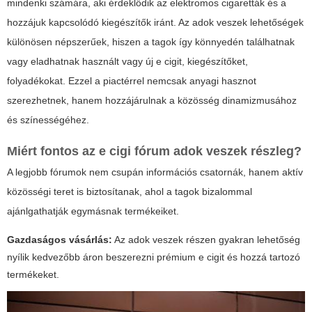
mindenki számára, aki érdeklődik az elektromos cigaretták és a
hozzájuk kapcsolódó kiegészítők iránt. Az
adok veszek
lehetőségek
különösen népszerűek, hiszen a tagok így könnyedén találhatnak
vagy eladhatnak használt vagy új e cigit, kiegészítőket,
folyadékokat. Ezzel a piactérrel nemcsak anyagi hasznot
szerezhetnek, hanem hozzájárulnak a közösség dinamizmusához
és színességéhez.
Miért fontos az
e cigi fórum adok veszek
részleg?
A legjobb fórumok nem csupán információs csatornák, hanem aktív
közösségi teret is biztosítanak, ahol a tagok bizalommal
ajánlgathatják egymásnak termékeiket.
Gazdaságos vásárlás:
Az
adok veszek
részen gyakran lehetőség
nyílik kedvezőbb áron beszerezni prémium e cigit és hozzá tartozó
termékeket.