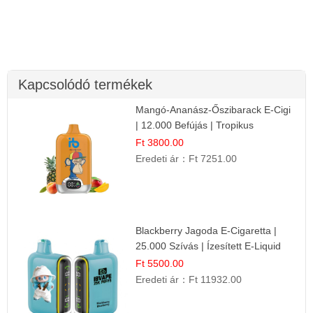
Kapcsolódó termékek
Mangó-Ananász-Őszibarack E-Cigi
| 12.000 Befújás | Tropikus
Gyümölcs Íz
Ft 3800.00
Eredeti ár：
Ft 7251.00
Blackberry Jagoda E-Cigaretta |
25.000 Szívás | Ízesített E-Liquid
Ft 5500.00
Eredeti ár：
Ft 11932.00