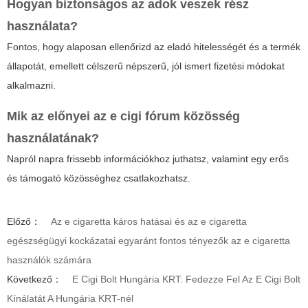
Hogyan biztonságos az
adok veszek
rész
használata?
Fontos, hogy alaposan ellenőrizd az eladó hitelességét és a termék
állapotát, emellett célszerű népszerű, jól ismert fizetési módokat
alkalmazni.
Mik az előnyei az
e cigi fórum
közösség
használatának?
Napról napra frissebb információkhoz juthatsz, valamint egy erős
és támogató közösséghez csatlakozhatsz.
Előző：
Az e cigaretta káros hatásai és az e cigaretta
egészségügyi kockázatai egyaránt fontos tényezők az e cigaretta
használók számára
Következő：
E Cigi Bolt Hungária KRT: Fedezze Fel Az E Cigi Bolt
Kínálatát A Hungária KRT-nél