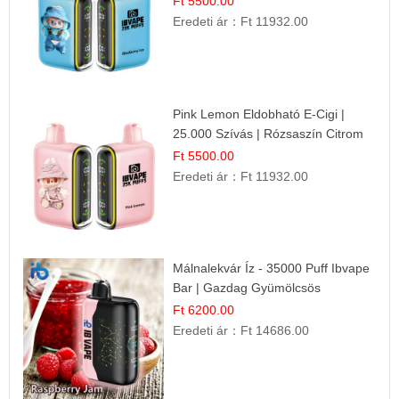
Ft 5500.00
Eredeti ár：
Ft 11932.00
Pink Lemon Eldobható E-Cigi |
25.000 Szívás | Rózsaszín Citrom
Íz
Ft 5500.00
Eredeti ár：
Ft 11932.00
Málnalekvár Íz - 35000 Puff Ibvape
Bar | Gazdag Gyümölcsös
Ízélmény!
Ft 6200.00
Eredeti ár：
Ft 14686.00