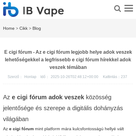
Home
>
Cikk
>
Blog
E cigi fórum - Az e cigi fórum legjobb helye adok veszek
lehetőségekkel a legfrissebb e cigi fórum hírekkel adok
veszek témában
Szerző：
Honlap
Idő：
2025-10-26T02:48:12+00:00
Kattintás：
237
Az
e cigi fórum adok veszek
közösség
jelentősége és szerepe a digitális dohányzás
világában
Az
e cigi fórum
mint platform mára kulcsfontosságú hellyé vált