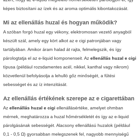
képes biztosítani az ízek és az aroma optimális kibontakozását.
Mi az
ellenállás huzal
és hogyan működik?
A szóban forgó huzal egy vékony, elektromosan vezető anyagból
készült szál, amely egy kört alkot az e cigi patronjában vagy
tartályában. Amikor áram halad át rajta, felmelegszik, és így
párologtatja el az e-liquid komponenseit. Az
ellenállás huzal e cigi
típusa (például rozsdamentes acél, nikkel, kanthal vagy nikrom)
közvetlenül befolyásolja a lehulló gőz minőségét, a fűtési
sebességet és az íz intenzitását.
Az ellenállás értékének szerepe az e cigarettában
Az
ellenállás huzal e cigi
ellenállásértéke, amelyet ohmban
mérnek, meghatározza a huzal hőmérsékletét és így az e-liquid
párolgásának sebességét. Alacsony ellenállású huzalok (
például
0,1 - 0,5 Ω
) gyorsabban melegszenek fel, nagyobb mennyiségű