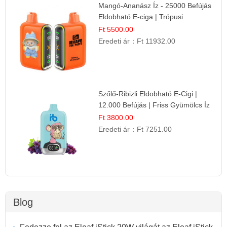
Mangó-Ananász Íz - 25000 Befújás
Eldobható E-ciga | Trópusi
Gyümölcs Élmény!
Ft 5500.00
Eredeti ár：
Ft 11932.00
Szőlő-Ribizli Eldobható E-Cigi |
12.000 Befújás | Friss Gyümölcs Íz
Ft 3800.00
Eredeti ár：
Ft 7251.00
Blog