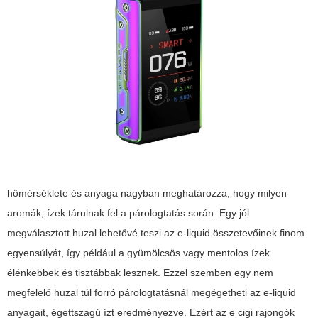
hőmérséklete és anyaga nagyban meghatározza, hogy milyen
aromák, ízek tárulnak fel a párologtatás során. Egy jól
megválasztott huzal lehetővé teszi az e-liquid összetevőinek finom
egyensúlyát, így például a gyümölcsös vagy mentolos ízek
élénkebbek és tisztábbak lesznek. Ezzel szemben egy nem
megfelelő huzal túl forró párologtatásnál megégetheti az e-liquid
anyagait, égettszagú ízt eredményezve. Ezért az e cigi rajongók