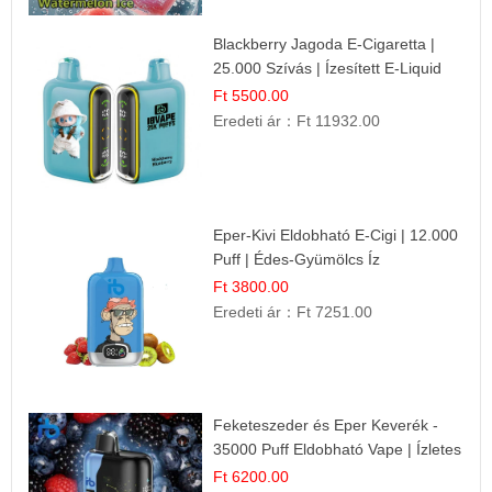
Blackberry Jagoda E-Cigaretta |
25.000 Szívás | Ízesített E-Liquid
Ft 5500.00
Eredeti ár：
Ft 11932.00
Eper-Kivi Eldobható E-Cigi | 12.000
Puff | Édes-Gyümölcs Íz
Ft 3800.00
Eredeti ár：
Ft 7251.00
Feketeszeder és Eper Keverék -
35000 Puff Eldobható Vape | Ízletes
Gyümölcsökombináció!
Ft 6200.00