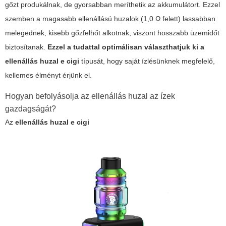
gőzt produkálnak, de gyorsabban meríthetik az akkumulátort. Ezzel
szemben a magasabb ellenállású huzalok (1,0 Ω felett) lassabban
melegednek, kisebb gőzfelhőt alkotnak, viszont hosszabb üzemidőt
biztosítanak.
Ezzel a tudattal optimálisan választhatjuk ki a
ellenállás huzal e cigi
típusát, hogy saját ízlésünknek megfelelő,
kellemes élményt érjünk el.
Hogyan befolyásolja az ellenállás huzal az ízek
gazdagságát?
Az
ellenállás huzal e cigi