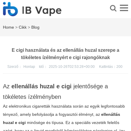
Home
>
Cikk
>
Blog
E cigi használata és az ellenállás huzal szerepe a
tökéletes ízélményért e cigi rajongóknak
Szerző：
Honlap
Idő：
2025-10-26T02:53:28+00:00
Kattintás：
200
Az
ellenállás huzal e cigi
jelentősége a
tökéletes ízélményben
Az elektronikus cigaretták használata során az egyik legfontosabb
tényező, amely befolyásolja a fogyasztói élményt, az
ellenállás
huzal e cigi
minősége és típusa. Ez a speciális vezeték felelős
azért, hogy az e-liquid megfelelő hőmérsékleten párologjon el, így