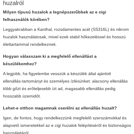
huzalról
Milyen típusú huzalok a legnépszerűbbek az e cigi
felhasználók körében?
Leggyakrabban a Kanthal, rozsdamentes acél (SS316L) és nikrom
huzalok használatosak, mivel ezek stabil hőkezeléssel és hosszú
élettartammal rendelkeznek.
Hogyan válasszam ki a megfelelő ellenállást a
készülékemhez?
A legjobb, ha figyelembe vesszük a készülék által ajánlott
ellenállás-tartományt és személyes ízlésünket: alacsony ellenállás
több gőzt és erőteljesebb ízt ad, magasabb ellenállás pedig
hosszabb üzemidőt.
Lehet-e otthon magamnak cserélni az ellenállás huzalt?
Igen, de fontos, hogy rendelkezzünk megfelelő szerszámokkal és
alapvető ismeretekkel az e cigi huzalok felépítéséről és biztonságos
használatáról.