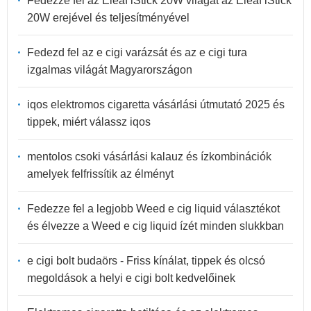
Fedezze fel az Eleaf iStick 20W világát az Eleaf iStick
20W erejével és teljesítményével
Fedezd fel az e cigi varázsát és az e cigi tura
izgalmas világát Magyarországon
iqos elektromos cigaretta vásárlási útmutató 2025 és
tippek, miért válassz iqos
mentolos csoki vásárlási kalauz és ízkombinációk
amelyek felfrissítik az élményt
Fedezze fel a legjobb Weed e cig liquid választékot
és élvezze a Weed e cig liquid ízét minden slukkban
e cigi bolt budaörs - Friss kínálat, tippek és olcsó
megoldások a helyi e cigi bolt kedvelőinek