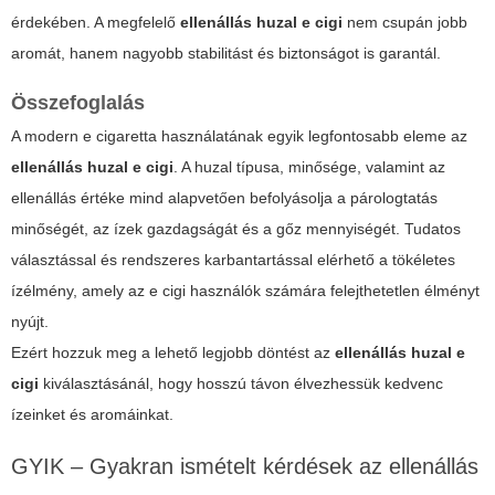
érdekében.
A megfelelő
ellenállás huzal e cigi
nem csupán jobb
aromát, hanem nagyobb stabilitást és biztonságot is garantál.
Összefoglalás
A modern e cigaretta használatának egyik legfontosabb eleme az
ellenállás huzal e cigi
. A huzal típusa, minősége, valamint az
ellenállás értéke mind alapvetően befolyásolja a párologtatás
minőségét, az ízek gazdagságát és a gőz mennyiségét. Tudatos
választással és rendszeres karbantartással elérhető a tökéletes
ízélmény, amely az e cigi használók számára felejthetetlen élményt
nyújt.
Ezért hozzuk meg a lehető legjobb döntést az
ellenállás huzal e
cigi
kiválasztásánál, hogy hosszú távon élvezhessük kedvenc
ízeinket és aromáinkat.
GYIK – Gyakran ismételt kérdések az ellenállás