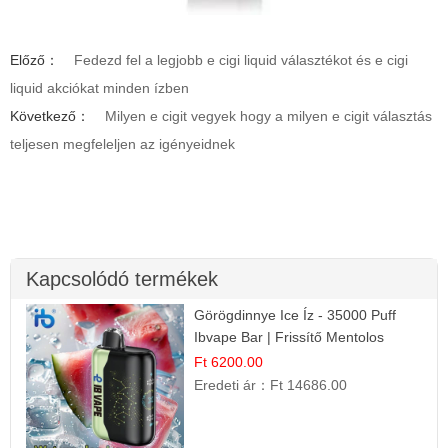
Előző：
Fedezd fel a legjobb e cigi liquid választékot és e cigi
liquid akciókat minden ízben
Következő：
Milyen e cigit vegyek hogy a milyen e cigit választás
teljesen megfeleljen az igényeidnek
Kapcsolódó termékek
Görögdinnye Ice Íz - 35000 Puff
Ibvape Bar | Frissítő Mentolos
Élmény!
Ft 6200.00
Eredeti ár：
Ft 14686.00