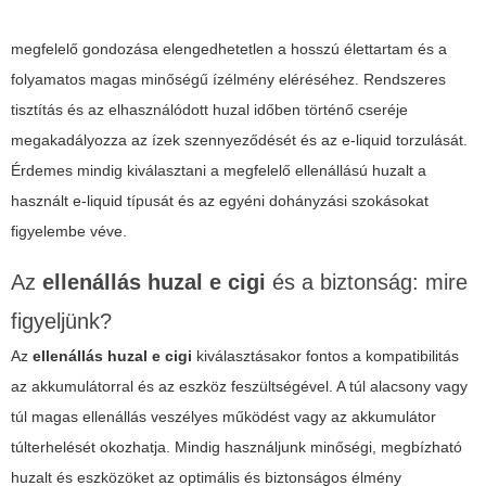
megfelelő gondozása elengedhetetlen a hosszú élettartam és a
folyamatos magas minőségű ízélmény eléréséhez. Rendszeres
tisztítás és az elhasználódott huzal időben történő cseréje
megakadályozza az ízek szennyeződését és az e-liquid torzulását.
Érdemes mindig kiválasztani a megfelelő ellenállású huzalt a
használt e-liquid típusát és az egyéni dohányzási szokásokat
figyelembe véve.
Az
ellenállás huzal e cigi
és a biztonság: mire
figyeljünk?
Az
ellenállás huzal e cigi
kiválasztásakor fontos a kompatibilitás
az akkumulátorral és az eszköz feszültségével. A túl alacsony vagy
túl magas ellenállás veszélyes működést vagy az akkumulátor
túlterhelését okozhatja. Mindig használjunk minőségi, megbízható
huzalt és eszközöket az optimális és biztonságos élmény