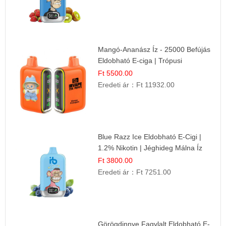
Mangó-Ananász Íz - 25000 Befújás
Eldobható E-ciga | Trópusi
Gyümölcs Élmény!
Ft 5500.00
Eredeti ár：
Ft 11932.00
Blue Razz Ice Eldobható E-Cigi |
1.2% Nikotin | Jéghideg Málna Íz
Ft 3800.00
Eredeti ár：
Ft 7251.00
Görögdinnye Fagylalt Eldobható E-