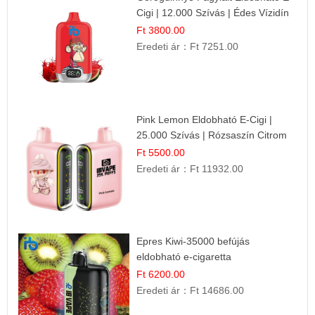
Cigi | 12.000 Szívás | Édes Vízidín
Íz
Ft 3800.00
Eredeti ár：
Ft 7251.00
Pink Lemon Eldobható E-Cigi |
25.000 Szívás | Rózsaszín Citrom
Íz
Ft 5500.00
Eredeti ár：
Ft 11932.00
Epres Kiwi-35000 befújás
eldobható e-cigaretta
Ft 6200.00
Eredeti ár：
Ft 14686.00