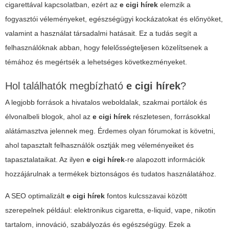
cigarettával kapcsolatban, ezért az
e cigi hírek
elemzik a
fogyasztói véleményeket, egészségügyi kockázatokat és előnyöket,
valamint a használat társadalmi hatásait. Ez a tudás segít a
felhasználóknak abban, hogy felelősségteljesen közelítsenek a
témához és megértsék a lehetséges következményeket.
Hol találhatók megbízható
e cigi hírek
?
A legjobb források a hivatalos weboldalak, szakmai portálok és
élvonalbeli blogok, ahol az
e cigi hírek
részletesen, forrásokkal
alátámasztva jelennek meg. Érdemes olyan fórumokat is követni,
ahol tapasztalt felhasználók osztják meg véleményeiket és
tapasztalataikat. Az ilyen
e cigi hírek
-re alapozott információk
hozzájárulnak a termékek biztonságos és tudatos használatához.
A SEO optimalizált
e cigi hírek
fontos kulcsszavai között
szerepelnek például: elektronikus cigaretta, e-liquid, vape, nikotin
tartalom, innováció, szabályozás és egészségügy. Ezek a