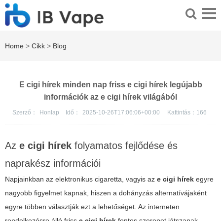
Home
>
Cikk
>
Blog
E cigi hírek minden nap friss e cigi hírek legújabb
információk az e cigi hírek világából
Szerző：
Honlap
Idő：
2025-10-26T17:06:06+00:00
Kattintás：
166
Az
e cigi hírek
folyamatos fejlődése és
naprakész információi
Napjainkban az elektronikus cigaretta, vagyis az
e cigi hírek
egyre
nagyobb figyelmet kapnak, hiszen a dohányzás alternatívájaként
egyre többen választják ezt a lehetőséget. Az interneten
rendelkezésre álló friss
e cigi hírek
fontos szerepet játszanak