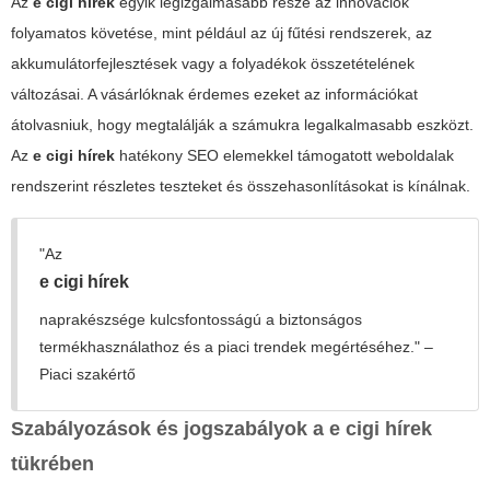
Az
e cigi hírek
egyik legizgalmasabb része az innovációk
folyamatos követése, mint például az új fűtési rendszerek, az
akkumulátorfejlesztések vagy a folyadékok összetételének
változásai. A vásárlóknak érdemes ezeket az információkat
átolvasniuk, hogy megtalálják a számukra legalkalmasabb eszközt.
Az
e cigi hírek
hatékony SEO elemekkel támogatott weboldalak
rendszerint részletes teszteket és összehasonlításokat is kínálnak.
"Az
e cigi hírek
naprakészsége kulcsfontosságú a biztonságos
termékhasználathoz és a piaci trendek megértéséhez." –
Piaci szakértő
Szabályozások és jogszabályok a
e cigi hírek
tükrében