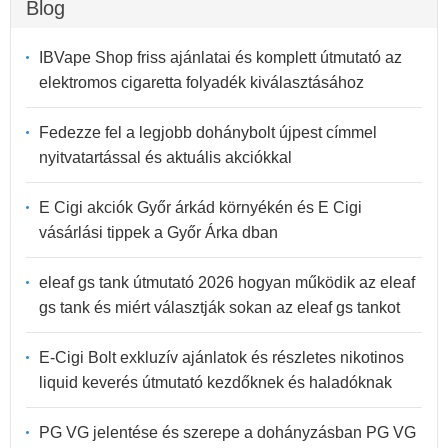
Blog
IBVape Shop friss ajánlatai és komplett útmutató az
elektromos cigaretta folyadék kiválasztásához
Fedezze fel a legjobb dohánybolt újpest címmel
nyitvatartással és aktuális akciókkal
E Cigi akciók Győr árkád környékén és E Cigi
vásárlási tippek a Győr Árka dban
eleaf gs tank útmutató 2026 hogyan működik az eleaf
gs tank és miért választják sokan az eleaf gs tankot
E-Cigi Bolt exkluzív ajánlatok és részletes nikotinos
liquid keverés útmutató kezdőknek és haladóknak
PG VG jelentése és szerepe a dohányzásban PG VG