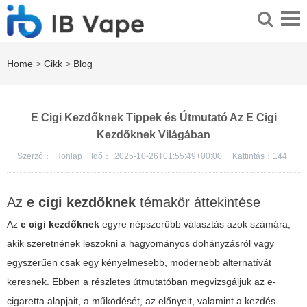
Home
>
Cikk
>
Blog
E Cigi Kezdőknek Tippek és Útmutató Az E Cigi
Kezdőknek Világában
Szerző：
Honlap
Idő：
2025-10-26T01:55:49+00:00
Kattintás：
144
Az
e cigi kezdőknek
témakör áttekintése
Az
e cigi kezdőknek
egyre népszerűbb választás azok számára,
akik szeretnének leszokni a hagyományos dohányzásról vagy
egyszerűen csak egy kényelmesebb, modernebb alternatívát
keresnek. Ebben a részletes útmutatóban megvizsgáljuk az e-
cigaretta alapjait, a működését, az előnyeit, valamint a kezdés