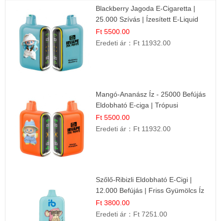
Blackberry Jagoda E-Cigaretta |
25.000 Szívás | Ízesített E-Liquid
Ft 5500.00
Eredeti ár：
Ft 11932.00
Mangó-Ananász Íz - 25000 Befújás
Eldobható E-ciga | Trópusi
Gyümölcs Élmény!
Ft 5500.00
Eredeti ár：
Ft 11932.00
Szőlő-Ribizli Eldobható E-Cigi |
12.000 Befújás | Friss Gyümölcs Íz
Ft 3800.00
Eredeti ár：
Ft 7251.00