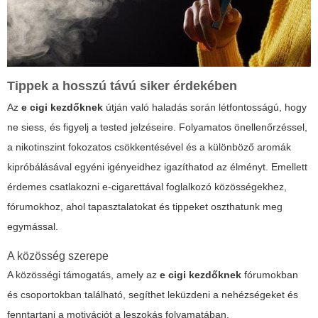
Tippek a hosszú távú siker érdekében
Az
e cigi kezdőknek
útján való haladás során létfontosságú, hogy
ne siess, és figyelj a tested jelzéseire. Folyamatos önellenőrzéssel,
a nikotinszint fokozatos csökkentésével és a különböző aromák
kipróbálásával egyéni igényeidhez igazíthatod az élményt. Emellett
érdemes csatlakozni e-cigarettával foglalkozó közösségekhez,
fórumokhoz, ahol tapasztalatokat és tippeket oszthatunk meg
egymással.
A közösség szerepe
A közösségi támogatás, amely az
e cigi kezdőknek
fórumokban
és csoportokban található, segíthet leküzdeni a nehézségeket és
fenntartani a motivációt a leszokás folyamatában.