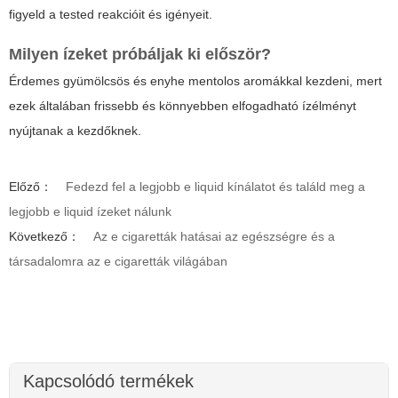
figyeld a tested reakcióit és igényeit.
Milyen ízeket próbáljak ki először?
Érdemes gyümölcsös és enyhe mentolos aromákkal kezdeni, mert
ezek általában frissebb és könnyebben elfogadható ízélményt
nyújtanak a kezdőknek.
Előző：
Fedezd fel a legjobb e liquid kínálatot és találd meg a
legjobb e liquid ízeket nálunk
Következő：
Az e cigaretták hatásai az egészségre és a
társadalomra az e cigaretták világában
Kapcsolódó termékek