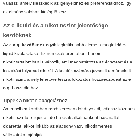
válassz, amely illeszkedik az igényeidhez és preferenciáidhoz, így
az élmény valóban kielégítő lesz.
Az e-liquid és a nikotinszint jelentősége
kezdőknek
Az
e cigi kezdőknek
egyik legkritikusabb eleme a megfelelő e-
liquid kiválasztása. Ez nemcsak aromában, hanem
nikotintartalomban is változik, ami meghatározza az élvezetet és a
leszokási folyamat sikerét. A kezdők számára javasolt a mérsékelt
nikotinszint, amely lehetővé teszi a fokozatos hozzáedződést az
e
cigi
használathoz.
Tippek a nikotin adagoláshoz
Amennyiben korábban rendszeresen dohányoztál, válassz közepes
nikotin szintű e-liquidet, de ha csak alkalmanként használtál
cigarettát, akkor inkább az alacsony vagy nikotinmentes
változatokat ajánljuk.