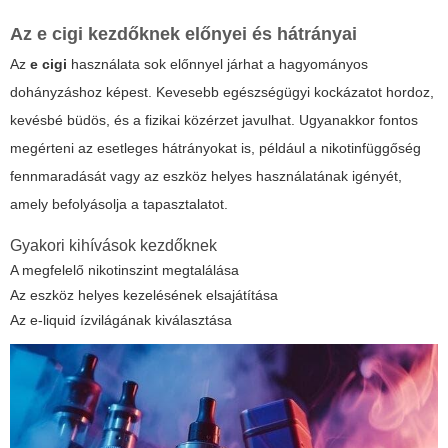
Az
e cigi kezdőknek
előnyei és hátrányai
Az
e cigi
használata sok előnnyel járhat a hagyományos
dohányzáshoz képest. Kevesebb egészségügyi kockázatot hordoz,
kevésbé büdös, és a fizikai közérzet javulhat. Ugyanakkor fontos
megérteni az esetleges hátrányokat is, például a nikotinfüggőség
fennmaradását vagy az eszköz helyes használatának igényét,
amely befolyásolja a tapasztalatot.
Gyakori kihívások kezdőknek
A megfelelő nikotinszint megtalálása
Az eszköz helyes kezelésének elsajátítása
Az e-liquid ízvilágának kiválasztása