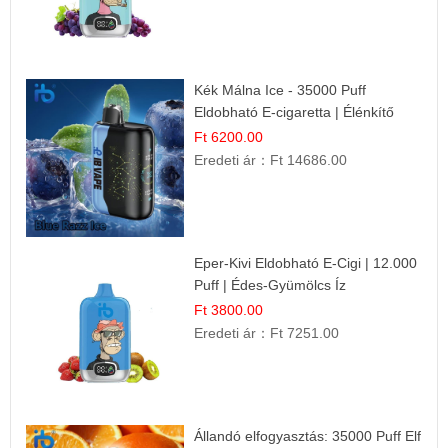
Kék Málna Ice - 35000 Puff
Eldobható E-cigaretta | Élénkítő
Gyümölcsös Frissesség!
Ft 6200.00
Eredeti ár：
Ft 14686.00
Eper-Kivi Eldobható E-Cigi | 12.000
Puff | Édes-Gyümölcs Íz
Ft 3800.00
Eredeti ár：
Ft 7251.00
Állandó elfogyasztás: 35000 Puff Elf