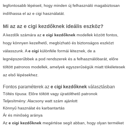
legfontosabb lépéseit, hogy minden új felhasználó magabiztosan
indíthassa el az
e cigi
használatát.
Mi az az
e cigi kezdőknek
ideális eszköz?
A kezdők számára az
e cigi kezdőknek
modellek között fontos,
hogy könnyen kezelhető, megbízható és biztonságos eszközt
válasszunk. A
e cigi
különféle formái léteznek, de a
legnépszerűbbek a pod rendszerek és a felhasználóbarát, előre
töltött patronos modellek, amelyek egyszerűségük miatt tökéletesek
az első lépésekhez.
Fontos paraméterek az
e cigi kezdőknek
választásban
Töltés típusa: Előre töltött vagy újratölthető patronok
Teljesítmény: Alacsony watt szám ajánlott
Könnyű használat és karbantartás
Ár és minőség aránya
Az
e cigi kezdőknek
megértése segít abban, hogy olyan terméket