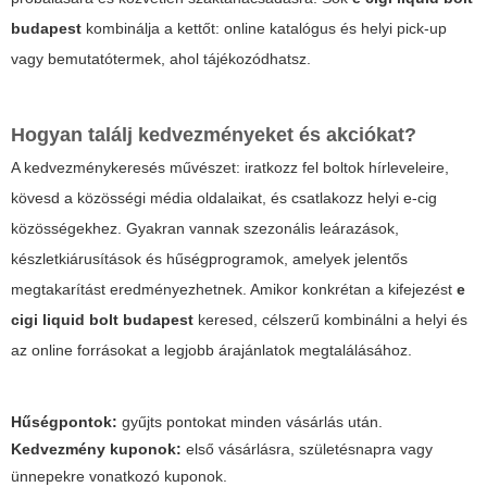
budapest
kombinálja a kettőt: online katalógus és helyi pick-up
vagy bemutatótermek, ahol tájékozódhatsz.
Hogyan találj kedvezményeket és akciókat?
A kedvezménykeresés művészet: iratkozz fel boltok hírleveleire,
kövesd a közösségi média oldalaikat, és csatlakozz helyi e-cig
közösségekhez. Gyakran vannak szezonális leárazások,
készletkiárusítások és hűségprogramok, amelyek jelentős
megtakarítást eredményezhetnek. Amikor konkrétan a kifejezést
e
cigi liquid bolt budapest
keresed, célszerű kombinálni a helyi és
az online forrásokat a legjobb árajánlatok megtalálásához.
Hűségpontok:
gyűjts pontokat minden vásárlás után.
Kedvezmény kuponok:
első vásárlásra, születésnapra vagy
ünnepekre vonatkozó kuponok.