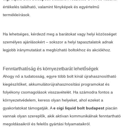
értékelés található, valamint fényképek és egyértelmű
termékleírások.
Ha lehetséges, kérdezd meg a barátokat vagy helyi közösséget
személyes ajánlásokért – sokszor a helyi tapasztalatok adnak
legjobb iránymutatást a megbízható boltokhoz és akciókhoz.
Fenntarthatóság és környezetbarát lehetőségek
Ahogy nő a tudatosság, egyre több bolt kínál újrahasznosítható
kiegészítőket, akkumulátorújrahasznosítási programokat és
folyékony csomagolások visszavételét. Ha számodra fontos a
környezetvédelem, keress olyan helyeket, ahol ezeket a
gyakorlatokat támogatják. A
e cigi liquid bolt budapest
piacán
vannak olyan szereplők, akik aktívan kommunikálnak fenntartható
megoldásaikról és felelős gyártási folyamataikról.