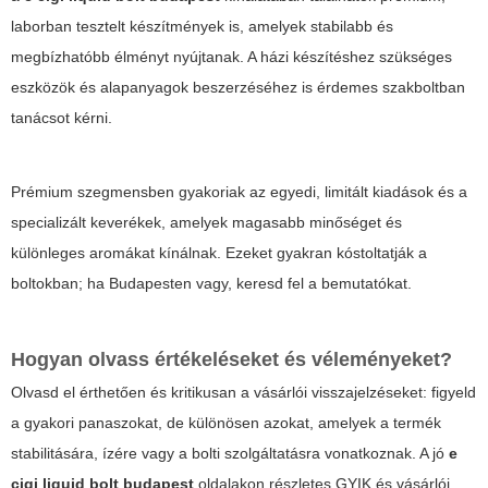
laborban tesztelt készítmények is, amelyek stabilabb és
megbízhatóbb élményt nyújtanak. A házi készítéshez szükséges
eszközök és alapanyagok beszerzéséhez is érdemes szakboltban
tanácsot kérni.
Prémium szegmensben gyakoriak az egyedi, limitált kiadások és a
specializált keverékek, amelyek magasabb minőséget és
különleges aromákat kínálnak. Ezeket gyakran kóstoltatják a
boltokban; ha Budapesten vagy, keresd fel a bemutatókat.
Hogyan olvass értékeléseket és véleményeket?
Olvasd el érthetően és kritikusan a vásárlói visszajelzéseket: figyeld
a gyakori panaszokat, de különösen azokat, amelyek a termék
stabilitására, ízére vagy a bolti szolgáltatásra vonatkoznak. A jó
e
cigi liquid bolt budapest
oldalakon részletes GYIK és vásárlói