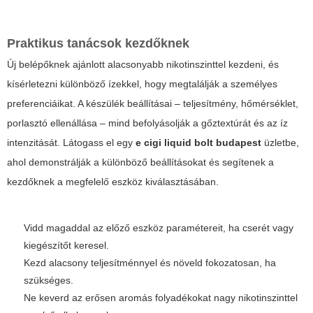
Praktikus tanácsok kezdőknek
Új belépőknek ajánlott alacsonyabb nikotinszinttel kezdeni, és
kísérletezni különböző ízekkel, hogy megtalálják a személyes
preferenciáikat. A készülék beállításai – teljesítmény, hőmérséklet,
porlasztó ellenállása – mind befolyásolják a gőztextúrát és az íz
intenzitását. Látogass el egy
e cigi liquid bolt budapest
üzletbe,
ahol demonstrálják a különböző beállításokat és segítenek a
kezdőknek a megfelelő eszköz kiválasztásában.
Vidd magaddal az előző eszköz paramétereit, ha cserét vagy
kiegészítőt keresel.
Kezd alacsony teljesítménnyel és növeld fokozatosan, ha
szükséges.
Ne keverd az erősen aromás folyadékokat nagy nikotinszinttel