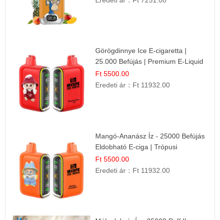
Eredeti ár：
Ft 7251.00
Görögdinnye Ice E-cigaretta |
25.000 Befújás | Premium E-Liquid
Ft 5500.00
Eredeti ár：
Ft 11932.00
Mangó-Ananász Íz - 25000 Befújás
Eldobható E-ciga | Trópusi
Gyümölcs Élmény!
Ft 5500.00
Eredeti ár：
Ft 11932.00