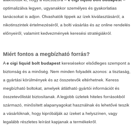
optimalizálva legyen, ugyanakkor személyes és gyakorlatias
tanácsokat is adjon. Olvashatók tippek az ízek kiválasztásáról, a
nikotinszintek értelmezéséről, a bolti vásárlás és az online rendelés
előnyeiről, valamint kedvezmények keresési stratégiákról.
Miért fontos a megbízható forrás?
A
e cigi liquid bolt budapest
keresésekor elsődleges szempont a
biztonság és a minőség. Nem minden folyadék azonos: a tisztaság,
a gyártási körülmények és az összetevők eltérhetnek. Keress
megbízható boltokat, amelyek átlátható gyártói információt és
összetevőlistát biztosítanak. A legjobb üzletek hiteles forrásokból
származó, minősített alapanyagokat használnak és lehetővé teszik
a vásárlóknak, hogy kipróbálják az ízeket a helyszínen, vagy
legalább részletes leírást kapjanak a termékekről.