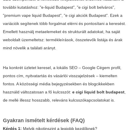
további kutatáshoz: "e-liquid Budapest", "e cigi bolt belváros",
"premium vape liquid Budapest", "e cigi akciók Budapest". Ezek a
variációk segítenek több forgalmat elérni és pontosítani a keresést.
Emellett használj metaelemeket és strukturált adatokat, ha saját
weboldalt üzemeltetsz: termékleírások, összetevők listája és árak
mind növelik a találati arányt.
Ha konkrét üzletet keresel, a lokális SEO – Google Cégem profil,
pontos cím, nyitvatartás és vásárlói visszajelzések – kiemelten
fontos. A közösségi média bejegyzésekben és blogcikkekben
használd változatosan a fő kulcsszót:
e cigi liquid bolt budapest
,
de mellé illessz hosszabb, releváns kulcsszókapcsolatokat is.
Gyakran ismételt kérdések (FAQ)
Kérdés 1:
Melyik nikotinszint a legjobb kezdőknek?