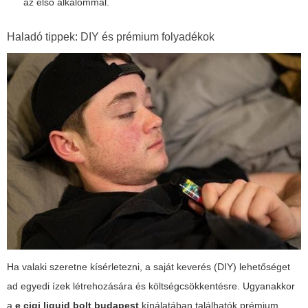
az első alkalommal.
Haladó tippek: DIY és prémium folyadékok
Ha valaki szeretne kísérletezni, a saját keverés (DIY) lehetőséget
ad egyedi ízek létrehozására és költségcsökkentésre. Ugyanakkor
a
e cigi liquid bolt budapest
kínálatában találhatók prémium,