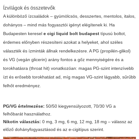
Ízvilágok és összetevők
A különböző ízcsaládok – gyümölcsös, desszertes, mentolos, italos,
dohányos – mind más fogyasztói igényt elégítenek ki. Ha
Budapesten keresel
e cigi liquid bolt budapest
típusú boltot,
érdemes előnyben részesíteni azokat a helyeket, ahol széles
választék és ízminták állnak rendelkezésre. A PG (propilén-glikol)
és VG (vegán glicerin) arány fontos a gőz mennyiségére és a
torokhatásra (throat hit) vonatkozóan: magas PG-szint intenzívebb
ízt és erősebb torokhatást ad, míg magas VG-szint lágyabb, sűrűbb
felhőt eredményez.
PG/VG értelmezése:
50/50 kiegyensúlyozott, 70/30 VG a
felhőbarát használathoz.
Nikotin választás:
0 mg, 3 mg, 6 mg, 12 mg, 18 mg – válassz az
előző dohányfogyasztásod és az e-cigitípus szerint.