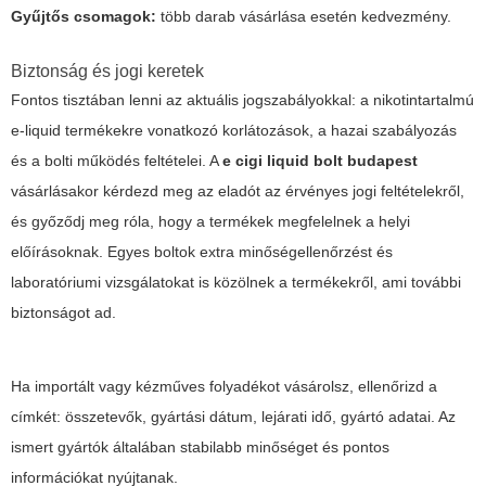
Gyűjtős csomagok:
több darab vásárlása esetén kedvezmény.
Biztonság és jogi keretek
Fontos tisztában lenni az aktuális jogszabályokkal: a nikotintartalmú
e-liquid termékekre vonatkozó korlátozások, a hazai szabályozás
és a bolti működés feltételei. A
e cigi liquid bolt budapest
vásárlásakor kérdezd meg az eladót az érvényes jogi feltételekről,
és győződj meg róla, hogy a termékek megfelelnek a helyi
előírásoknak. Egyes boltok extra minőségellenőrzést és
laboratóriumi vizsgálatokat is közölnek a termékekről, ami további
biztonságot ad.
Ha importált vagy kézműves folyadékot vásárolsz, ellenőrizd a
címkét: összetevők, gyártási dátum, lejárati idő, gyártó adatai. Az
ismert gyártók általában stabilabb minőséget és pontos
információkat nyújtanak.