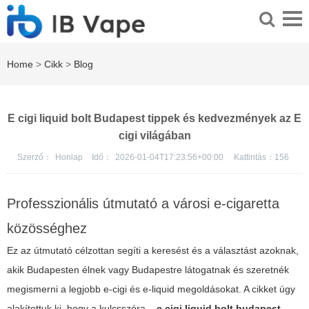
Home
>
Cikk
>
Blog
E cigi liquid bolt Budapest tippek és kedvezmények az E
cigi világában
Szerző：
Honlap
Idő：
2026-01-04T17:23:56+00:00
Kattintás：
156
Professzionális útmutató a városi e-cigaretta
közösséghez
Ez az útmutató célzottan segíti a keresést és a választást azoknak,
akik Budapesten élnek vagy Budapestre látogatnak és szeretnék
megismerni a legjobb e-cigi és e-liquid megoldásokat. A cikket úgy
alakítottuk ki, hogy a kulcsszóra –
e cigi liquid bolt budapest
–