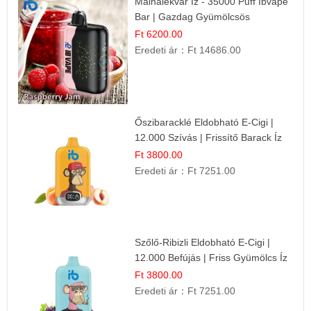
Málnalekvár Íz - 35000 Puff Ibvape
Bar | Gazdag Gyümölcsös
Ízélmény!
Ft 6200.00
Eredeti ár：
Ft 14686.00
Őszibaracklé Eldobható E-Cigi |
12.000 Szívás | Frissítő Barack Íz
Ft 3800.00
Eredeti ár：
Ft 7251.00
Szőlő-Ribizli Eldobható E-Cigi |
12.000 Befújás | Friss Gyümölcs Íz
Ft 3800.00
Eredeti ár：
Ft 7251.00