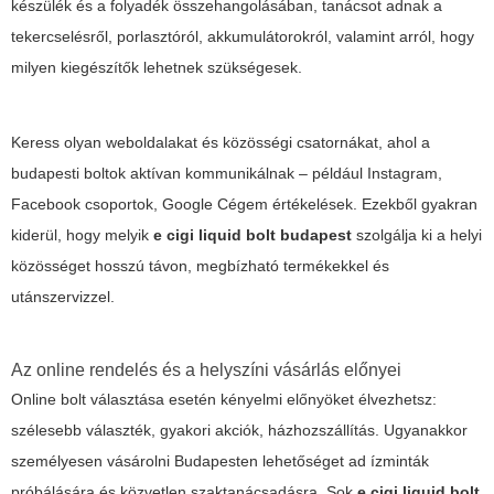
készülék és a folyadék összehangolásában, tanácsot adnak a
tekercselésről, porlasztóról, akkumulátorokról, valamint arról, hogy
milyen kiegészítők lehetnek szükségesek.
Keress olyan weboldalakat és közösségi csatornákat, ahol a
budapesti boltok aktívan kommunikálnak – például Instagram,
Facebook csoportok, Google Cégem értékelések. Ezekből gyakran
kiderül, hogy melyik
e cigi liquid bolt budapest
szolgálja ki a helyi
közösséget hosszú távon, megbízható termékekkel és
utánszervizzel.
Az online rendelés és a helyszíni vásárlás előnyei
Online bolt választása esetén kényelmi előnyöket élvezhetsz:
szélesebb választék, gyakori akciók, házhozszállítás. Ugyanakkor
személyesen vásárolni Budapesten lehetőséget ad ízminták
próbálására és közvetlen szaktanácsadásra. Sok
e cigi liquid bolt