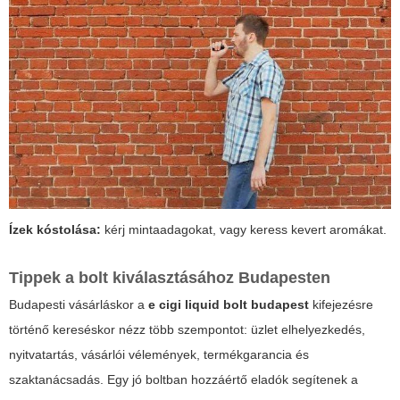
Ízek kóstolása:
kérj mintaadagokat, vagy keress kevert aromákat.
Tippek a bolt kiválasztásához Budapesten
Budapesti vásárláskor a
e cigi liquid bolt budapest
kifejezésre
történő kereséskor nézz több szempontot: üzlet elhelyezkedés,
nyitvatartás, vásárlói vélemények, termékgarancia és
szaktanácsadás. Egy jó boltban hozzáértő eladók segítenek a