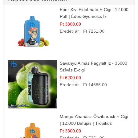
Eper-Kivi Eldobható E-Cigi | 12.000
Puff | Édes-Gyümölcs Íz
Ft 3800.00
Eredeti ár：
Ft 7251.00
Savanyú Almás Fagylalt Íz - 35000
Szívás E-cigi
Ft 6200.00
Eredeti ár：
Ft 14686.00
Mangó-Ananász-Őszibarack E-Cigi
| 12.000 Befújás | Tropikus
Gyümölcs Íz
Ft 3800.00