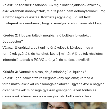
Válasz:
Kezdéshez általában 3-6 mg nikotint ajánlanak azoknak,
akik korábban dohányoztak, míg teljesen nem dohányzóknak 0 mg
a biztonságos választás. Konzultálj egy
e cigi liquid bolt
budapest
szakemberrel, hogy személyre szabott javaslatot kapj.
Kérdés 2:
Hogyan találok megbízható boltban folyadékot
Budapesten?
Válasz:
Ellenőrizd a bolt online értékeléseit, kérdezd meg a
termékek gyártóit, és ha lehet, kóstolj mintát. A jó boltok részletes
információt adnak a PG/VG arányról és az összetevőkről.
Kérdés 3:
Vannak-e olcsó, de jó minőségű e-liquidek?
Válasz:
Igen, találhatsz költséghatékony opciókat; keresd a
forgalmazói akciókat és csomagajánlatokat. Ugyanakkor a nagyon
olcsó termékek minősége gyakran gyengébb, ezért fontos az
összetevők ellenőrzése és a megbízható bolt kiválasztása.