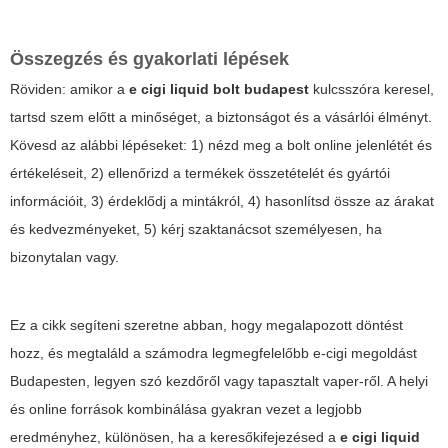
Összegzés és gyakorlati lépések
Röviden: amikor a
e cigi liquid bolt budapest
kulcsszóra keresel,
tartsd szem előtt a minőséget, a biztonságot és a vásárlói élményt.
Kövesd az alábbi lépéseket: 1) nézd meg a bolt online jelenlétét és
értékeléseit, 2) ellenőrizd a termékek összetételét és gyártói
információit, 3) érdeklődj a mintákról, 4) hasonlítsd össze az árakat
és kedvezményeket, 5) kérj szaktanácsot személyesen, ha
bizonytalan vagy.
Ez a cikk segíteni szeretne abban, hogy megalapozott döntést
hozz, és megtaláld a számodra legmegfelelőbb e-cigi megoldást
Budapesten, legyen szó kezdőről vagy tapasztalt vaper-ről. A helyi
és online források kombinálása gyakran vezet a legjobb
eredményhez, különösen, ha a keresőkifejezésed a
e cigi liquid