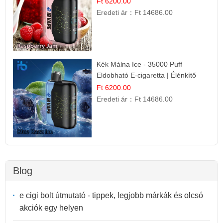
Ft 6200.00
Eredeti ár：
Ft 14686.00
Kék Málna Ice - 35000 Puff
Eldobható E-cigaretta | Élénkítő
Gyümölcsös Frissesség!
Ft 6200.00
Eredeti ár：
Ft 14686.00
Blog
e cigi bolt útmutató - tippek, legjobb márkák és olcsó
akciók egy helyen