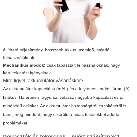
állítható teljesítmény, hosszabb akkus üzemidő, haladó
felhasználóknak
Mechanikus modok:
csak tapasztalt felhasználóknak, nagy
körültekintést igényelnek
Mire figyelj akkumulátor vásárláskor?
Az akkumulátor kapacitása (mAh) és a folytonos leadási áram (A)
kritikus. Ha erősen rágyúrsz, válassz nagyobb kapacitást és jó
minőségű cellákat. Az akkumulátor biztonságáról és töltéséről is
tanulj meg mindent, hogy elkerüld a hibás töltésekből adódó
problémákat.
Porlasztók és tekercsek – miért számítanak?