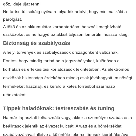
gőz, ideje újat tenni.
Ne tartsd túl sokáig nyitva a folyadéktartályt, hogy minimalizáld a
párolgást.
A töltő és az akkumulátor karbantartása: használj megbízható
eszközöket és ne hagyd az akksit teljesen lemerülni hosszú ideig.
Biztonság és szabályozás
A helyi törvények és szabályozások országonként változnak.
Fontos, hogy mindig tartsd be a jogszabályokat, különösen a
korhatári és értékesítési korlátozások tekintetében. Az elektromos
eszközök biztonsága érdekében mindig csak jóváhagyott, minőségi
termékeket használj, és kerüld a kétes forrásból származó
utánzatokat.
Tippek haladóknak: testreszabás és tuning
Ha már tapasztalt felhasználó vagy, akkor a személyre szabás és a
beállítások jelentik az élvezet kulcsát. A watt és a hőmérséklet
szabályozásával, illetve a különféle tekercs típusok kipróbálásával