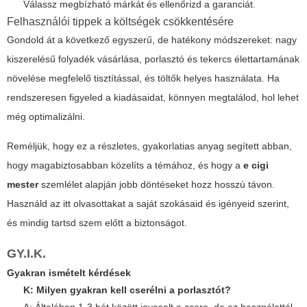
Válassz megbízható márkát és ellenőrizd a garanciát.
Felhasználói tippek a költségek csökkentésére
Gondold át a következő egyszerű, de hatékony módszereket: nagy
kiszerelésű folyadék vásárlása, porlasztó és tekercs élettartamának
növelése megfelelő tisztítással, és töltők helyes használata. Ha
rendszeresen figyeled a kiadásaidat, könnyen megtalálod, hol lehet
még optimalizálni.
Reméljük, hogy ez a részletes, gyakorlatias anyag segített abban,
hogy magabiztosabban közelíts a témához, és hogy a
e cigi
mester
szemlélet alapján jobb döntéseket hozz hosszú távon.
Használd az itt olvasottakat a saját szokásaid és igényeid szerint,
és mindig tartsd szem előtt a biztonságot.
GY.I.K.
Gyakran ismételt kérdések
K: Milyen gyakran kell cserélni a porlasztót?
A: Általában 1-3 hét között javasolt a csere, de ez használattól