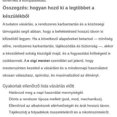
ismernéd a kompatibilitást.
Összegzés: hogyan hozd ki a legtöbbet a
készülékből
A tudatos vásárlás, a rendszeres karbantartás és a közösségi
támogatás segít abban, hogy a befektetésed hosszú távon is
kifizetődő legyen. Ha a következő alapelveket betartod — minőség
előre, rendszeres karbantartás, tájékozódás és biztonság —, akkor
a készüléked sokáig kiszolgál majd, és a fogyasztási költségeid is
csökkennek. A
e cigi mester
szemlélet azt jelenti, hogy
mesterszinten kezeled a vásárlást és a mindennapi használatot:
okosan választasz, spórolsz, és maximalizálod az élményt.
Gyakorlati ellenőrző lista vásárlás előtt
Határozd meg a napi használat mennyiségét.
Dönts a rendszer típusa mellett (pod, mod, mechanikus).
Ellenőrizd az alkatrészek elérhetőségét és árát hosszú távon.
Tájékozódj a folyadékok összetételéről és a nikotinszintekről.