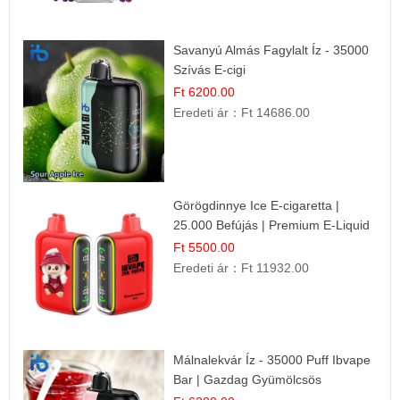
Savanyú Almás Fagylalt Íz - 35000
Szívás E-cigi
Ft 6200.00
Eredeti ár：
Ft 14686.00
Görögdinnye Ice E-cigaretta |
25.000 Befújás | Premium E-Liquid
Ft 5500.00
Eredeti ár：
Ft 11932.00
Málnalekvár Íz - 35000 Puff Ibvape
Bar | Gazdag Gyümölcsös
Ízélmény!