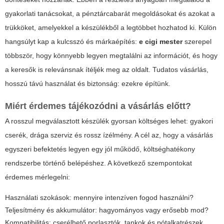
gyakorlati tanácsokat, a pénztárcabarát megoldásokat és azokat a
trükköket, amelyekkel a készülékből a legtöbbet hozhatod ki. Külön
hangsúlyt kap a kulcsszó és márkaépítés:
e cigi mester
szerepel
többször, hogy könnyebb legyen megtalálni az információt, és hogy
a keresők is relevánsnak ítéljék meg az oldalt. Tudatos vásárlás,
hosszú távú használat és biztonság: ezekre építünk.
Miért érdemes tájékozódni a vásárlás előtt?
A rosszul megválasztott készülék gyorsan költséges lehet: gyakori
cserék, drága szerviz és rossz ízélmény. A cél az, hogy a vásárlás
egyszeri befektetés legyen egy jól működő, költséghatékony
rendszerbe történő belépéshez. A következő szempontokat
érdemes mérlegelni:
Használati szokások: mennyire intenzíven fogod használni?
Teljesítmény és akkumulátor: hagyományos vagy erősebb mod?
Kompatibilitás: cserélhető porlasztók, tankok és pótalkatrészek