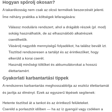
Hogyan spórolj okosan?
A takarékosság nem csak az olcsó termékek beszerzését jelenti.
Íme néhány praktika a költségek lefaragására:
Válassz moduláris rendszert, ahol a drágább részek (pl. mod)
sokáig használhatók, de az elhasználódó alkatrészek
cserélhetők.
Vásárolj nagyobb mennyiségű folyadékot, ha találsz bevált ízt.
Tisztítsd rendszeresen a tartályt és az érintkezőket, hogy
elkerüld a korai cserét.
Használj minőségi töltőket és akkumulátorokat a hosszú
élettartamért.
Gyakorlati karbantartási tippek
A rendszeres karbantartás meghosszabbítja az eszköz élettartamát
és javítja az élményt. Ezek az egyszerű lépések segítenek:
Hetente tisztítsd át a tankot és az érintkező felületeket.
Cseréld a porlasztót időben — ha az íz gyengül vagy csökken a