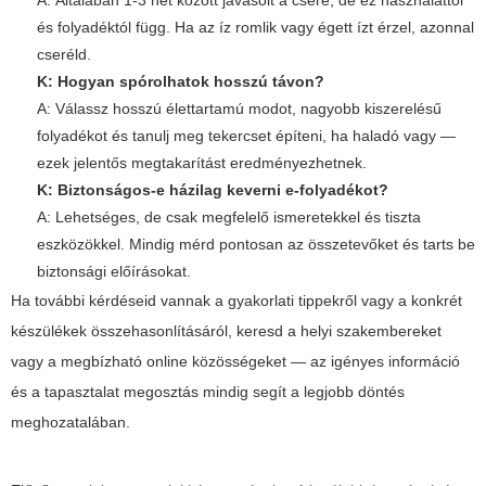
és folyadéktól függ. Ha az íz romlik vagy égett ízt érzel, azonnal
cseréld.
K: Hogyan spórolhatok hosszú távon?
A: Válassz hosszú élettartamú modot, nagyobb kiszerelésű
folyadékot és tanulj meg tekercset építeni, ha haladó vagy —
ezek jelentős megtakarítást eredményezhetnek.
K: Biztonságos-e házilag keverni e-folyadékot?
A: Lehetséges, de csak megfelelő ismeretekkel és tiszta
eszközökkel. Mindig mérd pontosan az összetevőket és tarts be
biztonsági előírásokat.
Ha további kérdéseid vannak a gyakorlati tippekről vagy a konkrét
készülékek összehasonlításáról, keresd a helyi szakembereket
vagy a megbízható online közösségeket — az igényes információ
és a tapasztalat megosztás mindig segít a legjobb döntés
meghozatalában.