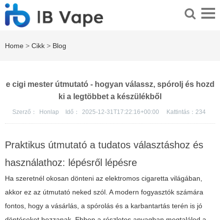
Home
>
Cikk
>
Blog
e cigi mester útmutató - hogyan válassz, spórolj és hozd
ki a legtöbbet a készülékből
Szerző：
Honlap
Idő：
2025-12-31T17:22:16+00:00
Kattintás：
234
Praktikus útmutató a tudatos választáshoz és
használathoz: lépésről lépésre
Ha szeretnél okosan dönteni az elektromos cigaretta világában,
akkor ez az útmutató neked szól. A modern fogyasztók számára
fontos, hogy a vásárlás, a spórolás és a karbantartás terén is jó
döntéseket hozzanak. Ebben a részletes anyagban megtalálod a