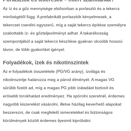
Az íz és a gőz mennyisége elsősorban a porlasztó és a tekercs
minőségétől függ. A prefabrikált porlasztók kényelmesek, a
tekercset cserélni egyszerű, míg a saját tekercs építése személyre
szabottabb íz- és gőzteljesítményt adhat. A takarékosság
szempontjából a saját tekercs készítése gyakran olcsóbb hosszú
távon, de több gyakorlást igényel.
Folyadékok, ízek és nikotinszintek
Az e-folyadékok összetétele (PG/VG arány), ízvilága és
nikotinszintje határozza meg a párod élményét. A magas VG
sűrűbb füstöt ad, míg a magas PG jobb ízátadást biztosít és
erősebb torokhatást eredményez. Ha spórolni szeretnél, érdemes
nagyobb kiszerelést vásárolni, illetve házilag keverhető alapokat
beszerezni, de csak megfelelő ismeretekkel és biztonságos
körülmények között érdemes ilyesmit kipróbálni.