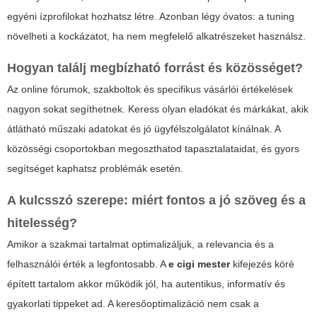
egyéni ízprofilokat hozhatsz létre. Azonban légy óvatos: a tuning
növelheti a kockázatot, ha nem megfelelő alkatrészeket használsz.
Hogyan találj megbízható forrást és közösséget?
Az online fórumok, szakboltok és specifikus vásárlói értékelések
nagyon sokat segíthetnek. Keress olyan eladókat és márkákat, akik
átlátható műszaki adatokat és jó ügyfélszolgálatot kínálnak. A
közösségi csoportokban megoszthatod tapasztalataidat, és gyors
segítséget kaphatsz problémák esetén.
A kulcsszó szerepe: miért fontos a jó szöveg és a
hitelesség?
Amikor a szakmai tartalmat optimalizáljuk, a relevancia és a
felhasználói érték a legfontosabb. A
e cigi mester
kifejezés köré
épített tartalom akkor működik jól, ha autentikus, informatív és
gyakorlati tippeket ad. A keresőoptimalizáció nem csak a