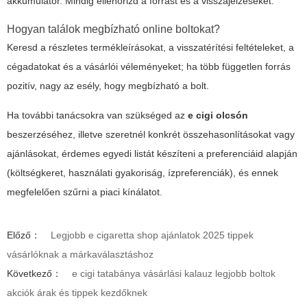
akkumulátor. Mindig ellenőrizd a forrást és a visszajelzéseket.
Hogyan találok megbízható online boltokat?
Keresd a részletes termékleírásokat, a visszatérítési feltételeket, a
cégadatokat és a vásárlói véleményeket; ha több független forrás
pozitív, nagy az esély, hogy megbízható a bolt.
Ha további tanácsokra van szükséged az
e cigi olcsón
beszerzéséhez, illetve szeretnél konkrét összehasonlításokat vagy
ajánlásokat, érdemes egyedi listát készíteni a preferenciáid alapján
(költségkeret, használati gyakoriság, ízpreferenciák), és ennek
megfelelően szűrni a piaci kínálatot.
Előző：
Legjobb e cigaretta shop ajánlatok 2025 tippek
vásárlóknak a márkaválasztáshoz
Következő：
e cigi tatabánya vásárlási kalauz legjobb boltok
akciók árak és tippek kezdőknek