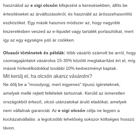
használod az
e cigi olcsón
kifejezést a keresésekben, állíts be
értesítéseket az árváltozásokról, és használd az árösszehasonlító
eszközöket. Egy másik hasznos módszer az, hogy nagyobb
kiszerelésben veszed az e-liquidet vagy tartalék porlasztókat, mert
így az egy egységre jutó ár csökken.
Olvasói történetek és példák:
több vásárló számolt be arról, hogy
csomagajánlatot vásárolva 15-30% közötti megtakarítást ért el, míg
mások hírlevélkódokkal további 10% kedvezményt kaptak.
Mit kerülj el, ha olcsón akarsz vásárolni?
Ne dőlj be a "mosolyogj, mert ingyenes" típusú ígéreteknek,
amelyek mellé rejtett feltételek tartoznak. Kerüld az ismeretlen
országokból érkező, olcsó utánzatokat áruló eladókat, amelyek
nem vállalnak garanciát. Az
e cigi olcsón
célja ne legyen a
kockázatvállalás: a legolcsóbb lehetőség sokszor költséges hosszú
távon.