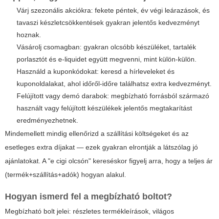
Várj szezonális akciókra: fekete péntek, év végi leárazások, és
tavaszi készletcsökkentések gyakran jelentős kedvezményt
hoznak.
Vásárolj csomagban: gyakran olcsóbb készüléket, tartalék
porlasztót és e-liquidet együtt megvenni, mint külön-külön.
Használd a kuponkódokat: keresd a hírleveleket és
kuponoldalakat, ahol időről-időre találhatsz extra kedvezményt.
Felújított vagy demó darabok: megbízható forrásból származó
használt vagy felújított készülékek jelentős megtakarítást
eredményezhetnek.
Mindemellett mindig ellenőrizd a szállítási költségeket és az
esetleges extra díjakat — ezek gyakran elrontják a látszólag jó
ajánlatokat. A "e cigi olcsón" kereséskor figyelj arra, hogy a teljes ár
(termék+szállítás+adók) hogyan alakul.
Hogyan ismerd fel a megbízható boltot?
Megbízható bolt jelei: részletes termékleírások, világos