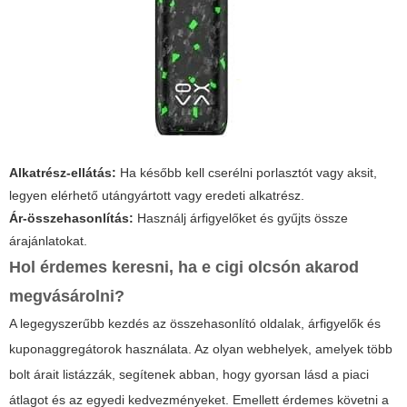
Alkatrész-ellátás:
Ha később kell cserélni porlasztót vagy aksit,
legyen elérhető utángyártott vagy eredeti alkatrész.
Ár-összehasonlítás:
Használj árfigyelőket és gyűjts össze
árajánlatokat.
Hol érdemes keresni, ha
e cigi olcsón
akarod
megvásárolni?
A legegyszerűbb kezdés az összehasonlító oldalak, árfigyelők és
kuponaggregátorok használata. Az olyan webhelyek, amelyek több
bolt árait listázzák, segítenek abban, hogy gyorsan lásd a piaci
átlagot és az egyedi kedvezményeket. Emellett érdemes követni a