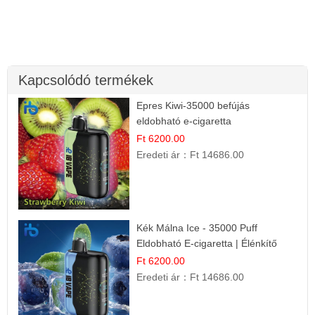
Kapcsolódó termékek
Epres Kiwi-35000 befújás
eldobható e-cigaretta
Ft 6200.00
Eredeti ár：
Ft 14686.00
Kék Málna Ice - 35000 Puff
Eldobható E-cigaretta | Élénkítő
Gyümölcsös Frissesség!
Ft 6200.00
Eredeti ár：
Ft 14686.00