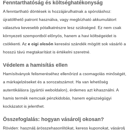
Fenntarthatóság és költséghatékonyság
A fenntartható döntések is hozzájárulhatnak a spóroláshoz:
újratölthető patront használva, vagy megbízható akkumulátort
választva kevesebb pótalkatrészre lesz szükséged. Ez nem csak
környezeti szempontból előnyös, hanem a havi költségeidet is
csökkenti. Az
e cigi olcsón
keresési szándék mögött sok vásárló a
hosszú távú megtakarítást is értékelni szeretné.
Védelem a hamisítás ellen
Hamísítványok felismeréséhez ellenőrizd a csomagolás minőségét,
a márkajelzéseket és a sorozatszámot. Ha van lehetőség
autentikálásra (gyártói weboldalon), érdemes azt kihasználni. A
hamis termék nemcsak pénzkidobás, hanem egészségügyi
kockázatot is jelenthet.
Összefoglalás: hogyan vásárolj okosan?
Röviden: használj árösszehasonlítókat, keress kuponokat, vásárolj