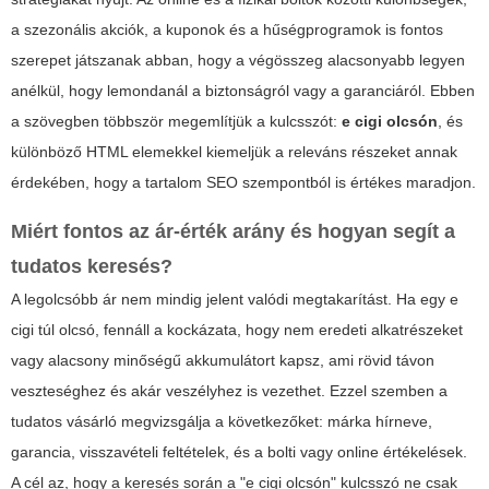
a szezonális akciók, a kuponok és a hűségprogramok is fontos
szerepet játszanak abban, hogy a végösszeg alacsonyabb legyen
anélkül, hogy lemondanál a biztonságról vagy a garanciáról. Ebben
a szövegben többször megemlítjük a kulcsszót:
e cigi olcsón
, és
különböző HTML elemekkel kiemeljük a releváns részeket annak
érdekében, hogy a tartalom SEO szempontból is értékes maradjon.
Miért fontos az ár-érték arány és hogyan segít a
tudatos keresés?
A legolcsóbb ár nem mindig jelent valódi megtakarítást. Ha egy
e
cigi
túl olcsó, fennáll a kockázata, hogy nem eredeti alkatrészeket
vagy alacsony minőségű akkumulátort kapsz, ami rövid távon
veszteséghez és akár veszélyhez is vezethet. Ezzel szemben a
tudatos vásárló megvizsgálja a következőket: márka hírneve,
garancia, visszavételi feltételek, és a bolti vagy online értékelések.
A cél az, hogy a keresés során a "e cigi olcsón" kulcsszó ne csak