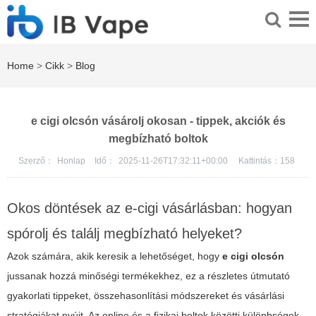
Home
>
Cikk
>
Blog
e cigi olcsón vásárolj okosan - tippek, akciók és
megbízható boltok
Szerző：
Honlap
Idő：
2025-11-26T17:32:11+00:00
Kattintás：
158
Okos döntések az e-cigi vásárlásban: hogyan
spórolj és találj megbízható helyeket?
Azok számára, akik keresik a lehetőséget, hogy
e cigi olcsón
jussanak hozzá minőségi termékekhez, ez a részletes útmutató
gyakorlati tippeket, összehasonlítási módszereket és vásárlási
stratégiákat nyújt. Az online és a fizikai boltok közötti különbségek,