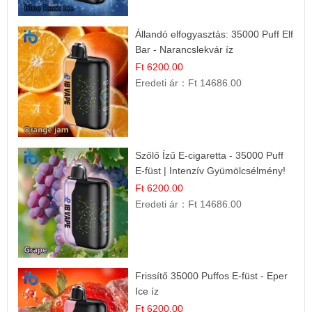
Állandó elfogyasztás: 35000 Puff Elf
Bar - Narancslekvár íz
Ft 6200.00
Eredeti ár：
Ft 14686.00
Szőlő Ízű E-cigaretta - 35000 Puff
E-füst | Intenzív Gyümölcsélmény!
Ft 6200.00
Eredeti ár：
Ft 14686.00
Frissítő 35000 Puffos E-füst - Eper
Ice íz
Ft 6200.00