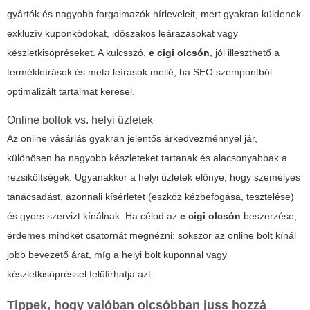
gyártók és nagyobb forgalmazók hírleveleit, mert gyakran küldenek
exkluzív kuponkódokat, időszakos leárazásokat vagy
készletkisöpréseket. A kulcsszó,
e cigi olcsón
, jól illeszthető a
termékleírások és meta leírások mellé, ha SEO szempontból
optimalizált tartalmat keresel.
Online boltok vs. helyi üzletek
Az online vásárlás gyakran jelentős árkedvezménnyel jár,
különösen ha nagyobb készleteket tartanak és alacsonyabbak a
rezsiköltségek. Ugyanakkor a helyi üzletek előnye, hogy személyes
tanácsadást, azonnali kísérletet (eszköz kézbefogása, tesztelése)
és gyors szervizt kínálnak. Ha célod az
e cigi olcsón
beszerzése,
érdemes mindkét csatornát megnézni: sokszor az online bolt kínál
jobb bevezető árat, míg a helyi bolt kuponnal vagy
készletkisöpréssel felülírhatja azt.
Tippek, hogy valóban olcsóbban juss hozzá