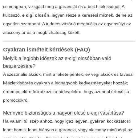
csomagban, vizsgáld meg a garanciát és a bolt hitelességét. A
kulcsszó,
e cigi olcsón
, legyen része a keresési mixnek, de ne az
egyetlen szempont. A tudatos vásárló megtalálja az egyensúlyt az
alacsony ár és a megbízhatóság között.
Gyakran ismételt kérdések (FAQ)
Melyik a legjobb időszak az e-cigi olcsóbban való
beszerzésére?
A szezonális akciók, mint a fekete péntek, év végi akciók és tavaszi
készletkisöprés gyakran a legnagyobb kedvezményeket hozzák;
érdemes előre feliratkozni a hírlevelekre, hogy azonnal értesülj a
promóciókról.
Mennyire biztonságos a nagyon olcsó e-cigi vásárlása?
Ha valami túl szép ahhoz, hogy igaz legyen, gyakran kockázatos:
lehet hamis, lehet hiányos a garancia, vagy alacsony minőségű az