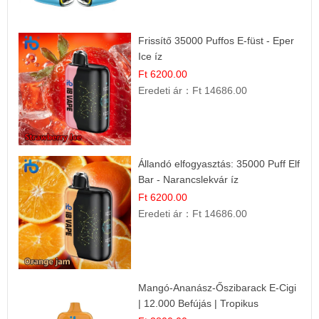
Frissítő 35000 Puffos E-füst - Eper
Ice íz
Ft 6200.00
Eredeti ár：
Ft 14686.00
Állandó elfogyasztás: 35000 Puff Elf
Bar - Narancslekvár íz
Ft 6200.00
Eredeti ár：
Ft 14686.00
Mangó-Ananász-Őszibarack E-Cigi
| 12.000 Befújás | Tropikus
Gyümölcs Íz