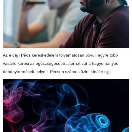
Az
e cigi Pécs
kereskedelem folyamatosan bővül, egyre több
vásárló keresi az egészségesebb alternatívát a hagyományos
dohánytermékek helyett. Pécsen számos üzlet kínál
e cigi