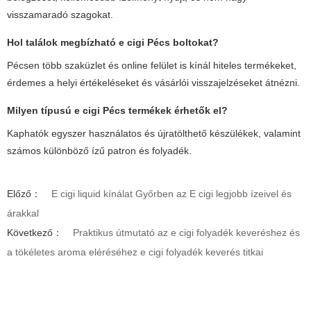
visszamaradó szagokat.
Hol találok megbízható
e cigi Pécs
boltokat?
Pécsen több szaküzlet és online felület is kínál hiteles termékeket,
érdemes a helyi értékeléseket és vásárlói visszajelzéseket átnézni.
Milyen típusú
e cigi Pécs
termékek érhetők el?
Kaphatók egyszer használatos és újratölthető készülékek, valamint
számos különböző ízű patron és folyadék.
Előző：
E cigi liquid kínálat Győrben az E cigi legjobb ízeivel és
árakkal
Következő：
Praktikus útmutató az e cigi folyadék keveréshez és
a tökéletes aroma eléréséhez e cigi folyadék keverés titkai