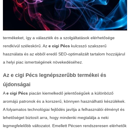
termékeket, így a választék és a szolgáltatások elérhetősége
rendkívül széleskörű. Az
e cigi Pécs
kulcsszó szakszerű
használata és az ebből eredő SEO-optimalizált tartalom hozzájárul
a helyi piac ismertségének növekedéséhez.
Az
e cigi Pécs
legnépszerűbb termékei és
újdonságai
A
e cigi Pécs
piacán kiemelkedő jelentőségűek a különböző
aromájú patronok és a korszerű, könnyen használható készülékek.
A folyamatos technológiai fejlődés javítja a felhasználói élményt és
lehetőséget biztosít arra, hogy mindenki megtalálja a neki
legmegfelelőbb változatot. Emellett Pécsen rendszeresen elérhetők