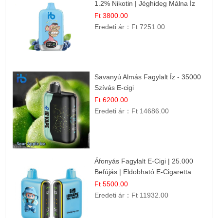
1.2% Nikotin | Jéghideg Málna Íz
Ft 3800.00
Eredeti ár：
Ft 7251.00
Savanyú Almás Fagylalt Íz - 35000
Szívás E-cigi
Ft 6200.00
Eredeti ár：
Ft 14686.00
Áfonyás Fagylalt E-Cigi | 25.000
Befújás | Eldobható E-Cigaretta
Ft 5500.00
Eredeti ár：
Ft 11932.00