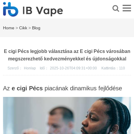
Home
>
Cikk
>
Blog
E cigi Pécs legjobb választása az E cigi Pécs városában
megszerezhető kedvezményekkel és újdonságokkal
Szerző：
Honlap
Idő：
2025-10-26T04:09:31+00:00
Kattintás：
110
Az
e cigi Pécs
piacának dinamikus fejlődése