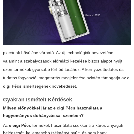
piacának bővülése várható. Az új technológiák bevezetése,
valamint a szabályozások előrelátó kezelése biztos alapot nyújt
ezen termékek gyorsabb térhódításához. A környezettudatos és
tudatos fogyasztói magatartás megjelenése szintén támogatja az
e
cigi Pécs
ismertségének növekedését.
Gyakran Ismételt Kérdések
Milyen előnyökkel jár az
e cigi Pécs
használata a
hagyományos dohányzással szemben?
Az
e cigi Pécs
termékek használata csökkenti a káros anyagok
belégzését, kellemesebb ízélményt nyújt, és nem hagy