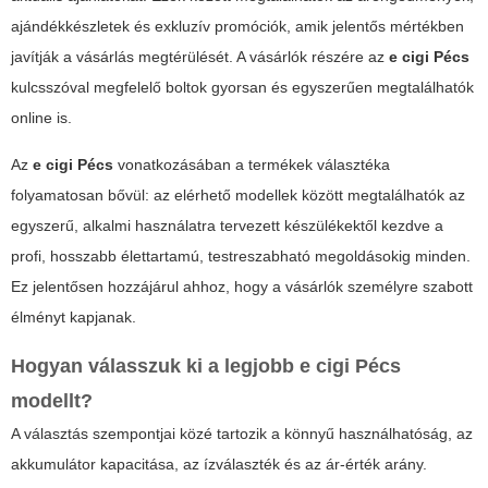
ajándékkészletek és exkluzív promóciók, amik jelentős mértékben
javítják a vásárlás megtérülését. A vásárlók részére az
e cigi Pécs
kulcsszóval megfelelő boltok gyorsan és egyszerűen megtalálhatók
online is.
Az
e cigi Pécs
vonatkozásában a termékek választéka
folyamatosan bővül: az elérhető modellek között megtalálhatók az
egyszerű, alkalmi használatra tervezett készülékektől kezdve a
profi, hosszabb élettartamú, testreszabható megoldásokig minden.
Ez jelentősen hozzájárul ahhoz, hogy a vásárlók személyre szabott
élményt kapjanak.
Hogyan válasszuk ki a legjobb
e cigi Pécs
modellt?
A választás szempontjai közé tartozik a könnyű használhatóság, az
akkumulátor kapacitása, az ízválaszték és az ár-érték arány.