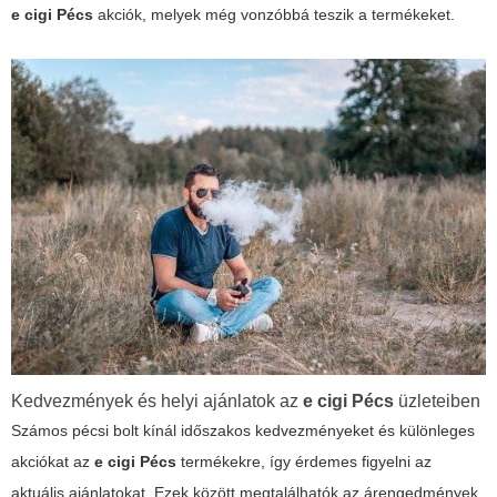
e cigi Pécs
akciók, melyek még vonzóbbá teszik a termékeket.
Kedvezmények és helyi ajánlatok az
e cigi Pécs
üzleteiben
Számos pécsi bolt kínál időszakos kedvezményeket és különleges
akciókat az
e cigi Pécs
termékekre, így érdemes figyelni az
aktuális ajánlatokat. Ezek között megtalálhatók az árengedmények,