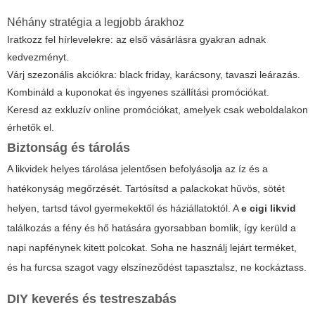
Néhány stratégia a legjobb árakhoz
Iratkozz fel hírlevelekre: az első vásárlásra gyakran adnak
kedvezményt.
Várj szezonális akciókra: black friday, karácsony, tavaszi leárazás.
Kombináld a kuponokat és ingyenes szállítási promóciókat.
Keresd az exkluzív online promóciókat, amelyek csak weboldalakon
érhetők el.
Biztonság és tárolás
A likvidek helyes tárolása jelentősen befolyásolja az íz és a
hatékonyság megőrzését. Tartósítsd a palackokat hűvös, sötét
helyen, tartsd távol gyermekektől és háziállatoktól. A
e cigi likvid
találkozás a fény és hő hatására gyorsabban bomlik, így kerüld a
napi napfénynek kitett polcokat. Soha ne használj lejárt terméket,
és ha furcsa szagot vagy elszíneződést tapasztalsz, ne kockáztass.
DIY keverés és testreszabás