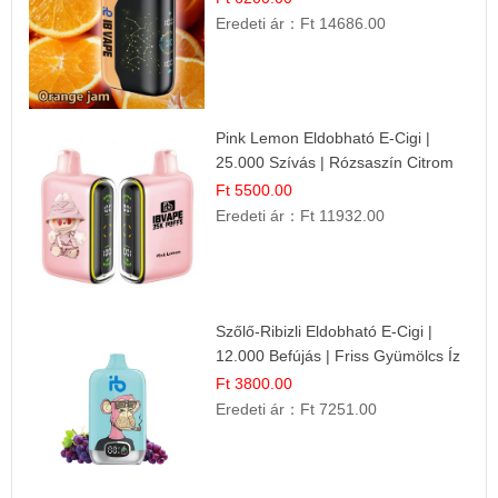
Eredeti ár：
Ft 14686.00
Pink Lemon Eldobható E-Cigi |
25.000 Szívás | Rózsaszín Citrom
Íz
Ft 5500.00
Eredeti ár：
Ft 11932.00
Szőlő-Ribizli Eldobható E-Cigi |
12.000 Befújás | Friss Gyümölcs Íz
Ft 3800.00
Eredeti ár：
Ft 7251.00