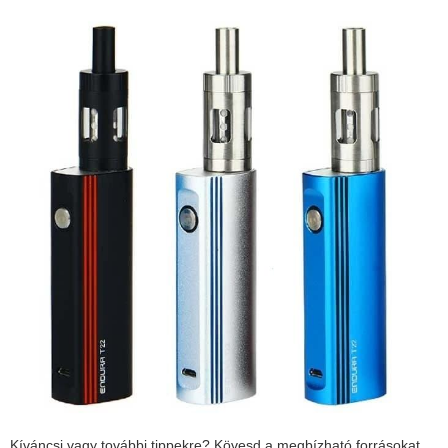
Kíváncsi vagy további tippekre? Kövesd a megbízható forrásokat,