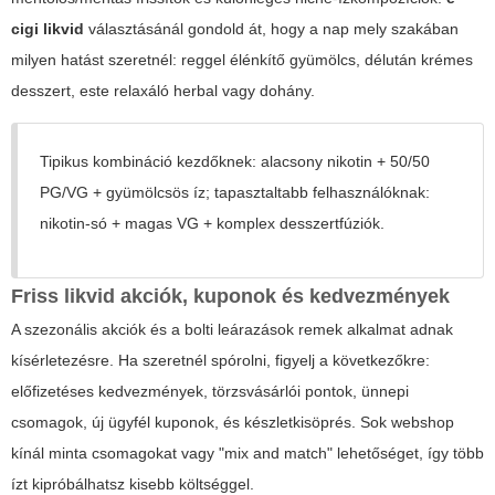
cigi likvid
választásánál gondold át, hogy a nap mely szakában
milyen hatást szeretnél: reggel élénkítő gyümölcs, délután krémes
desszert, este relaxáló herbal vagy dohány.
Tipikus kombináció kezdőknek: alacsony nikotin + 50/50
PG/VG + gyümölcsös íz; tapasztaltabb felhasználóknak:
nikotin-só + magas VG + komplex desszertfúziók.
Friss likvid akciók, kuponok és kedvezmények
A szezonális akciók és a bolti leárazások remek alkalmat adnak
kísérletezésre. Ha szeretnél spórolni, figyelj a következőkre:
előfizetéses kedvezmények, törzsvásárlói pontok, ünnepi
csomagok, új ügyfél kuponok, és készletkisöprés. Sok webshop
kínál minta csomagokat vagy "mix and match" lehetőséget, így több
ízt kipróbálhatsz kisebb költséggel.