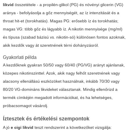
likvid
összetétele - a propilén-glikol (PG) és növényi glicerin (VG)
aránya - befolyásolja a gőz mennyiségét, az íz intenzitását és a
throat hit-et (torokhatás). Magas PG: erősebb íz és torokhatás;
magas VG: több gőz és lágyabb íz. A nikotin mennyisége (mg/ml)
és típusa (szabad bázisú vs. nikotin-só) különösen fontos azoknak,
akik kezdők vagy át szeretnének térni dohányzásról.
Gyakorlati példa
A kezdőknek gyakran 50/50 vagy 60/40 (PG/VG) arányt ajánlanak,
közepes nikotinszinttel. Azok, akik nagy felhőt szeretnének vagy
alacsony ellenállású eszközöket használnak, inkább 70/30 vagy
80/20 VG-domináns likvideket választanak. Mindig ellenőrizd a
termék címkéjén
megadott információkat, és ha lehetséges,
próbacsomagot vásárolj.
Íztesztek és értékelési szempontok
A jó
e cigi likvid
teszt rendszerint a következőket vizsgálja: