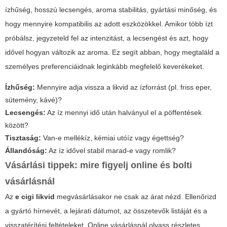
ízhűség, hosszú lecsengés, aroma stabilitás, gyártási minőség, és
hogy mennyire kompatibilis az adott eszközökkel. Amikor több ízt
próbálsz, jegyzeteld fel az intenzitást, a lecsengést és azt, hogy
idővel hogyan változik az aroma. Ez segít abban, hogy megtaláld a
személyes preferenciáidnak leginkább megfelelő keverékeket.
Ízhűség:
Mennyire adja vissza a likvid az ízforrást (pl. friss eper,
sütemény, kávé)?
Lecsengés:
Az íz mennyi idő után halványul el a pöffentések
között?
Tisztaság:
Van-e mellékíz, kémiai utóíz vagy égettség?
Állandóság:
Az íz idővel stabil marad-e vagy romlik?
Vásárlási tippek: mire figyelj online és bolti
vásárlásnál
Az
e cigi likvid
megvásárlásakor ne csak az árat nézd. Ellenőrizd
a gyártó hírnevét, a lejárati dátumot, az összetevők listáját és a
visszatérítési feltételeket. Online vásárlásnál olvass részletes