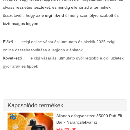
olvass részletes teszteket, és mindig ellenőrizd a termékek
összetevőit, hogy az
e cigi likvid
élmény személyre szabott és
biztonságos legyen.
Előző：
ecigi online vásárlási útmutató és akciók 2025 ecigi
online összehasonlítása a legjobb ajánlatok
Következő：
e cigi vásárlási útmutató győr legjobb e cigi üzletek
győr árak és tippek
Kapcsolódó termékek
Állandó elfogyasztás: 35000 Puff Elf
Bar - Narancslekvár íz
Ft 6200.00