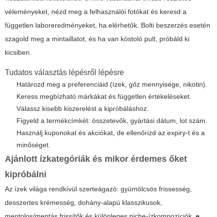
véleményeket, nézd meg a felhasználói fotókat és keresd a
független laboreredményeket, ha elérhetők. Bolti beszerzés esetén
szagold meg a mintaillatot, és ha van kóstoló pult, próbáld ki
kicsiben.
Tudatos választás lépésről lépésre
Határozd meg a preferenciáid (ízek, gőz mennyisége, nikotin).
Keress megbízható márkákat és független értékeléseket.
Válassz kisebb kiszerelést a kipróbáláshoz.
Figyeld a termékcímkét: összetevők, gyártási dátum, lot szám.
Használj kuponokat és akciókat, de ellenőrizd az expiry-t és a
minőséget.
Ajánlott ízkategóriák és mikor érdemes őket
kipróbálni
Az ízek világa rendkívül szerteágazó: gyümölcsös frissesség,
desszertes krémesség, dohány-alapú klasszikusok,
mentolos/mentás frissítők és különleges niche-ízkompozíciók.
e