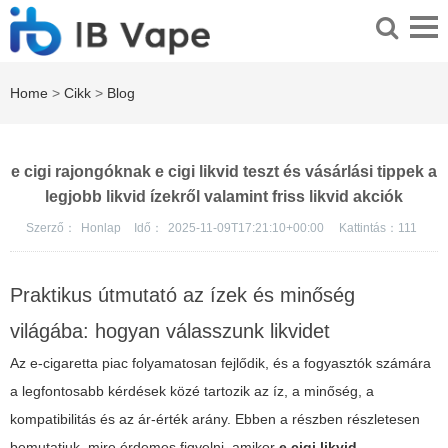
Home
>
Cikk
>
Blog
e cigi rajongóknak e cigi likvid teszt és vásárlási tippek a
legjobb likvid ízekről valamint friss likvid akciók
Szerző：
Honlap
Idő：
2025-11-09T17:21:10+00:00
Kattintás：
111
Praktikus útmutató az ízek és minőség
világába: hogyan válasszunk likvidet
Az e-cigaretta piac folyamatosan fejlődik, és a fogyasztók számára
a legfontosabb kérdések közé tartozik az íz, a minőség, a
kompatibilitás és az ár-érték arány. Ebben a részben részletesen
bemutatjuk, mire érdemes figyelni, amikor
e cigi likvid