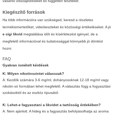
vásárlói visszajelzéseket és független teszteket.
Kiegészítő források
Ha több információra van szükséged, keresd a részletes
termékismertetőket, videóteszteket és közösségi értékeléseket. A jó
e cigi likvid
megtalálása időt és kísérletezést igényel, de a
megfelelő információval és tudatossággal könnyebb jó döntést
hozni.
FAQ
Gyakran ismételt kérdések
K: Milyen nikotinszintet válasszak?
A: Kezdők számára 3-6 mg/ml, dohányosoknak 12-18 mg/ml vagy
nikotin-só formában lehet megfelelő. A választás függ a fogyasztási
szokásoktól és az eszköz típusától.
K: Lehet-e fagyasztani a likvidet a tartósság érdekében?
A: Nem ajánlott. A hideg és a fagyasztás befolyásolhatja az aroma