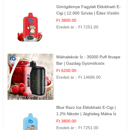
Görögdinnye Fagylalt Eldobható E-
Cigi | 12.000 Szívás | Édes Vízidín
Íz
Ft 3800.00
Eredeti ár：
Ft 7251.00
Málnalekvár Íz - 35000 Puff Ibvape
Bar | Gazdag Gyümölcsös
Ízélmény!
Ft 6200.00
Eredeti ár：
Ft 14686.00
Blue Razz Ice Eldobható E-Cigi |
1.2% Nikotin | Jéghideg Málna Íz
Ft 3800.00
Eredeti ár：
Ft 7251.00