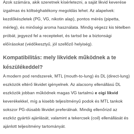
Azok számára, akik szeretnek kísérletezni, a saját likvid keverése
izgalmas és költséghatékony megoldás lehet. Az alapelvek:
kezdőkészletek (PG, VG, nikotin alap), pontos mérés (pipetta,
mérleg), és minőségi aroma használata. Mindig végezz kis tételben
próbát, jegyezd fel a recepteket, és tartsd be a biztonsági
előírásokat (védőkesztyű, jól szellőző helyiség).
Kompatibilitás: mely likvidek működnek a te
készülékeddel?
A modern pod rendszerek, MTL (mouth-to-lung) és DL (direct-lung)
eszközök eltérő likvidet igényelnek. Az alacsony ellenállású DL
eszközök jobban működnek magas VG tartalmú
e cigi likvid
keverékekkel, míg a kisebb teljesítményű podok és MTL tankok
sokszor PG-dúsabb likvidet preferálnak. Mindig ellenőrizd az
eszköz gyártói ajánlását, valamint a tekercsek (coil) ellenállását és
ajánlott teljesítmény tartományát.