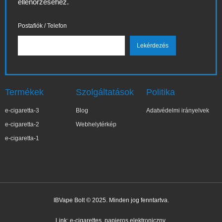
ellenőrzéséhez.
Postafiók / Telefon
Termékek
Szolgáltatások
Politika
e-cigaretta-3
Blog
Adatvédelmi irányelvek
e-cigaretta-2
Webhelytérkép
e-cigaretta-1
IBVape Bolt © 2025. Minden jog fenntartva.
Link:
e-cigarettes
papieros elektroniczny