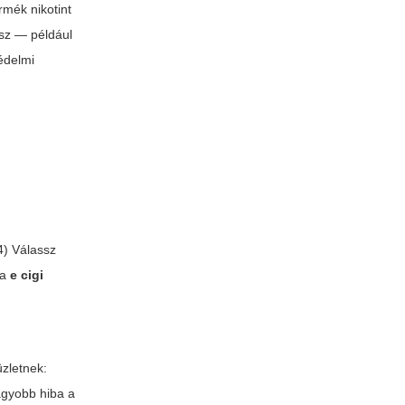
rmék nikotint
lsz — például
édelmi
 4) Válassz
 a
e cigi
üzletnek:
agyobb hiba a