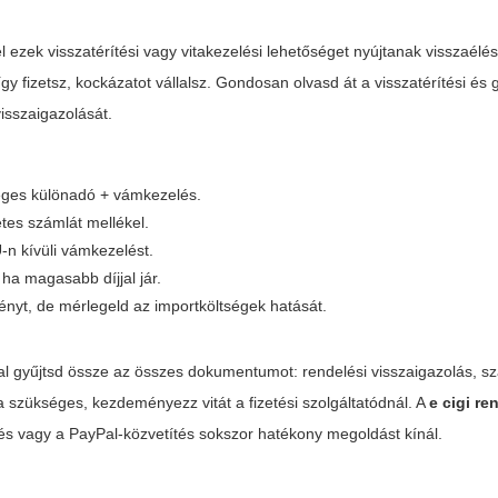
l ezek visszatérítési vagy vitakezelési lehetőséget nyújtanak visszaélé
y fizetsz, kockázatot vállalsz. Gondosan olvasd át a visszatérítési és 
visszaigazolását.
tleges különadó + vámkezelés.
etes számlát mellékel.
U-n kívüli vámkezelést.
 ha magasabb díjjal jár.
nyt, de mérlegeld az importköltségek hatását.
al gyűjtsd össze az összes dokumentumot: rendelési visszaigazolás, sz
ha szükséges, kezdeményezz vitát a fizetési szolgáltatódnál. A
e cigi re
ítés vagy a PayPal-közvetítés sokszor hatékony megoldást kínál.