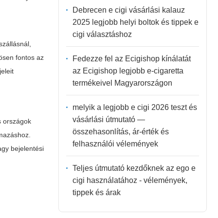
Debrecen e cigi vásárlási kalauz
2025 legjobb helyi boltok és tippek e
cigi választáshoz
zállásnál,
ösen fontos az
Fedezze fel az Ecigishop kínálatát
az Ecigishop legjobb e-cigaretta
eleit
termékeivel Magyarországon
melyik a legjobb e cigi 2026 teszt és
vásárlási útmutató —
s országok
összehasonlítás, ár-érték és
lmazáshoz.
felhasználói vélemények
agy bejelentési
Teljes útmutató kezdőknek az ego e
cigi használatához - vélemények,
tippek és árak