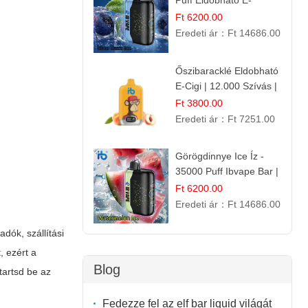
Puff Eldobható E-
cigaretta | Élénkítő
Ft 6200.00
Gyümölcsös
Eredeti ár：
Ft 14686.00
Frissesség!
Őszibaracklé Eldobható
E-Cigi | 12.000 Szívás |
Frissítő Barack Íz
Ft 3800.00
Eredeti ár：
Ft 7251.00
Görögdinnye Ice Íz -
35000 Puff Ibvape Bar |
Frissítő Mentolos
Ft 6200.00
Élmény!
Eredeti ár：
Ft 14686.00
dók, szállítási
, ezért a
Blog
tartsd be az
Fedezze fel az elf bar liquid világát