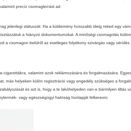
 valamint precíz csomagleírást ad.
omag jelenlegi státuszát. Ha a küldemény hosszabb ideig reked egy váms
bb tisztázzátok a hiányzó dokumentumokat. A minőségi csomagolás külön
zd a csomagon belülről az esetleges folyékony szivárgás vagy sérülés j
z e-cigarettákra, valamint azok reklámozására és forgalmazására. Egye
mat; más helyeken külön regisztráció vagy engedély szükséges a forga
szabályozását és azt is, hogy a te lakóhelyeden van-e bármilyen tiltás v
nytermék- vagy egészségügyi hatóság honlapját felkeresni.