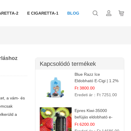
ARETTA-2
E CIGARETTA-1
BLOG
árláshoz
Kapcsolódó termékek
Blue Razz Ice
Eldobható E-Cigi | 1.2%
Nikotin | Jéghideg
Ft 3800.00
Málna Íz
Eredeti ár：
Ft 7251.00
ket, a vám- és
nemcsak
Epres Kiwi-35000
elkerüld a
befújás eldobható e-
cigaretta
Ft 6200.00