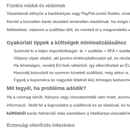
Fizetési módok és védelmek
Vásárlásnál előnyös a bankkártyás vagy PayPal-szintű fizetés, mive
Kerüld a közvetlen banki átutalást ismeretlen eladóknak; ha mégis íg
feltételeket, valamint a szállítási időt, és mentsd el a megrendelés 
Gyakorlati tippek a költségek minimalizálásához
Számold ki a teljes importköltséget: ár + szállítás + ÁFA + ese
Válassz olyan eladót, aki pontos értéknyilatkozatot ad, és részl
Ha lehetséges, rendelj EU-beli raktárból; így elkerülheted az E
Használj biztosított és nyomon követett szállítást, még akkor is,
Figyelj a kuponokra és nagyobb tételnél kérj tömeges kedvezmé
Mit tegyél, ha probléma adódik?
Ha a csomag sérült, hiányos vagy visszatartották vám miatt, azonn
információ. Vedd fel a kapcsolatot a szállítóval és az eladóval, és 
külföldről
során felmerülő vitás esetekben a hitelkártya-visszatér
Biztonsági ellenőrzés érkezéskor