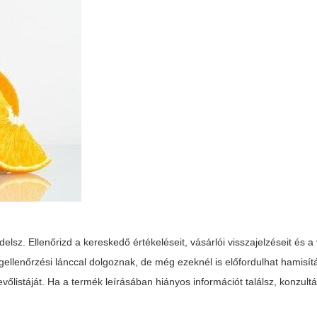
lsz. Ellenőrizd a kereskedő értékeléseit, vásárlói visszajelzéseit és a
ellenőrzési lánccal dolgoznak, de még ezeknél is előfordulhat hamisít
evőlistáját. Ha a termék leírásában hiányos információt találsz, konzultá