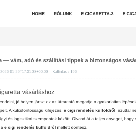
HOME
RÓLUNK
E CIGARETTA-3
E CIG
ja — vám, adó és szállítási tippek a biztonságos vás
2026-01-29T17:31:38+00:00
Kattintás：
196
cigaretta vásárláshoz
 rendelni, jó helyen jársz: ez az útmutató megadja a gyakorlatias lépése
peit. A kulcsfontosságú kifejezés,
e cigi rendelés külföldről
, ezúttal 
gyi és logisztikai szempontok között. Olvasd át a teljes anyagot, hogy 
 ha
e cigi rendelés külföldről
mellett döntesz.