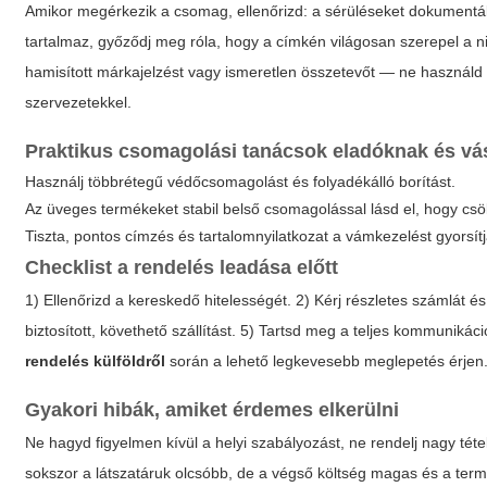
Amikor megérkezik a csomag, ellenőrizd: a sérüléseket dokumentáld
tartalmaz, győződj meg róla, hogy a címkén világosan szerepel a n
hamisított márkajelzést vagy ismeretlen összetevőt — ne használd
szervezetekkel.
Praktikus csomagolási tanácsok eladóknak és vá
Használj többrétegű védőcsomagolást és folyadékálló borítást.
Az üveges termékeket stabil belső csomagolással lásd el, hogy csö
Tiszta, pontos címzés és tartalomnyilatkozat a vámkezelést gyorsítj
Checklist a rendelés leadása előtt
1) Ellenőrizd a kereskedő hitelességét. 2) Kérj részletes számlát és
biztosított, követhető szállítást. 5) Tartsd meg a teljes kommunikác
rendelés külföldről
során a lehető legkevesebb meglepetés érjen
Gyakori hibák, amiket érdemes elkerülni
Ne hagyd figyelmen kívül a helyi szabályozást, ne rendelj nagy téte
sokszor a látszatáruk olcsóbb, de a végső költség magas és a term