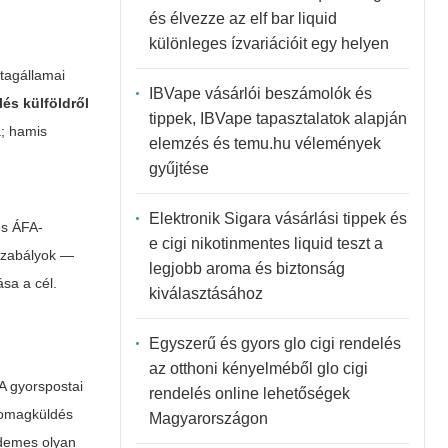
és élvezze az elf bar liquid
különleges ízvariációit egy helyen
tagállamai
IBVape vásárlói beszámolók és
lés külföldről
tippek, IBVape tapasztalatok alapján
a; hamis
elemzés és temu.hu vélemények
gyűjtése
Elektronik Sigara vásárlási tippek és
es ÁFA-
e cigi nikotinmentes liquid teszt a
gszabályok —
legjobb aroma és biztonság
sa a cél.
kiválasztásához
Egyszerű és gyors glo cigi rendelés
az otthoni kényelméből glo cigi
A gyorspostai
rendelés online lehetőségek
csomagküldés
Magyarországon
rdemes olyan