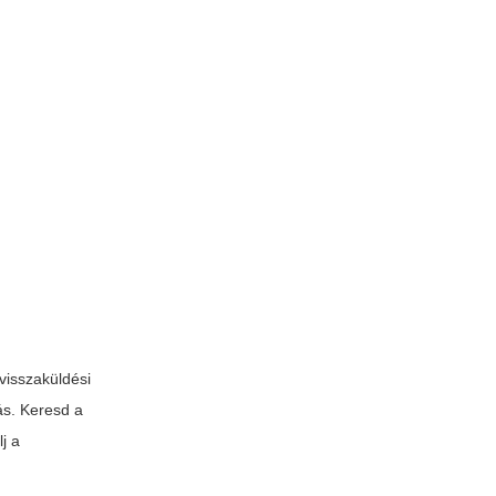
 visszaküldési
ás. Keresd a
lj a