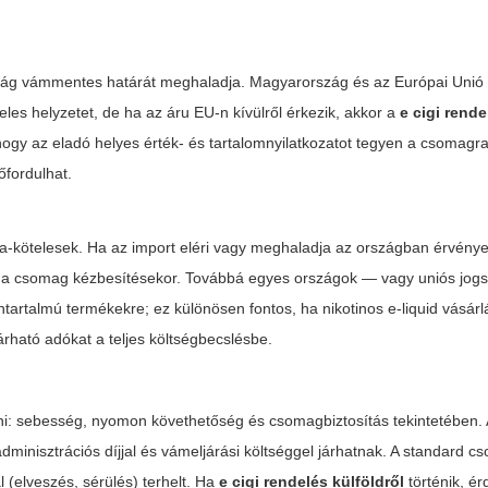
szág vámmentes határát meghaladja. Magyarország és az Európai Unió 
les helyzetet, de ha az áru EU-n kívülről érkezik, akkor a
e cigi rende
 hogy az eladó helyes érték- és tartalomnyilatkozatot tegyen a csomagr
őfordulhat.
 áfa-kötelesek. Ha az import eléri vagy meghaladja az országban érvény
ajtják a csomag kézbesítésekor. Továbbá egyes országok — vagy uniós jo
artalmú termékekre; ez különösen fontos, ha nikotinos e-liquid vásárlá
árható adókat a teljes költségbecslésbe.
ni: sebesség, nyomon követhetőség és csomagbiztosítás tekintetében. 
minisztrációs díjjal és vámeljárási költséggel járhatnak. A standard 
 (elveszés, sérülés) terhelt. Ha
e cigi rendelés külföldről
történik, é