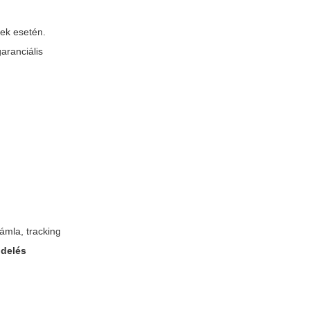
sek esetén.
garanciális
ámla, tracking
ndelés