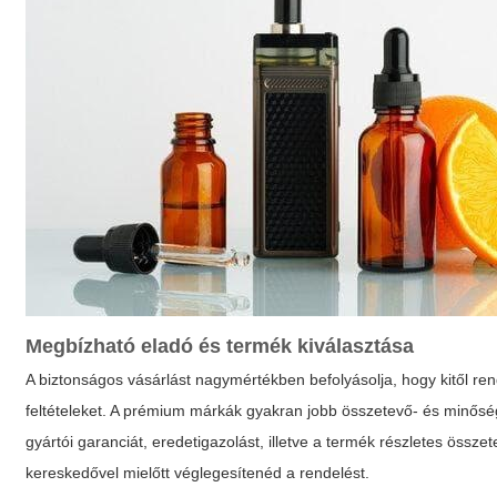
Megbízható eladó és termék kiválasztása
A biztonságos vásárlást nagymértékben befolyásolja, hogy kitől rende
feltételeket. A prémium márkák gyakran jobb összetevő- és minőség
gyártói garanciát, eredetigazolást, illetve a termék részletes összet
kereskedővel mielőtt véglegesítenéd a rendelést.