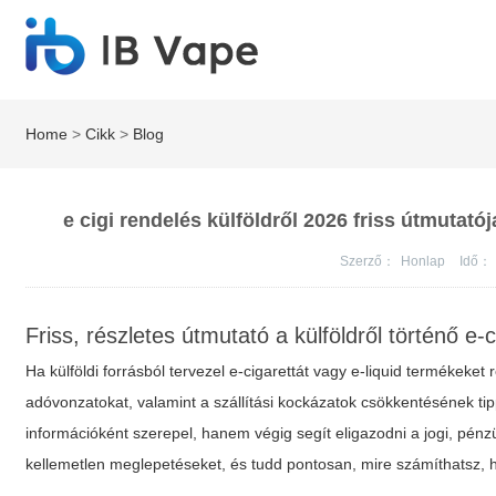
Home
>
Cikk
>
Blog
e cigi rendelés külföldről 2026 friss útmutató
Szerző：
Honlap
Idő：
Friss, részletes útmutató a külföldről történő e-
Ha külföldi forrásból tervezel e-cigarettát vagy e-liquid termékeket
adóvonzatokat, valamint a szállítási kockázatok csökkentésének tip
információként szerepel, hanem végig segít eligazodni a jogi, pénzü
kellemetlen meglepetéseket, és tudd pontosan, mire számíthatsz,