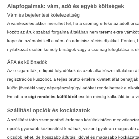
Alapfogalmak: vám, adó és egyéb költségek
Vám és bejelentési kötelezettség
A vámkezelés akkor merülhet fel, ha a csomag értéke az adott or
között az áruk szabad forgalma általában nem teremt extra vámköte
kapcsán számolni kell a vám- és adminisztrációs díjakkal. Fontos,
nyilatkozat esetén komoly bírságok vagy a csomag lefoglalása is el
ÁFA és különadók
Az e-cigaretták, e-liquid folyadékok és azok alkatrészei általában
regisztrációs küszöböt, a teljes bruttó értékre kivetett áfát beh
külön jövedéki vagy népegészségügyi adókat rendelhetnek a nikotint
Emiatt a
e cigi rendelés külföldről
esetén mindig kalkuláld be a v
Szállítási opciók és kockázatok
A szállítást több szempontból érdemes körültekintően megválaszta
opciók gyorsabb kézbesítést kínálnak, viszont gyakran magasabb ad
olcsóbb lehet, de hosszabb átfutási idővel és magasabb kockázattal