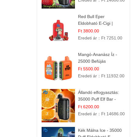
Eredeti ár：
Ft 14686.00
Red Bull Eper
Eldobható E-Cigi |
Energiaital Íz | Készülék
Ft 3800.00
Használat
Eredeti ár：
Ft 7251.00
Mangó-Ananász Íz -
25000 Befújás
Eldobható E-ciga |
Ft 5500.00
Trópusi Gyümölcs
Eredeti ár：
Ft 11932.00
Élmény!
Állandó elfogyasztás:
35000 Puff Elf Bar -
Narancslekvár íz
Ft 6200.00
Eredeti ár：
Ft 14686.00
Kék Málna Ice - 35000