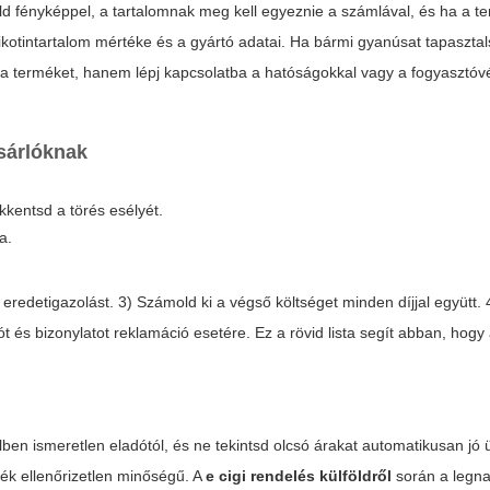
 fényképpel, a tartalomnak meg kell egyeznie a számlával, és ha a te
ikotintartalom mértéke és a gyártó adatai. Ha bármi gyanúsat tapaszta
 a terméket, hanem lépj kapcsolatba a hatóságokkal vagy a fogyasztóv
sárlóknak
kkentsd a törés esélyét.
a.
 eredetigazolást. 3) Számold ki a végső költséget minden díjjal együtt.
iót és bizonylatot reklamáció esetére. Ez a rövid lista segít abban, hogy
.
lben ismeretlen eladótól, és ne tekintsd olcsó árakat automatikusan jó 
ék ellenőrizetlen minőségű. A
e cigi rendelés külföldről
során a legn