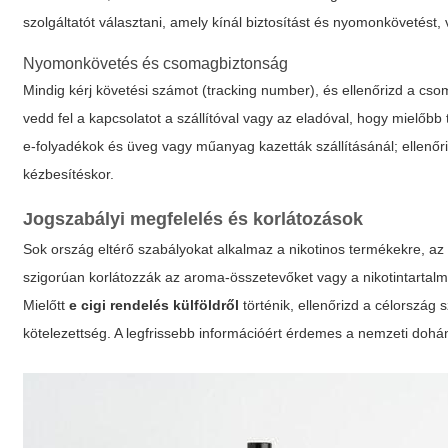
szolgáltatót választani, amely kínál biztosítást és nyomonkövetést,
Nyomonkövetés és csomagbiztonság
Mindig kérj követési számot (tracking number), és ellenőrizd a cs
vedd fel a kapcsolatot a szállítóval vagy az eladóval, hogy mielő
e-folyadékok és üveg vagy műanyag kazetták szállításánál; ellenőri
kézbesítéskor.
Jogszabályi megfelelés és korlátozások
Sok ország eltérő szabályokat alkalmaz a nikotinos termékekre, a
szigorúan korlátozzák az aroma-összetevőket vagy a nikotintartal
Mielőtt
e cigi rendelés külföldről
történik, ellenőrizd a célország 
kötelezettség. A legfrissebb információért érdemes a nemzeti dohá