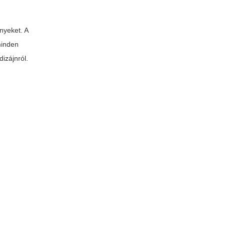
nyeket. A
minden
izájnról.