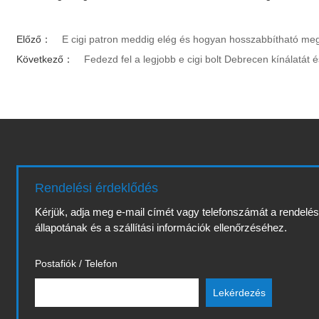
Előző：
E cigi patron meddig elég és hogyan hosszabbítható meg 
Következő：
Fedezd fel a legjobb e cigi bolt Debrecen kínálatát
Rendelési érdeklődés
Kérjük, adja meg e-mail címét vagy telefonszámát a rendelé
állapotának és a szállítási információk ellenőrzéséhez.
Postafiók / Telefon