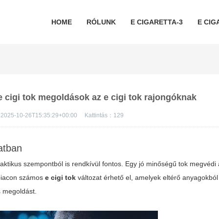
HOME
RÓLUNK
E CIGARETTA-3
E CIG
 e cigi tok megoldások az e cigi tok rajongóknak
2025-10-26T15:35:29+00:00
Kattintás：
129
atban
ktikus szempontból is rendkívül fontos. Egy jó minőségű tok megvédi 
 piacon számos
e cigi tok
változat érhető el, amelyek eltérő anyagokból
s megoldást.