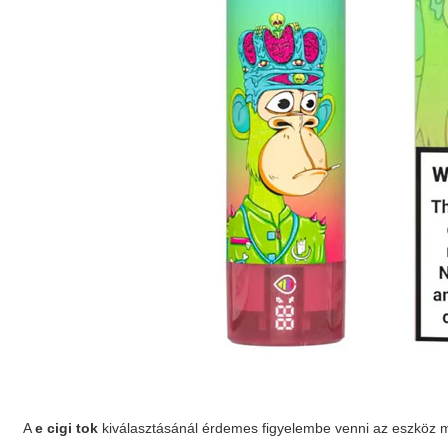
A
e cigi tok
kiválasztásánál érdemes figyelembe venni az eszköz mé