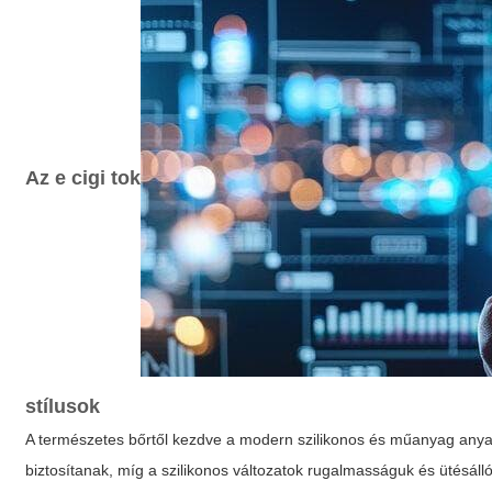
Az
e cigi tok
stílusok
A természetes bőrtől kezdve a modern szilikonos és műanyag anyag
biztosítanak, míg a szilikonos változatok rugalmasságuk és ütésáll