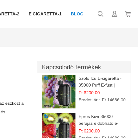
ARETTA-2
E CIGARETTA-1
BLOG
Kapcsolódó termékek
Szőlő Ízű E-cigaretta -
35000 Puff E-füst |
Intenzív
Ft 6200.00
Gyümölcsélmény!
Eredeti ár：
Ft 14686.00
az eszközt a
 és
Epres Kiwi-35000
befújás eldobható e-
cigaretta
Ft 6200.00