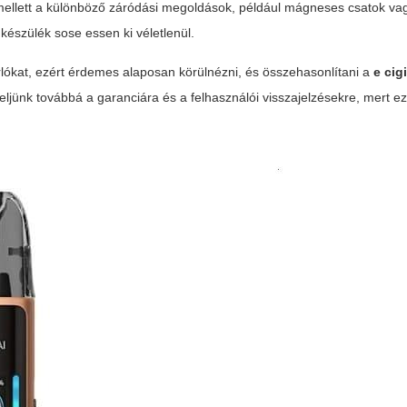
ellett a különböző záródási megoldások, például mágneses csatok vag
 készülék sose essen ki véletlenül.
lókat, ezért érdemes alaposan körülnézni, és összehasonlítani a
e cig
yeljünk továbbá a garanciára és a felhasználói visszajelzésekre, mert e