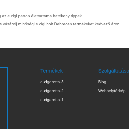
az e cigi patron élettartama hatékony tippek
 és vásárolj minőségi e cigi bolt Debrecen termékeket kedvező áron
Termékek
Szolgáltatás
e-cigaretta-3
Blog
s
e-cigaretta-2
Webhelytérkép
e-cigaretta-1