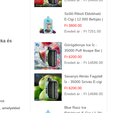
Eredeti ár：
Ft 14686.00
Szőlő-Ribizli Eldobható
E-Cigi | 12.000 Befújás |
Friss Gyümölcs Íz
Ft 3800.00
Eredeti ár：
Ft 7251.00
ka és
Görögdinnye Ice Íz -
35000 Puff Ibvape Bar |
Frissítő Mentolos
Ft 6200.00
Élmény!
Eredeti ár：
Ft 14686.00
Savanyú Almás Fagylalt
Íz - 35000 Szívás E-cigi
Ft 6200.00
Eredeti ár：
Ft 14686.00
mot
Blue Razz Ice
k, amelyekkel