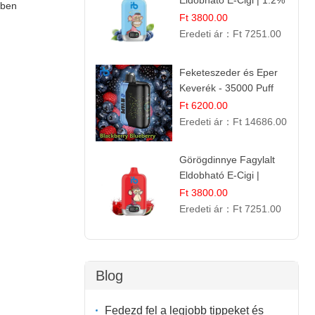
Eldobható E-Cigi | 1.2%
kben
Nikotin | Jéghideg
Ft 3800.00
Málna Íz
Eredeti ár：
Ft 7251.00
Feketeszeder és Eper
Keverék - 35000 Puff
Eldobható Vape | Ízletes
Ft 6200.00
Gyümölcsökombináció!
Eredeti ár：
Ft 14686.00
Görögdinnye Fagylalt
Eldobható E-Cigi |
12.000 Szívás | Édes
Ft 3800.00
Vízidín Íz
Eredeti ár：
Ft 7251.00
Blog
Fedezd fel a legjobb tippeket és