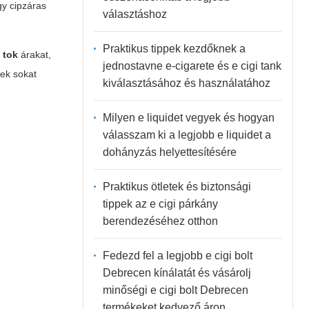
y cipzáras
választáshoz
Praktikus tippek kezdőknek a
i tok
árakat,
jednostavne e-cigarete és e cigi tank
zek sokat
kiválasztásához és használatához
Milyen e liquidet vegyek és hogyan
válasszam ki a legjobb e liquidet a
dohányzás helyettesítésére
Praktikus ötletek és biztonsági
tippek az e cigi párkány
berendezéséhez otthon
Fedezd fel a legjobb e cigi bolt
Debrecen kínálatát és vásárolj
minőségi e cigi bolt Debrecen
termékeket kedvező áron