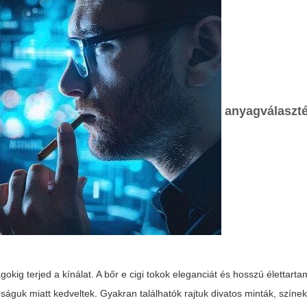
anyagválaszté
okig terjed a kínálat. A bőr
e cigi tokok
eleganciát és hosszú élettarta
óságuk miatt kedveltek. Gyakran találhatók rajtuk divatos minták, színe