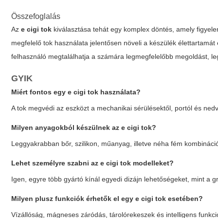
Összefoglalás
Az
e cigi tok
kiválasztása tehát egy komplex döntés, amely figyelem
megfelelő tok használata jelentősen növeli a készülék élettartamát
felhasználó megtalálhatja a számára legmegfelelőbb megoldást, leg
GYIK
Miért fontos egy
e cigi tok
használata?
A tok megvédi az eszközt a mechanikai sérülésektől, portól és nedv
Milyen anyagokból készülnek az
e cigi tok
?
Leggyakrabban bőr, szilikon, műanyag, illetve néha fém kombináció
Lehet személyre szabni az
e cigi tok
modelleket?
Igen, egyre több gyártó kínál egyedi dizájn lehetőségeket, mint a 
Milyen plusz funkciók érhetők el egy
e cigi tok
esetében?
Vízállóság, mágneses záródás, tárolórekeszek és intelligens funkci