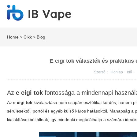
Home
>
Cikk
>
Blog
E cigi tok választék és praktikus
Szerző：
Honlap
Idő：
Az
e cigi tok
fontossága a mindennapi használ
Az
e cigi tok
kiválasztása nem csupán esztétikai kérdés, hanem pra
sérülésektől, portól és egyéb külső káros hatásoktól. Manapság a
kialakításokból állnak, így mindenki megtalálhatja a számára ideáli