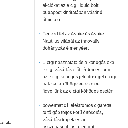
akciókat az e cigi liquid bolt
budapest kínálatában vásárlói
útmutató
Fedezd fel az Aspire és Aspire
Nautilus világát az innovatív
dohányzás élményéért
E cigi használata és a köhögés okai
e cigi vásárlás előtt érdemes tudni
az e cigi köhögés jelentőségét e cigi
hatásai a köhögésre és mire
figyeljünk az e cigi köhögés esetén
powermatic ii elektromos cigaretta
töltő gép teljes körű értékelés,
vásárlási tippek és ár
taznak,
összehasonlítás a legjobb