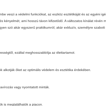
be veszi a védelmi funkciókat, az eszköz esztétikáját és az egyéni igé
 és kényelmét, ami hosszú távon kifizetődő. A változatos kínálat révén 
yen szó akár egyszerű praktikumról, akár exkluzív, személyre szabott d
ességtől, ezáltal meghosszabbítja az élettartamot.
k alkotják őket az optimális védelem és esztétika érdekében.
gravírozás vagy nyomtatott minták.
ók is megtalálhatók a piacon.