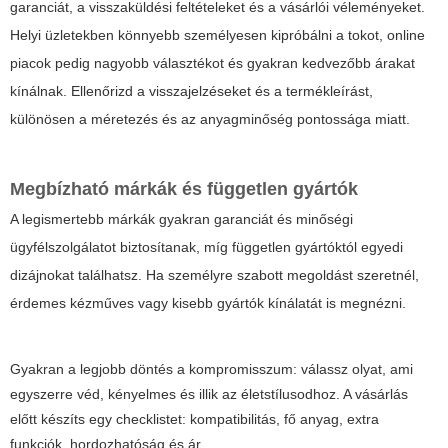
garanciát, a visszaküldési feltételeket és a vásárlói véleményeket.
Helyi üzletekben könnyebb személyesen kipróbálni a tokot, online
piacok pedig nagyobb választékot és gyakran kedvezőbb árakat
kínálnak. Ellenőrizd a visszajelzéseket és a termékleírást,
különösen a méretezés és az anyagminőség pontossága miatt.
Megbízható márkák és független gyártók
A legismertebb márkák gyakran garanciát és minőségi
ügyfélszolgálatot biztosítanak, míg független gyártóktól egyedi
dizájnokat találhatsz. Ha személyre szabott megoldást szeretnél,
érdemes kézműves vagy kisebb gyártók kínálatát is megnézni.
Gyakran a legjobb döntés a kompromisszum: válassz olyat, ami
egyszerre véd, kényelmes és illik az életstílusodhoz. A vásárlás
előtt készíts egy checklistet: kompatibilitás, fő anyag, extra
funkciók, hordozhatóság és ár.