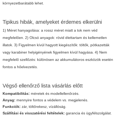
környezetbarátabb lehet.
Tipikus hibák, amelyeket érdemes elkerülni
1) Méret hanyagolása: a rossz méret miatt a tok nem véd
megfelelően. 2) Olcsó anyagok: rövid élettartam és kellemetlen
illatok. 3) Figyelmen kívül hagyott kiegészítők: töltők, pótkazetták
vagy karabiner helyigényének figyelmen kívül hagyása. 4) Nem
megfelelő szellőzés: különösen az akkumulátoros eszközök esetén
fontos a hőelvezetés.
Végső ellenőrző lista vásárlás előtt
Kompatibilitás:
méretek és modellellenőrzés.
Anyag:
mennyire fontos a védelem vs. megjelenés.
Funkciók:
zár, töltőrekesz, vízállóság.
Szállítási és visszatérési feltételek:
garancia és ügyfélszolgálat.