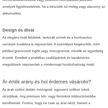
amelyek figyelmeztetnek, ha a készülék túl meleg vagy alacsony az
akkumulátor.
Design és divat
Az elegáns matt felületek, texturált színek és a kontrasztos
varrások továbbra is népszerűek. A személyes kiegészítők, mint
például gravírozott logók vagy monogramok, növelik az egyediség
érzetét. Emellett a praktikus csuklópántok és karabineres
megoldások népszerűek a mindennapi hordozhatóság miatt.
Ár-érték arány és hol érdemes vásárolni?
Az árak széles skálán mozognak: egyszerű szilikon tokok
olcsóbbak, míg prémium bőr- vagy fémtokok többszörösükbe
kerülhetnek. Fontos, hogy ne csak az árat nézd, hanem a