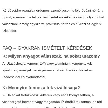
Kérdéseidre reagálva érdemes személyesen is felpróbálni néhány
típust, ellenőrizni a felhasználói értékeléseket, és végül olyan tokot
választani, amely egyszerre praktikus, tartós és tükrözi az egyéni
ízlésedet.
FAQ – GYAKRAN ISMÉTELT KÉRDÉSEK
K: Milyen anyagot válasszak, ha sokat utazom?
A: Utazáshoz a kemény EVA vagy alumínium keménytokok
ajánlottak, amelyek belső párnázattal védik a készüléket az
ütődésektől és nyomódástól.
K: Mennyire fontos a tok vízállósága?
A: Ha sokat tartózkodsz kültéren vagy esős környezetben, a
vízlepergető bevonat vagy magasabb IP-értékű tok fontos; beltéri