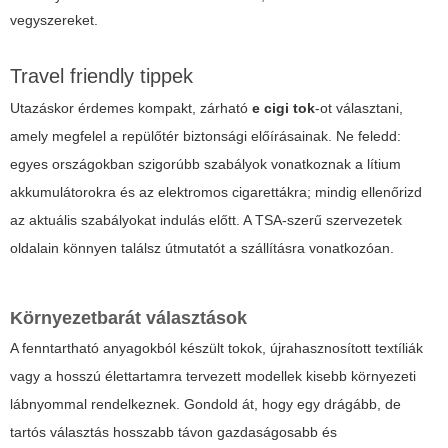
vegyszereket.
Travel friendly tippek
Utazáskor érdemes kompakt, zárható
e cigi tok
-ot választani,
amely megfelel a repülőtér biztonsági előírásainak. Ne feledd:
egyes országokban szigorúbb szabályok vonatkoznak a lítium
akkumulátorokra és az elektromos cigarettákra; mindig ellenőrizd
az aktuális szabályokat indulás előtt. A TSA-szerű szervezetek
oldalain könnyen találsz útmutatót a szállításra vonatkozóan.
Környezetbarát választások
A fenntartható anyagokból készült tokok, újrahasznosított textíliák
vagy a hosszú élettartamra tervezett modellek kisebb környezeti
lábnyommal rendelkeznek. Gondold át, hogy egy drágább, de
tartós választás hosszabb távon gazdaságosabb és