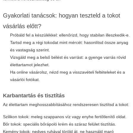
Gyakorlati tanácsok: hogyan teszteld a tokot
vásárlás előtt?
Próbáld fel a készülékkel: ellenőrizd, hogy stabilan illeszkedik-e.
Tartsd meg a régi tokodat mint mércét: hasonlítsd össze anyag
és vastagság szerint.
Vizsgáld meg a belső bélést és varrást: a gyenge varrás rövid
élettartamot jelezhet.
Ha online vásárolsz, nézd meg a visszavételi feltételeket és a
vásárlói fotókat.
Karbantartás és tisztítás
Az élettartam meghosszabbításához rendszeresen tisztítsd a tokot:
Szilikon tokok: meleg szappanos víz vagy enyhe fertőtlenítő oldat.
Bőr tokok: speciális bőrápoló krém és száraz felület tisztítás.
Kemény tokok: nedves ruhával töröld át, ne használd maró