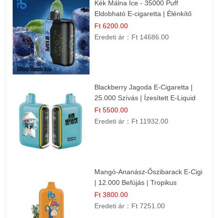
Kék Málna Ice - 35000 Puff
Eldobható E-cigaretta | Élénkítő
Gyümölcsös Frissesség!
Ft 6200.00
Eredeti ár：
Ft 14686.00
Blackberry Jagoda E-Cigaretta |
25.000 Szívás | Ízesített E-Liquid
Ft 5500.00
Eredeti ár：
Ft 11932.00
Mangó-Ananász-Őszibarack E-Cigi
| 12.000 Befújás | Tropikus
Gyümölcs Íz
Ft 3800.00
Eredeti ár：
Ft 7251.00