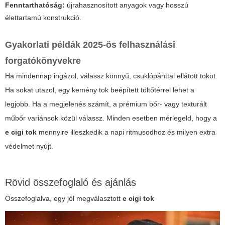
Fenntarthatóság:
újrahasznosított anyagok vagy hosszú
élettartamú konstrukció.
Gyakorlati példák 2025-ös felhasználási
forgatókönyvekre
Ha mindennap ingázol, válassz könnyű, csuklópánttal ellátott tokot.
Ha sokat utazol, egy kemény tok beépített töltőtérrel lehet a
legjobb. Ha a megjelenés számít, a prémium bőr- vagy texturált
műbőr variánsok közül válassz. Minden esetben mérlegeld, hogy a
e cigi tok
mennyire illeszkedik a napi ritmusodhoz és milyen extra
védelmet nyújt.
Rövid összefoglaló és ajánlás
Összefoglalva, egy jól megválasztott
e cigi tok