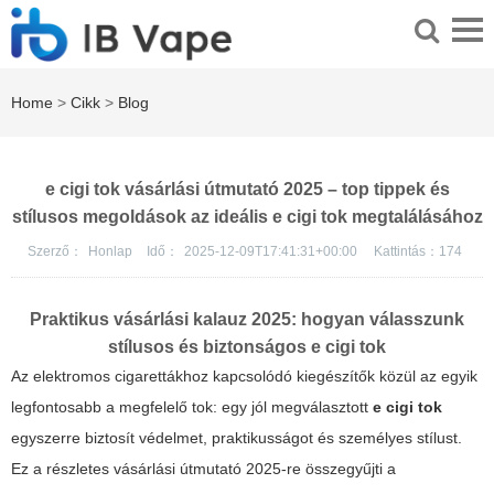
Home
>
Cikk
>
Blog
e cigi tok vásárlási útmutató 2025 – top tippek és
stílusos megoldások az ideális e cigi tok megtalálásához
Szerző：
Honlap
Idő：
2025-12-09T17:41:31+00:00
Kattintás：
174
Praktikus vásárlási kalauz 2025: hogyan válasszunk
stílusos és biztonságos
e cigi tok
Az elektromos cigarettákhoz kapcsolódó kiegészítők közül az egyik
legfontosabb a megfelelő tok: egy jól megválasztott
e cigi tok
egyszerre biztosít védelmet, praktikusságot és személyes stílust.
Ez a részletes vásárlási útmutató 2025-re összegyűjti a