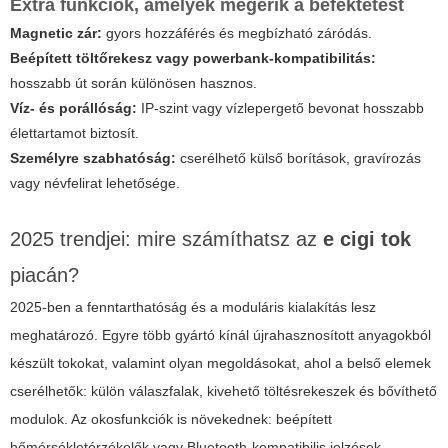
Extra funkciók, amelyek megérik a befektetést
Magnetic zár:
gyors hozzáférés és megbízható záródás.
Beépített töltőrekesz vagy powerbank-kompatibilitás:
hosszabb út során különösen hasznos.
Víz- és porállóság:
IP-szint vagy vízlepergető bevonat hosszabb
élettartamot biztosít.
Személyre szabhatóság:
cserélhető külső borítások, gravírozás
vagy névfelirat lehetősége.
2025 trendjei: mire számíthatsz az
e cigi tok
piacán?
2025-ben a fenntarthatóság és a moduláris kialakítás lesz
meghatározó. Egyre több gyártó kínál újrahasznosított anyagokból
készült tokokat, valamint olyan megoldásokat, ahol a belső elemek
cserélhetők: külön válaszfalak, kivehető töltésrekeszek és bővíthető
modulok. Az okosfunkciók is növekednek: beépített
hőmérsékletérzékelők vagy Bluetooth-kompatibilis jelzések,