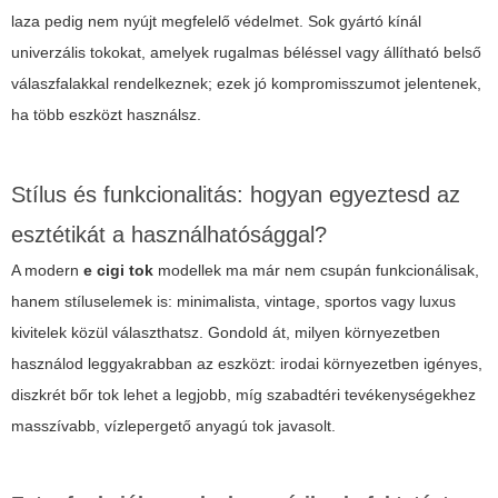
laza pedig nem nyújt megfelelő védelmet. Sok gyártó kínál
univerzális tokokat, amelyek rugalmas béléssel vagy állítható belső
válaszfalakkal rendelkeznek; ezek jó kompromisszumot jelentenek,
ha több eszközt használsz.
Stílus és funkcionalitás: hogyan egyeztesd az
esztétikát a használhatósággal?
A modern
e cigi tok
modellek ma már nem csupán funkcionálisak,
hanem stíluselemek is: minimalista, vintage, sportos vagy luxus
kivitelek közül választhatsz. Gondold át, milyen környezetben
használod leggyakrabban az eszközt: irodai környezetben igényes,
diszkrét bőr tok lehet a legjobb, míg szabadtéri tevékenységekhez
masszívabb, vízlepergető anyagú tok javasolt.