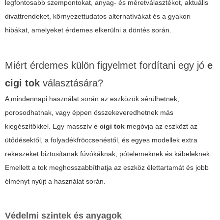
legfontosabb szempontokat, anyag- és méretválasztékot, aktuális
divattrendeket, környezettudatos alternatívákat és a gyakori
hibákat, amelyeket érdemes elkerülni a döntés során.
Miért érdemes külön figyelmet fordítani egy jó
e
cigi tok
választására?
A mindennapi használat során az eszközök sérülhetnek,
porosodhatnak, vagy éppen összekeveredhetnek más
kiegészítőkkel. Egy masszív
e cigi tok
megóvja az eszközt az
ütődésektől, a folyadékfröccsenéstől, és egyes modellek extra
rekeszeket biztosítanak fúvókáknak, pótelemeknek és kábeleknek.
Emellett a tok meghosszabbíthatja az eszköz élettartamát és jobb
élményt nyújt a használat során.
Védelmi szintek és anyagok