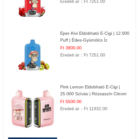
Eredeti ár：
Ft 7251.00
Eper-Kivi Eldobható E-Cigi | 12.000
Puff | Édes-Gyümölcs Íz
Ft 3800.00
Eredeti ár：
Ft 7251.00
Pink Lemon Eldobható E-Cigi |
25.000 Szívás | Rózsaszín Citrom
Íz
Ft 5500.00
Eredeti ár：
Ft 11932.00