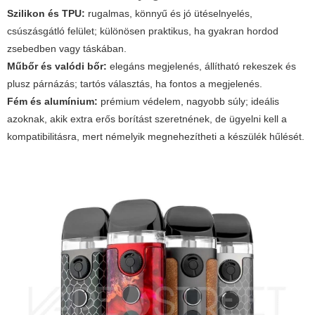
Szilikon és TPU:
rugalmas, könnyű és jó ütéselnyelés,
csúszásgátló felület; különösen praktikus, ha gyakran hordod
zsebedben vagy táskában.
Műbőr és valódi bőr:
elegáns megjelenés, állítható rekeszek és
plusz párnázás; tartós választás, ha fontos a megjelenés.
Fém és alumínium:
prémium védelem, nagyobb súly; ideális
azoknak, akik extra erős borítást szeretnének, de ügyelni kell a
kompatibilitásra, mert némelyik megnehezítheti a készülék hűlését.