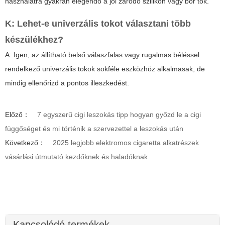
használatra gyakran elegendő a jól záródó szilikon vagy bőr tok.
K: Lehet-e univerzális tokot választani több
készülékhez?
A: Igen, az állítható belső válaszfalas vagy rugalmas béléssel
rendelkező univerzális tokok sokféle eszközhöz alkalmasak, de
mindig ellenőrizd a pontos illeszkedést.
Előző：
7 egyszerű cigi leszokás tipp hogyan győzd le a cigi
függőséget és mi történik a szervezettel a leszokás után
Következő：
2025 legjobb elektromos cigaretta alkatrészek
vásárlási útmutató kezdőknek és haladóknak
Kapcsolódó termékek