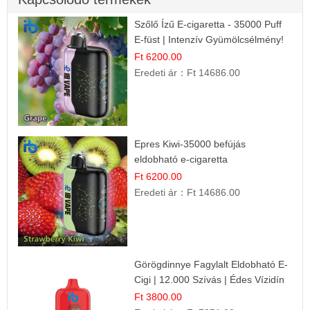
Szőlő Ízű E-cigaretta - 35000 Puff
E-füst | Intenzív Gyümölcsélmény!
Ft 6200.00
Eredeti ár：
Ft 14686.00
Epres Kiwi-35000 befújás
eldobható e-cigaretta
Ft 6200.00
Eredeti ár：
Ft 14686.00
Görögdinnye Fagylalt Eldobható E-
Cigi | 12.000 Szívás | Édes Vízidín
Íz
Ft 3800.00