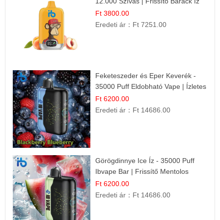
12.000 Szívás | Frissítő Barack Íz
Ft 3800.00
Eredeti ár：
Ft 7251.00
Feketeszeder és Eper Keverék -
35000 Puff Eldobható Vape | Ízletes
Gyümölcsökombináció!
Ft 6200.00
Eredeti ár：
Ft 14686.00
Görögdinnye Ice Íz - 35000 Puff
Ibvape Bar | Frissítő Mentolos
Élmény!
Ft 6200.00
Eredeti ár：
Ft 14686.00