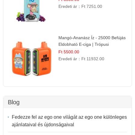
Eredeti ár：
Ft 7251.00
Mangó-Ananász Íz - 25000 Befújás
Eldobható E-ciga | Trópusi
Gyümölcs Élmény!
Ft 5500.00
Eredeti ár：
Ft 11932.00
Blog
Fedezze fel az ego one világát az ego one különleges
ajánlataival és újdonságaival