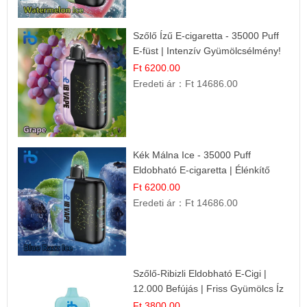
Szőlő Ízű E-cigaretta - 35000 Puff
E-füst | Intenzív Gyümölcsélmény!
Ft 6200.00
Eredeti ár：
Ft 14686.00
Kék Málna Ice - 35000 Puff
Eldobható E-cigaretta | Élénkítő
Gyümölcsös Frissesség!
Ft 6200.00
Eredeti ár：
Ft 14686.00
Szőlő-Ribizli Eldobható E-Cigi |
12.000 Befújás | Friss Gyümölcs Íz
Ft 3800.00