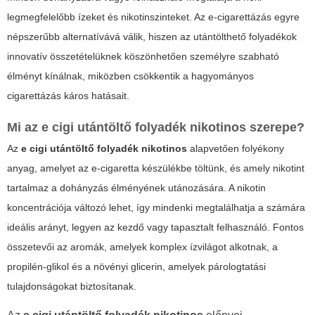
legmegfelelőbb ízeket és nikotinszinteket. Az e-cigarettázás egyre
népszerűbb alternatívává válik, hiszen az utántölthető folyadékok
innovatív összetételüknek köszönhetően személyre szabható
élményt kínálnak, miközben csökkentik a hagyományos
cigarettázás káros hatásait.
Mi az
e cigi utántöltő folyadék nikotinos
szerepe?
Az
e cigi utántöltő folyadék nikotinos
alapvetően folyékony
anyag, amelyet az e-cigaretta készülékbe töltünk, és amely nikotint
tartalmaz a dohányzás élményének utánozására. A nikotin
koncentrációja változó lehet, így mindenki megtalálhatja a számára
ideális arányt, legyen az kezdő vagy tapasztalt felhasználó. Fontos
összetevői az aromák, amelyek komplex ízvilágot alkotnak, a
propilén-glikol és a növényi glicerin, amelyek párologtatási
tulajdonságokat biztosítanak.