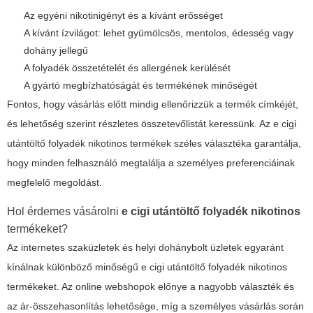
Az egyéni nikotinigényt és a kívánt erősséget
A kívánt ízvilágot: lehet gyümölcsös, mentolos, édesség vagy
dohány jellegű
A folyadék összetételét és allergének kerülését
A gyártó megbízhatóságát és termékének minőségét
Fontos, hogy vásárlás előtt mindig ellenőrizzük a termék címkéjét,
és lehetőség szerint részletes összetevőlistát keressünk. Az
e cigi
utántöltő folyadék nikotinos
termékek széles választéka garantálja,
hogy minden felhasználó megtalálja a személyes preferenciáinak
megfelelő megoldást.
Hol érdemes vásárolni
e cigi utántöltő folyadék nikotinos
termékeket?
Az internetes szaküzletek és helyi dohánybolt üzletek egyaránt
kínálnak különböző minőségű
e cigi utántöltő folyadék nikotinos
termékeket. Az online webshopok előnye a nagyobb választék és
az ár-összehasonlítás lehetősége, míg a személyes vásárlás során