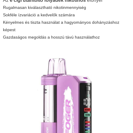
Az
e cigi utántöltő folyadék nikotinos
előnyei
Rugalmasan kiválasztható nikotinmennyiség
Sokféle ízvariáció a kedvelők számára
Kényelmes és tiszta használat a hagyományos dohányzáshoz
képest
Gazdaságos megoldás a hosszú távú használathoz