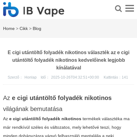
Home
>
Cikk
>
Blog
E cigi utántöltő folyadék nikotinos választék az e cigi
utántöltő folyadék nikotinos kedvelőinek legjobb
kínálatával
Szerző：
Honlap
Idő：
2025-10-26T04:32:51+00:00
Kattintás：
141
Az
e cigi utántöltő folyadék nikotinos
világának bemutatása
Az
e cigi utántöltő folyadék nikotinos
termékek választéka ma
már rendkívül széles és változatos, mely lehetővé teszi, hogy
minden dohányzásra vágyó felhasználó megtalálja a neki