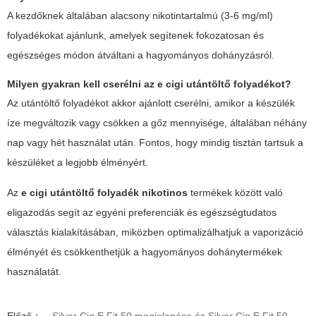
A kezdőknek általában alacsony nikotintartalmú (3-6 mg/ml)
folyadékokat ajánlunk, amelyek segítenek fokozatosan és
egészséges módon átváltani a hagyományos dohányzásról.
Milyen gyakran kell cserélni az e cigi utántöltő folyadékot?
Az utántöltő folyadékot akkor ajánlott cserélni, amikor a készülék
íze megváltozik vagy csökken a gőz mennyisége, általában néhány
nap vagy hét használat után. Fontos, hogy mindig tisztán tartsuk a
készüléket a legjobb élményért.
Az
e cigi utántöltő folyadék nikotinos
termékek között való
eligazodás segít az egyéni preferenciák és egészségtudatos
választás kialakításában, miközben optimalizálhatjuk a vaporizáció
élményét és csökkenthetjük a hagyományos dohánytermékek
használatát.
Előző：
Silver Cig E Fit 50 megjelenése és Silver Cig E Fit 50