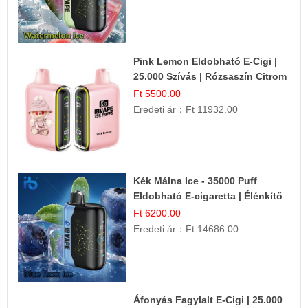
Pink Lemon Eldobható E-Cigi |
25.000 Szívás | Rózsaszín Citrom
Íz
Ft 5500.00
Eredeti ár：
Ft 11932.00
Kék Málna Ice - 35000 Puff
Eldobható E-cigaretta | Élénkítő
Gyümölcsös Frissesség!
Ft 6200.00
Eredeti ár：
Ft 14686.00
Áfonyás Fagylalt E-Cigi | 25.000