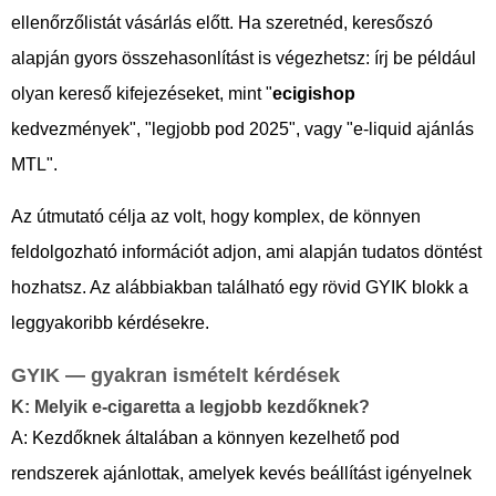
ellenőrzőlistát vásárlás előtt. Ha szeretnéd, keresőszó
alapján gyors összehasonlítást is végezhetsz: írj be például
olyan kereső kifejezéseket, mint "
ecigishop
kedvezmények", "legjobb pod 2025", vagy "e-liquid ajánlás
MTL".
Az útmutató célja az volt, hogy komplex, de könnyen
feldolgozható információt adjon, ami alapján tudatos döntést
hozhatsz. Az alábbiakban található egy rövid GYIK blokk a
leggyakoribb kérdésekre.
GYIK — gyakran ismételt kérdések
K: Melyik e-cigaretta a legjobb kezdőknek?
A: Kezdőknek általában a könnyen kezelhető pod
rendszerek ajánlottak, amelyek kevés beállítást igényelnek