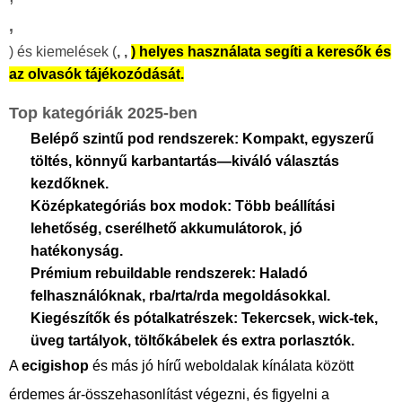
,
) és kiemelések (
,
,
) helyes használata segíti a keresők és
az olvasók tájékozódását.
Top kategóriák 2025-ben
Belépő szintű pod rendszerek:
Kompakt, egyszerű
töltés, könnyű karbantartás—kiváló választás
kezdőknek.
Középkategóriás box modok:
Több beállítási
lehetőség, cserélhető akkumulátorok, jó
hatékonyság.
Prémium rebuildable rendszerek:
Haladó
felhasználóknak, rba/rta/rda megoldásokkal.
Kiegészítők és pótalkatrészek:
Tekercsek, wick-tek,
üveg tartályok, töltőkábelek és extra porlasztók.
A
ecigishop
és más jó hírű weboldalak kínálata között
érdemes ár-összehasonlítást végezni, és figyelni a