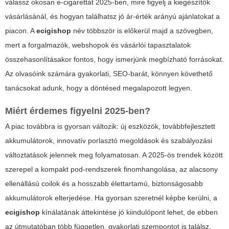
válassz okosan e-cigarettát 2025-ben, mire figyelj a kiegészítők
vásárlásánál, és hogyan találhatsz jó ár-érték arányú ajánlatokat a
piacon. A
ecigishop
név többször is előkerül majd a szövegben,
mert a forgalmazók, webshopok és vásárlói tapasztalatok
összehasonlításakor fontos, hogy ismerjünk megbízható forrásokat.
Az olvasóink számára gyakorlati, SEO-barát, könnyen követhető
tanácsokat adunk, hogy a döntésed megalapozott legyen.
Miért érdemes figyelni 2025-ben?
A piac továbbra is gyorsan változik: új eszközök, továbbfejlesztett
akkumulátorok, innovatív porlasztó megoldások és szabályozási
változtatások jelennek meg folyamatosan. A 2025-ös trendek között
szerepel a kompakt pod-rendszerek finomhangolása, az alacsony
ellenállású coilok és a hosszabb élettartamú, biztonságosabb
akkumulátorok elterjedése. Ha gyorsan szeretnél képbe kerülni, a
ecigishop
kínálatának áttekintése jó kiindulópont lehet, de ebben
az útmutatóban több független, gyakorlati szempontot is találsz.