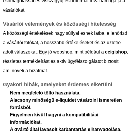
csomagolással és visszagyűjtési információval támogatja a
vásárlókat.
Vásárlói vélemények és közösségi hitelesség
A közösségi értékelések nagy súllyal esnek latba: ellenőrizd
a vásárlói fotókat, a hosszabb értékeléseket és az üzletre
adott válaszokat. Egy jó webshop, mint például a
ecigishop
,
részletes termékleírást és aktív ügyfélszolgálatot biztosít,
ami növeli a bizalmat.
Gyakori hibák, amelyeket érdemes elkerülni
Nem megfelelő töltő használata.
Alacsony minőségű e-liquidet vásárolni ismeretlen
forrásból.
Figyelmen kívül hagyni a kompatibilitási
információkat.
A gyártó által javasolt karbantartás elhanyagolása.