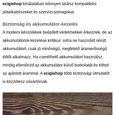
ecigishop
kínálatában könnyen találsz kompatibilis
pótalkatrészeket és szervizcsomagokat.
Biztonság és akkumulátor-kezelés
A modern készülékek beépített védelmekkel érkeznek, de az
akkumulátorok kezelése kritikus: soha ne használd sérült
akkumulátort, csak jó minőségű, megfelelő áramerősségű
töltőt alkalmazz. Ha cserélhető akkumulátort használsz,
mindig ellenőrizd az akkumulátor külső burkolatát és töltsd
az ajánlott árammal. A
ecigishop
több biztonsági útmutatót
is közzétesz vásárlóinak.