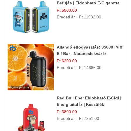
Befújás | Eldobható E-Cigaretta
Ft 5500.00
Eredeti ár：
Ft 11932.00
Állandó elfogyasztás: 35000 Puff
Elf Bar - Narancslekvár íz
Ft 6200.00
Eredeti ár：
Ft 14686.00
Red Bull Eper Eldobható E-Cigi |
Energiaital Íz | Készülék
Használat
Ft 3800.00
Eredeti ár：
Ft 7251.00