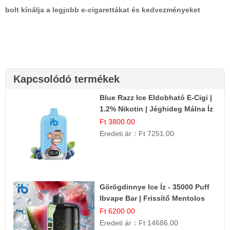
bolt kínálja a legjobb e-cigarettákat és kedvezményeket
Kapcsolódó termékek
Blue Razz Ice Eldobható E-Cigi |
1.2% Nikotin | Jéghideg Málna Íz
Ft 3800.00
Eredeti ár：
Ft 7251.00
Görögdinnye Ice Íz - 35000 Puff
Ibvape Bar | Frissítő Mentolos
Élmény!
Ft 6200.00
Eredeti ár：
Ft 14686.00