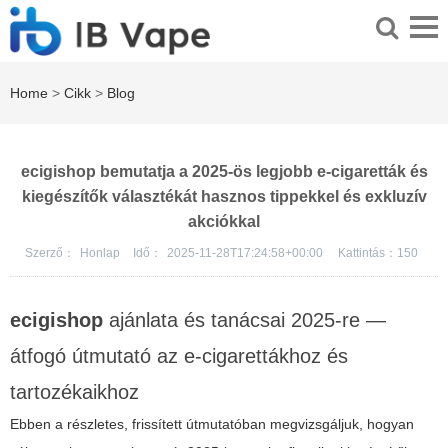
Home
>
Cikk
>
Blog
ecigishop bemutatja a 2025-ös legjobb e-cigaretták és
kiegészítők választékát hasznos tippekkel és exkluzív
akciókkal
Szerző：
Honlap
Idő：
2025-11-28T17:24:58+00:00
Kattintás：
150
ecigishop
ajánlata és tanácsai 2025-re —
átfogó útmutató az e-cigarettákhoz és
tartozékaikhoz
Ebben a részletes, frissített útmutatóban megvizsgáljuk, hogyan