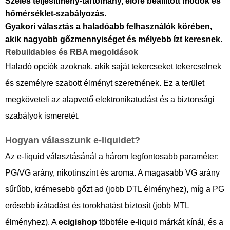
Széles teljesítmény-tartomány, előre beállított módok és
hőmérséklet-szabályozás.
Gyakori választás a haladóabb felhasználók körében,
akik nagyobb gőzmennyiséget és mélyebb ízt keresnek.
Rebuildables és RBA megoldások
Haladó opciók azoknak, akik saját tekercseket tekercselnek
és személyre szabott élményt szeretnének. Ez a terület
megköveteli az alapvető elektronikatudást és a biztonsági
szabályok ismeretét.
Hogyan válasszunk e-liquidet?
Az e-liquid választásánál a három legfontosabb paraméter:
PG/VG arány, nikotinszint és aroma. A magasabb VG arány
sűrűbb, krémesebb gőzt ad (jobb DTL élményhez), míg a PG
erősebb ízátadást és torokhatást biztosít (jobb MTL
élményhez). A
ecigishop
többféle e-liquid márkát kínál, és a