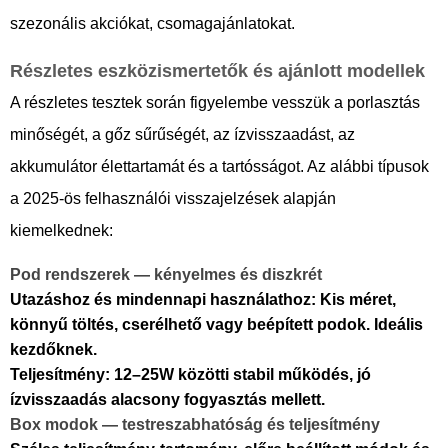
szezonális akciókat, csomagajánlatokat.
Részletes eszközismertetők és ajánlott modellek
A részletes tesztek során figyelembe vesszük a porlasztás
minőségét, a gőz sűrűségét, az ízvisszaadást, az
akkumulátor élettartamát és a tartósságot. Az alábbi típusok
a 2025-ös felhasználói visszajelzések alapján
kiemelkednek:
Pod rendszerek — kényelmes és diszkrét
Utazáshoz és mindennapi használathoz:
Kis méret,
könnyű töltés, cserélhető vagy beépített podok. Ideális
kezdőknek.
Teljesítmény:
12–25W közötti stabil működés, jó
ízvisszaadás alacsony fogyasztás mellett.
Box modok — testreszabhatóság és teljesítmény