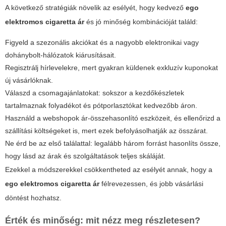
A következő stratégiák növelik az esélyét, hogy kedvező
ego
elektromos cigaretta ár
és jó minőség kombinációját találd:
Figyeld a szezonális akciókat és a nagyobb elektronikai vagy
dohánybolt-hálózatok kiárusításait.
Regisztrálj hírlevelekre, mert gyakran küldenek exkluzív kuponokat
új vásárlóknak.
Válaszd a csomagajánlatokat: sokszor a kezdőkészletek
tartalmaznak folyadékot és pótporlasztókat kedvezőbb áron.
Használd a webshopok ár-összehasonlító eszközeit, és ellenőrizd a
szállítási költségeket is, mert ezek befolyásolhatják az összárat.
Ne érd be az első találattal: legalább három forrást hasonlíts össze,
hogy lásd az árak és szolgáltatások teljes skáláját.
Ezekkel a módszerekkel csökkentheted az esélyét annak, hogy a
ego elektromos cigaretta ár
félrevezessen, és jobb vásárlási
döntést hozhatsz.
Érték és minőség: mit nézz meg részletesen?