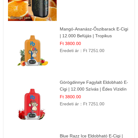
Mangó-Ananász-Őszibarack E-Cigi
| 12.000 Befújás | Tropikus
Gyümölcs Íz
Ft 3800.00
Eredeti ár：
Ft 7251.00
Görögdinnye Fagylalt Eldobható E-
Cigi | 12.000 Szívás | Édes Vízidín
Íz
Ft 3800.00
Eredeti ár：
Ft 7251.00
Blue Razz Ice Eldobható E-Cigi |