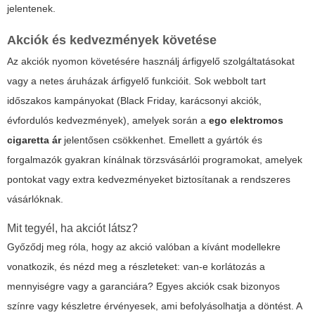
jelentenek.
Akciók és kedvezmények követése
Az akciók nyomon követésére használj árfigyelő szolgáltatásokat
vagy a netes áruházak árfigyelő funkcióit. Sok webbolt tart
időszakos kampányokat (Black Friday, karácsonyi akciók,
évfordulós kedvezmények), amelyek során a
ego elektromos
cigaretta ár
jelentősen csökkenhet. Emellett a gyártók és
forgalmazók gyakran kínálnak törzsvásárlói programokat, amelyek
pontokat vagy extra kedvezményeket biztosítanak a rendszeres
vásárlóknak.
Mit tegyél, ha akciót látsz?
Győződj meg róla, hogy az akció valóban a kívánt modellekre
vonatkozik, és nézd meg a részleteket: van-e korlátozás a
mennyiségre vagy a garanciára? Egyes akciók csak bizonyos
színre vagy készletre érvényesek, ami befolyásolhatja a döntést. A