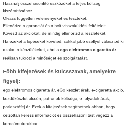
Használj összehasonlító eszközöket a
teljes
költség
kiszámításához.
Olvass független véleményeket és teszteket.
Ellenőrizd a garanciát és a bolt visszaküldési feltételeit.
Kövesd az akciókat, de mindig ellenőrizd a részleteket.
Ha ezeket a lépéseket követed, sokkal jobb eséllyel választod ki
azokat a készülékeket, ahol a
ego elektromos cigaretta ár
reálisan tükrözi a minőséget és szolgáltatást.
Főbb kifejezések és kulcsszavak, amelyekre
figyelj:
ego elektromos cigaretta ár, eGo készlet árak, e-cigaretta akció,
kezdőkészlet olcsón, patronok költsége, e-folyadék árak,
porlasztófej ár. Ezek a kifejezések segíthetnek abban, hogy
célzottan keress információt és összehasonlítást végezz a
keresőmotorokban.