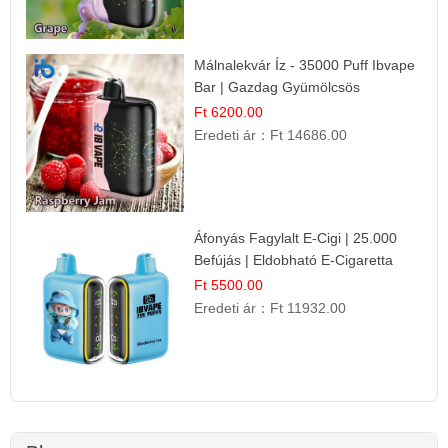
Málnalekvár Íz - 35000 Puff Ibvape
Bar | Gazdag Gyümölcsös
Ízélmény!
Ft 6200.00
Eredeti ár：
Ft 14686.00
Áfonyás Fagylalt E-Cigi | 25.000
Befújás | Eldobható E-Cigaretta
Ft 5500.00
Eredeti ár：
Ft 11932.00