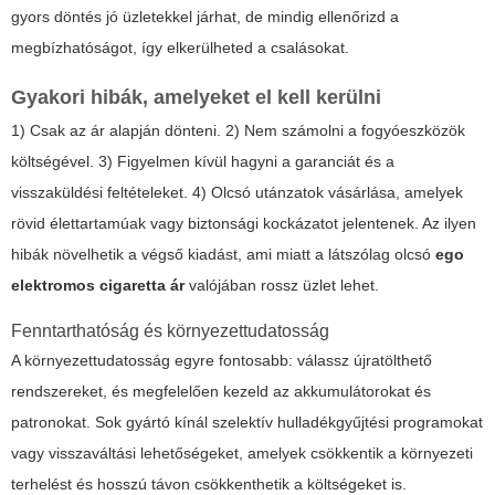
gyors döntés jó üzletekkel járhat, de mindig ellenőrizd a
megbízhatóságot, így elkerülheted a csalásokat.
Gyakori hibák, amelyeket el kell kerülni
1) Csak az ár alapján dönteni. 2) Nem számolni a fogyóeszközök
költségével. 3) Figyelmen kívül hagyni a garanciát és a
visszaküldési feltételeket. 4) Olcsó utánzatok vásárlása, amelyek
rövid élettartamúak vagy biztonsági kockázatot jelentenek. Az ilyen
hibák növelhetik a végső kiadást, ami miatt a látszólag olcsó
ego
elektromos cigaretta ár
valójában rossz üzlet lehet.
Fenntarthatóság és környezettudatosság
A környezettudatosság egyre fontosabb: válassz újratölthető
rendszereket, és megfelelően kezeld az akkumulátorokat és
patronokat. Sok gyártó kínál szelektív hulladékgyűjtési programokat
vagy visszaváltási lehetőségeket, amelyek csökkentik a környezeti
terhelést és hosszú távon csökkenthetik a költségeket is.