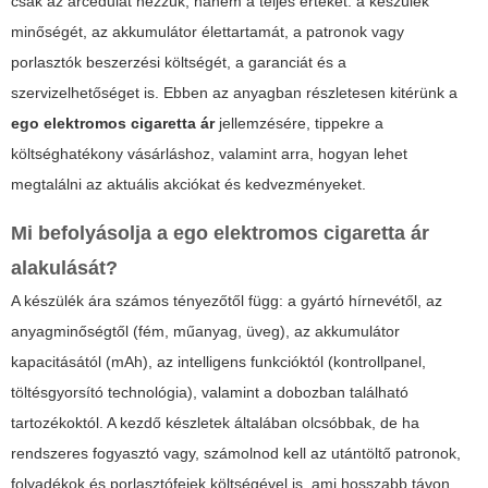
csak az árcédulát nézzük, hanem a teljes értéket: a készülék
minőségét, az akkumulátor élettartamát, a patronok vagy
porlasztók beszerzési költségét, a garanciát és a
szervizelhetőséget is. Ebben az anyagban részletesen kitérünk a
ego elektromos cigaretta ár
jellemzésére, tippekre a
költséghatékony vásárláshoz, valamint arra, hogyan lehet
megtalálni az aktuális akciókat és kedvezményeket.
Mi befolyásolja a
ego elektromos cigaretta ár
alakulását?
A készülék ára számos tényezőtől függ: a gyártó hírnevétől, az
anyagminőségtől (fém, műanyag, üveg), az akkumulátor
kapacitásától (mAh), az intelligens funkcióktól (kontrollpanel,
töltésgyorsító technológia), valamint a dobozban található
tartozékoktól. A kezdő készletek általában olcsóbbak, de ha
rendszeres fogyasztó vagy, számolnod kell az utántöltő patronok,
folyadékok és porlasztófejek költségével is, ami hosszabb távon