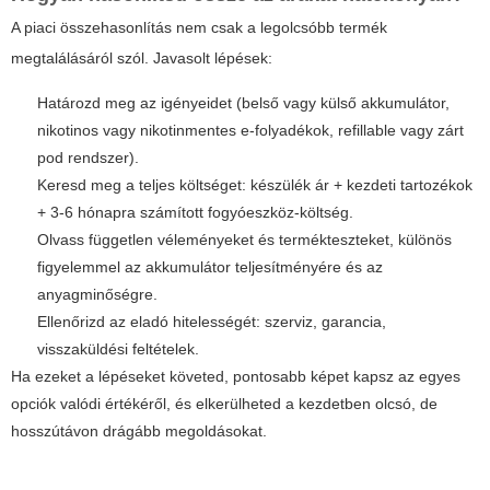
A piaci összehasonlítás nem csak a legolcsóbb termék
megtalálásáról szól. Javasolt lépések:
Határozd meg az igényeidet (belső vagy külső akkumulátor,
nikotinos vagy nikotinmentes e-folyadékok, refillable vagy zárt
pod rendszer).
Keresd meg a teljes költséget: készülék ár + kezdeti tartozékok
+ 3-6 hónapra számított fogyóeszköz-költség.
Olvass független véleményeket és termékteszteket, különös
figyelemmel az akkumulátor teljesítményére és az
anyagminőségre.
Ellenőrizd az eladó hitelességét: szerviz, garancia,
visszaküldési feltételek.
Ha ezeket a lépéseket követed, pontosabb képet kapsz az egyes
opciók valódi értékéről, és elkerülheted a kezdetben olcsó, de
hosszútávon drágább megoldásokat.