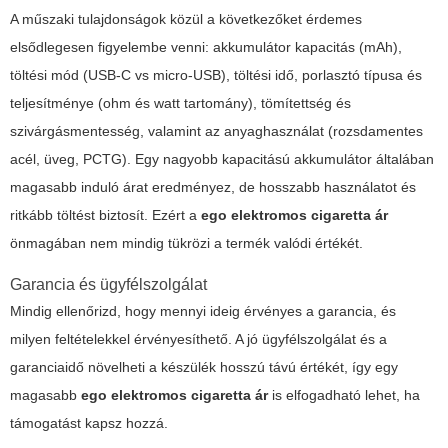
A műszaki tulajdonságok közül a következőket érdemes
elsődlegesen figyelembe venni: akkumulátor kapacitás (mAh),
töltési mód (USB-C vs micro-USB), töltési idő, porlasztó típusa és
teljesítménye (ohm és watt tartomány), tömítettség és
szivárgásmentesség, valamint az anyaghasználat (rozsdamentes
acél, üveg, PCTG). Egy nagyobb kapacitású akkumulátor általában
magasabb induló árat eredményez, de hosszabb használatot és
ritkább töltést biztosít. Ezért a
ego elektromos cigaretta ár
önmagában nem mindig tükrözi a termék valódi értékét.
Garancia és ügyfélszolgálat
Mindig ellenőrizd, hogy mennyi ideig érvényes a garancia, és
milyen feltételekkel érvényesíthető. A jó ügyfélszolgálat és a
garanciaidő növelheti a készülék hosszú távú értékét, így egy
magasabb
ego elektromos cigaretta ár
is elfogadható lehet, ha
támogatást kapsz hozzá.