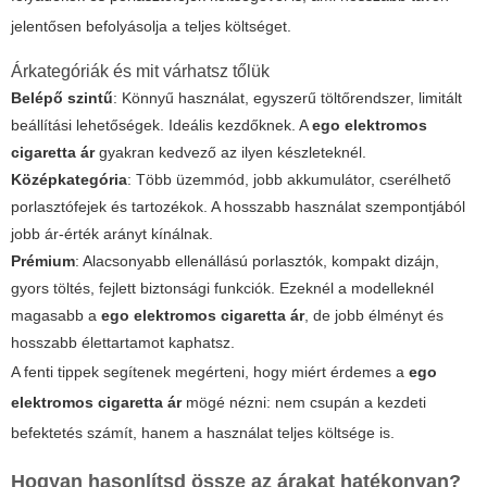
jelentősen befolyásolja a teljes költséget.
Árkategóriák és mit várhatsz tőlük
Belépő szintű
: Könnyű használat, egyszerű töltőrendszer, limitált
beállítási lehetőségek. Ideális kezdőknek. A
ego elektromos
cigaretta ár
gyakran kedvező az ilyen készleteknél.
Középkategória
: Több üzemmód, jobb akkumulátor, cserélhető
porlasztófejek és tartozékok. A hosszabb használat szempontjából
jobb ár-érték arányt kínálnak.
Prémium
: Alacsonyabb ellenállású porlasztók, kompakt dizájn,
gyors töltés, fejlett biztonsági funkciók. Ezeknél a modelleknél
magasabb a
ego elektromos cigaretta ár
, de jobb élményt és
hosszabb élettartamot kaphatsz.
A fenti tippek segítenek megérteni, hogy miért érdemes a
ego
elektromos cigaretta ár
mögé nézni: nem csupán a kezdeti
befektetés számít, hanem a használat teljes költsége is.
Hogyan hasonlítsd össze az árakat hatékonyan?