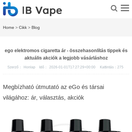
Home
>
Cikk
>
Blog
ego elektromos cigaretta ár - összehasonlítás tippek és
aktuális akciók a legjobb vásárláshoz
Szerző：
Honlap
Idő：
2026-01-01T17:27:29+00:00
Kattintás：
275
Megbízható útmutató az eGo és társai
világához: ár, választás, akciók