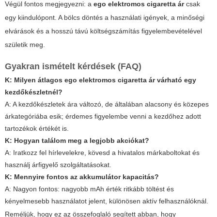
Végül fontos megjegyezni: a
ego elektromos cigaretta ár
csak
egy kiindulópont. A bölcs döntés a használati igények, a minőségi
elvárások és a hosszú távú költségszámítás figyelembevételével
születik meg.
Gyakran ismételt kérdések (FAQ)
K: Milyen átlagos
ego elektromos cigaretta ár
várható egy
kezdőkészletnél?
A: A kezdőkészletek ára változó, de általában alacsony és közepes
árkategóriába esik; érdemes figyelembe venni a kezdőhez adott
tartozékok értékét is.
K: Hogyan találom meg a legjobb akciókat?
A: Iratkozz fel hírlevelekre, kövesd a hivatalos márkaboltokat és
használj árfigyelő szolgáltatásokat.
K: Mennyire fontos az akkumulátor kapacitás?
A: Nagyon fontos: nagyobb mAh érték ritkább töltést és
kényelmesebb használatot jelent, különösen aktív felhasználóknál.
Reméljük, hogy ez az összefoglaló segített abban, hogy