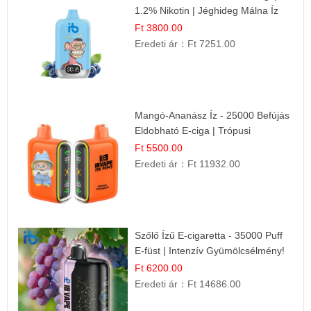
1.2% Nikotin | Jéghideg Málna Íz
Ft 3800.00
Eredeti ár：
Ft 7251.00
Mangó-Ananász Íz - 25000 Befújás
Eldobható E-ciga | Trópusi
Gyümölcs Élmény!
Ft 5500.00
Eredeti ár：
Ft 11932.00
Szőlő Ízű E-cigaretta - 35000 Puff
E-füst | Intenzív Gyümölcsélmény!
Ft 6200.00
Eredeti ár：
Ft 14686.00