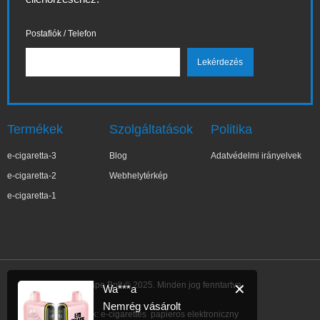
Postafiók / Telefon
Termékek
Szolgáltatások
Politika
e-cigaretta-3
Blog
Adatvédelmi irányelvek
e-cigaretta-2
Webhelytérkép
e-cigaretta-1
IBVape Bolt © 2025. Minden jog fenntartva.
✕
Wa***a
Nemrég vásárolt
Link:
e-cigarettes
papieros elektroniczny