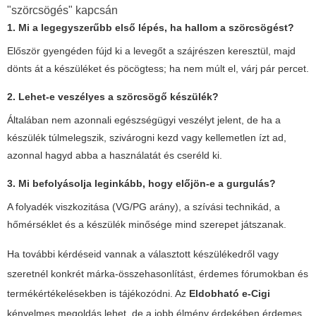
"szörcsögés" kapcsán
1. Mi a legegyszerűbb első lépés, ha hallom a szörcsögést?
Először gyengéden fújd ki a levegőt a szájrészen keresztül, majd
dönts át a készüléket és pöcögtess; ha nem múlt el, várj pár percet.
2. Lehet-e veszélyes a szörcsögő készülék?
Általában nem azonnali egészségügyi veszélyt jelent, de ha a
készülék túlmelegszik, szivárogni kezd vagy kellemetlen ízt ad,
azonnal hagyd abba a használatát és cseréld ki.
3. Mi befolyásolja leginkább, hogy előjön-e a gurgulás?
A folyadék viszkozitása (VG/PG arány), a szívási technikád, a
hőmérséklet és a készülék minősége mind szerepet játszanak.
Ha további kérdéseid vannak a választott készülékedről vagy
szeretnél konkrét márka-összehasonlítást, érdemes fórumokban és
termékértékelésekben is tájékozódni. Az
Eldobható e-Cigi
kényelmes megoldás lehet, de a jobb élmény érdekében érdemes