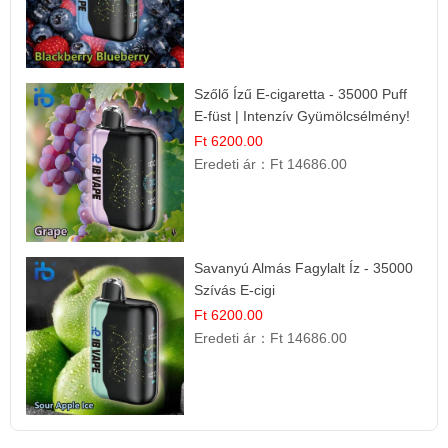
Szőlő Ízű E-cigaretta - 35000 Puff
E-füst | Intenzív Gyümölcsélmény!
Ft 6200.00
Eredeti ár：
Ft 14686.00
Savanyú Almás Fagylalt Íz - 35000
Szívás E-cigi
Ft 6200.00
Eredeti ár：
Ft 14686.00