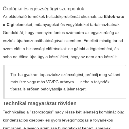
Ökológiai és egészségügyi szempontok
Az eldobható termékek hulladékproblémát okoznak: az
Eldobható
e-Cigi
elemeket, műanyagokat és vegyületeket tartalmazhatnak.
Gondold át, hogy mennyire fontos számodra az egyszerűség az
eszköz újrahasznosíthatóságával szemben. Emellett mindig tartsd
szem előtt a biztonsági előírásokat: ne gátold a légtelenítést, és
soha ne töltsd újra úgy a készüléket, hogy az nem arra készült.
Tip: ha gyakran tapasztalsz szörcsögést, próbálj meg váltani
más ízre vagy más VG/PG arányra — néha a folyadék
típusa is erősen befolyásolja a jelenséget.
Technikai magyarázat röviden
Technikailag a "szörcsögés" nagy része két jelenség kombinációja:
kondenzációs cseppek és gyors levegőmozgás a folyadékos
kamrában. A levegő áramlása buborékokat képez, amelyek