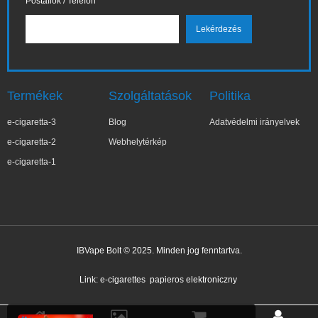
Postafiók / Telefon
Termékek
Szolgáltatások
Politika
e-cigaretta-3
Blog
Adatvédelmi irányelvek
e-cigaretta-2
Webhelytérkép
e-cigaretta-1
IBVape Bolt © 2025. Minden jog fenntartva.
✕
Kata***yna
Nemrég vásárolt
Link:
e-cigarettes
papieros elektroniczny