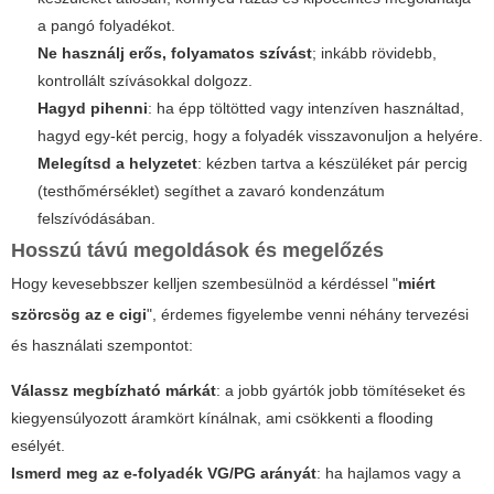
a pangó folyadékot.
Ne használj erős, folyamatos szívást
; inkább rövidebb,
kontrollált szívásokkal dolgozz.
Hagyd pihenni
: ha épp töltötted vagy intenzíven használtad,
hagyd egy-két percig, hogy a folyadék visszavonuljon a helyére.
Melegítsd a helyzetet
: kézben tartva a készüléket pár percig
(testhőmérséklet) segíthet a zavaró kondenzátum
felszívódásában.
Hosszú távú megoldások és megelőzés
Hogy kevesebbszer kelljen szembesülnöd a kérdéssel "
miért
szörcsög az e cigi
", érdemes figyelembe venni néhány tervezési
és használati szempontot:
Válassz megbízható márkát
: a jobb gyártók jobb tömítéseket és
kiegyensúlyozott áramkört kínálnak, ami csökkenti a flooding
esélyét.
Ismerd meg az e-folyadék VG/PG arányát
: ha hajlamos vagy a