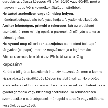
gurgulásra, válassz közepes VG-t (pl. 50/50 vagy 60/40), mert a
nagyon magas VG-s keverékek általában sűrűbbek.
Ne tartsd zsebedben vagy túl hideg helyen
:
hőmérsékletingadozás befolyásolhatja a folyadék viselkedését.
Amikor lehetséges, primeld a tekercset
: bár az eldobható
eszközöknél nem mindig opció, a patronoknál előnyös a tekercs
előmelegítése.
Ne nyomd meg túl erősen a szájrészt
és ne tömd bele apró
tárgyakat (pl. papír), mert ez megváltoztatja a légáramlást.
Mit érdemes kerülni az
Eldobható e-Cigi
kapcsán?
Kerüld a félig üres készülékek intenzív használatát, mert a kamra
kiszáradása és újratöltődés közben instabillá válhat. Ne próbáld
szétszedni az eldobható eszközt – a belső részek sérülhetnek, és a
gyártói garancia vagy biztonság csorbulhat. Ha rendszeresen
szembesülsz a szörcsögéssel, mérlegeld a tartalék vagy töltőbarát
készülék beszerzését.