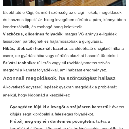
Eldobható e-Cigi, és miért szörcsög az e cigi – okok, megoldások
és hasznos tippek" />: hideg levegőben sűrűbb a pára, könnyebben
kondenzálódik, és csobogó hang keletkezik.
Viszkózus, glicerines folyadék
: magas VG arányú e-liquidek
lassabban párolognak és hajlamosabbak a gurgulásra.
Hibás, többször használt kazetta
: az eldobható e-cigiknél ritka a
csere, de gyártási hiba vagy sérülés okozhat hasonló tüneteket.
Szívási technika
: túl erős vagy túl rövid/folyamatos szívás
megtömi a kamrát folyadékkal, ami habzást eredményez.
Azonnali megoldások, ha szörcsögést hallasz
A következő egyszerű lépések gyakran megoldják a problémát
anélkül, hogy kidobnád a készüléket:
Gyengéden fújd ki a levegőt a szájrészen keresztül
: óvatos
kifújás segít kipróbálni a felesleges folyadékot.
Próbálj meg enyhén dönteni és pöcögtetni
: tartva a
készüléket átlósan, könnyed rázás és kipöccintés megoldhatja