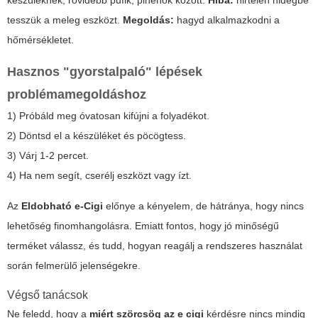
tesszük a meleg eszközt.
Megoldás:
hagyd alkalmazkodni a
hőmérsékletet.
Hasznos "gyorstalpaló" lépések
problémamegoldáshoz
1) Próbáld meg óvatosan kifújni a folyadékot.
2) Döntsd el a készüléket és pöcögtess.
3) Várj 1-2 percet.
4) Ha nem segít, cserélj eszközt vagy ízt.
Az
Eldobható e-Cigi
előnye a kényelem, de hátránya, hogy nincs
lehetőség finomhangolásra. Emiatt fontos, hogy jó minőségű
terméket válassz, és tudd, hogyan reagálj a rendszeres használat
során felmerülő jelenségekre.
Végső tanácsok
Ne feledd, hogy a
miért szörcsög az e cigi
kérdésre nincs mindig