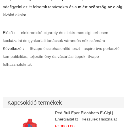
odafigyelni az itt felsorolt tanácsokra és a
miért szörcsög az e cigi
kiváltó okaira.
Előző：
elektronické cigarety és elektromos cigi terhesen
kockázatai és gyakorlati tanácsok várandós nők számára
Következő：
IBvape összehasonlító teszt - aspire bvc porlasztó
kompatibilitás, teljesítmény és vásárlási tippek IBvape
felhasználóknak
Kapcsolódó termékek
Red Bull Eper Eldobható E-Cigi |
Energiaital Íz | Készülék Használat
Ft 3800.00