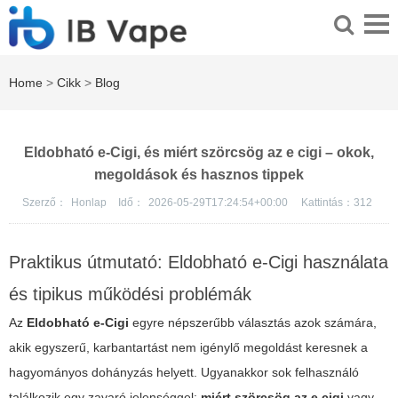
Home
>
Cikk
>
Blog
Eldobható e-Cigi, és miért szörcsög az e cigi – okok,
megoldások és hasznos tippek
Szerző：
Honlap
Idő：
2026-05-29T17:24:54+00:00
Kattintás：
312
Praktikus útmutató: Eldobható e-Cigi használata
és tipikus működési problémák
Az
Eldobható e-Cigi
egyre népszerűbb választás azok számára,
akik egyszerű, karbantartást nem igénylő megoldást keresnek a
hagyományos dohányzás helyett. Ugyanakkor sok felhasználó
találkozik egy zavaró jelenséggel:
miért szörcsög az e cigi
vagy