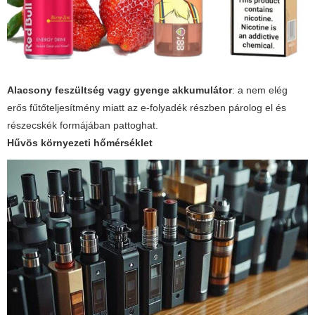
Alacsony feszültség vagy gyenge akkumulátor
: a nem elég
erős fűtőteljesítmény miatt az e-folyadék részben párolog el és
részecskék formájában pattoghat.
Hűvös környezeti hőmérséklet