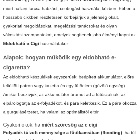
miért hallani furcsa habzást, csobogást használat közben. Ebben a
hosszabb cikkben részletesen körbejárjuk a jelenség okait,
gyakorlati megoldásokat, megelőzési tanácsokat és olyan
választási szempontokat, amelyek segítenek jobb élményt kapni az
Eldobható e-Cigi
használatakor.
Alapok: hogyan működik egy eldobható e-
cigaretta?
Az eldobható készülékek egyszerűek: beépített akkumulátor, előre
feltöltött patron vagy kazetta és egy fűtőelem (gőzölő egység).
Amikor beszívjuk, az akkumulátor áramot ad a fűtőszálnak, az
elpárologtatja az e-folyadékot, és pára keletkezik. Ez a pára okozza
a gurgulásérzetet, ha valami az optimálistól eltér.
Gyakori okok, ha
miért szörcsög az e cigi
Folyadék túlzott mennyisége a fűtőkamrában (flooding)
: ha túl