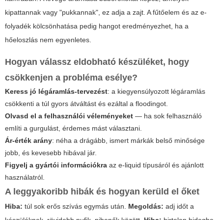
kipattannak vagy "pukkannak", ez adja a zajt. A fűtőelem és az e-
folyadék kölcsönhatása pedig hangot eredményezhet, ha a
hőeloszlás nem egyenletes.
Hogyan válassz eldobható készüléket, hogy
csökkenjen a probléma esélye?
Keress jó légáramlás-tervezést
: a kiegyensúlyozott légáramlás
csökkenti a túl gyors átváltást és ezáltal a floodingot.
Olvasd el a felhasználói véleményeket
— ha sok felhasználó
említi a gurgulást, érdemes mást választani.
Ár-érték arány
: néha a drágább, ismert márkák belső minősége
jobb, és kevesebb hibával jár.
Figyelj a gyártói információkra
az e-liquid típusáról és ajánlott
használatról.
A leggyakoribb hibák és hogyan kerüld el őket
Hiba:
túl sok erős szívás egymás után.
Megoldás:
adj időt a
készüléknek, rövidebb pufik, pihenők között.
Hiba:
hirtelen hidegbe