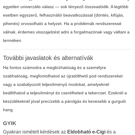
egyetlen univerzális válasz — sok tényező összeadódik. A legtöbb
esetben egyszerű, felhasználói beavatkozással (döntés, kifújás,
pihenés) orvosolható a helyzet. Ha a problémák rendszeressé
válnak, érdemes visszajelzést adni a forgalmazónak vagy váltani a
terméken.
További javaslatok és alternatívák
Ha fontos számodra a megbízhatóság és a személyre
szabhatóság, megfontolhatod az újratölthető pod rendszereket
vagy a szabályozott teljesítményű modokat, amelyeknél
beállíthatod a teljesítményt és cserélheted a tekercset. Ezeknél a
készülékeknél jóval precízebb a párolgás és kevesebb a gurguló
hang.
GYIK
Gyakran ismételt kérdések az
Eldobható e-Cigi
és a