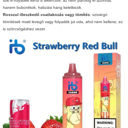
sok e-folyadék kerül a tekercsre, az nem párolog el azonnal,
hanem buborékok, habzási hang keletkezik.
Rosszul illeszkedő csatlakozás vagy tömítés
: szivárgó
tömítések miatt levegő vagy folyadék jut oda, ahol nem kellene, ez
is szörcsögéshez vezet.