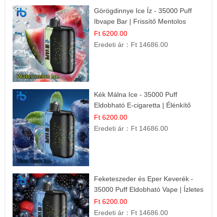
Görögdinnye Ice Íz - 35000 Puff
Ibvape Bar | Frissítő Mentolos
Élmény!
Ft 6200.00
Eredeti ár：
Ft 14686.00
Kék Málna Ice - 35000 Puff
Eldobható E-cigaretta | Élénkítő
Gyümölcsös Frissesség!
Ft 6200.00
Eredeti ár：
Ft 14686.00
Feketeszeder és Eper Keverék -
35000 Puff Eldobható Vape | Ízletes
Gyümölcsökombináció!
Ft 6200.00
Eredeti ár：
Ft 14686.00