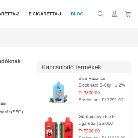
ARETTA-2
E CIGARETTA-1
BLOG
ladóknak
Kapcsolódó termékek
Blue Razz Ice
Eldobható E-Cigi | 1.2%
Nikotin | Jéghideg
Ft 3800.00
Málna Íz
Eredeti ár：
Ft 7251.00
lási
őbarát (SEO)
Görögdinnye Ice E-
cigaretta | 25.000
Befújás | Premium E-
Ft 5500.00
Liquid