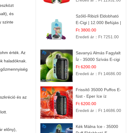
Eredeti ár：
Ft 11932.00
eszközt
alt), és
Szőlő-Ribizli Eldobható
y szinte
E-Cigi | 12.000 Befújás |
Friss Gyümölcs Íz
Ft 3800.00
Eredeti ár：
Ft 7251.00
/ohm érték. Az
Savanyú Almás Fagylalt
Íz - 35000 Szívás E-cigi
ok haladóknak.
Ft 6200.00
a gőzmennyiség
Eredeti ár：
Ft 14686.00
Frissítő 35000 Puffos E-
füst - Eper Ice íz
szkréció és az
Ft 6200.00
Eredeti ár：
Ft 14686.00
ott.
Kék Málna Ice - 35000
r előny),