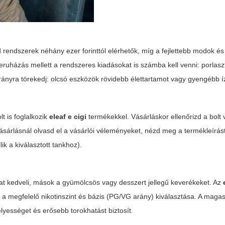
rendszerek néhány ezer forinttól elérhetők, míg a fejlettebb modok és
eruházás mellett a rendszeres kiadásokat is számba kell venni: porlaszt
arányra törekedj: olcsó eszközök rövidebb élettartamot vagy gyengébb í
t is foglalkozik
eleaf e cigi
termékekkel. Vásárláskor ellenőrizd a bolt v
e vásárlásnál olvasd el a vásárlói véleményeket, nézd meg a termékleírás
lik a kiválasztott tankhoz).
kat kedveli, mások a gyümölcsös vagy desszert jellegű keverékeket. Az
os a megfelelő nikotinszint és bázis (PG/VG arány) kiválasztása. A mag
yességet és erősebb torokhatást biztosít.