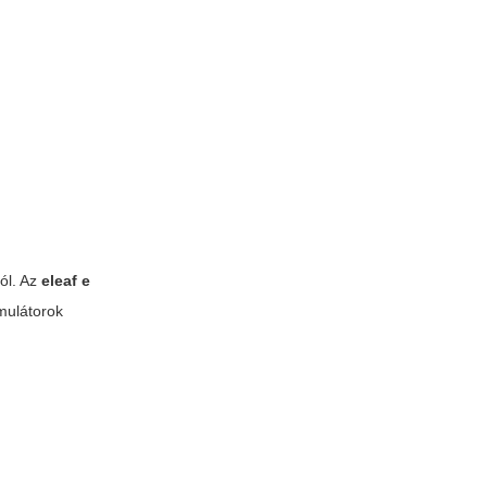
ról. Az
eleaf e
umulátorok