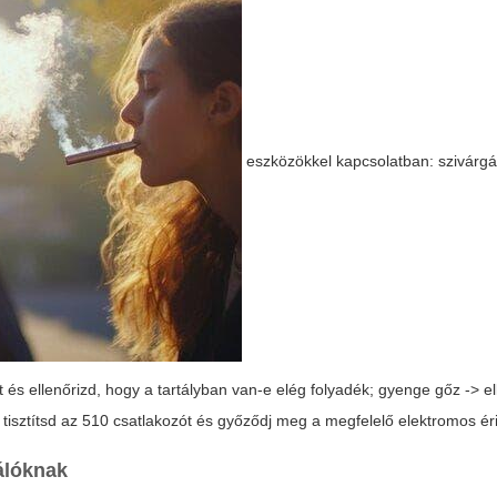
eszközökkel kapcsolatban: szivárgás
-t és ellenőrizd, hogy a tartályban van-e elég folyadék; gyenge gőz -> e
 tisztítsd az 510 csatlakozót és győződj meg a megfelelő elektromos ér
álóknak