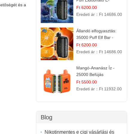
Puff Eldobható E-
rhetőségét és a
cigaretta | Élénkítő
Ft 6200.00
Gyümölcsös
Eredeti ár：
Ft 14686.00
Frissesség!
Állandó elfogyasztás:
35000 Puff Elf Bar -
Narancslekvár íz
Ft 6200.00
Eredeti ár：
Ft 14686.00
Mangó-Ananász Íz -
25000 Befújás
Eldobható E-ciga |
Ft 5500.00
Trópusi Gyümölcs
Eredeti ár：
Ft 11932.00
Élmény!
Blog
Nikotinmentes e cigi vásárlási és