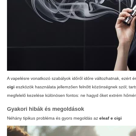
A vapelésre vonatkozó szabályok időről időre változhatnak, ezért é
cigi
eszközök használata jellemzően felnőtt közönségnek szól; tartsd
megfelelő kezelése különösen fontos: ne hagyd őket extrém hőmérsé
Gyakori hibák és megoldások
Néhány tipikus probléma és gyors megoldás az
eleaf e cigi