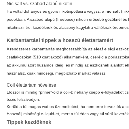
Nic salt vs. szabad alapú nikotin
Ha voltál dohányos és gyors nikotinpótlásra vágysz, a
nic salt
(nik
podokban. A szabad alapú (freebase) nikotin erősebb gőzöknél és k
nikotinszintre: kezdőknek és alacsony kagylatra váltóknak érdeme
Karbantartási tippek a hosszú élettartamért
A rendszeres karbantartás meghosszabbítja az
eleaf e cigi
eszközö
csatlakozókat (510 csatlakozó) alkalmanként, cseréld a porlasztóka
az akkumulátort huzamos ideig, és mindig az eszköznek ajánlott elle
használsz, csak minőségi, megbízható márkát válassz.
Coil élettartam növelése
Először is mindig "prime"-old a coil-t: néhány csepp e-folyadékot cs
bázis felszívódjon.
Kerüld a túl magas wattos üzemeltetést, ha nem erre tervezték a coi
Használj minőségi e-liquid-et, mert a túl édes vagy túl sűrű keveré
Tippek kezdőknek