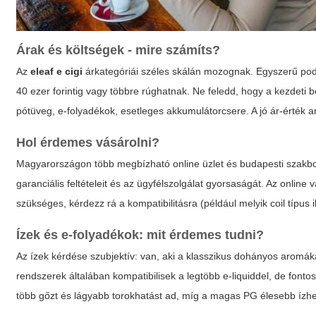
Árak és költségek - mire számíts?
Az
eleaf e cigi
árkategóriái széles skálán mozognak. Egyszerű pod 
40 ezer forintig vagy többre rúghatnak. Ne feledd, hogy a kezdeti b
pótüveg, e-folyadékok, esetleges akkumulátorcsere. A jó ár-érték 
Hol érdemes vásárolni?
Magyarországon több megbízható online üzlet és budapesti szakbol
garanciális feltételeit és az ügyfélszolgálat gyorsaságát. Az onlin
szükséges, kérdezz rá a kompatibilitásra (például melyik coil típus il
Ízek és e-folyadékok: mit érdemes tudni?
Az ízek kérdése szubjektív: van, aki a klasszikus dohányos aromá
rendszerek általában kompatibilisek a legtöbb e-liquiddel, de font
több gőzt és lágyabb torokhatást ad, míg a magas PG élesebb ízhel