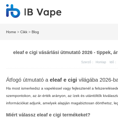
Home
>
Cikk
>
Blog
eleaf e cigi vásárlási útmutató 2026 - tippek,
Szerző：
Honlap
Idő：
Átfogó útmutató a
eleaf e cigi
világába 2026-b
Ha most ismerkedsz a vapeléssel vagy fejlesztenél a felszerelésed
szempontokon, az ár-érték arányon, az ízek és utántöltők kiválaszt
információkat adjunk, amelyek alapján magabiztosan dönthetsz, le
Miért válassz
eleaf e cigi
termékeket?