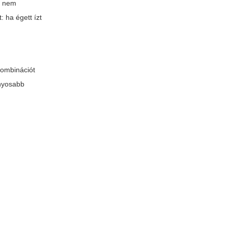
s nem
: ha égett ízt
kombinációt
ányosabb