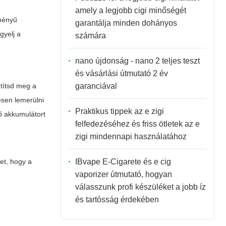
amely a legjobb cigi minőségét
tményű
garantálja minden dohányos
gyelj a
számára
nano újdonság - nano 2 teljes teszt
és vásárlási útmutató 2 év
garanciával
ztítsd meg a
esen lemerülni
Praktikus tippek az e zigi
tő akkumulátort
felfedezéséhez és friss ötletek az e
zigi mindennapi használatához
IBvape E-Cigarete és e cig
cet, hogy a
vaporizer útmutató, hogyan
válasszunk profi készüléket a jobb íz
és tartósság érdekében