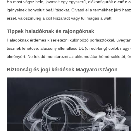
Ha most vágsz bele, javasolt egy egyszerű, előkonfigurált
eleaf e c
igényelnek bonyolult beállításokat. Olvasd el a termékhez járó haszn
érzel, valószínűleg a coil kiszáradt vagy túl magas a watt.
Tippek haladóknak és rajongóknak
Haladóknak érdemes kísérletezni különböző porlasztókkal, üvegtart
tesznek lehetővé: alacsony ellenállású DL (direct-lung) coilok na
élményért. Ne feledd monitorozni az akkumulátor hőmérsékletét, és
Biztonság és jogi kérdések Magyarországon