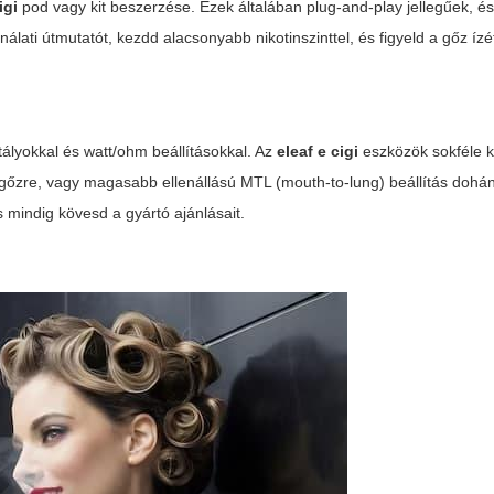
igi
pod vagy kit beszerzése. Ezek általában plug-and-play jellegűek, é
álati útmutatót, kezdd alacsonyabb nikotinszinttel, és figyeld a gőz ízét
ályokkal és watt/ohm beállításokkal. Az
eleaf e cigi
eszközök sokféle 
gy gőzre, vagy magasabb ellenállású MTL (mouth-to-lung) beállítás doh
 mindig kövesd a gyártó ajánlásait.