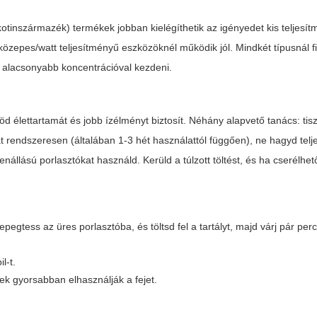
kotinszármazék) termékek jobban kielégíthetik az igényedet kis teljesí
özepes/watt teljesítményű eszközöknél működik jól. Mindkét típusnál fi
s alacsonyabb koncentrációval kezdeni.
d élettartamát és jobb ízélményt biztosít. Néhány alapvető tanács: tis
t rendszeresen (általában 1-3 hét használattól függően), ne hagyd telj
nállású porlasztókat használd. Kerüld a túlzott töltést, és ha cserélhe
epegtess az üres porlasztóba, és töltsd fel a tartályt, majd várj pár per
l-t.
kek gyorsabban elhasználják a fejet.