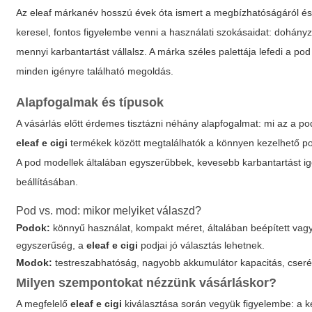
Az
eleaf
márkanév hosszú évek óta ismert a megbízhatóságáról és 
keresel, fontos figyelembe venni a használati szokásaidat: dohányzó 
mennyi karbantartást vállalsz. A márka széles palettája lefedi a po
minden igényre található megoldás.
Alapfogalmak és típusok
A vásárlás előtt érdemes tisztázni néhány alapfogalmat: mi az a po
eleaf e cigi
termékek között megtalálhatók a könnyen kezelhető po
A pod modellek általában egyszerűbbek, kevesebb karbantartást
beállításában.
Pod vs. mod: mikor melyiket válaszd?
Podok:
könnyű használat, kompakt méret, általában beépített vagy
egyszerűség, a
eleaf e cigi
podjai jó választás lehetnek.
Modok:
testreszabhatóság, nagyobb akkumulátor kapacitás, cserél
Milyen szempontokat nézzünk vásárláskor?
A megfelelő
eleaf e cigi
kiválasztása során vegyük figyelembe: a k