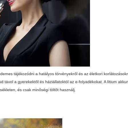
rdemes tájékozódni a hatályos törvényekről és az életkori korlátozások
 távol a gyerekektől és háziállatoktól az e-folyadékokat. A lítium akk
kleten, és csak minőségi töltőt használj.