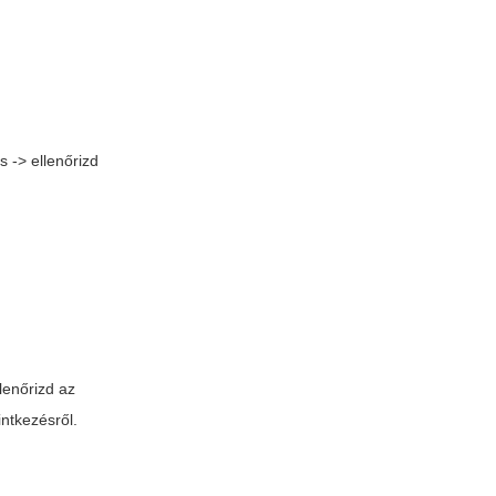
 -> ellenőrizd
llenőrizd az
intkezésről.