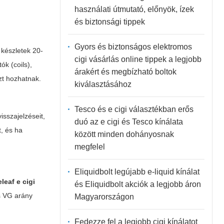
használati útmutató, előnyök, ízek
és biztonsági tippek
Gyors és biztonságos elektromos
 készletek 20-
cigi vásárlás online tippek a legjobb
ók (coils),
árakért és megbízható boltok
zt hozhatnak.
kiválasztásához
Tesco és e cigi választékban erős
isszajelzéseit,
duó az e cigi és Tesco kínálata
t, és ha
között minden dohányosnak
megfelel
Eliquidbolt legújabb e-liquid kínálat
eleaf e cigi
és Eliquidbolt akciók a legjobb áron
as VG arány
Magyarországon
Fedezze fel a legjobb cigi kínálatot