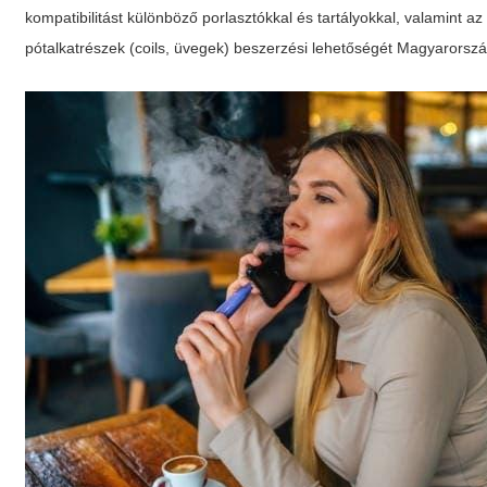
kompatibilitást különböző porlasztókkal és tartályokkal, valamint az
pótalkatrészek (coils, üvegek) beszerzési lehetőségét Magyarorsz