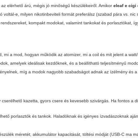
az elérhető árú, mégis jó minőségű készülékeiről. Amikor
eleaf e cigi
voltál-e, milyen nikotinbeviteli formát preferálsz (szabad pára vs. nic s
d rendszereket, kompakt modokat, valamint tankokat és porlasztókat, íg
d, mi a mod, hogyan működik az atomizer, mi a coil és mit jelent a watt
dok, amelyek ideálisak kezdőknek, és a beállítható teljesítményű mod
 igényelnek, míg a modok nagyobb szabadságot adnak az ízélmény és 
 cserélhető kazetta, gyors csere és kevesebb szivárgás. Ha fontos a di
hető porlasztók és tankok. Haladóknak és igényes ízvadászoknak ajánl
észülék méretét, akkumulátor kapacitását, töltési módját (USB-C ma má