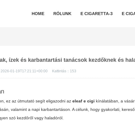
HOME
RÓLUNK
E CIGARETTA-3
E CIG
 árak, ízek és karbantartási tanácsok kezdőknek és ha
2026-01-19T17:21:11+00:00
Kattintás：
153
an
en, ez az útmutató segít eligazodni az
eleaf e cigi
kínálatában, a vásár
ásán, valamint a napi karbantartáson. A célunk, hogy gyakorlati, keres
gyen szó kezdőről vagy haladóról.