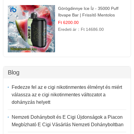
Görögdinnye Ice Íz - 35000 Puff
Ibvape Bar | Frissítő Mentolos
Élmény!
Ft 6200.00
Eredeti ár：
Ft 14686.00
Blog
Fedezze fel az e cigi nikotinmentes élményt és miért
válassza az e cigi nikotinmentes változatot a
dohányzás helyett
Nemzeti Dohánybolt és E Cigi Újdonságok a Piacon
Megbízható E Cigi Vásárlás Nemzeti Dohányboltban