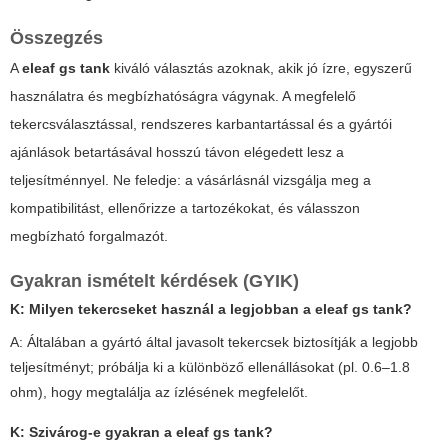
Összegzés
A
eleaf gs tank
kiváló választás azoknak, akik jó ízre, egyszerű
használatra és megbízhatóságra vágynak. A megfelelő
tekercsválasztással, rendszeres karbantartással és a gyártói
ajánlások betartásával hosszú távon elégedett lesz a
teljesítménnyel. Ne feledje: a vásárlásnál vizsgálja meg a
kompatibilitást, ellenőrizze a tartozékokat, és válasszon
megbízható forgalmazót.
Gyakran ismételt kérdések (GYIK)
K: Milyen tekercseket használ a legjobban a
eleaf gs tank
?
A: Általában a gyártó által javasolt tekercsek biztosítják a legjobb
teljesítményt; próbálja ki a különböző ellenállásokat (pl. 0.6–1.8
ohm), hogy megtalálja az ízlésének megfelelőt.
K: Szivárog-e gyakran a
eleaf gs tank
?