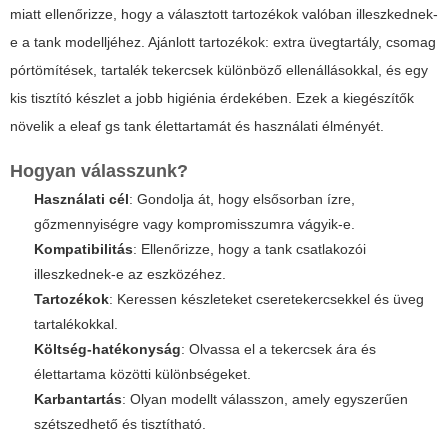
miatt ellenőrizze, hogy a választott tartozékok valóban illeszkednek-
e a tank modelljéhez. Ajánlott tartozékok: extra üvegtartály, csomag
pórtömítések, tartalék tekercsek különböző ellenállásokkal, és egy
kis tisztító készlet a jobb higiénia érdekében. Ezek a kiegészítők
növelik a
eleaf gs tank
élettartamát és használati élményét.
Hogyan válasszunk?
Használati cél
: Gondolja át, hogy elsősorban ízre,
gőzmennyiségre vagy kompromisszumra vágyik-e.
Kompatibilitás
: Ellenőrizze, hogy a tank csatlakozói
illeszkednek-e az eszközéhez.
Tartozékok
: Keressen készleteket cseretekercsekkel és üveg
tartalékokkal.
Költség-hatékonyság
: Olvassa el a tekercsek ára és
élettartama közötti különbségeket.
Karbantartás
: Olyan modellt válasszon, amely egyszerűen
szétszedhető és tisztítható.