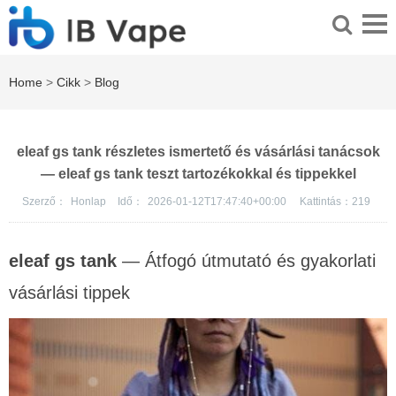
Home
>
Cikk
>
Blog
eleaf gs tank részletes ismertető és vásárlási tanácsok
— eleaf gs tank teszt tartozékokkal és tippekkel
Szerző：
Honlap
Idő：
2026-01-12T17:47:40+00:00
Kattintás：
219
eleaf gs tank
— Átfogó útmutató és gyakorlati
vásárlási tippek