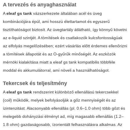
A tervezés és anyaghasználat
A
eleaf gs tank
vázszerkezete általában acél és üveg
kombinációjára épül, ami hosszú élettartamot és egyszerű
tisztíthatóságot biztosít. Az üvegtartály átlátható, így könnyű követni
az e-liquid szintjét. A tömítések és csatlakozók kulcsfontosságúak
az elfolyás megelőzésében; ezért vásárlás előtt érdemes ellenőrizni
a tömítések állapotát és az O-gyűrűk minőségét. Az eszközök
mérnöki kialakítása miatt a
eleaf gs tank
kompatibilis többféle
moddal és akkumulátorral, ami növeli a használhatóságot.
Tekercsek és teljesítmény
A
eleaf gs tank
rendszerint különböző ellenállású tekercsekkel
(coil) működik, melyek befolyásolják a gőz mennyiségét és az
ízintenzitást. Alacsonyabb ellenállás (pl. 0.6–1.0 ohm) több gőzt és
melegebb dohányzási élményt ad, míg magasabb ellenállás (1.2–
1.8 ohm) gazdaságosabb, ízorientált felhasználásra alkalmas. Az