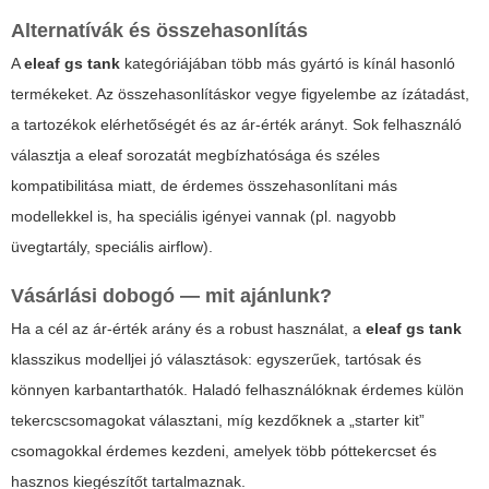
Alternatívák és összehasonlítás
A
eleaf gs tank
kategóriájában több más gyártó is kínál hasonló
termékeket. Az összehasonlításkor vegye figyelembe az ízátadást,
a tartozékok elérhetőségét és az ár-érték arányt. Sok felhasználó
választja a
eleaf
sorozatát megbízhatósága és széles
kompatibilitása miatt, de érdemes összehasonlítani más
modellekkel is, ha speciális igényei vannak (pl. nagyobb
üvegtartály, speciális airflow).
Vásárlási dobogó — mit ajánlunk?
Ha a cél az ár-érték arány és a robust használat, a
eleaf gs tank
klasszikus modelljei jó választások: egyszerűek, tartósak és
könnyen karbantarthatók. Haladó felhasználóknak érdemes külön
tekercscsomagokat választani, míg kezdőknek a „starter kit”
csomagokkal érdemes kezdeni, amelyek több póttekercset és
hasznos kiegészítőt tartalmaznak.