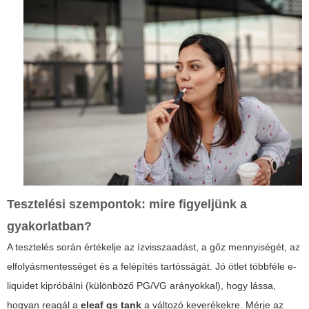
Tesztelési szempontok: mire figyeljünk a
gyakorlatban?
A tesztelés során értékelje az ízvisszaadást, a gőz mennyiségét, az
elfolyásmentességet és a felépítés tartósságát. Jó ötlet többféle e-
liquidet kipróbálni (különböző PG/VG arányokkal), hogy lássa,
hogyan reagál a
eleaf gs tank
a változó keverékekre. Mérje az