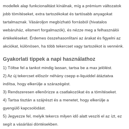
modellek alap funkcionalitást kínálnak, míg a prémium változatok
jobb tömítéseket, extra tartozékokat és tartósabb anyagokat
tartalmaznak. Vásároljon megbízható forrásból (hivatalos
webáruház, elismert forgalmazók), és nézze meg a felhasználói
értékeléseket. Érdemes összehasonlítani az árakat és figyelni az
akciókat, különösen, ha több tekercset vagy tartozékot is vennénk.
Gyakorlati tippek a napi használathoz
1) Töltse fel a tankot mindig lassan, tartsa be a max jelölést.
2) Az új tekercset először néhány csepp e-liquiddel átáztatva
indítsa, hogy elkerülje a szárazégést.
3) Rendszeresen ellenőrizze a csatlakozókat és a tömítéseket.
4) Tartsa tisztán a szájrészt és a menetet, hogy elkerülje a
gyengülő kapcsolódást.
5) Jegyezze fel, melyik tekercs milyen idő alatt veszíti el az ízt, ez
segít a vásárlási döntésekben.