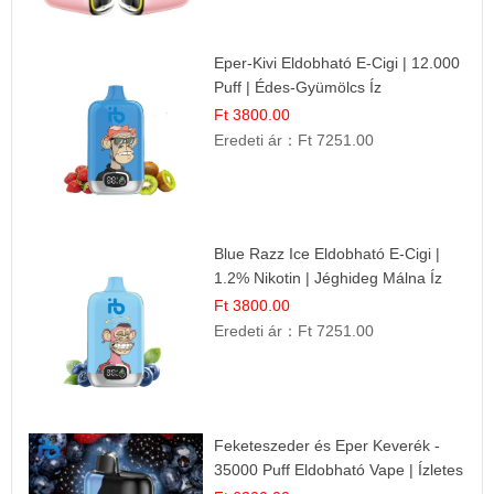
Eper-Kivi Eldobható E-Cigi | 12.000
Puff | Édes-Gyümölcs Íz
Ft 3800.00
Eredeti ár：
Ft 7251.00
Blue Razz Ice Eldobható E-Cigi |
1.2% Nikotin | Jéghideg Málna Íz
Ft 3800.00
Eredeti ár：
Ft 7251.00
Feketeszeder és Eper Keverék -
35000 Puff Eldobható Vape | Ízletes
Gyümölcsökombináció!