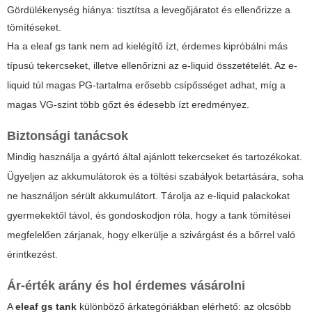
Gördülékenység hiánya: tisztítsa a levegőjáratot és ellenőrizze a
tömítéseket.
Ha a
eleaf gs tank
nem ad kielégítő ízt, érdemes kipróbálni más
típusú tekercseket, illetve ellenőrizni az e-liquid összetételét. Az e-
liquid túl magas PG-tartalma erősebb csípősséget adhat, míg a
magas VG-szint több gőzt és édesebb ízt eredményez.
Biztonsági tanácsok
Mindig használja a gyártó által ajánlott tekercseket és tartozékokat.
Ügyeljen az akkumulátorok és a töltési szabályok betartására, soha
ne használjon sérült akkumulátort. Tárolja az e-liquid palackokat
gyermekektől távol, és gondoskodjon róla, hogy a tank tömítései
megfelelően zárjanak, hogy elkerülje a szivárgást és a bőrrel való
érintkezést.
Ár-érték arány és hol érdemes vásárolni
A
eleaf gs tank
különböző árkategóriákban elérhető: az olcsóbb