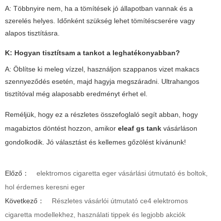
A: Többnyire nem, ha a tömítések jó állapotban vannak és a
szerelés helyes. Időnként szükség lehet tömítéscserére vagy
alapos tisztításra.
K: Hogyan tisztítsam a tankot a leghatékonyabban?
A: Öblítse ki meleg vízzel, használjon szappanos vizet makacs
szennyeződés esetén, majd hagyja megszáradni. Ultrahangos
tisztítóval még alaposabb eredményt érhet el.
Reméljük, hogy ez a részletes összefoglaló segít abban, hogy
magabiztos döntést hozzon, amikor
eleaf gs tank
vásárláson
gondolkodik. Jó választást és kellemes gőzölést kívánunk!
Előző：
elektromos cigaretta eger vásárlási útmutató és boltok,
hol érdemes keresni eger
Következő：
Részletes vásárlói útmutató ce4 elektromos
cigaretta modellekhez, használati tippek és legjobb akciók