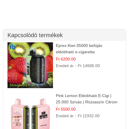
Kapcsolódó termékek
Epres Kiwi-35000 befújás
eldobható e-cigaretta
Ft 6200.00
Eredeti ár：
Ft 14686.00
Pink Lemon Eldobható E-Cigi |
25.000 Szívás | Rózsaszín Citrom
Íz
Ft 5500.00
Eredeti ár：
Ft 11932.00