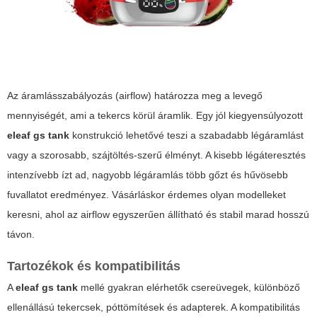
Az áramlásszabályozás (airflow) határozza meg a levegő
mennyiségét, ami a tekercs körül áramlik. Egy jól kiegyensúlyozott
eleaf gs tank
konstrukció lehetővé teszi a szabadabb légáramlást
vagy a szorosabb, szájtöltés-szerű élményt. A kisebb légáteresztés
intenzívebb ízt ad, nagyobb légáramlás több gőzt és hűvösebb
fuvallatot eredményez. Vásárláskor érdemes olyan modelleket
keresni, ahol az airflow egyszerűen állítható és stabil marad hosszú
távon.
Tartozékok és kompatibilitás
A
eleaf gs tank
mellé gyakran elérhetők csereüvegek, különböző
ellenállású tekercsek, póttömítések és adapterek. A kompatibilitás