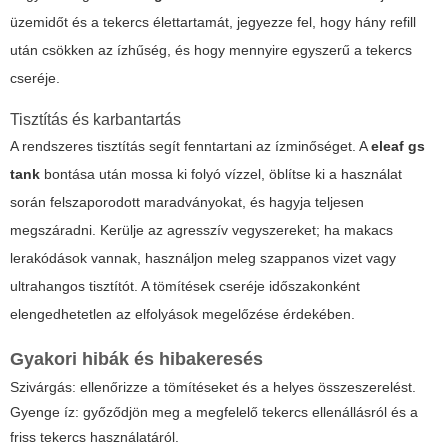
üzemidőt és a tekercs élettartamát, jegyezze fel, hogy hány refill
után csökken az ízhűség, és hogy mennyire egyszerű a tekercs
cseréje.
Tisztítás és karbantartás
A rendszeres tisztítás segít fenntartani az ízminőséget. A
eleaf gs
tank
bontása után mossa ki folyó vízzel, öblítse ki a használat
során felszaporodott maradványokat, és hagyja teljesen
megszáradni. Kerülje az agresszív vegyszereket; ha makacs
lerakódások vannak, használjon meleg szappanos vizet vagy
ultrahangos tisztítót. A tömítések cseréje időszakonként
elengedhetetlen az elfolyások megelőzése érdekében.
Gyakori hibák és hibakeresés
Szivárgás: ellenőrizze a tömítéseket és a helyes összeszerelést.
Gyenge íz: győződjön meg a megfelelő tekercs ellenállásról és a
friss tekercs használatáról.