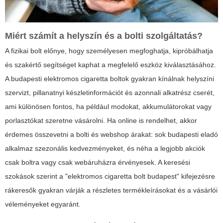
Miért számít a helyszín és a bolti szolgáltatás?
A fizikai bolt előnye, hogy személyesen megfoghatja, kipróbálhatja
és szakértő segítséget kaphat a megfelelő eszköz kiválasztásához.
A budapesti elektromos cigaretta boltok gyakran kínálnak helyszíni
szervizt, pillanatnyi készletinformációt és azonnali alkatrész cserét,
ami különösen fontos, ha például modokat, akkumulátorokat vagy
porlasztókat szeretne vásárolni. Ha online is rendelhet, akkor
érdemes összevetni a bolti és webshop árakat: sok budapesti eladó
alkalmaz szezonális kedvezményeket, és néha a legjobb akciók
csak boltra vagy csak webáruházra érvényesek. A keresési
szokások szerint a "elektromos cigaretta bolt budapest" kifejezésre
rákeresők gyakran várják a részletes termékleírásokat és a vásárlói
véleményeket egyaránt.