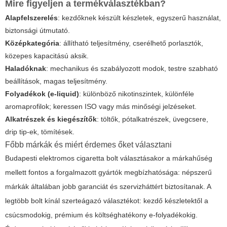
Mire figyeljen a termékválasztékban?
Alapfelszerelés
: kezdőknek készült készletek, egyszerű használat,
biztonsági útmutató.
Középkategória
: állítható teljesítmény, cserélhető porlasztók,
közepes kapacitású aksik.
Haladóknak
: mechanikus és szabályozott modok, testre szabható
beállítások, magas teljesítmény.
Folyadékok (e-liquid)
: különböző nikotinszintek, különféle
aromaprofilok; keressen ISO vagy más minőségi jelzéseket.
Alkatrészek és kiegészítők
: töltők, pótalkatrészek, üvegcsere,
drip tip-ek, tömítések.
Főbb márkák és miért érdemes őket választani
Budapesti elektromos cigaretta bolt választásakor a márkahűség
mellett fontos a forgalmazott gyártók megbízhatósága: népszerű
márkák általában jobb garanciát és szervizháttért biztosítanak. A
legtöbb bolt kínál szerteágazó választékot: kezdő készletektől a
csúcsmodokig, prémium és költséghatékony e-folyadékokig.