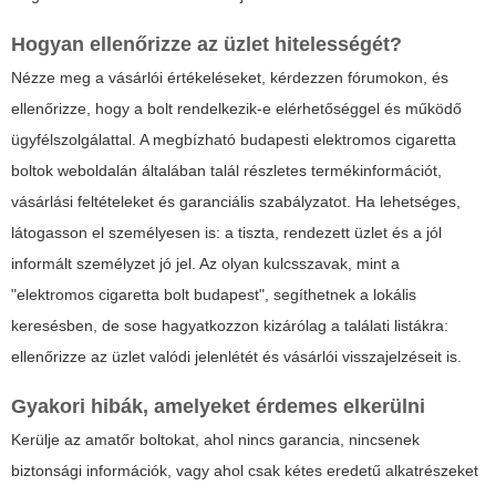
Hogyan ellenőrizze az üzlet hitelességét?
Nézze meg a vásárlói értékeléseket, kérdezzen fórumokon, és
ellenőrizze, hogy a bolt rendelkezik-e elérhetőséggel és működő
ügyfélszolgálattal. A megbízható budapesti elektromos cigaretta
boltok weboldalán általában talál részletes termékinformációt,
vásárlási feltételeket és garanciális szabályzatot. Ha lehetséges,
látogasson el személyesen is: a tiszta, rendezett üzlet és a jól
informált személyzet jó jel. Az olyan kulcsszavak, mint a
"elektromos cigaretta bolt budapest", segíthetnek a lokális
keresésben, de sose hagyatkozzon kizárólag a találati listákra:
ellenőrizze az üzlet valódi jelenlétét és vásárlói visszajelzéseit is.
Gyakori hibák, amelyeket érdemes elkerülni
Kerülje az amatőr boltokat, ahol nincs garancia, nincsenek
biztonsági információk, vagy ahol csak kétes eredetű alkatrészeket