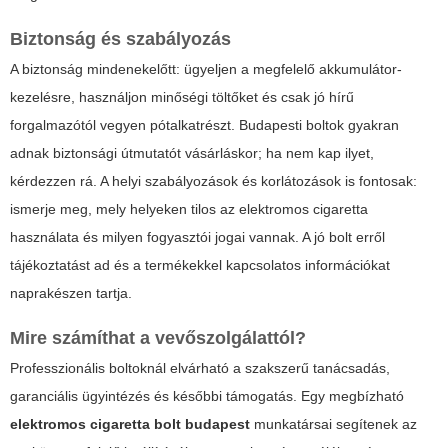
Biztonság és szabályozás
A biztonság mindenekelőtt: ügyeljen a megfelelő akkumulátor-
kezelésre, használjon minőségi töltőket és csak jó hírű
forgalmazótól vegyen pótalkatrészt. Budapesti boltok gyakran
adnak biztonsági útmutatót vásárláskor; ha nem kap ilyet,
kérdezzen rá. A helyi szabályozások és korlátozások is fontosak:
ismerje meg, mely helyeken tilos az elektromos cigaretta
használata és milyen fogyasztói jogai vannak. A jó bolt erről
tájékoztatást ad és a termékekkel kapcsolatos információkat
naprakészen tartja.
Mire számíthat a vevőszolgálattól?
Professzionális boltoknál elvárható a szakszerű tanácsadás,
garanciális ügyintézés és későbbi támogatás. Egy megbízható
elektromos cigaretta bolt budapest
munkatársai segítenek az