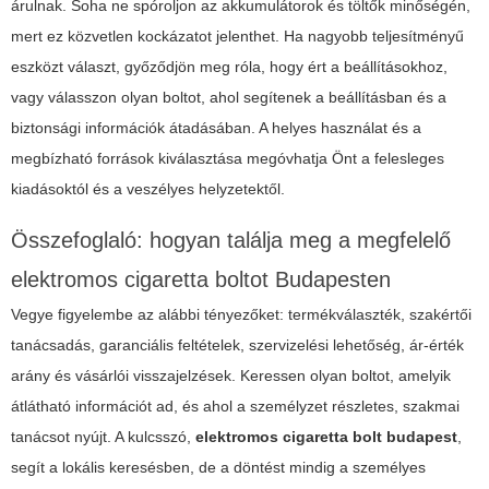
árulnak. Soha ne spóroljon az akkumulátorok és töltők minőségén,
mert ez közvetlen kockázatot jelenthet. Ha nagyobb teljesítményű
eszközt választ, győződjön meg róla, hogy ért a beállításokhoz,
vagy válasszon olyan boltot, ahol segítenek a beállításban és a
biztonsági információk átadásában. A helyes használat és a
megbízható források kiválasztása megóvhatja Önt a felesleges
kiadásoktól és a veszélyes helyzetektől.
Összefoglaló: hogyan találja meg a megfelelő
elektromos cigaretta boltot Budapesten
Vegye figyelembe az alábbi tényezőket: termékválaszték, szakértői
tanácsadás, garanciális feltételek, szervizelési lehetőség, ár-érték
arány és vásárlói visszajelzések. Keressen olyan boltot, amelyik
átlátható információt ad, és ahol a személyzet részletes, szakmai
tanácsot nyújt. A kulcsszó,
elektromos cigaretta bolt budapest
,
segít a lokális keresésben, de a döntést mindig a személyes