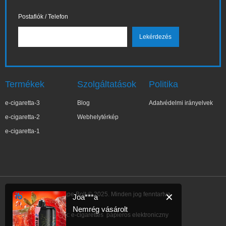
Postafiók / Telefon
Termékek
Szolgáltatások
Politika
e-cigaretta-3
Blog
Adatvédelmi irányelvek
e-cigaretta-2
Webhelytérkép
e-cigaretta-1
IBVape Bolt © 2025. Minden jog fenntartva.
✕
Joa***a
Nemrég vásárolt
Link:
e-cigarettes
papieros elektroniczny