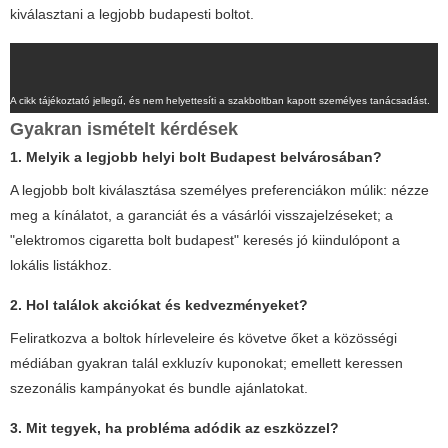
kiválasztani a legjobb budapesti boltot.
A cikk tájékoztató jellegű, és nem helyettesíti a szakboltban kapott személyes tanácsadást.
Gyakran ismételt kérdések
1. Melyik a legjobb helyi bolt Budapest belvárosában?
A legjobb bolt kiválasztása személyes preferenciákon múlik: nézze
meg a kínálatot, a garanciát és a vásárlói visszajelzéseket; a
"elektromos cigaretta bolt budapest" keresés jó kiindulópont a
lokális listákhoz.
2. Hol találok akciókat és kedvezményeket?
Feliratkozva a boltok hírleveleire és követve őket a közösségi
médiában gyakran talál exkluzív kuponokat; emellett keressen
szezonális kampányokat és bundle ajánlatokat.
3. Mit tegyek, ha probléma adódik az eszközzel?