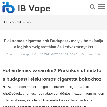
Home
>
Cikk
>
Blog
Elektromos cigaretta bolt Budapest - melyik bolt kínálja
a legjobb e-cigarettákat és kedvezményeket
Szerző：
Honlap
Idő：
2025-11-28T17:24:07+00:00
Kattintás：
110
Hol érdemes vásárolni? Praktikus útmutató
a budapesti elektromos cigaretta boltokhoz
Ha Budapesten keresi a legjobb elektromos cigaretta bolt
lehetőségeket, fontos, hogy átgondolt döntést hozzon: nem minden
üzlet egyforma, és a legjobb ár mellett a szaktanácsadás, a
garancia, a termékválaszték és a biztonsági tanácsok is