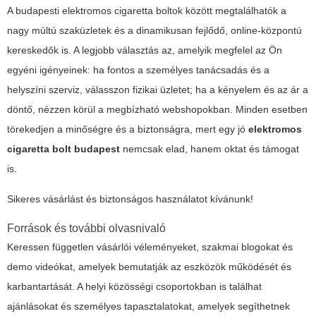
A budapesti elektromos cigaretta boltok között megtalálhatók a
nagy múltú szaküzletek és a dinamikusan fejlődő, online-központú
kereskedők is. A legjobb választás az, amelyik megfelel az Ön
egyéni igényeinek: ha fontos a személyes tanácsadás és a
helyszíni szerviz, válasszon fizikai üzletet; ha a kényelem és az ár a
döntő, nézzen körül a megbízható webshopokban. Minden esetben
törekedjen a minőségre és a biztonságra, mert egy jó
elektromos
cigaretta bolt budapest
nemcsak elad, hanem oktat és támogat
is.
Sikeres vásárlást és biztonságos használatot kívánunk!
Források és további olvasnivaló
Keressen független vásárlói véleményeket, szakmai blogokat és
demo videókat, amelyek bemutatják az eszközök működését és
karbantartását. A helyi közösségi csoportokban is találhat
ajánlásokat és személyes tapasztalatokat, amelyek segíthetnek