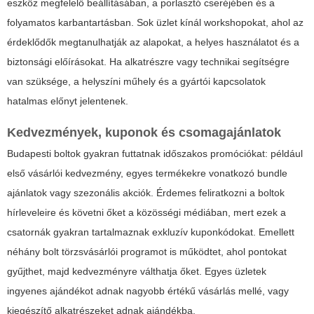
eszköz megfelelő beállításában, a porlasztó cseréjében és a
folyamatos karbantartásban. Sok üzlet kínál workshopokat, ahol az
érdeklődők megtanulhatják az alapokat, a helyes használatot és a
biztonsági előírásokat. Ha alkatrészre vagy technikai segítségre
van szüksége, a helyszíni műhely és a gyártói kapcsolatok
hatalmas előnyt jelentenek.
Kedvezmények, kuponok és csomagajánlatok
Budapesti boltok gyakran futtatnak időszakos promóciókat: például
első vásárlói kedvezmény, egyes termékekre vonatkozó bundle
ajánlatok vagy szezonális akciók. Érdemes feliratkozni a boltok
hírleveleire és követni őket a közösségi médiában, mert ezek a
csatornák gyakran tartalmaznak exkluzív kuponkódokat. Emellett
néhány bolt törzsvásárlói programot is működtet, ahol pontokat
gyűjthet, majd kedvezményre válthatja őket. Egyes üzletek
ingyenes ajándékot adnak nagyobb értékű vásárlás mellé, vagy
kiegészítő alkatrészeket adnak ajándékba.