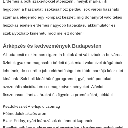
Érdemes a bolti szakértőkkel átbeszélni, melyik márka illik
legjobban a használati szokásaihoz: például sok városi használó
számára elegendő egy kompakt készlet, míg dohányról való teljes
leszokás esetén érdemes nagyobb kapacitású akkumulátor és
szabályozható kimenetű mod mellett dönteni.
Árképzés és kedvezmények Budapesten
A budapesti elektromos cigaretta boltok árai változóak: a belvárosi
üzletek gyakran magasabb bérleti díjak miatt valamivel drágábbak
lehetnek, de cserébe jobb elérhetőséget és több markájú készletet
kínálnak. Sok bolt kínál hűségprogramot, gyűjthető pontokat,
szezonális akciókat és csomagkedvezményeket. Ajánlott
összehasonlítani az árakat és figyelni a promóciókat, például:
Kezdőkészlet + e-liquid csomag
Pótmodulok akciós áron
Black Friday, nyári leárazások és ünnepi kuponok
Emellett néhány
elektromos cigaretta bolt budapest
webshopjai