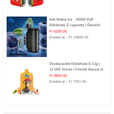
Kék Málna Ice - 35000 Puff
Eldobható E-cigaretta | Élénkítő
Gyümölcsös Frissesség!
Ft 6200.00
Eredeti ár：
Ft 14686.00
Őszibaracklé Eldobható E-Cigi |
12.000 Szívás | Frissítő Barack Íz
Ft 3800.00
Eredeti ár：
Ft 7251.00