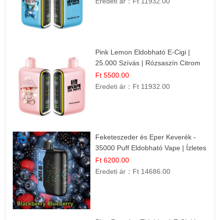
Eredeti ár：
Ft 11932.00
Pink Lemon Eldobható E-Cigi |
25.000 Szívás | Rózsaszín Citrom
Íz
Ft 5500.00
Eredeti ár：
Ft 11932.00
Feketeszeder és Eper Keverék -
35000 Puff Eldobható Vape | Ízletes
Gyümölcsökombináció!
Ft 6200.00
Eredeti ár：
Ft 14686.00