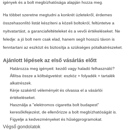
igények és a bolt megbízhatósága alapján hozza meg.
Ha többet szeretne megtudni a konkrét üzletekről, érdemes
összehasonlító listát készíteni a közeli boltokról, feltüntetve a
nyitvatartást, a garanciafeltételeket és a vevői értékeléseket. Ne
feledje: a jó bolt nem csak elad, hanem segít hosszú távon is
fenntartani az eszközt és biztosítja a szükséges pótalkatrészeket.
Ajánlott lépések az első vásárlás előtt
Határozza meg igényeit: kezdő vagy haladó felhasználó?
Állítsa össze a költségvetést: eszköz + folyadék + tartalék
alkatrészek.
Kérje szakértő véleményét és olvassa el a vásárlói
értékeléseket.
Használja a "elektromos cigaretta bolt budapest"
keresőkifejezést, de ellenőrizze a bolt megbízhatóságát is.
Figyelje a kedvezményeket és hűségprogramokat.
Végső gondolatok