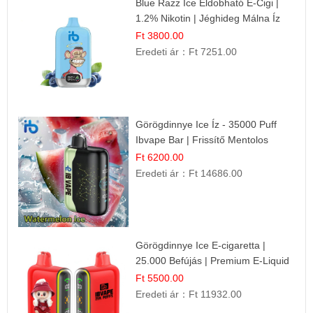
Blue Razz Ice Eldobható E-Cigi |
1.2% Nikotin | Jéghideg Málna Íz
Ft 3800.00
Eredeti ár：
Ft 7251.00
Görögdinnye Ice Íz - 35000 Puff
Ibvape Bar | Frissítő Mentolos
Élmény!
Ft 6200.00
Eredeti ár：
Ft 14686.00
Görögdinnye Ice E-cigaretta |
25.000 Befújás | Premium E-Liquid
Ft 5500.00
Eredeti ár：
Ft 11932.00