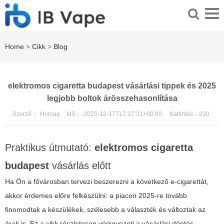
Home
>
Cikk
>
Blog
elektromos cigaretta budapest vásárlási tippek és 2025
legjobb boltok árösszehasonlítása
Szerző：
Honlap
Idő：
2025-12-17T17:27:31+00:00
Kattintás：
230
Praktikus útmutató:
elektromos cigaretta
budapest
vásárlás előtt
Ha Ön a fővárosban tervezi beszerezni a következő e-cigarettát,
akkor érdemes előre felkészülni: a piacon 2025-re tovább
finomodtak a készülékek, szélesebb a választék és változtak az
árak is. Ez a cikk részletesen végigvezeti a vásárlási döntés