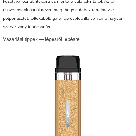
között változnak literárra és márkára való tekintettel. Az ár-
összehasonlításnál nézze meg, hogy a doboz tartalmaz-e
pótporlasztót, töltőkábelt, garancialevelet, illetve van-e helyben
szerviz vagy tanácsadás.
Vásárlási tippek — lépésről lépésre