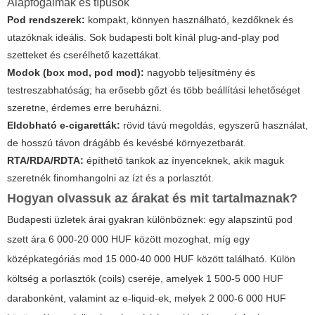
Alapfogalmak és típusok
Pod rendszerek:
kompakt, könnyen használható, kezdőknek és
utazóknak ideális. Sok budapesti bolt kínál plug-and-play pod
szetteket és cserélhető kazettákat.
Modok (box mod, pod mod):
nagyobb teljesítmény és
testreszabhatóság; ha erősebb gőzt és több beállítási lehetőséget
szeretne, érdemes erre beruházni.
Eldobható e-cigaretták:
rövid távú megoldás, egyszerű használat,
de hosszú távon drágább és kevésbé környezetbarát.
RTA/RDA/RDTA:
építhető tankok az ínyenceknek, akik maguk
szeretnék finomhangolni az ízt és a porlasztót.
Hogyan olvassuk az árakat és mit tartalmaznak?
Budapesti üzletek árai gyakran különböznek: egy alapszintű pod
szett ára 6 000-20 000 HUF között mozoghat, míg egy
középkategóriás mod 15 000-40 000 HUF között található. Külön
költség a porlasztók (coils) cseréje, amelyek 1 500-5 000 HUF
darabonként, valamint az e-liquid-ek, melyek 2 000-6 000 HUF