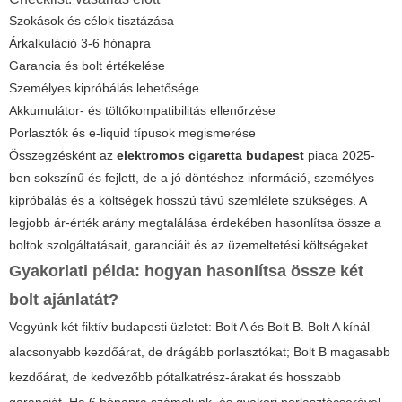
Szokások és célok tisztázása
Árkalkuláció 3-6 hónapra
Garancia és bolt értékelése
Személyes kipróbálás lehetősége
Akkumulátor- és töltőkompatibilitás ellenőrzése
Porlasztók és e-liquid típusok megismerése
Összegzésként az
elektromos cigaretta budapest
piaca 2025-
ben sokszínű és fejlett, de a jó döntéshez információ, személyes
kipróbálás és a költségek hosszú távú szemlélete szükséges. A
legjobb ár-érték arány megtalálása érdekében hasonlítsa össze a
boltok szolgáltatásait, garanciáit és az üzemeltetési költségeket.
Gyakorlati példa: hogyan hasonlítsa össze két
bolt ajánlatát?
Vegyünk két fiktív budapesti üzletet: Bolt A és Bolt B. Bolt A kínál
alacsonyabb kezdőárat, de drágább porlasztókat; Bolt B magasabb
kezdőárat, de kedvezőbb pótalkatrész-árakat és hosszabb
garanciát. Ha 6 hónapra számolunk, és gyakori porlasztócserével