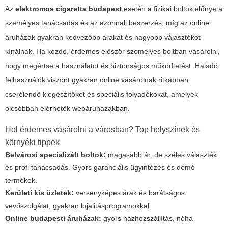
Az
elektromos cigaretta budapest
esetén a fizikai boltok előnye a
személyes tanácsadás és az azonnali beszerzés, míg az online
áruházak gyakran kedvezőbb árakat és nagyobb választékot
kínálnak. Ha kezdő, érdemes először személyes boltban vásárolni,
hogy megértse a használatot és biztonságos működtetést. Haladó
felhasználók viszont gyakran online vásárolnak ritkábban
cserélendő kiegészítőket és speciális folyadékokat, amelyek
olcsóbban elérhetők webáruházakban.
Hol érdemes vásárolni a városban? Top helyszínek és
környéki tippek
Belvárosi specializált boltok:
magasabb ár, de széles választék
és profi tanácsadás. Gyors garanciális ügyintézés és demó
termékek.
Kerületi kis üzletek:
versenyképes árak és barátságos
vevőszolgálat, gyakran lojalitásprogramokkal.
Online budapesti áruházak:
gyors házhozszállítás, néha