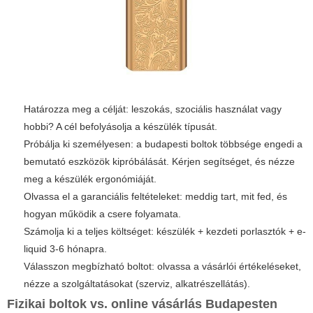
Határozza meg a célját: leszokás, szociális használat vagy
hobbi? A cél befolyásolja a készülék típusát.
Próbálja ki személyesen: a budapesti boltok többsége engedi a
bemutató eszközök kipróbálását. Kérjen segítséget, és nézze
meg a készülék ergonómiáját.
Olvassa el a garanciális feltételeket: meddig tart, mit fed, és
hogyan működik a csere folyamata.
Számolja ki a teljes költséget: készülék + kezdeti porlasztók + e-
liquid 3-6 hónapra.
Válasszon megbízható boltot: olvassa a vásárlói értékeléseket,
nézze a szolgáltatásokat (szerviz, alkatrészellátás).
Fizikai boltok vs. online vásárlás Budapesten