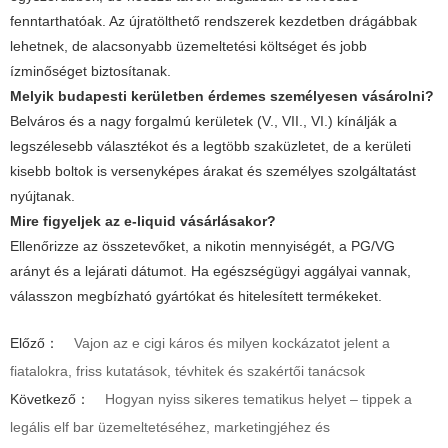
fenntarthatóak. Az újratölthető rendszerek kezdetben drágábbak
lehetnek, de alacsonyabb üzemeltetési költséget és jobb
ízminőséget biztosítanak.
Melyik budapesti kerületben érdemes személyesen vásárolni?
Belváros és a nagy forgalmú kerületek (V., VII., VI.) kínálják a
legszélesebb választékot és a legtöbb szaküzletet, de a kerületi
kisebb boltok is versenyképes árakat és személyes szolgáltatást
nyújtanak.
Mire figyeljek az e-liquid vásárlásakor?
Ellenőrizze az összetevőket, a nikotin mennyiségét, a PG/VG
arányt és a lejárati dátumot. Ha egészségügyi aggályai vannak,
válasszon megbízható gyártókat és hitelesített termékeket.
Előző：
Vajon az e cigi káros és milyen kockázatot jelent a
fiatalokra, friss kutatások, tévhitek és szakértői tanácsok
Következő：
Hogyan nyiss sikeres tematikus helyet – tippek a
legális elf bar üzemeltetéséhez, marketingjéhez és