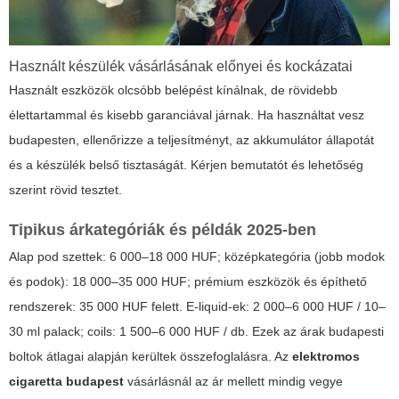
Használt készülék vásárlásának előnyei és kockázatai
Használt eszközök olcsóbb belépést kínálnak, de rövidebb
élettartammal és kisebb garanciával járnak. Ha használtat vesz
budapesten, ellenőrizze a teljesítményt, az akkumulátor állapotát
és a készülék belső tisztaságát. Kérjen bemutatót és lehetőség
szerint rövid tesztet.
Tipikus árkategóriák és példák 2025-ben
Alap pod szettek: 6 000–18 000 HUF; középkategória (jobb modok
és podok): 18 000–35 000 HUF; prémium eszközök és építhető
rendszerek: 35 000 HUF felett. E-liquid-ek: 2 000–6 000 HUF / 10–
30 ml palack; coils: 1 500–6 000 HUF / db. Ezek az árak budapesti
boltok átlagai alapján kerültek összefoglalásra. Az
elektromos
cigaretta budapest
vásárlásnál az ár mellett mindig vegye