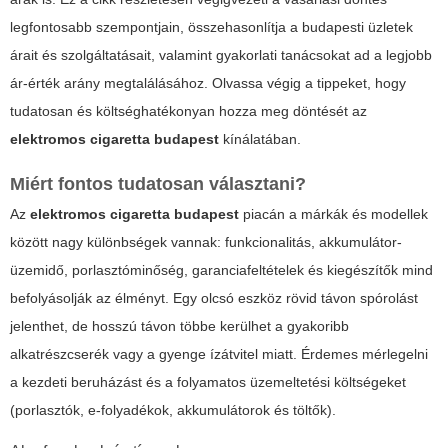
legfontosabb szempontjain, összehasonlítja a budapesti üzletek
árait és szolgáltatásait, valamint gyakorlati tanácsokat ad a legjobb
ár-érték arány megtalálásához. Olvassa végig a tippeket, hogy
tudatosan és költséghatékonyan hozza meg döntését az
elektromos cigaretta budapest
kínálatában.
Miért fontos tudatosan választani?
Az
elektromos cigaretta budapest
piacán a márkák és modellek
között nagy különbségek vannak: funkcionalitás, akkumulátor-
üzemidő, porlasztóminőség, garanciafeltételek és kiegészítők mind
befolyásolják az élményt. Egy olcsó eszköz rövid távon spórolást
jelenthet, de hosszú távon többe kerülhet a gyakoribb
alkatrészcserék vagy a gyenge ízátvitel miatt. Érdemes mérlegelni
a kezdeti beruházást és a folyamatos üzemeltetési költségeket
(porlasztók, e-folyadékok, akkumulátorok és töltők).