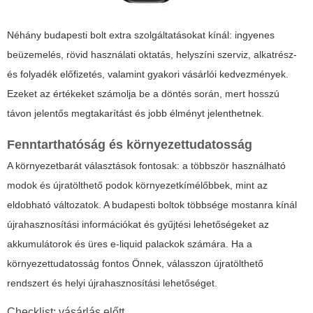
Néhány budapesti bolt extra szolgáltatásokat kínál: ingyenes
beüzemelés, rövid használati oktatás, helyszíni szerviz, alkatrész-
és folyadék előfizetés, valamint gyakori vásárlói kedvezmények.
Ezeket az értékeket számolja be a döntés során, mert hosszú
távon jelentős megtakarítást és jobb élményt jelenthetnek.
Fenntarthatóság és környezettudatosság
A környezetbarát választások fontosak: a többször használható
modok és újratölthető podok környezetkímélőbbek, mint az
eldobható változatok. A budapesti boltok többsége mostanra kínál
újrahasznosítási információkat és gyűjtési lehetőségeket az
akkumulátorok és üres e-liquid palackok számára. Ha a
környezettudatosság fontos Önnek, válasszon újratölthető
rendszert és helyi újrahasznosítási lehetőséget.
Checklist: vásárlás előtt