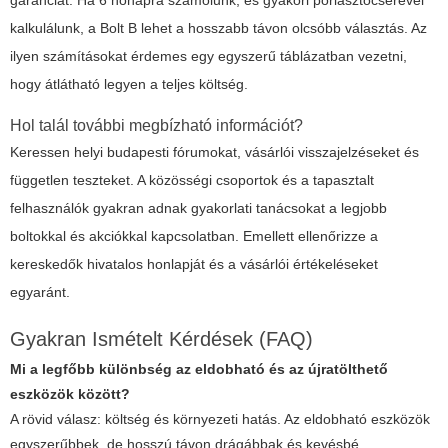
kalkulálunk, a Bolt B lehet a hosszabb távon olcsóbb választás. Az
ilyen számításokat érdemes egy egyszerű táblázatban vezetni,
hogy átlátható legyen a teljes költség.
Hol talál további megbízható információt?
Keressen helyi budapesti fórumokat, vásárlói visszajelzéseket és
független teszteket. A közösségi csoportok és a tapasztalt
felhasználók gyakran adnak gyakorlati tanácsokat a legjobb
boltokkal és akciókkal kapcsolatban. Emellett ellenőrizze a
kereskedők hivatalos honlapját és a vásárlói értékeléseket
egyaránt.
Gyakran Ismételt Kérdések (FAQ)
Mi a legfőbb különbség az eldobható és az újratölthető
eszközök között?
A rövid válasz: költség és környezeti hatás. Az eldobható eszközök
egyszerűbbek, de hosszú távon drágábbak és kevésbé