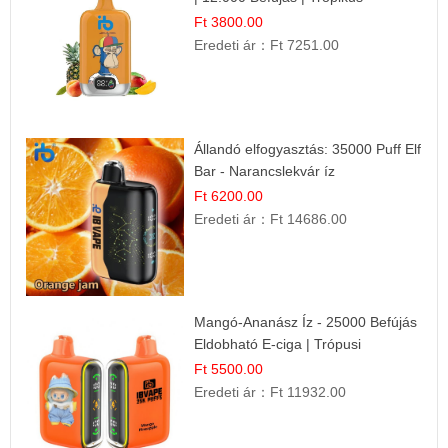
Gyümölcs Íz
Ft 3800.00
Eredeti ár：
Ft 7251.00
Állandó elfogyasztás: 35000 Puff Elf
Bar - Narancslekvár íz
Ft 6200.00
Eredeti ár：
Ft 14686.00
Mangó-Ananász Íz - 25000 Befújás
Eldobható E-ciga | Trópusi
Gyümölcs Élmény!
Ft 5500.00
Eredeti ár：
Ft 11932.00