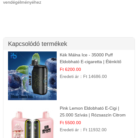
vendégélményéhez
Kapcsolódó termékek
Kék Málna Ice - 35000 Puff
Eldobható E-cigaretta | Élénkítő
Gyümölcsös Frissesség!
Ft 6200.00
Eredeti ár：
Ft 14686.00
Pink Lemon Eldobható E-Cigi |
25.000 Szívás | Rózsaszín Citrom
Íz
Ft 5500.00
Eredeti ár：
Ft 11932.00