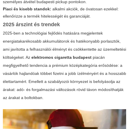
személyes átvétel budapesti pickup pontokon.
Piaci és kisebb standok:
alkalmi akciók, de óvatosan ezekkel:
ellenőrizze a termék hitelességét és garanciáját.
2025 árszint és trendek
2025-ben a technológiai fejlődés hatására megjelentek
energiatakarékosabb akkumulátorok és hatékonyabb porlasztók,
ami javította a felhasználói élményt és csökkentette az üzemeltetési
költségeket. Az
elektromos cigaretta budapest
piacán
megfigyelhető tendencia a prémium középkategória erősödése: a
vásárlók hajlandóak többet fizetni a jobb ízélményért és a hosszabb
élettartamért. Emellett a szabályozói környezet is befolyásolja az
árakat: adó- és forgalmazási változások rövid távon módosíthatják
az árakat a boltokban.