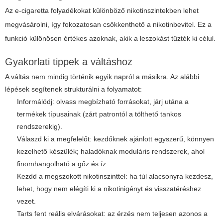
Az e-cigaretta folyadékokat különböző nikotinszintekben lehet
megvásárolni, így fokozatosan csökkenthető a nikotinbevitel. Ez a
funkció különösen értékes azoknak, akik a leszokást tűzték ki célul.
Gyakorlati tippek a váltáshoz
A váltás nem mindig történik egyik napról a másikra. Az alábbi
lépések segítenek strukturálni a folyamatot:
Informálódj: olvass megbízható forrásokat, járj utána a
termékek típusainak (zárt patrontól a tölthető tankos
rendszerekig).
Válaszd ki a megfelelőt: kezdőknek ajánlott egyszerű, könnyen
kezelhető készülék; haladóknak moduláris rendszerek, ahol
finomhangolható a gőz és íz.
Kezdd a megszokott nikotinszinttel: ha túl alacsonyra kezdesz,
lehet, hogy nem elégíti ki a nikotinigényt és visszatéréshez
vezet.
Tarts fent reális elvárásokat: az érzés nem teljesen azonos a