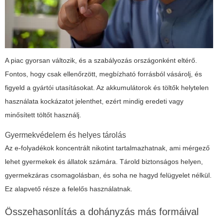
A piac gyorsan változik, és a szabályozás országonként eltérő.
Fontos, hogy csak ellenőrzött, megbízható forrásból vásárolj, és
figyeld a gyártói utasításokat. Az akkumulátorok és töltők helytelen
használata kockázatot jelenthet, ezért mindig eredeti vagy
minősített töltőt használj.
Gyermekvédelem és helyes tárolás
Az e-folyadékok koncentrált nikotint tartalmazhatnak, ami mérgező
lehet gyermekek és állatok számára. Tárold biztonságos helyen,
gyermekzáras csomagolásban, és soha ne hagyd felügyelet nélkül.
Ez alapvető része a felelős használatnak.
Összehasonlítás a dohányzás más formáival