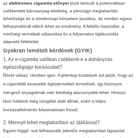
az
elektromos cigaretta előnyei
közé tartozik a potenciálisan
csökkentett károsanyag-kitettség, a pénzügyi megtakarítás
lehetősége és a mindennapi kényelem javulása, de minden egyes
felhasználónál eltérő lehet az eredmény. A felelős használat, a
minőségi termékek választása és a folyamatos tájékozódás
alapvető feltételek.
Gyakran ismételt kérdések (GYIK)
1. Az e-cigaretta valóban csökkenti-e a dohányzás
egészségügyi kockázatait?
Rövid válasz: részben igen. A jelenlegi kutatások azt jelzik, hogy az
e-cigaretták kevesebb égésterméket termelnek, így bizonyos
mérgező anyagoknak való kitettség alacsonyabb lehet. Hosszú
távú hatások még vizsgálat alatt állnak, ezért a teljes
kockázatfelmérés folyamatosan frissül.
2. Mennyit lehet megtakarítani az átállással?
Egyéni függő: sok felhasználó jelentős megtakarítást tapasztal,