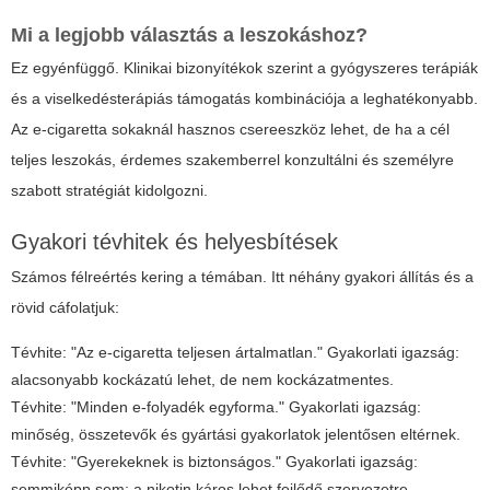
Mi a legjobb választás a leszokáshoz?
Ez egyénfüggő. Klinikai bizonyítékok szerint a gyógyszeres terápiák
és a viselkedésterápiás támogatás kombinációja a leghatékonyabb.
Az e-cigaretta sokaknál hasznos csereeszköz lehet, de ha a cél
teljes leszokás, érdemes szakemberrel konzultálni és személyre
szabott stratégiát kidolgozni.
Gyakori tévhitek és helyesbítések
Számos félreértés kering a témában. Itt néhány gyakori állítás és a
rövid cáfolatjuk:
Tévhite: "Az e-cigaretta teljesen ártalmatlan." Gyakorlati igazság:
alacsonyabb kockázatú lehet, de nem kockázatmentes.
Tévhite: "Minden e-folyadék egyforma." Gyakorlati igazság:
minőség, összetevők és gyártási gyakorlatok jelentősen eltérnek.
Tévhite: "Gyerekeknek is biztonságos." Gyakorlati igazság:
semmiképp sem; a nikotin káros lehet fejlődő szervezetre.