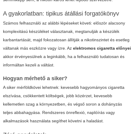
A gyakorlatban: tipikus átállási forgatókönyv
Számos felhasználó az alábbi lépéseket követi: először alacsony
komplexitású készüléket választanak, megtanulják a készülék
karbantartását, majd fokozatosan állítják a nikotinszintet és esetleg
váltanak más eszközre vagy ízre. Az
elektromos cigaretta előnyei
akkor érvényesülnek a leginkább, ha a felhasználó tudatosan és
informáltan kezeli a váltást.
Hogyan mérhető a siker?
A siker mérföldkövei lehetnek: kevesebb hagyományos cigaretta
elszívása, csökkentett költségek, jobb közérzet, kevesebb
kellemetlen szag a környezetben, és végső soron a dohányzás
teljes abbahagyása. Rendszeres önreflexió, naplóírás vagy
alkalmazások használata segíthet követni a haladást.