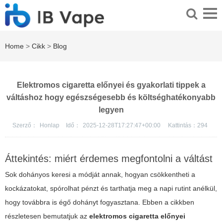
Home
>
Cikk
>
Blog
Elektromos cigaretta előnyei és gyakorlati tippek a
váltáshoz hogy egészségesebb és költséghatékonyabb
legyen
Szerző：
Honlap
Idő：
2025-12-28T17:27:47+00:00
Kattintás：
294
Áttekintés: miért érdemes megfontolni a váltást
Sok dohányos keresi a módját annak, hogyan csökkentheti a
kockázatokat, spórolhat pénzt és tarthatja meg a napi rutint anélkül,
hogy továbbra is égő dohányt fogyasztana. Ebben a cikkben
részletesen bemutatjuk az
elektromos cigaretta előnyei