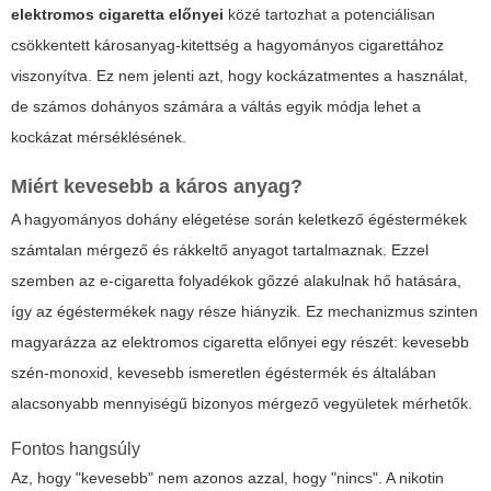
elektromos cigaretta előnyei
közé tartozhat a potenciálisan
csökkentett károsanyag-kitettség a hagyományos cigarettához
viszonyítva. Ez nem jelenti azt, hogy kockázatmentes a használat,
de számos dohányos számára a váltás egyik módja lehet a
kockázat mérséklésének.
Miért kevesebb a káros anyag?
A hagyományos dohány elégetése során keletkező égéstermékek
számtalan mérgező és rákkeltő anyagot tartalmaznak. Ezzel
szemben az e-cigaretta folyadékok gőzzé alakulnak hő hatására,
így az égéstermékek nagy része hiányzik. Ez mechanizmus szinten
magyarázza az
elektromos cigaretta előnyei
egy részét: kevesebb
szén-monoxid, kevesebb ismeretlen égéstermék és általában
alacsonyabb mennyiségű bizonyos mérgező vegyületek mérhetők.
Fontos hangsúly
Az, hogy "kevesebb" nem azonos azzal, hogy "nincs". A nikotin