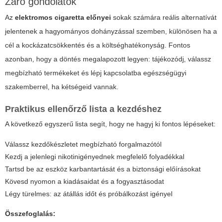
Záró gondolatok
Az
elektromos cigaretta előnyei
sokak számára reális alternatívát
jelentenek a hagyományos dohányzással szemben, különösen ha a
cél a kockázatcsökkentés és a költséghatékonyság. Fontos
azonban, hogy a döntés megalapozott legyen: tájékozódj, válassz
megbízható termékeket és lépj kapcsolatba egészségügyi
szakemberrel, ha kétségeid vannak.
Praktikus ellenőrző lista a kezdéshez
A következő egyszerű lista segít, hogy ne hagyj ki fontos lépéseket:
Válassz kezdőkészletet megbízható forgalmazótól
Kezdj a jelenlegi nikotinigényednek megfelelő folyadékkal
Tartsd be az eszköz karbantartását és a biztonsági előírásokat
Kövesd nyomon a kiadásaidat és a fogyasztásodat
Légy türelmes: az átállás időt és próbálkozást igényel
Összefoglalás: