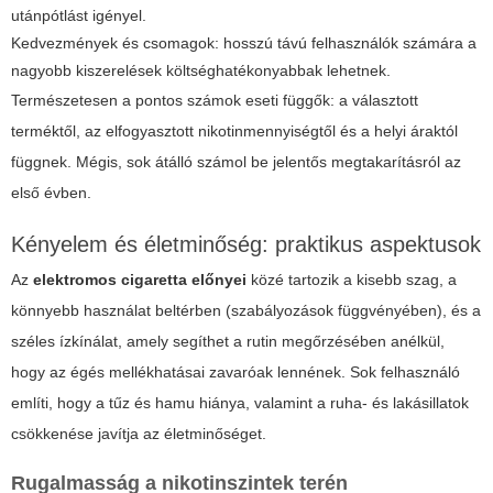
utánpótlást igényel.
Kedvezmények és csomagok: hosszú távú felhasználók számára a
nagyobb kiszerelések költséghatékonyabbak lehetnek.
Természetesen a pontos számok eseti függők: a választott
terméktől, az elfogyasztott nikotinmennyiségtől és a helyi áraktól
függnek. Mégis, sok átálló számol be jelentős megtakarításról az
első évben.
Kényelem és életminőség: praktikus aspektusok
Az
elektromos cigaretta előnyei
közé tartozik a kisebb szag, a
könnyebb használat beltérben (szabályozások függvényében), és a
széles ízkínálat, amely segíthet a rutin megőrzésében anélkül,
hogy az égés mellékhatásai zavaróak lennének. Sok felhasználó
említi, hogy a tűz és hamu hiánya, valamint a ruha- és lakásillatok
csökkenése javítja az életminőséget.
Rugalmasság a nikotinszintek terén