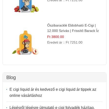
Eredeti ár：
Ft 7251.00
Őszibaracklé Eldobható E-Cigi |
12.000 Szívás | Frissítő Barack Íz
Ft 3800.00
Eredeti ár：
Ft 7251.00
Blog
E cigi liquid ár és kedvező e cigi liquid ár tippek az
online vásárláshoz
Lépésről lépésre útmutató e cigi folyadék házilag,