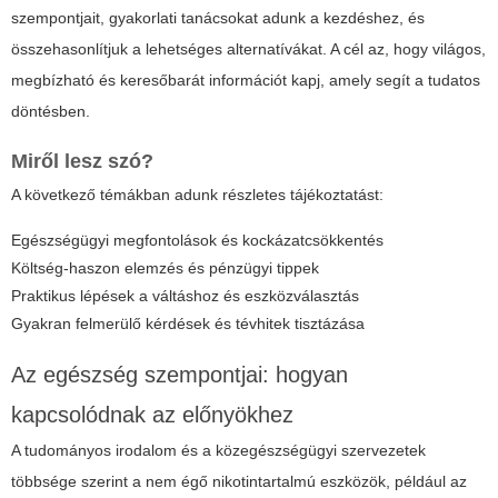
szempontjait, gyakorlati tanácsokat adunk a kezdéshez, és
összehasonlítjuk a lehetséges alternatívákat. A cél az, hogy világos,
megbízható és keresőbarát információt kapj, amely segít a tudatos
döntésben.
Miről lesz szó?
A következő témákban adunk részletes tájékoztatást:
Egészségügyi megfontolások és kockázatcsökkentés
Költség-haszon elemzés és pénzügyi tippek
Praktikus lépések a váltáshoz és eszközválasztás
Gyakran felmerülő kérdések és tévhitek tisztázása
Az egészség szempontjai: hogyan
kapcsolódnak az előnyökhez
A tudományos irodalom és a közegészségügyi szervezetek
többsége szerint a nem égő nikotintartalmú eszközök, például az