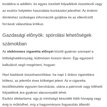
továbbra is addiktív, és egyes ízesített folyadékok összetevői vagy
az eszköz helytelen használata kockázatot jelenthet. Az érdemi
döntéshez szükséges információk gyűjtése és az ellenőrzött
források választása kritikus.
Gazdasági előnyök: spórolási lehetőségek
számokban
Az
elektromos cigaretta előnyei
között gyakran szerepel a
költséghatékonyság, különösen hosszú távon. Egy egyszerű
kalkuláció segít megérteni, hogyan:
Havi kiadások összehasonlítása: ha napi 1 doboz cigarettára
költesz, az jelentős éves költséget jelent. Az e-cigaretta
kezdőkészlete egyszeri beruházás, utána a patronok vagy tölthető
folyadékok ára gyakran alacsonyabb lehet.
Eszköz élettartama: egy jó minőségű készülék több hónapig vagy
évig is működhet, míg a hagyományos fogyasztás állandó