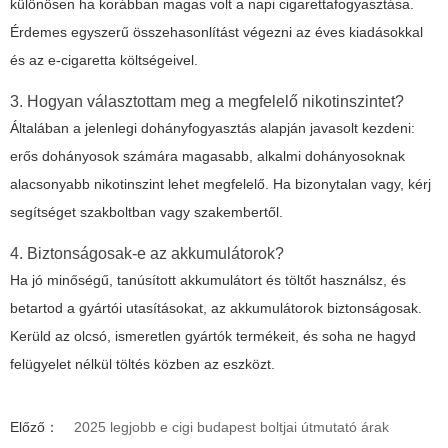
különösen ha korábban magas volt a napi cigarettafogyasztása.
Érdemes egyszerű összehasonlítást végezni az éves kiadásokkal
és az e-cigaretta költségeivel.
3. Hogyan választottam meg a megfelelő nikotinszintet?
Általában a jelenlegi dohányfogyasztás alapján javasolt kezdeni:
erős dohányosok számára magasabb, alkalmi dohányosoknak
alacsonyabb nikotinszint lehet megfelelő. Ha bizonytalan vagy, kérj
segítséget szakboltban vagy szakembertől.
4. Biztonságosak-e az akkumulátorok?
Ha jó minőségű, tanúsított akkumulátort és töltőt használsz, és
betartod a gyártói utasításokat, az akkumulátorok biztonságosak.
Kerüld az olcsó, ismeretlen gyártók termékeit, és soha ne hagyd
felügyelet nélkül töltés közben az eszközt.
Előző：
2025 legjobb e cigi budapest boltjai útmutató árak